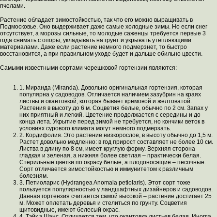
пчелами.
Растение обладает зимостойкостью, так что его можно выращивать в
Подмосковье. Оно выдерживает даже самые холодные зимы. Но если снег
отсутствует, а морозы сильные, то молодые саженцы требуется первые 3
года снимать с опоры, укладывать на грунт и укрывать утепляющими
материалами. Даже если растение немного подмерзнет, то быстро
восстановится, а при правильном уходе будет и дальше обильно цвести.
Самыми известными сортами черешковой гортензии являются:
1. Миранда (Miranda). Довольно оригинальная гортензия, которая
популярна у садоводов. Отличается наличием зазубрин на краях
листвы и окантовкой, которая бывает кремовой и желтоватой.
Растения в высоту до 6 м. Соцветия белые, обычно по 2 см. Запах у
них приятный и легкий. Цветение продолжается с середины и до
конца лета. Укрытие перед зимой не требуется, но кончики веток в
условиях сурового климата могут немного подмерзать.
2. Кордифолия. Это растение низкорослое, в высоту обычно до 1,5 м.
Растет довольно медленно: в год прирост составляет не более 10 см.
Листва в длину по 8 см, имеет круглую форму. Верхняя сторона
гладкая и зеленая, а нижняя более светлая – практически белая.
Стерильные цветки по окрасу белые, а плодоносящие – песочные.
Сорт отличается зимостойкостью и иммунитетом к различным
болезням.
3. Петиоларис (Hydrangea Anomala petiolaris). Этот сорт тоже
пользуется популярностью у ландшафтных дизайнеров и садоводов.
Данная гортензия считается самой высокой – растение достигает 25
м. Может оплетать деревья и стелиться по грунту. Соцветия
щитовидные, имеют белесый окрас.
4. Тэйк э Шанс. Отличается тем, что окантовка листьев белая. Иногда