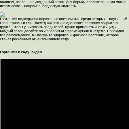
поливом, особенно в дождливый сезон. Для борьбы с заболеваниями можно
использовать, например, бордоскую жидкость.
Гортензия подвержена поражению насекомыми, среди которых – паутинный
клещ, трипсы и тля. Последняя больше одолевает растения закрытого
грунта. Чтобы уничтожить вредителей, нужно применять инсектициды.
Каждый сезон делайте по 2 обработки с промежутком в неделю. Соблюдая
все рекомендации, вы получите здоровее и красивое растение, которое
станет роскошным акцентом вашего сада.
Гортензия в саду: видео