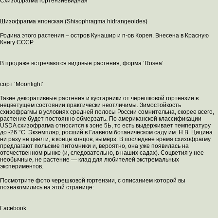
Схизофрагма гортензиевидная
Шизофрагма японская (Shisophragma hidrangeoides)
Родина этого растения – остров Кунашир и п-ов Корея. Внесена в Красную
Книгу СССР.
В продаже встречаются видовые растения, форма ‘Rosea’
сорт ‘Moonlight’
Такие декоративные растения и кустарники от черешковой гортензии в
нецветущем состоянии практически неотличимы. Зимостойкость
схизофрагмы в условиях средней полосы России сомнительна, скорее всего,
растение будет постоянно обмерзать. По американской классификации
USDA схизофрагма относится к зоне 5Ь, то есть выдерживает температуру
до -26 °С. Экземпляр, росший в Главном ботаническом саду им. Н.В. Цицина
ни разу не цвел и, в конце концов, вымерз. В последнее время схизофрагму
предлагают польские питомники и, вероятно, она уже появилась на
отечественном рынке (и, следовательно, в наших садах). Соцветия у нее
необычные, не растение — клад для любителей экстремальных
экспериментов.
Посмотрите фото черешковой гортензии, с описанием которой вы
познакомились на этой странице:
Facebook