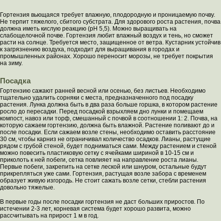
Гортензия вьющаяся требует влажную, плодородную и проницаемую почву.
Не терпит тяжелого, сбитого субстрата. Для здорового роста растения, почва
должна иметь кислую реакцию (pH 5,5). Можно выращивать на
слабощелочной почве. Гортензия любит влажный воздух и тень, но сможет
расти на солнце. Требуется место, защищенное от ветра. Кустарник устойчив
к загрязнению воздуха, подходит для выращивания в городах и
промышленных районах. Хорошо переносит морозы, не требует покрытия
на зиму.
Посадка
Гортензию сажают ранней весной или осенью, без листьев. Необходимо
тщательно удалить сорняки с места, предназначенного под посадку
растения. Лунка должна быть в два раза больше горшка, в котором растение
росло до пересадки. Перед посадкой взрыхляем дно лунки и помещаем
компост, навоз или торф, смешанный с почвой в соотношении 1: 2. Почва, на
которую сажаем гортензию, должна быть влажной. Растение поливают до и
после посадки. Если сажаем возле стены, необходимо оставить расстояние
30 см, чтобы карниз не ограничивал количество осадков. Лианы, растущие
рядом с грубой стеной, будет подниматься сами. Между растением и стеной
можно повесить пластиковую сетку с ячейками шириной в 10-15 см и
приколоть к ней побеги, сетка повлияет на направление роста лианы.
Первые побеги, закрепить на сетке леской или шнуром, остальные будут
прикрепляться уже сами. Гортензия, растущая возле забора с временем
образует живую изгородь. Не стоит сажать возле сетки, стебли растения
довольно тяжелые.
В первые годы после посадки гортензия не даст больших приростов. По
истечении 2-3 лет, корневая система будет хорошо развита, можно
рассчитывать на прирост 1 м в год.