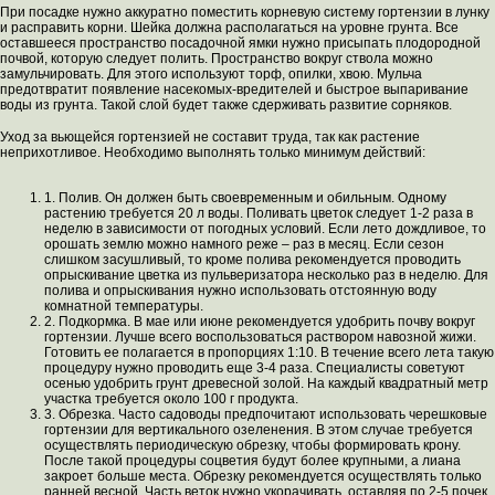
При посадке нужно аккуратно поместить корневую систему гортензии в лунку
и расправить корни. Шейка должна располагаться на уровне грунта. Все
оставшееся пространство посадочной ямки нужно присыпать плодородной
почвой, которую следует полить. Пространство вокруг ствола можно
замульчировать. Для этого используют торф, опилки, хвою. Мульча
предотвратит появление насекомых-вредителей и быстрое выпаривание
воды из грунта. Такой слой будет также сдерживать развитие сорняков.
Уход за вьющейся гортензией не составит труда, так как растение
неприхотливое. Необходимо выполнять только минимум действий:
1. Полив. Он должен быть своевременным и обильным. Одному
растению требуется 20 л воды. Поливать цветок следует 1-2 раза в
неделю в зависимости от погодных условий. Если лето дождливое, то
орошать землю можно намного реже – раз в месяц. Если сезон
слишком засушливый, то кроме полива рекомендуется проводить
опрыскивание цветка из пульверизатора несколько раз в неделю. Для
полива и опрыскивания нужно использовать отстоянную воду
комнатной температуры.
2. Подкормка. В мае или июне рекомендуется удобрить почву вокруг
гортензии. Лучше всего воспользоваться раствором навозной жижи.
Готовить ее полагается в пропорциях 1:10. В течение всего лета такую
процедуру нужно проводить еще 3-4 раза. Специалисты советуют
осенью удобрить грунт древесной золой. На каждый квадратный метр
участка требуется около 100 г продукта.
3. Обрезка. Часто садоводы предпочитают использовать черешковые
гортензии для вертикального озеленения. В этом случае требуется
осуществлять периодическую обрезку, чтобы формировать крону.
После такой процедуры соцветия будут более крупными, а лиана
закроет больше места. Обрезку рекомендуется осуществлять только
ранней весной. Часть веток нужно укорачивать, оставляя по 2-5 почек.