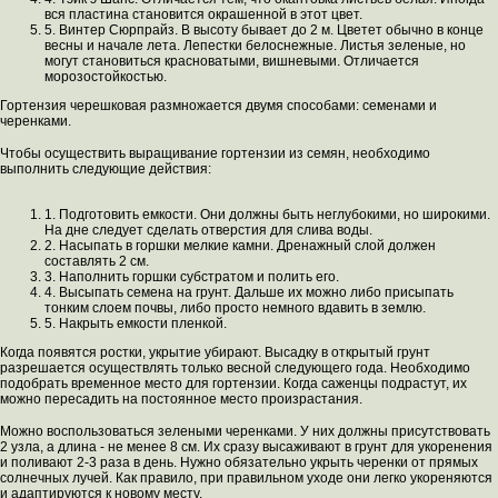
вся пластина становится окрашенной в этот цвет.
5. Винтер Сюрпрайз. В высоту бывает до 2 м. Цветет обычно в конце
весны и начале лета. Лепестки белоснежные. Листья зеленые, но
могут становиться красноватыми, вишневыми. Отличается
морозостойкостью.
Гортензия черешковая размножается двумя способами: семенами и
черенками.
Чтобы осуществить выращивание гортензии из семян, необходимо
выполнить следующие действия:
1. Подготовить емкости. Они должны быть неглубокими, но широкими.
На дне следует сделать отверстия для слива воды.
2. Насыпать в горшки мелкие камни. Дренажный слой должен
составлять 2 см.
3. Наполнить горшки субстратом и полить его.
4. Высыпать семена на грунт. Дальше их можно либо присыпать
тонким слоем почвы, либо просто немного вдавить в землю.
5. Накрыть емкости пленкой.
Когда появятся ростки, укрытие убирают. Высадку в открытый грунт
разрешается осуществлять только весной следующего года. Необходимо
подобрать временное место для гортензии. Когда саженцы подрастут, их
можно пересадить на постоянное место произрастания.
Можно воспользоваться зелеными черенками. У них должны присутствовать
2 узла, а длина - не менее 8 см. Их сразу высаживают в грунт для укоренения
и поливают 2-3 раза в день. Нужно обязательно укрыть черенки от прямых
солнечных лучей. Как правило, при правильном уходе они легко укореняются
и адаптируются к новому месту.