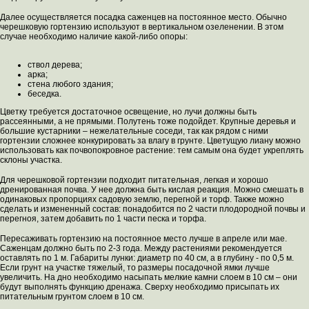
Далее осуществляется посадка саженцев на постоянное место. Обычно
черешковую гортензию используют в вертикальном озеленении. В этом
случае необходимо наличие какой-либо опоры:
ствол дерева;
арка;
стена любого здания;
беседка.
Цветку требуется достаточное освещение, но лучи должны быть
рассеянными, а не прямыми. Полутень тоже подойдет. Крупные деревья и
большие кустарники – нежелательные соседи, так как рядом с ними
гортензии сложнее конкурировать за влагу в грунте. Цветущую лиану можно
использовать как почвопокровное растение: тем самым она будет укреплять
склоны участка.
Для черешковой гортензии подходит питательная, легкая и хорошо
дренированная почва. У нее должна быть кислая реакция. Можно смешать в
одинаковых пропорциях садовую землю, перегной и торф. Также можно
сделать и измененный состав: понадобится по 2 части плодородной почвы и
перегноя, затем добавить по 1 части песка и торфа.
Пересаживать гортензию на постоянное место лучше в апреле или мае.
Саженцам должно быть по 2-3 года. Между растениями рекомендуется
оставлять по 1 м. Габариты лунки: диаметр по 40 см, а в глубину - по 0,5 м.
Если грунт на участке тяжелый, то размеры посадочной ямки лучше
увеличить. На дно необходимо насыпать мелкие камни слоем в 10 см – они
будут выполнять функцию дренажа. Сверху необходимо присыпать их
питательным грунтом слоем в 10 см.