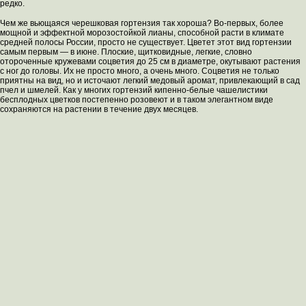
редко.
Чем же вьющаяся черешковая гортензия так хороша? Во-первых, более
мощной и эффектной морозостойкой лианы, способной расти в климате
средней полосы России, просто не существует. Цветет этот вид гортензии
самым первым — в июне. Плоские, щитковидные, легкие, словно
отороченные кружевами соцветия до 25 см в диаметре, окутывают растения
с ног до головы. Их не просто много, а очень много. Соцветия не только
приятны на вид, но и источают легкий медовый аромат, привлекающий в сад
пчел и шмелей. Как у многих гортензий кипенно-белые чашелистики
бесплодных цветков постепенно розовеют и в таком элегантном виде
сохраняются на растении в течение двух месяцев.