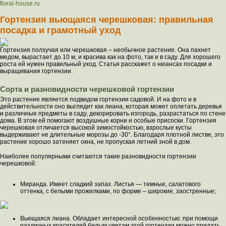
floral-house.ru
Гортензия вьющаяся черешковая: правильная
посадка и грамотный уход
Гортензия ползучая или черешковая – необычное растение. Она пахнет
медом, вырастает до 10 м, и красива как на фото, так и в саду. Для хорошего
роста ей нужен правильный уход. Статья расскажет о нюансах посадки и
выращивания гортензии.
Сорта и разновидности черешковой гортензии
Это растение является подвидом гортензии садовой. И на фото и в
действительности оно выглядит как лиана, которая может оплетать деревья
и различные предметы в саду, декорировать изгородь, разрастаться по стене
дома. В этом ей помогают воздушные корни и особые присоски. Гортензия
черешковая отличается высокой зимостойкостью, взрослые кусты
выдерживают не длительные морозы до -30°. Благодаря плотной листве, это
растение хорошо затеняет окна, не пропуская летний зной в дом.
Наиболее популярными считаются такие разновидности гортензии
черешковой:
Миранда. Имеет сладкий запах. Листья — темные, салатового
оттенка, с белыми прожилками, по форме – широкие, заостренные;
Вьющаяся лиана. Обладает интересной особенностью: при помощи
различных красителей белым цветам этой гортензии можно придать