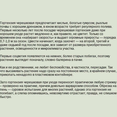
Гортензия черешковая предпочитает кислые, богатые гумусом, рыхлые
почвы с хорошим дренажом, в юном возрасте требует регулярного полива.
Первые несколько лет после посадке черешковая гортензия даже при
хорошем уходе растет медленно и, как правило, не цветет. Только со
временем она «набирает скорость» и выдает огромные приросты — порядка
0,7-1,0 м за сезон. Цвести начинает, когда захочет — на второй, третий и
даже седьмой год после посадки, все зависит от размера приобретенного
растения, освещенности и микроклимата участка.
Первые соцветия появляются на нижних, более старых побегах, поэтому
растение выглядит поначалу, словно балерина в пачке.
Как и ее родственники, не любит беспокойства, в частности, пересадки. Так
что высаживать растение надо сразу на постоянное место, в крайнем случае,
прикопать ненадолго в пластиковом контейнере.
Зато гортензия черешковая при уходе переносит практически любую стрижку
– проверено на практике, причем довольно варварским способом. Обрезка на
пень — суровое испытание для многих растений, однако эта гортензия не
погибает, а слегка опомнившись, невозмутимо отрастает, правда, не слишком
быстро.