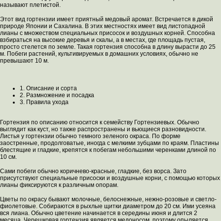
называют плетистой.
Этот вид гортензии имеет приятный медовый аромат. Встречается в дикой
природе Японии и Сахалина. В этих местностях имеет вид листопадной
лианы с множеством специальных присосок и воздушных корней. Способна
взбираться на высокие деревья и скалы, а в местах, где площадь пустая,
просто стелется по земле. Такая гортензия способна в длину вырасти до 25
м. Побеги растений, культивируемых в домашних условиях, обычно не
превышают 10 м.
1. Описание и сорта
2. Размножение и посадка
3. Правила ухода
Гортензия по описанию относится к семейству Гортензиевых. Обычно
выглядит как куст, но также распространены и вьющиеся разновидности.
Листья у гортензии обычно темного зеленого окраса. По форме
заостренные, продолговатые, иногда с мелкими зубцами по краям. Пластины
блестящие и гладкие, крепятся к побегам небольшими черенками длиной по
10 см.
Сами побеги обычно коричнево-красные, гладкие, без ворса. Зато
присутствуют специальные присоски и воздушные корни, с помощью которых
лианы фиксируются к различным опорам.
Цветы по окрасу бывают молочные, белоснежные, нежно-розовые и светло-
фиолетовые. Собираются в рыхлые щитки диаметром до 20 см. Ими усеяна
вся лиана. Обычно цветение начинается в середины июня и длится 2
месяца. Черешковая гортензия является медоносом, поэтому опыляется