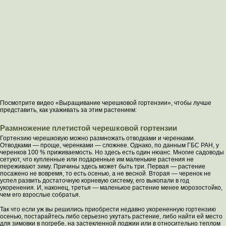
Посмотрите видео «Выращивание черешковой гортензии», чтобы лучше
представить, как ухаживать за этим растением:
Размножение плетистой черешковой гортензии
Гортензию черешковую можно размножать отводками и черенками.
Отводками — проще, черенками — сложнее. Однако, по данным ГБС РАН, у
черенков 100 % приживаемость. Но здесь есть один нюанс. Многие садоводы
сетуют, что купленные или подаренные им маленькие растения не
переживают зиму. Причины здесь может быть три. Первая — растение
посажено не вовремя, то есть осенью, а не весной. Вторая — черенок не
успел развить достаточную корневую систему, его выкопали в год
укоренения. И, наконец, третья — маленькое растение менее морозостойко,
чем его взрослые собратья.
Так что если уж вы решились приобрести недавно укорененную гортензию
осенью, постарайтесь либо серьезно укутать растение, либо найти ей место
для зимовки в погребе, на застекленной лоджии или в относительно теплом