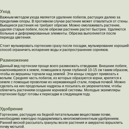
Уход
Важным методом ухода является удаление побегов, растущих далеко за
пределами опоры. В противном случае растение может отвалиться от стены.
Вьющиеся растения не требуют обрезки. Можно омолаживать растение,
удаляя старые побеги, после обрезки растение растет быстрее. Удаляются
больные и деформированные элементы. Обрезка выполняется после
периода цветения.
Стоит мульчировать гортензию сразу после посадки, мульчирование хороший
способ ограничить испарение воды и распространение сорняков.
Размножение
Данный вид гортензии проще всего размножать отводками. Внешние побеги,
наклонившиеся к земле, помещаем в лунки глубиной 10-15 см таким образом,
чтобы их вершины торчали над землей. Эти концы следует привязать к
кольям. Средняя часть побегов, из которых образуются корни, крепятся к
земле с помощью проволоки из нержавеющей стали, покрыв почвой. Можно
сделать на них продольные надрезы и посыпать их укоренителем, чтобы
облегчить растениям создание корневой системы. Молодые экземпляры
гортензии будут готовы к пересадке в следующем году.
Удобрение
Гортензию, растущую на бедной питательными веществами почве,
необходимо ежегодно подкармливать многокомпонентным удобрением.
Ранней весной рассыпать гранулы возле растения и аккуратно взрыхлить
почву мотыгой.