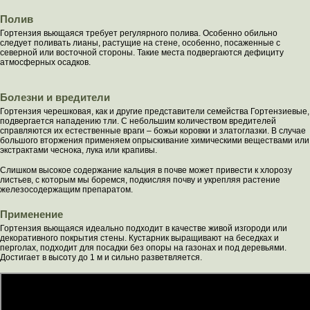
Полив
Гортензия вьющаяся требует регулярного полива. Особенно обильно
следует поливать лианы, растущие на стене, особенно, посаженные с
северной или восточной стороны. Такие места подвергаются дефициту
атмосферных осадков.
Болезни и вредители
Гортензия черешковая, как и другие представители семейства Гортензиевые,
подвергается нападению тли. С небольшим количеством вредителей
справляются их естественные враги – божьи коровки и златоглазки. В случае
большого вторжения применяем опрыскивание химическими веществами или
экстрактами чеснока, лука или крапивы.
Слишком высокое содержание кальция в почве может привести к хлорозу
листьев, с которым мы боремся, подкисляя почву и укрепляя растение
железосодержащим препаратом.
Применение
Гортензия вьющаяся идеально подходит в качестве живой изгороди или
декоративного покрытия стены. Кустарник выращивают на беседках и
перголах, подходит для посадки без опоры на газонах и под деревьями.
Достигает в высоту до 1 м и сильно разветвляется.