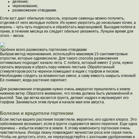
деление;
черенкование;
размножение отводками.
Если куст дает обильную поросль, хорошие саженцы можно получить,
отделив от него молодые побеги. Их нужно укоротить до нескольких почек, а
корень – чуть-чуть подрезать и обработать марганцовкой. Высадив побеги в
лунки, в течение месяца их следует обильно увлажнять. Лучшее время для
этого – весна.
Удобнее всего размножать гортензию отводками
Выбрав метод черенкования, используйте максимум 15-сантиметровые
отростки, которые одревеснели. Для такого способа размножения
оптимально подходит начало лета. С побега, который имеет 2 узла, нужно
срезать верхушку и убрать пару нижних листьев. Обработанный
стимулятором роста черенок помещают в ящик с торфом и песком.
Необходимо следить за влажностью смеси, а саму емкость накрыть пленкой.
Ее снимают, когда растение окрепнет.
Для размножения отводками нужно очень аккуратно пришпилить к земле
нижнюю ветку. Обратите внимание, что почва должна быть увлажнённой и
рыхлой. Там, где ветка касается грунта, делают надрез и мульчируют его
торфом. Заниматься этим лучше в начале мая или августа.
Болезни и вредители гортензии
Если листья вашего растения посветлели, вероятно, его одолел хлороз. Это
заболевание возникает, если в грунте содержится много перегноя. Еще одна
причина – избыток извести в земле. К этому компоненту гортензия очень
чувствительна. Иногда лиану повреждает мучнистая роса или серая гниль.
Чтобы не допустить этого, не переусердствуйте с азотными удобрениями и