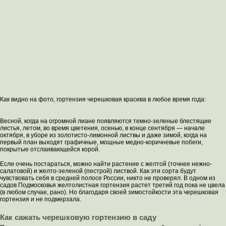
Как видно на фото, гортензия черешковая красива в любое время года:
Весной, когда на огромной лиане появляются темно-зеленые блестящие
листья, летом, во время цветения, осенью, в конце сентября — начале
октября, в уборе из золотисто-лимонной листвы и даже зимой, когда на
первый план выходят графичные, мощные медно-коричневые побеги,
покрытые отслаивающейся корой.
Если очень постараться, можно найти растение с желтой (точнее нежно-
салатовой) и желто-зеленой (пестрой) листвой. Как эти сорта будут
чувствовать себя в средней полосе России, никто не проверял. В одном из
садов Подмосковья желтолистная гортензия растет третий год пока не цвела
(в любом случае, рано). Но благодаря своей зимостойкости эта черешковая
гортензия и не подмерзала.
Как сажать черешковую гортензию в саду