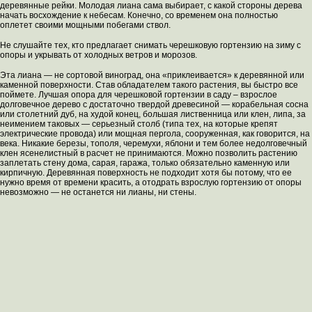
деревянные рейки. Молодая лиана сама выбирает, с какой стороны дерева
начать восхождение к небесам. Конечно, со временем она полностью
оплетет своими мощными побегами ствол.
Не слушайте тех, кто предлагает снимать черешковую гортензию на зиму с
опоры и укрывать от холодных ветров и морозов.
Эта лиана — не сортовой виноград, она «приклеивается» к деревянной или
каменной поверхности. Став обладателем такого растения, вы быстро все
поймете. Лучшая опора для черешковой гортензии в саду – взрослое
долговечное дерево с достаточно твердой древесиной — корабельная сосна
или столетний дуб, на худой конец, большая лиственница или клен, липа, за
неимением таковых — серьезный столб (типа тех, на которые крепят
электрические провода) или мощная пергола, сооруженная, как говорится, на
века. Никакие березы, тополя, черемухи, яблони и тем более недолговечный
клен ясенелистный в расчет не принимаются. Можно позволить растению
заплетать стену дома, сарая, гаража, только обязательно каменную или
кирпичную. Деревянная поверхность не подходит хотя бы потому, что ее
нужно время от времени красить, а отодрать взрослую гортензию от опоры
невозможно — не останется ни лианы, ни стены.