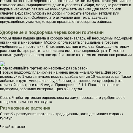
Несмотря на то что черешковая гортензия считается достаточно устойчивой
к заморозкам и выращивается даже в условиях Сибири, молодые растения в
первые несколько лет все же нужно укрывать на зиму. Для этого побеги
следует аккуратно уложить на доски и прикрыть еловыми ветками или
опавшей листвой. Особенно это актуально для тех владельцев
приусадебных участков, которые проживают в северных районах.
Удобрение и подкормка черешковой гортензии
Чтобы лиана пышно цвела и хорошо развивалась, ей необходимы подкормки
органикой и минералами. Можно использовать специальные готовые
удобрения для гортензии. В них много магния и железа, благодаря которым
растение быстро растет, а его листва имеет насыщенный цвет. Полезно
вносить удобрения перед посадкой, а также во время интенсивного развития.
Подкармливайте гортензию несколько раз за сезон
Первую подкормку планируйте на конец весны–начало лета. Для этого
используйте 1 часть птичьего помета, разбавленную 10 частями воды. Также
добавьте в грунт минеральное удобрение, состоящее из суперфосфата,
калиевой селитры и карбамида. Пропорции – 2:1:1. Повторно вносите
подкормки, соблюдая интервал 1 раз в 2 недели.
Совет. Чтобы гортензия одревеснела на зиму, перестаньте удобрять ее с
конца лета или начала августа.
Размножение растения
Способы разведения гортензии традиционны, как и для многих садовых
культур:
Читайте также: