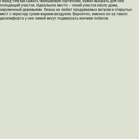
Перед тем как сажать черешковую гортензию, нужно выбрать для неё
походящий участок. Идеальное место – тихий участок около дома,
окруженный деревьями. Лиана не любит продуваемых ветром и открытых
мест с чересчур сухим жарким воздухом. Вероятно, именно из-за такого
дискомфорта у нее зимой могут подмерзать кончики побегов.