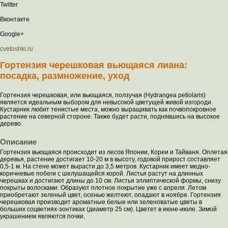
Twitter
Вконтакте
Google+
cvetoshki.ru
Гортензия черешковая вьющаяся лиана:
посадка, размножение, уход
Гортензия черешковая, или вьющаяся, ползучая (Hydrangea petiolaris)
является идеальным выбором для невысокой цветущей живой изгороди.
Кустарник любит тенистые места, можно выращивать как почвопокровное
растение на северной стороне. Также будет расти, поднявшись на высокое
дерево.
Описание
Гортензия вьющаяся происходит из лесов Японии, Кореи и Тайваня. Оплетая
деревья, растение достигает 10-20 м в высоту, годовой прирост составляет
0,5-1 м. На стене может вырасти до 3,5 метров. Кустарник имеет медно-
коричневые побеги с шелушащейся корой. Листья растут на длинных
черешках и достигают длины до 10 см. Листья эллиптической формы, снизу
покрыты волосками. Образуют плотное покрытие уже с апреля. Летом
приобретают зеленый цвет, осенью желтеют, опадают в ноябре. Гортензия
черешковая производит ароматные белые или зеленоватые цветы в
больших соцветиях-зонтиках (диаметр 25 см). Цветет в июне-июле. Зимой
украшением являются почки.