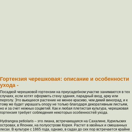
Гортензия черешковая: описание и особенности
ухода -
Посадкой черешковой гортензии на приусадебном участке занимаются в тех
случаях, если хотят оформить стену здания, парадный вход, арку или
перголу. Это вьющееся растение не менее красиво, чем дикий виноград, и к
тому же будет украшать опору не только благодаря декоративным листьям,
но и за счет нежных соцветий. Как и любая плетистая культура, черешковая
гортензия требует соблюдения некоторых особенностей ухода.
Hydrangea petiolaris – это лиана, встречающаяся на Сахалине, Курильских
островах, в Японии, на полуострове Корея. Растет в хвойных и смешанных
лесах. В культуре с 1865 года, однако, в садах до сих пор встречается крайне