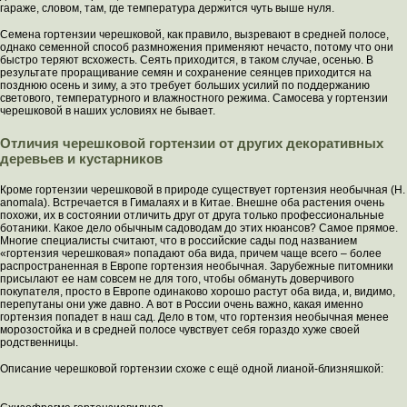
гараже, словом, там, где температура держится чуть выше нуля.
Семена гортензии черешковой, как правило, вызревают в средней полосе,
однако семенной способ размножения применяют нечасто, потому что они
быстро теряют всхожесть. Сеять приходится, в таком случае, осенью. В
результате проращивание семян и сохранение сеянцев приходится на
позднюю осень и зиму, а это требует больших усилий по поддержанию
светового, температурного и влажностного режима. Самосева у гортензии
черешковой в наших условиях не бывает.
Отличия черешковой гортензии от других декоративных
деревьев и кустарников
Кроме гортензии черешковой в природе существует гортензия необычная (Н.
anomala). Встречается в Гималаях и в Китае. Внешне оба растения очень
похожи, их в состоянии отличить друг от друга только профессиональные
ботаники. Какое дело обычным садоводам до этих нюансов? Самое прямое.
Многие специалисты считают, что в российские сады под названием
«гортензия черешковая» попадают оба вида, причем чаще всего – более
распространенная в Европе гортензия необычная. Зарубежные питомники
присылают ее нам совсем не для того, чтобы обмануть доверчивого
покупателя, просто в Европе одинаково хорошо растут оба вида, и, видимо,
перепутаны они уже давно. А вот в России очень важно, какая именно
гортензия попадет в наш сад. Дело в том, что гортензия необычная менее
морозостойка и в средней полосе чувствует себя гораздо хуже своей
родственницы.
Описание черешковой гортензии схоже с ещё одной лианой-близняшкой: