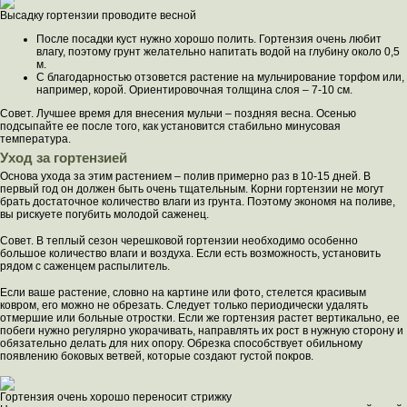
Высадку гортензии проводите весной
После посадки куст нужно хорошо полить. Гортензия очень любит
влагу, поэтому грунт желательно напитать водой на глубину около 0,5
м.
С благодарностью отзовется растение на мульчирование торфом или,
например, корой. Ориентировочная толщина слоя – 7-10 см.
Совет. Лучшее время для внесения мульчи – поздняя весна. Осенью
подсыпайте ее после того, как установится стабильно минусовая
температура.
Уход за гортензией
Основа ухода за этим растением – полив примерно раз в 10-15 дней. В
первый год он должен быть очень тщательным. Корни гортензии не могут
брать достаточное количество влаги из грунта. Поэтому экономя на поливе,
вы рискуете погубить молодой саженец.
Совет. В теплый сезон черешковой гортензии необходимо особенно
большое количество влаги и воздуха. Если есть возможность, установить
рядом с саженцем распылитель.
Если ваше растение, словно на картине или фото, стелется красивым
ковром, его можно не обрезать. Следует только периодически удалять
отмершие или больные отростки. Если же гортензия растет вертикально, ее
побеги нужно регулярно укорачивать, направлять их рост в нужную сторону и
обязательно делать для них опору. Обрезка способствует обильному
появлению боковых ветвей, которые создают густой покров.
Гортензия очень хорошо переносит стрижку