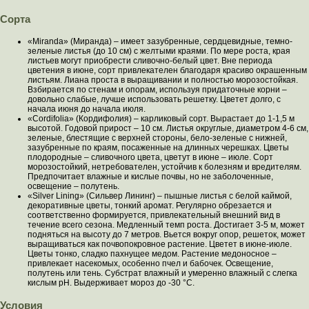
Сорта
«Miranda» (Миранда) – имеет зазубренные, сердцевидные, темно-
зеленые листья (до 10 см) с желтыми краями. По мере роста, края
листьев могут приобрести сливочно-белый цвет. Вне периода
цветения в июне, сорт привлекателен благодаря красиво окрашенным
листьям. Лиана проста в выращивании и полностью морозостойкая.
Взбирается по стенам и опорам, используя придаточные корни –
довольно слабые, лучше использовать решетку. Цветет долго, с
начала июня до начала июля.
«Cordifolia» (Кордифолия) – карликовый сорт. Вырастает до 1-1,5 м
высотой. Годовой прирост – 10 см. Листья округлые, диаметром 4-6 см,
зеленые, блестящие с верхней стороны, бело-зеленые с нижней,
зазубренные по краям, посаженные на длинных черешках. Цветы
плодородные – сливочного цвета, цветут в июне – июле. Сорт
морозостойкий, нетребователен, устойчив к болезням и вредителям.
Предпочитает влажные и кислые почвы, но не заболоченные,
освещение – полутень.
«Silver Lining» (Сильвер Лининг) – пышные листья с белой каймой,
декоративные цветы, тонкий аромат. Регулярно обрезается и
соответственно формируется, привлекательный внешний вид в
течение всего сезона. Медленный темп роста. Достигает 3-5 м, может
подняться на высоту до 7 метров. Вьется вокруг опор, решеток, может
выращиваться как почвопокровное растение. Цветет в июне-июле.
Цветы тонко, сладко пахнущее медом. Растение медоносное –
привлекает насекомых, особенно пчел и бабочек. Освещение,
полутень или тень. Субстрат влажный и умеренно влажный с слегка
кислым pH. Выдерживает мороз до -30 °C.
Условия