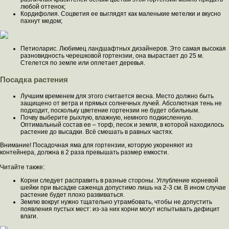
любой оттенок;
Кордифолия. Соцветия ее выглядят как маленькие метелки и вкусно
пахнут медом;
Петиоларис. Любимец ландшафтных дизайнеров. Это самая высокая
разновидность черешковой гортензии, она вырастает до 25 м.
Стелется по земле или оплетает деревья.
Посадка растения
Лучшим временем для этого считается весна. Место должно быть
защищено от ветра и прямых солнечных лучей. Абсолютная тень не
подходит, поскольку цветение гортензии не будет обильным.
Почву выберите рыхлую, влажную, немного подкисленную.
Оптимальный состав ее – торф, песок и земля, в которой находилось
растение до высадки. Всё смешать в равных частях.
Внимание! Посадочная яма для гортензии, которую укореняют из
контейнера, должна в 2 раза превышать размер емкости.
Читайте также:
Корни следует расправить в разные стороны. Углубление корневой
шейки при высадке саженца допустимо лишь на 2-3 см. В ином случае
растение будет плохо развиваться.
Землю вокруг нужно тщательно утрамбовать, чтобы не допустить
появления пустых мест: из-за них корни могут испытывать дефицит
влаги.