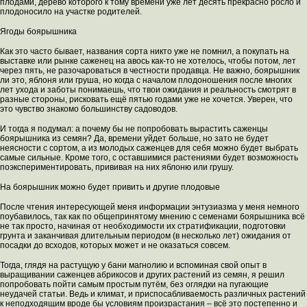
плодами, дерево которого к тому времени уже лет десять прекрасно росло и
плодоносило на участке родителей.
Ягоды боярышника
Как это часто бывает, названия сорта никто уже не помнил, а покупать на
выставке или рынке саженец на авось как-то не хотелось, чтобы потом, лет
через пять, не разочароваться в честности продавца. Не важно, боярышник
ли это, яблоня или груша, но когда с началом плодоношения после многих
лет ухода и заботы понимаешь, что твои ожидания и реальность смотрят в
разные стороны, рисковать ещё пятью годами уже не хочется. Уверен, что
это чувство знакомо большинству садоводов.
И тогда я подумал: а почему бы не попробовать вырастить саженцы
боярышника из семян? Да, времени уйдет больше, но зато не будет
неясности с сортом, а из молодых саженцев для себя можно будет выбрать
самые сильные. Кроме того, с оставшимися растениями будет возможность
поэкспериментировать, прививая на них яблоню или грушу.
На боярышник можно будет привить и другие плодовые
После чтения интересующей меня информации энтузиазма у меня немного
поубавилось, так как по общепринятому мнению с семенами боярышника всё
не так просто, начиная от необходимости их стратификации, подготовки
грунта и заканчивая длительным периодом (в несколько лет) ожидания от
посадки до всходов, которых может и не оказаться совсем.
Тогда, глядя на растущую у бани магнолию и вспоминая свой опыт в
выращивании саженцев абрикосов и других растений из семян, я решил
попробовать пойти самым простым путём, без оглядки на пугающие
неудачей статьи. Ведь и климат, и приспосабливаемость различных растений
к неподходящим вроде бы условиям произрастания – всё это постепенно и