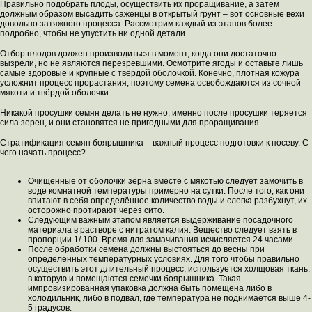
Правильно подобрать плоды, осуществить их проращивание, а затем
должным образом высадить саженцы в открытый грунт – вот основные вехи
довольно затяжного процесса. Рассмотрим каждый из этапов более
подробно, чтобы не упустить ни одной детали.
Отбор плодов должен производиться в момент, когда они достаточно
вызрели, но не являются перезревшими. Осмотрите ягоды и оставьте лишь
самые здоровые и крупные с твёрдой оболочкой. Конечно, плотная кожура
усложнит процесс прорастания, поэтому семена освобождаются из сочной
мякоти и твёрдой оболочки.
Никакой просушки семян делать не нужно, именно после просушки теряется
сила зерен, и они становятся не пригодными для проращивания.
Стратификация семян боярышника – важный процесс подготовки к посеву. С
чего начать процесс?
Очищенные от оболочки зёрна вместе с мякотью следует замочить в
воде комнатной температуры примерно на сутки. После того, как они
впитают в себя определённое количество воды и слегка разбухнут, их
осторожно протирают через сито.
Следующим важным этапом является выдерживание посадочного
материала в растворе с нитратом калия. Вещество следует взять в
пропорции 1/ 100. Время для замачивания исчисляется 24 часами.
После обработки семена должны выстояться до весны при
определённых температурных условиях. Для того чтобы правильно
осуществить этот длительный процесс, используется холщовая ткань,
в которую и помещаются семечки боярышника. Такая
импровизированная упаковка должна быть помещена либо в
холодильник, либо в подвал, где температура не поднимается выше 4-
5 градусов.