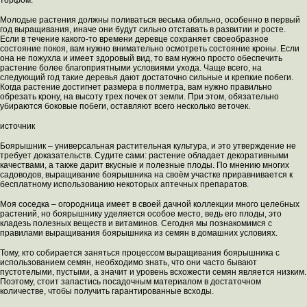
торфом.
Молодые растения должны поливаться весьма обильно, особенно в первый
год выращивания, иначе они будут сильно отставать в развитии и росте.
Если в течение какого-то времени деревце сохраняет своеобразное
состояние покоя, вам нужно внимательно осмотреть состояние кроны. Если
она не пожухла и имеет здоровый вид, то вам нужно просто обеспечить
растение более благоприятными условиями ухода. Чаще всего, на
следующий год такие деревья дают достаточно сильные и крепкие побеги.
Когда растение достигнет размера в полметра, вам нужно правильно
обрезать крону, на высоту трех почек от земли. При этом, обязательно
убираются боковые побеги, оставляют всего несколько веточек.
источник
Боярышник – универсальная растительная культура, и это утверждение не
требует доказательств. Судите сами: растение обладает декоративными
качествами, а также дарит вкусные и полезные плоды. По мнению многих
садоводов, выращивание боярышника на своём участке приравнивается к
бесплатному использованию некоторых аптечных препаратов.
Моя соседка – огородница имеет в своей дачной коллекции много целебных
растений, но боярышнику уделяется особое место, ведь его плоды, это
кладезь полезных веществ и витаминов. Сегодня мы познакомимся с
правилами выращивания боярышника из семян в домашних условиях.
Тому, кто собирается заняться процессом выращивания боярышника с
использованием семян, необходимо знать, что они часто бывают
пустотелыми, пустыми, а значит и уровень всхожести семян является низким.
Поэтому, стоит запастись посадочным материалом в достаточном
количестве, чтобы получить гарантированные всходы.