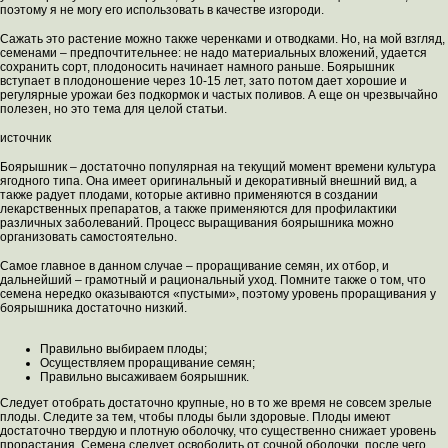
поэтому я не могу его использовать в качестве изгороди.
Сажать это растение можно также черенками и отводками. Но, на мой взгляд,
семенами – предпочтительнее: не надо материальных вложений, удается
сохранить сорт, плодоносить начинает намного раньше. Боярышник
вступает в плодоношение через 10-15 лет, зато потом дает хорошие и
регулярные урожаи без подкормок и частых поливов. А еще он чрезвычайно
полезен, но это тема для целой статьи.
источник
Боярышник – достаточно популярная на текущий момент времени культура
ягодного типа. Она имеет оригинальный и декоративный внешний вид, а
также радует плодами, которые активно применяются в создании
лекарственных препаратов, а также применяются для профилактики
различных заболеваний. Процесс выращивания боярышника можно
организовать самостоятельно.
Самое главное в данном случае – проращивание семян, их отбор, и
дальнейший – грамотный и рациональный уход. Помните также о том, что
семена нередко оказываются «пустыми», поэтому уровень проращивания у
боярышника достаточно низкий.
Правильно выбираем плоды;
Осуществляем проращивание семян;
Правильно высаживаем боярышник.
Следует отобрать достаточно крупные, но в то же время не совсем зрелые
плоды. Следите за тем, чтобы плоды были здоровые. Плоды имеют
достаточно твердую и плотную оболочку, что существенно снижает уровень
прорастания. Семена следует освободить от сочной оболочки, после чего