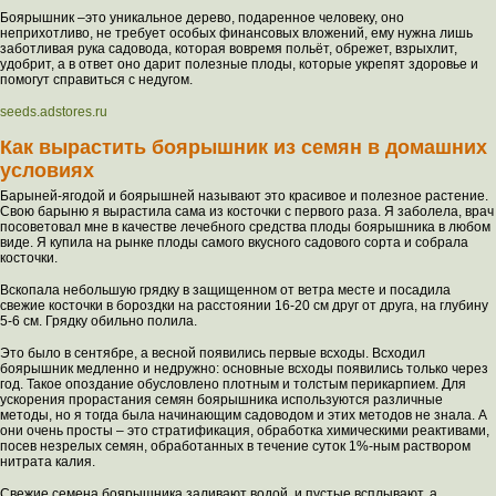
Боярышник –это уникальное дерево, подаренное человеку, оно
неприхотливо, не требует особых финансовых вложений, ему нужна лишь
заботливая рука садовода, которая вовремя польёт, обрежет, взрыхлит,
удобрит, а в ответ оно дарит полезные плоды, которые укрепят здоровье и
помогут справиться с недугом.
seeds.adstores.ru
Как вырастить боярышник из семян в домашних
условиях
Барыней-ягодой и боярышней называют это красивое и полезное растение.
Свою барыню я вырастила сама из косточки с первого раза. Я заболела, врач
посоветовал мне в качестве лечебного средства плоды боярышника в любом
виде. Я купила на рынке плоды самого вкусного садового сорта и собрала
косточки.
Вскопала небольшую грядку в защищенном от ветра месте и посадила
свежие косточки в бороздки на расстоянии 16-20 см друг от друга, на глубину
5-6 см. Грядку обильно полила.
Это было в сентябре, а весной появились первые всходы. Всходил
боярышник медленно и недружно: основные всходы появились только через
год. Такое опоздание обусловлено плотным и толстым перикарпием. Для
ускорения прорастания семян боярышника используются различные
методы, но я тогда была начинающим садоводом и этих методов не знала. А
они очень просты – это стратификация, обработка химическими реактивами,
посев незрелых семян, обработанных в течение суток 1%-ным раствором
нитрата калия.
Свежие семена боярышника заливают водой, и пустые всплывают, а