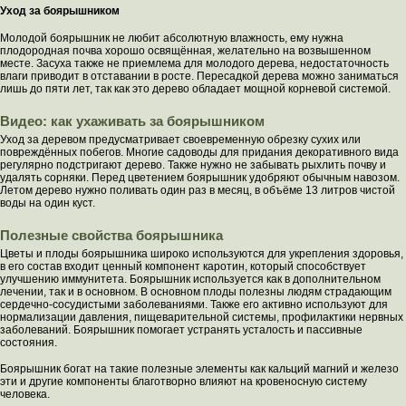
Уход за боярышником
Молодой боярышник не любит абсолютную влажность, ему нужна
плодородная почва хорошо освящённая, желательно на возвышенном
месте. Засуха также не приемлема для молодого дерева, недостаточность
влаги приводит в отставании в росте. Пересадкой дерева можно заниматься
лишь до пяти лет, так как это дерево обладает мощной корневой системой.
Видео: как ухаживать за боярышником
Уход за деревом предусматривает своевременную обрезку сухих или
повреждённых побегов. Многие садоводы для придания декоративного вида
регулярно подстригают дерево. Также нужно не забывать рыхлить почву и
удалять сорняки. Перед цветением боярышник удобряют обычным навозом.
Летом дерево нужно поливать один раз в месяц, в объёме 13 литров чистой
воды на один куст.
Полезные свойства боярышника
Цветы и плоды боярышника широко используются для укрепления здоровья,
в его состав входит ценный компонент каротин, который способствует
улучшению иммунитета. Боярышник используется как в дополнительном
лечении, так и в основном. В основном плоды полезны людям страдающим
сердечно-сосудистыми заболеваниями. Также его активно используют для
нормализации давления, пищеварительной системы, профилактики нервных
заболеваний. Боярышник помогает устранять усталость и пассивные
состояния.
Боярышник богат на такие полезные элементы как кальций магний и железо
эти и другие компоненты благотворно влияют на кровеносную систему
человека.