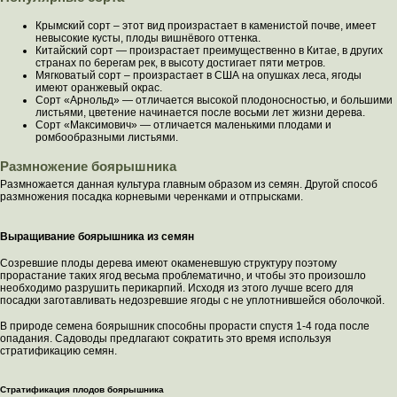
Крымский сорт – этот вид произрастает в каменистой почве, имеет
невысокие кусты, плоды вишнёвого оттенка.
Китайский сорт — произрастает преимущественно в Китае, в других
странах по берегам рек, в высоту достигает пяти метров.
Мягковатый сорт – произрастает в США на опушках леса, ягоды
имеют оранжевый окрас.
Сорт «Арнольд» — отличается высокой плодоносностью, и большими
листьями, цветение начинается после восьми лет жизни дерева.
Сорт «Максимович» — отличается маленькими плодами и
ромбообразными листьями.
Размножение боярышника
Размножается данная культура главным образом из семян. Другой способ
размножения посадка корневыми черенками и отпрысками.
Выращивание боярышника из семян
Созревшие плоды дерева имеют окаменевшую структуру поэтому
прорастание таких ягод весьма проблематично, и чтобы это произошло
необходимо разрушить перикарпий. Исходя из этого лучше всего для
посадки заготавливать недозревшие ягоды с не уплотнившейся оболочкой.
В природе семена боярышник способны прорасти спустя 1-4 года после
опадания. Садоводы предлагают сократить это время используя
стратификацию семян.
Стратификация плодов боярышника