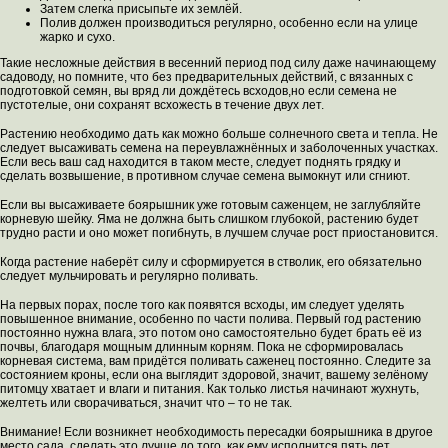
Затем слегка присыпьте их землёй.
Полив должен производиться регулярно, особенно если на улице
жарко и сухо.
Такие несложные действия в весенний период под силу даже начинающему
садоводу, но помните, что без предварительных действий, с вязанных с
подготовкой семян, вы вряд ли дождётесь всходов,но если семена не
пустотелые, они сохранят всхожесть в течение двух лет.
Растению необходимо дать как можно больше солнечного света и тепла. Не
следует высаживать семена на переувлажнённых и заболоченных участках.
Если весь ваш сад находится в таком месте, следует поднять грядку и
сделать возвышение, в противном случае семена вымокнут или сгниют.
Если вы высаживаете боярышник уже готовым саженцем, не заглубляйте
корневую шейку. Яма не должна быть слишком глубокой, растению будет
трудно расти и оно может погибнуть, в лучшем случае рост приостановится.
Когда растение наберёт силу и сформируется в стволик, его обязательно
следует мульчировать и регулярно поливать.
На первых порах, после того как появятся всходы, им следует уделять
повышенное внимание, особенно по части полива. Первый год растению
постоянно нужна влага, это потом оно самостоятельно будет брать её из
почвы, благодаря мощным длинным корням. Пока не сформировалась
корневая система, вам придётся поливать саженец постоянно. Следите за
состоянием кроны, если она выглядит здоровой, значит, вашему зелёному
питомцу хватает и влаги и питания. Как только листья начинают жухнуть,
желтеть или сворачиваться, значит что – то не так.
Внимание! Если возникнет необходимость пересадки боярышника в другое
место сада, сделать это лучше до того, как ему исполнится пять лет.