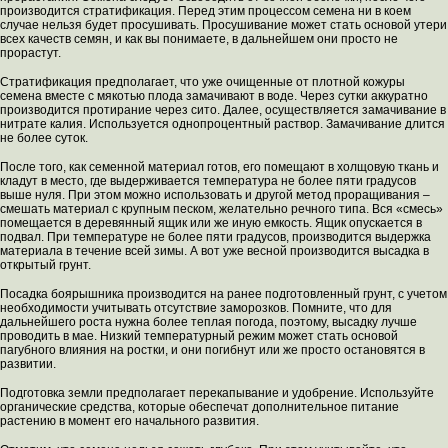
производится стратификация. Перед этим процессом семена ни в коем
случае нельзя будет просушивать. Просушивание может стать основой утери
всех качеств семян, и как вы понимаете, в дальнейшем они просто не
прорастут.
Стратификация предполагает, что уже очищенные от плотной кожуры
семена вместе с мякотью плода замачивают в воде. Через сутки аккуратно
производится протирание через сито. Далее, осуществляется замачивание в
нитрате калия. Используется однопроцентный раствор. Замачивание длится
не более суток.
После того, как семенной материал готов, его помещают в холщовую ткань и
кладут в место, где выдерживается температура не более пяти градусов
выше нуля. При этом можно использовать и другой метод проращивания –
смешать материал с крупным песком, желательно речного типа. Вся «смесь»
помещается в деревянный ящик или же иную емкость. Ящик опускается в
подвал. При температуре не более пяти градусов, производится выдержка
материала в течение всей зимы. А вот уже весной производится высадка в
открытый грунт.
Посадка боярышника производится на ранее подготовленный грунт, с учетом
необходимости учитывать отсутствие заморозков. Помните, что для
дальнейшего роста нужна более теплая погода, поэтому, высадку лучше
проводить в мае. Низкий температурный режим может стать основой
пагубного влияния на ростки, и они погибнут или же просто остановятся в
развитии.
Подготовка земли предполагает перекапывание и удобрение. Используйте
органические средства, которые обеспечат дополнительное питание
растению в момент его начального развития.