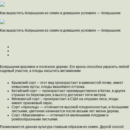
Как вырастить боярышник из семян в домашних условиях — боярышник
Как вырастить боярышник из семян в домашних условиях — боярышник
Боярышник красивое и полезное дерево. Его крона способна украсить любой
садовый участок, а плоды насытить витаминами.
Крымский сорт – этот вид произрастает в каменистой почве, имеет
невысокие кусты, плоды вишнёвого оттенка.
Китайский сорт — произрастает преимущественно в Китае, в других
странах по берегам рек, в высоту достигает пяти метров.
Мягковатый сорт – произрастает в США на опушках леса, ягоды
имеют оранжевый окрас.
Сорт «Арнольд» — отличается высокой плодоносностью, и большими
листьями, цветение начинается после восьми лет жизни дерева.
Сорт «Максимович» — отличается маленькими плодами и
ромбообразными листьями.
Размножается данная культура главным образом из семян. Другой способ