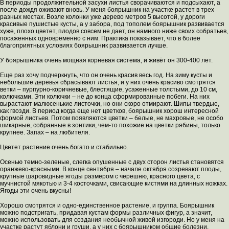
В периоды продолжительной засухи листья сворачиваются и подсыхают, а
после дождя оживают вновь. У меня боярышник на участке растет в трех
разных местах. Возле колонки уже дерево метров 5 высотой, у дороги
красивые пушистые кусты, а у забора, под тополем боярышник развивается
хуже, плохо цветет, плодов совсем не дает, он намного ниже своих собратьев,
посаженных одновременно с ним. Практика показывает, что в более
благоприятных условиях боярышник развивается лучше.
У боярышника очень мощная корневая система, и живёт он 300-400 лет.
Еще раз хочу подчеркнуть, что он очень красив весь год. На зиму кусты и
небольшие деревья сбрасывают листья, и у них очень красиво смотрятся
ветки – пурпурно-коричневые, блестящие, усаженные толстыми, до 10 см,
колючками. Эти колючки – не до конца сформированные побеги. На них
вырастают малюсенькие листочки, но они скоро отмирают. Шипы твердые,
как гвозди. В период когда еще нет цветков, боярышник хорош интересной
формой листьев. Потом появляются цветки – белые, не махровые, не особо
шикарные, собранные в зонтики, чем-то похожие на цветки рябины, только
крупнее. Запах – на любителя.
Цветет растение очень богато и стабильно.
Осенью темно-зеленые, слегка опушенные с двух сторон листья становятся
оранжево-красными. В конце сентября – начале октября созревают плоды,
крупные шаровидные ягоды размером с черешню, красного цвета, с
мучнистой мякотью и 3-4 косточками, свисающие кистями на длинных ножках.
Ягоды эти очень вкусны!
Хорошо смотрятся и одно-единственное растение, и группа. Боярышник
можно подстригать, придавая кустам формы различных фигур, а значит,
можно использовать для создания необычной живой изгороди. Но у меня на
участке растут яблони и груши, а у них с боярышником общие болезни,