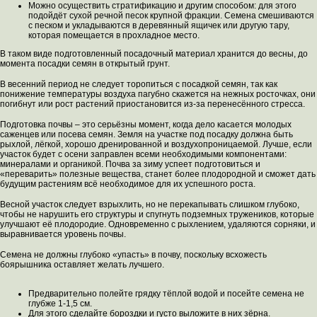
Можно осуществить стратификацию и другим способом: для этого
подойдёт сухой речной песок крупной фракции. Семена смешиваются
с песком и укладываются в деревянный ящичек или другую тару,
которая помещается в прохладное место.
В таком виде подготовленный посадочный материал хранится до весны, до
момента посадки семян в открытый грунт.
В весенний период не следует торопиться с посадкой семян, так как
понижение температуры воздуха пагубно скажется на нежных росточках, они
погибнут или рост растений приостановится из-за перенесённого стресса.
Подготовка почвы – это серьёзны момент, когда дело касается молодых
саженцев или посева семян. Земля на участке под посадку должна быть
рыхлой, лёгкой, хорошо дренированной и воздухопроницаемой. Лучше, если
участок будет с осени заправлен всеми необходимыми компонентами:
минералами и органикой. Почва за зиму успеет подготовиться и
«переварить» полезные вещества, станет более плодородной и сможет дать
будущим растениям всё необходимое для их успешного роста.
Весной участок следует взрыхлить, но не перекапывать слишком глубоко,
чтобы не нарушить его структуры и спугнуть подземных тружеников, которые
улучшают её плодородие. Одновременно с рыхлением, удаляются сорняки, и
выравнивается уровень почвы.
Семена не должны глубоко «упасть» в почву, поскольку всхожесть
боярышника оставляет желать лучшего.
Предварительно полейте грядку тёплой водой и посейте семена не
глубже 1-1,5 см.
Для этого сделайте бороздки и густо выложите в них зёрна.