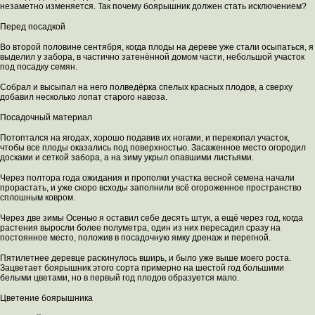
незаметно изменяется. Так почему боярышник должен стать исключением?
Перед посадкой
Во второй половине сентября, когда плоды на дереве уже стали осыпаться, я
выделил у забора, в частично затенённой домом части, небольшой участок
под посадку семян.
Собрал и высыпал на него полведёрка спелых красных плодов, а сверху
добавил несколько лопат старого навоза.
Посадочный материал
Потоптался на ягодах, хорошо подавив их ногами, и перекопал участок,
чтобы все плоды оказались под поверхностью. Засаженное место огородил
досками и сеткой забора, а на зиму укрыл опавшими листьями.
Через полтора года ожидания и прополки участка весной семена начали
прорастать, и уже скоро всходы заполнили всё огороженное пространство
сплошным ковром.
Через две зимы Осенью я оставил себе десять штук, а ещё через год, когда
растения выросли более полуметра, один из них пересадил сразу на
постоянное место, положив в посадочную ямку дренаж и перегной.
Пятилетнее деревце раскинулось вширь, и было уже выше моего роста.
Зацветает боярышник этого сорта примерно на шестой год большими
белыми цветами, но в первый год плодов образуется мало.
Цветение боярышника