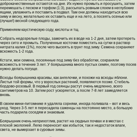
доброкачественные остаются на дне. Их нужно промыть и просушить, затем
перемешать с песком и торфом (1:3), рассыпать ровным слоем в неглубокие
ящики, увлажнить и поставить в подвал. Там они должны находиться всю
зиму и весну, желательно их оставить еще и на лето, а посеять осенью или
(лучше!) весной следующего года.
Применяем каустическую соду, кислоты и тщ.
Собрать недозрелые плоды, замочить их в воде на 1-2 дня, затем протереть
через сито и промыть. Полученные косточки поместить на сутки в раствор
нитрата калия (1%), после чего высеять в грунт под зиму. Семена сохраняют
всхожесть 1-2 года.
Кстати, мои семена, посеянные под зиму без обработки, сохраняли
всхожесть в течение 3 лет. У боярышника много пустых семян, поэтому посев
нужно делать погуще.
Всходы боярышника красивы, как ангелочки, и похожи на всходы яблони.
Листья той формы, что у взрослых растений, появляются позже. Стебель
бордово-розовый. В первый год сеянцы растут очень медленно, всего
сантиметров на 10. Затем рост ускоряется, а после 7-8 лет замедляется
вновь.
В своем мини-питомнике я удаляла сорняки, иногда поливала – вот и весь
уход. Через 3-5 лет я пересадила саженцы на постоянно место, а большую
часть подарила соседям и знаковым.
Боярышник очень неприхотлив, растет на скудных почвах и в местах с
плохой экологией. Легко переносит как избыток, так и недостаток влаги,
света, не вымерзает в суровые зимы.