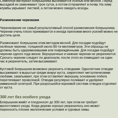
Семенной материал боярышника высеивается осенью или весной. Перед
высадкой их замачивают трое суток, а потом отправляют в почву. На зиму
клумбы укрывают листвой, а летом можно ожидать всходы.
Размножение черенками
Черенкование не самый результативный способ размножения боярышника.
Черенки очень плохо приживаются и иногда приложив много усилий можно не
достичь цели.
Размножают боярышник этим методом весной. Для посадки подойдут
зелёные черенки, толщиной около 80-ти миллиметров. Эти образцы не
должны быть одеревеневшими или повреждёнными. Для посадки подойдут
черенки одного года жизни. Верхушечные и нижние черенки не укореняются.
Срезать черенки следует по диагонали, после этого их помещают на один
час в укоренитель, затем высаживают.
Кустовой боярышник возможно укоренить отводками. Однолетние отводки
высаживают в вырытые грядки вокруг куста, закрепляют металлическими
скобами, закапывают, при этом оставляют верхушку, основание побега
перетягивают проволокой. Отводки регулярно поливают и удобряют
аммиачной селитрой. При разросшейся корневой системе отводок отделяют
от куста.
300 лет без особого ухода
Боярышник живёт и плодоносит до 300 лет, при этом не требует
кропотливого ухода. Когда дерево хорошо укоренилось оно может
переносить плохие экологические условия и суровые зимы.