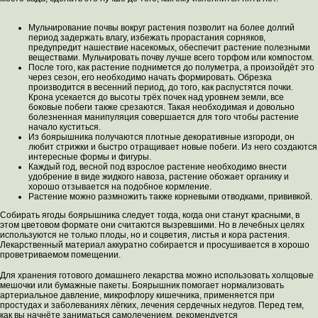
Мульчирование почвы вокруг растения позволит на более долгий
период задержать влагу, избежать прорастания сорняков,
предупредит нашествие насекомых, обеспечит растение полезными
веществами. Мульчировать почву лучше всего торфом или компостом.
После того, как растение поднимется до полуметра, а произойдёт это
через сезон, его необходимо начать формировать. Обрезка
производится в весенний период, до того, как распустятся почки.
Крона усекается до высоты трёх почек над уровнем земли, все
боковые побеги также срезаются. Такая необходимая и довольно
болезненная манипуляция совершается для того чтобы растение
начало куститься.
Из боярышника получаются плотные декоративные изгороди, он
любит стрижки и быстро отращивает новые побеги. Из него создаются
интересные формы и фигуры.
Каждый год, весной под взрослое растение необходимо внести
удобрение в виде жидкого навоза, растение обожает органику и
хорошо отзывается на подобное кормление.
Растение можно размножить также корневыми отводками, прививкой.
Собирать ягоды боярышника следует тогда, когда они станут красными, в
этом цветовом формате они считаются вызревшими. Но в лечебных целях
используются не только плоды, но и соцветия, листья и кора растения.
Лекарственный материал аккуратно собирается и просушивается в хорошо
проветриваемом помещении.
Для хранения готового домашнего лекарства можно использовать холщовые
мешочки или бумажные пакеты. Боярышник помогает нормализовать
артериальное давление, микрофлору кишечника, применяется при
простудах и заболеваниях лёгких, лечения сердечных недугов. Перед тем,
как вы начнёте заниматься самолечением, рекомендуется