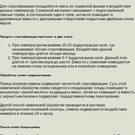
Для стратификации понадобится смесь из торфяной крошки и воздействие
разных температур. Семенной материал смешивают с подготовленной
смесью торфа, в соотношении один к трём, затем их помещают в
деревянные ёмкости с дренажными отверстиями покрытыми двойным слоем
марли.
Процесс стратификации протекает в два этапа:
При температурном режиме 20-25 градусов выше нуля, так
называемая тёплая стратификация. Воздействие данной
температуры длится четыре месяца.
При температурном режиме 5-7 градусов выше нуля. Данный этап
длится от трёх месяцев до шести. Ёмкости с семенами помещаются
на нижнюю полку холодильника или в погребное помещение.
Обработка семян химреактивами
Перед посевом семена подвергают кислотной стратификации. Суть этой
химической обработки семян сводится к следующему: плоды помещают в
концентрат серной кислоты на двадцать минут, затем их помещают в ёмкость
с зернистым песком и подвергают тридцатиминутному перетиранию.
Другой способ химической обработки проводится в растворе
однопроцентной натриевой селитры, семена подвергаются воздействию
химиката в течении 24-х часов.
Посев семян боярышника