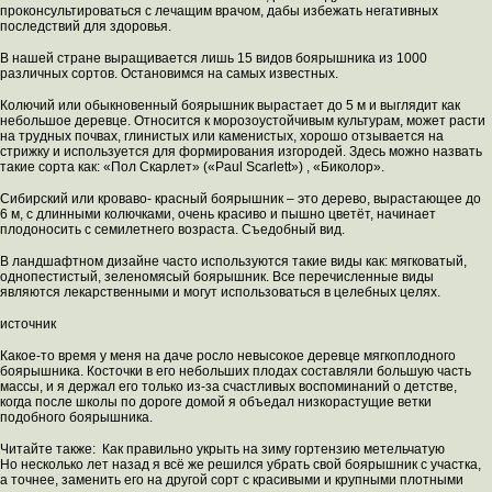
проконсультироваться с лечащим врачом, дабы избежать негативных
последствий для здоровья.
В нашей стране выращивается лишь 15 видов боярышника из 1000
различных сортов. Остановимся на самых известных.
Колючий или обыкновенный боярышник вырастает до 5 м и выглядит как
небольшое деревце. Относится к морозоустойчивым культурам, может расти
на трудных почвах, глинистых или каменистых, хорошо отзывается на
стрижку и используется для формирования изгородей. Здесь можно назвать
такие сорта как: «Пол Скарлет» («Paul Scarlett») , «Биколор».
Сибирский или кроваво- красный боярышник – это дерево, вырастающее до
6 м, с длинными колючками, очень красиво и пышно цветёт, начинает
плодоносить с семилетнего возраста. Съедобный вид.
В ландшафтном дизайне часто используются такие виды как: мягковатый,
однопестистый, зеленомясый боярышник. Все перечисленные виды
являются лекарственными и могут использоваться в целебных целях.
источник
Какое-то время у меня на даче росло невысокое деревце мягкоплодного
боярышника. Косточки в его небольших плодах составляли большую часть
массы, и я держал его только из-за счастливых воспоминаний о детстве,
когда после школы по дороге домой я объедал низкорастущие ветки
подобного боярышника.
Читайте также: Как правильно укрыть на зиму гортензию метельчатую
Но несколько лет назад я всё же решился убрать свой боярышник с участка,
а точнее, заменить его на другой сорт с красивыми и крупными плотными