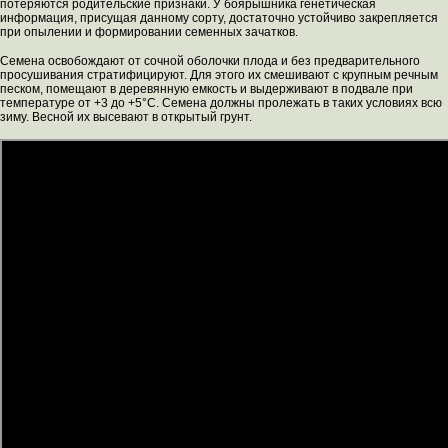
потеряются родительские признаки. У боярышника генетическая
информация, присущая данному сорту, достаточно устойчиво закрепляется
при опылении и формировании семенных зачатков.
Семена освобождают от сочной оболочки плода и без предварительного
просушивания стратифицируют. Для этого их смешивают с крупным речным
песком, помещают в деревянную емкость и выдерживают в подвале при
температуре от +3 до +5°С. Семена должны пролежать в таких условиях всю
зиму. Весной их высевают в открытый грунт.