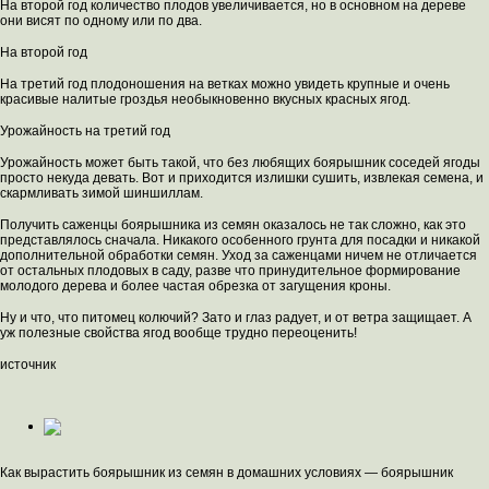
На второй год количество плодов увеличивается, но в основном на дереве
они висят по одному или по два.
На второй год
На третий год плодоношения на ветках можно увидеть крупные и очень
красивые налитые гроздья необыкновенно вкусных красных ягод.
Урожайность на третий год
Урожайность может быть такой, что без любящих боярышник соседей ягоды
просто некуда девать. Вот и приходится излишки сушить, извлекая семена, и
скармливать зимой шиншиллам.
Получить саженцы боярышника из семян оказалось не так сложно, как это
представлялось сначала. Никакого особенного грунта для посадки и никакой
дополнительной обработки семян. Уход за саженцами ничем не отличается
от остальных плодовых в саду, разве что принудительное формирование
молодого дерева и более частая обрезка от загущения кроны.
Ну и что, что питомец колючий? Зато и глаз радует, и от ветра защищает. А
уж полезные свойства ягод вообще трудно переоценить!
источник
Как вырастить боярышник из семян в домашних условиях — боярышник