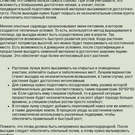
Отметим, что семена нельзя сажать глубоко. При этом учитывайте, что
всхожесть у боярышника достаточно низкая, а значит, после
предварительной подготовки семенной материал высаживается достаточно
густо. После выкладки нужно будет покрыть их незначительным слоем грунта
и обеспечить постоянный полив.
Многие опытные садоводы организовывают мини-питомник, в котором
создаются тепличные условия. То есть, используется метод выращивания в
теплице, где высадка может быть осуществлена уже в апреле. Так,
формируется возможность быстрого развития ростков. Когда растение
достигает полуметра высотой, его можно будет пересаживать на постоянное
место. Есть возможность в домашних условиях, после стратификации и
прорастания высадить семенной материал в достаточно широкие ящики-
горшки. Это обеспечит еще более интенсивный рост растения.
Растение лучше всего высаживать на открытых и освещенных
участках, избегайте сырых и заболоченных мест. Лучшим вариантом
станет высадка на незначительном возвышении, в таком случае, рост
растения будет достаточно интенсивным;
Для саженца нужно подготовить посадочную ямку, размер которой
приблизительно должен соответствовать таким параметрам: 60*60*60
см. Если сделать ямку слишком глубокой, то в данной ситуации
прорастание будет незначительным, и на рост уйдет гораздо больше
времени, а слишком слабые ростки просто погибнут;
В готовую лунку следует добавить перегнивший навоз или же компост,
а также дерновую землю. В процессе ухода за растением нужно
систематически использовать различные подкормки, чтобы
обеспечить правильный и быстрый рост;
Помните, что почва должна быть непременно высокоплодородной. После
высадки следует обеспечить обильный полив, а почву нужно мульчировать