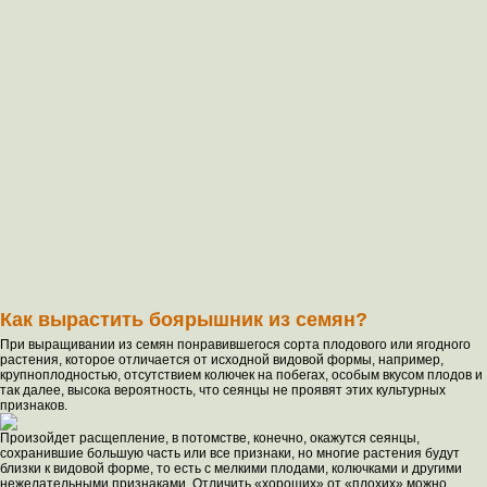
Как вырастить боярышник из семян?
При выращивании из семян понравившегося сорта плодового или ягодного
растения, которое отличается от исходной видовой формы, например,
крупноплодностью, отсутствием колючек на побегах, особым вкусом плодов и
так далее, высока вероятность, что сеянцы не проявят этих культурных
признаков.
Произойдет расщепление, в потомстве, конечно, окажутся сеянцы,
сохранившие большую часть или все признаки, но многие растения будут
близки к видовой форме, то есть с мелкими плодами, колючками и другими
нежелательными признаками. Отличить «хороших» от «плохих» можно