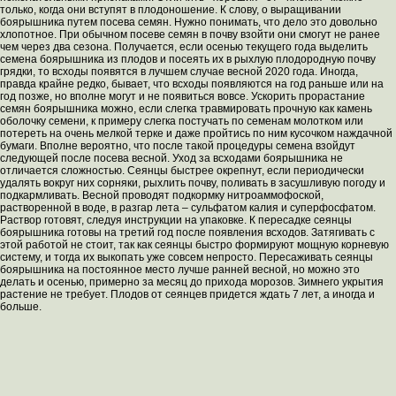
только, когда они вступят в плодоношение. К слову, о выращивании
боярышника путем посева семян. Нужно понимать, что дело это довольно
хлопотное. При обычном посеве семян в почву взойти они смогут не ранее
чем через два сезона. Получается, если осенью текущего года выделить
семена боярышника из плодов и посеять их в рыхлую плодородную почву
грядки, то всходы появятся в лучшем случае весной 2020 года. Иногда,
правда крайне редко, бывает, что всходы появляются на год раньше или на
год позже, но вполне могут и не появиться вовсе. Ускорить прорастание
семян боярышника можно, если слегка травмировать прочную как камень
оболочку семени, к примеру слегка постучать по семенам молотком или
потереть на очень мелкой терке и даже пройтись по ним кусочком наждачной
бумаги. Вполне вероятно, что после такой процедуры семена взойдут
следующей после посева весной. Уход за всходами боярышника не
отличается сложностью. Сеянцы быстрее окрепнут, если периодически
удалять вокруг них сорняки, рыхлить почву, поливать в засушливую погоду и
подкармливать. Весной проводят подкормку нитроаммофоской,
растворенной в воде, в разгар лета – сульфатом калия и суперфосфатом.
Раствор готовят, следуя инструкции на упаковке. К пересадке сеянцы
боярышника готовы на третий год после появления всходов. Затягивать с
этой работой не стоит, так как сеянцы быстро формируют мощную корневую
систему, и тогда их выкопать уже совсем непросто. Пересаживать сеянцы
боярышника на постоянное место лучше ранней весной, но можно это
делать и осенью, примерно за месяц до прихода морозов. Зимнего укрытия
растение не требует. Плодов от сеянцев придется ждать 7 лет, а иногда и
больше.