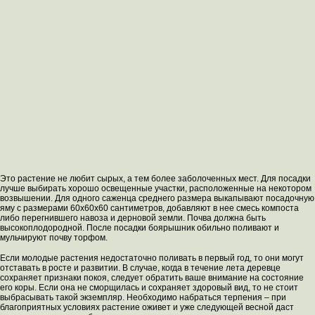
Это растение не любит сырых, а тем более заболоченных мест. Для посадки
лучше выбирать хорошо освещенные участки, расположенные на некотором
возвышении. Для одного саженца среднего размера выкапывают посадочную
яму с размерами 60х60х60 сантиметров, добавляют в нее смесь компоста
либо перегнившего навоза и дерновой земли. Почва должна быть
высокоплодородной. После посадки боярышник обильно поливают и
мульчируют почву торфом.
Если молодые растения недостаточно поливать в первый год, то они могут
отставать в росте и развитии. В случае, когда в течение лета деревце
сохраняет признаки покоя, следует обратить ваше внимание на состояние
его коры. Если она не сморщилась и сохраняет здоровый вид, то не стоит
выбрасывать такой экземпляр. Необходимо набраться терпения – при
благоприятных условиях растение оживет и уже следующей весной даст