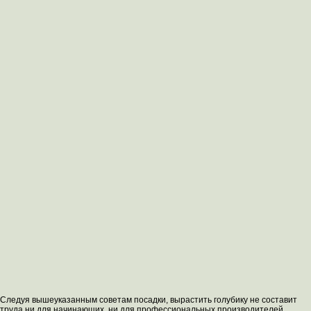
Следуя вышеуказанным советам посадки, вырастить голубику не составит
труда ни для начинающих, ни для профессиональных производителей