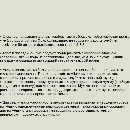
♦ Саженец присыпают кислым торфом таким образом, чтобы корневая шейка
углублялась в грунт на 3 см. Как правило, для засыпки 1 куста голубики
требуется 50 литров сфагнового торфа с ph4,5-3,8.
♦ Торф в посадочной яме следует поддерживать в умеренно влажном
состоянии, чтобы вода не застаивалась дольше, чем на 2-е суток. Лучшим
вариантом орошения насаждений станет капельный полив.
♦ Если закладывается большая плантация, то целесообразно подумать о
мульчировании почвы. Перед посадкой голубики мульчирование можно
выполнить агротканью, а после высадки голубики в открытый грунт для
засыпки поверхности вокруг кустов используют органическую мульчу (хвойную
кору, опилки, солому) или черное агроволокно. Мульча не только защитит
растение от сорняков, но также предотвратит пересыхание грунта, перегрев
корней летом или их промерзание зимой.
♦ Для увеличения урожайности рекомендуется высаживать несколько сортов
голубики с одновременным периодом цветения. Также хорошими соседями
для голубики станут деревья или травянистые растения, которые
привлекают насекомых-опылителей.