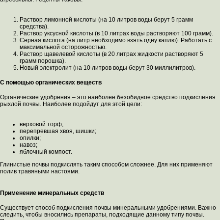
Раствор лимонной кислоты (на 10 литров воды берут 5 грамм
средства).
Раствор уксусной кислоты (в 10 литрах воды растворяют 100 грамм).
Серная кислота (на литр необходимо взять одну каплю). Работать с
максимальной осторожностью.
Раствор щавелевой кислоты (в 20 литрах жидкости растворяют 5
грамм порошка).
Новый электролит (на 10 литров воды берут 30 миллилитров).
С помощью органических веществ
Органические удобрения – это наиболее безобидное средство подкисления
рыхлой почвы. Наиболее подойдут для этой цели:
верховой торф;
перепревшая хвоя, шишки;
опилки;
навоз;
яблочный компост.
Глинистые почвы подкислять таким способом сложнее. Для них применяют
полив травяными настоями.
Применение минеральных средств
Существует способ подкисления почвы минеральными удобрениями. Важно
следить, чтобы вносились препараты, подходящие данному типу почвы.