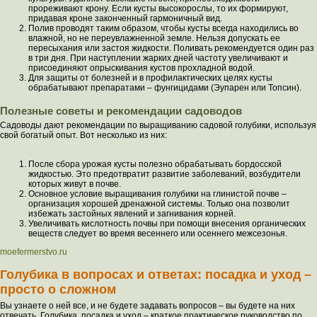
прореживают крону. Если кусты высокорослы, то их формируют,
придавая кроне законченный гармоничный вид.
Полив проводят таким образом, чтобы кусты всегда находились во
влажной, но не переувлажненной земле. Нельзя допускать ее
пересыхания или застоя жидкости. Поливать рекомендуется один раз
в три дня. При наступлении жарких дней частоту увеличивают и
присоединяют опрыскивания кустов прохладной водой.
Для защиты от болезней и в профилактических целях кусты
обрабатывают препаратами – фунгицидами (Эупарен или Топсин).
Полезные советы и рекомендации садоводов
Садоводы дают рекомендации по выращиванию садовой голубики, используя
свой богатый опыт. Вот несколько из них:
После сбора урожая кусты полезно обрабатывать бордосской
жидкостью. Это предотвратит развитие заболеваний, возбудители
которых живут в почве.
Основное условие выращивания голубики на глинистой почве –
организация хорошей дренажной системы. Только она позволит
избежать застойных явлений и загнивания корней.
Увеличивать кислотность почвы при помощи внесения органических
веществ следует во время весеннего или осеннего межсезонья.
moefermerstvo.ru
Голубика в вопросах и ответах: посадка и уход –
просто о сложном
Вы узнаете о ней все, и не будете задавать вопросов – вы будете на них
отвечать. Голубика, посадка и уход – краткое практическое руководство по