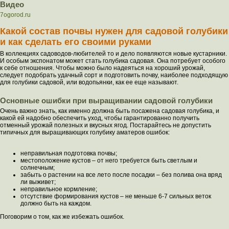
Видео
7ogorod.ru
Какой состав почвы нужен для садовой голубики
и как сделать его своими руками
В коллекциях садоводов-любителей то и дело появляются новые кустарники.
И особым экспонатом может стать голубика садовая. Она потребует особого
к себе отношения. Чтобы можно было надеяться на хороший урожай,
следует подобрать удачный сорт и подготовить почву, наиболее подходящую
для голубики садовой, или водопьянки, как ее еще называют.
Основные ошибки при выращивании садовой голубики
Очень важно знать, как именно должна быть посажена садовая голубика, и
какой ей надобно обеспечить уход, чтобы гарантированно получить
отменный урожай полезных и вкусных ягод. Постарайтесь не допустить
типичных для выращивающих голубику аматеров ошибок:
неправильная подготовка почвы;
местоположение кустов – от него требуется быть светлым и
солнечным;
забыть о растении на все лето после посадки – без полива она вряд
ли выживет;
неправильное кормление;
отсутствие формирования кустов – не меньше 6-7 сильных веток
должно быть на каждом.
Поговорим о том, как же избежать ошибок.