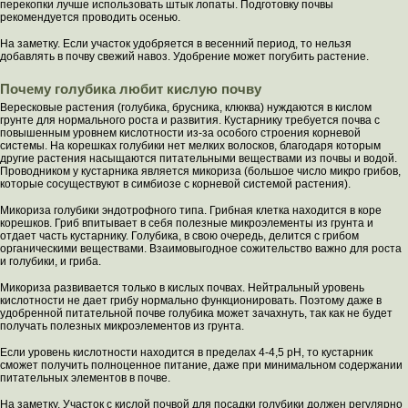
перекопки лучше использовать штык лопаты. Подготовку почвы
рекомендуется проводить осенью.
На заметку. Если участок удобряется в весенний период, то нельзя
добавлять в почву свежий навоз. Удобрение может погубить растение.
Почему голубика любит кислую почву
Вересковые растения (голубика, брусника, клюква) нуждаются в кислом
грунте для нормального роста и развития. Кустарнику требуется почва с
повышенным уровнем кислотности из-за особого строения корневой
системы. На корешках голубики нет мелких волосков, благодаря которым
другие растения насыщаются питательными веществами из почвы и водой.
Проводником у кустарника является микориза (большое число микро грибов,
которые сосуществуют в симбиозе с корневой системой растения).
Микориза голубики эндотрофного типа. Грибная клетка находится в коре
корешков. Гриб впитывает в себя полезные микроэлементы из грунта и
отдает часть кустарнику. Голубика, в свою очередь, делится с грибом
органическими веществами. Взаимовыгодное сожительство важно для роста
и голубики, и гриба.
Микориза развивается только в кислых почвах. Нейтральный уровень
кислотности не дает грибу нормально функционировать. Поэтому даже в
удобренной питательной почве голубика может зачахнуть, так как не будет
получать полезных микроэлементов из грунта.
Если уровень кислотности находится в пределах 4-4,5 рН, то кустарник
сможет получить полноценное питание, даже при минимальном содержании
питательных элементов в почве.
На заметку. Участок с кислой почвой для посадки голубики должен регулярно