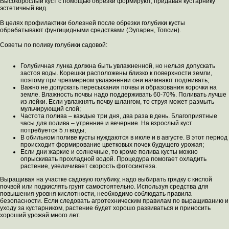
Высокорослый куст с помощью обрезки формируют, придавая кустарнику
эстетичный вид.
В целях профилактики болезней после обрезки голубики кусты
обрабатывают фунгицидными средствами (Эупарен, Топсин).
Советы по поливу голубики садовой:
Голубичная лунка должна быть увлажненной, но нельзя допускать
застоя воды. Корешки расположены близко к поверхности земли,
поэтому при чрезмерном увлажнении они начинают подгнивать;
Важно не допускать пересыхания почвы и образования корочки на
земле. Влажность почвы надо поддерживать 60-70%. Поливать лучше
из лейки. Если увлажнять почву шлангом, то струя может размыть
мульчирующий слой;
Частота полива – каждые три дня, два раза в день. Благоприятные
часы для полива – утренние и вечерние. На взрослый куст
потребуется 5 л воды;
В обильном поливе кусты нуждаются в июле и в августе. В этот период
происходит формирование цветковых почек будущего урожая;
Если дни жаркие и солнечные, то кроме полива кусты можно
опрыскивать прохладной водой. Процедура помогает охладить
растение, увеличивает скорость фотосинтеза.
Выращивая на участке садовую голубику, надо выбирать грядку с кислой
почвой или подкислять грунт самостоятельно. Используя средства для
повышения уровня кислотности, необходимо соблюдать правила
безопасности. Если следовать агротехническим правилам по выращиванию и
уходу за кустарником, растение будет хорошо развиваться и приносить
хороший урожай много лет.