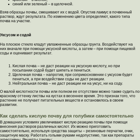
синий или зеленый – в щелочной.
Взяв образцы почвы, смешивают их с водой. Опустив лакмус в почвенный
раствор, ждут результата. По изменению цвета определяют, какого типа
почва на участке.
Уксусом и содой
На плоское стекло кладут увлажненные образцы грунта. Воздействуют на
них вначале при помощи уксусной кислоты, а затем – при помощи пищевой
соды и оценивают результат.
Кислая почва – не даст реакции на уксусную кислоту, но при
посыпании содой будет шипеть и пениться.
Щелочная почва – напротив, при соприкосновении с уксусом будет
пениться, а при воздействии соды не даст реакции.
Нейтральная почва – не даст реакции ни на уксус, ни на соду.
О малой кислотности почвы или полном ее отсутствии можно также судить по
красному оттенку листвы на кустах в весеннее время. Это признак того, что
растение не получает питательных веществ и остановилось в своем
развитии.
Как сделать кислую почву для голубики самостоятельно
В домашних условиях увеличивают кислую реакцию почвы при помощи
внесения растворов различных кислот. Их можно приготовить
самостоятельно, используя средства защиты – резиновые перчатки, очки,
защитную маску. Работать голыми руками недопустимо, так как препараты
агрессивны. Рецепты таковы: