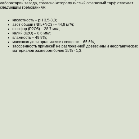
лаборатории завода, согласно которому кислый сфагновый торф отвечает
следующим требованиям:
кислотность – pH 3,5-3,8;
азот общий (Nh5+NO3) – 44,8 мг/л;
фосфор (Р2О5) – 28,7 мг/л;
калий (К2О) – 8,6 мг/л;
влажность – 49,9%;
массовая доля органических веществ – 65,5%;
засоренность примесей не разложенной древесины и неорганических
материалов размером более 15% - 1,3.