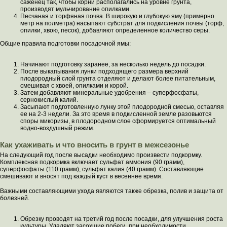
саженец так, чтобы корни располагались на уровне грунта,
производят мульчирование опилками.
Песчаная и торфяная почва. В широкую и глубокую яму (примерно
метр на полметра) насыпают субстрат для подкисления почвы (торф,
опилки, хвою, песок), добавляют определенное количество серы.
Общие правила подготовки посадочной ямы:
Начинают подготовку заранее, за несколько недель до посадки.
После выкапывания лунки подходящего размера верхний
плодородный слой грунта отделяют и делают более питательным,
смешивая с хвоей, опилками и корой.
Затем добавляют минеральные удобрения – суперфосфаты,
сернокислый калий.
Засыпают подготовленную лунку этой плодородной смесью, оставляя
ее на 2-3 недели. За это время в подкисленной земле разовьются
споры микоризы, в плодородном слое сформируется оптимальный
водно-воздушный режим.
Как ухаживать и что вносить в грунт в межсезонье
На следующий год после высадки необходимо произвести подкормку.
Комплексная подкормка включает сульфат аммония (90 грамм),
суперфосфаты (110 грамм), сульфат калия (40 грамм). Составляющие
смешивают и вносят под каждый куст в весеннее время.
Важными составляющими ухода являются также обрезка, полив и защита от
болезней.
Обрезку проводят на третий год после посадки, для улучшения роста
культуры. Удаляют засохшие побеги, при необходимости