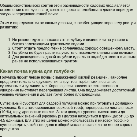
Общим свойством всех сортов этой разновидности садовых ягод является
стремление к теплу и влаге, сочетающееся с нелюбовью к долгим периодам
засухи и переувлажненной почве.
Этим и определяются основные условия, способствующие хорошему росту и
развитию:
Не рекомендуется высаживать голубику в низине или на участке с
близко залегающими грунтовыми водами.
Стоит отдать предпочтение солнечному, хорошо освещенному месту.
Голубика не будет расти на участке с тяжелыми глинистыми почвами.
Для разведения садовой голубики идеально подойдет место с чистым,
ранее не использовавшимся грунтом.
Какая почва нужна для голубики
Голубика любит легкие почвы с выраженной кислой реакцией. Наиболее
предпочтительны следующие типы грунтов: торфяники, песчаные,
супесчаные и суглинистые. Хорошо, если в качестве естественного
удобрения выступает перепревшая листва. Она поддерживает достаточный
уровень увлажнения и делает грунт более плодородным.
Супесчаный субстрат для садовой голубики можно приготовить в домашних
условиях. Для этого смешивают верховой торф, перепревшие листья, песок
(10 %), кору, древесные опилки. Затем доводят уровень кислотности до
оптимальных значений (уровень рН должен находиться в границах от 3,5 до
4,5 единицы). Для этих же целей можно использовать и низовой торф, но
нужно следить, чтобы его доля в общей массе составляла не менее сорока
процентов.