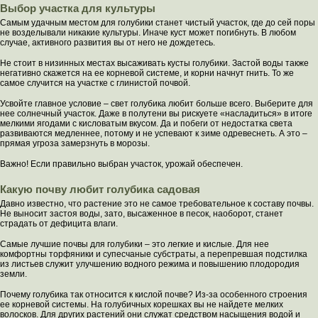
Выбор участка для культуры
Самым удачным местом для голубики станет чистый участок, где до сей поры
не возделывали никакие культуры. Иначе куст может погибнуть. В любом
случае, активного развития вы от него не дождетесь.
Не стоит в низинных местах высаживать кусты голубики. Застой воды также
негативно скажется на ее корневой системе, и корни начнут гнить. То же
самое случится на участке с глинистой почвой.
Усвойте главное условие – свет голубика любит больше всего. Выберите для
нее солнечный участок. Даже в полутени вы рискуете «насладиться» в итоге
мелкими ягодами с кисловатым вкусом. Да и побеги от недостатка света
развиваются медленнее, потому и не успевают к зиме одревеснеть. А это –
прямая угроза замерзнуть в морозы.
Важно! Если правильно выбран участок, урожай обеспечен.
Какую почву любит голубика садовая
Давно известно, что растение это не самое требовательное к составу почвы.
Не выносит застоя воды, зато, высаженное в песок, наоборот, станет
страдать от дефицита влаги.
Самые лучшие почвы для голубики – это легкие и кислые. Для нее
комфортны торфяники и супесчаные субстраты, а перепревшая подстилка
из листьев служит улучшению водного режима и повышению плодородия
земли.
Почему голубика так относится к кислой почве? Из-за особенного строения
ее корневой системы. На голубичных корешках вы не найдете мелких
волосков. Для других растений они служат средством насыщения водой и