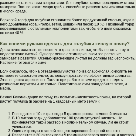
разными питательными веществами. Для голубики таким проводником стала
микориза. Так называют микро грибы, способные развиваться исключительно
в кислой среде.
Верховой торф для голубики становится более продуктивной смесью, когда в
него добавлены кора, иголки, ветки, шишки или песок (10 %). Низинный торф
перемешивают с остальными компонентами так, чтобы его доля оказалась
не ниже 40 %.
Как своими руками сделать для голубики кислую почву?
Достаточно заметить по весне, что краснеют листья, чтобы понять – грунт
недостаточно кислый. Одновременно с этим признаком все растение
замирает в развитии. Осенью краснеющие листья не должны вас беспокоить.
Растение готовится к зиме.
Если оказалось, что на отведенном участке почва слабокислая, окислить ее
вы можете самостоятельно, используя достаточно эффективные средства.
Эти вещества агрессивны. Так что при работе с ними придется надеть
резиновые перчатки и не только. Пластиковые очки понадобятся тоже, и
маска.
Важно! Рекомендации по тому, как повысить кислотность почвы, на которой
растет голубика (в расчете на 1 квадратный метр земли):
Разводятся в 10 литрах воды 5 грамм порошка лимонной кислоты.
В 10 литров воды добавляется 100 грамм уксусной кислоты. Но
применяется такой раствор в исключительном случае. Им не стоит
увлекаться.
Один литр воды с каплей концентрированной серной кислоты.
Разводятся в 20 литрах воды 5 грамм щавелевого порошка, и раствор