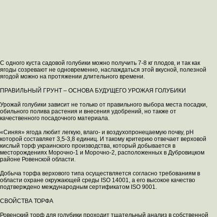
С одного куста садовой голубики можно получить 7-8 кг плодов, и так как
ягоды созревают не одновременно, наслаждаться этой вкусной, полезной
ягодой можно на протяжении длительного времени.
ПРАВИЛЬНЫЙ ГРУНТ – ОСНОВА БУДУЩЕГО УРОЖАЯ ГОЛУБИКИ
Урожай голубики зависит не только от правильного выбора места посадки,
обильного полива растения и внесения удобрений, но также от
качественного посадочного материала.
«Синяя» ягода любит легкую, влаго- и воздухопронецаемую почву, pH
которой составляет 3,5-3,8 единиц. И такому критерию отвечает верховой
кислый торф украинского производства, который добывается в
месторождениях Морочно-1 и Морочно-2, расположенных в Дубровицком
районе Ровенской области.
Добыча торфа верхового типа осуществляется согласно требованиям в
области охране окружающей среды ISO 14001, а его высокое качество
подтверждено международным сертификатом ISO 9001.
СВОЙСТВА ТОРФА
Ровенский торф для голубики проходит тщательный анализ в собственной