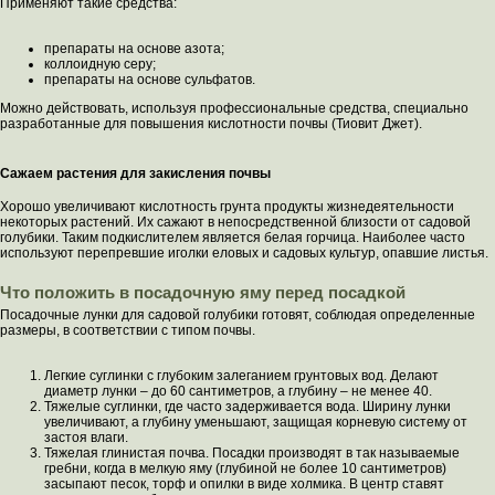
Применяют такие средства:
препараты на основе азота;
коллоидную серу;
препараты на основе сульфатов.
Можно действовать, используя профессиональные средства, специально
разработанные для повышения кислотности почвы (Тиовит Джет).
Сажаем растения для закисления почвы
Хорошо увеличивают кислотность грунта продукты жизнедеятельности
некоторых растений. Их сажают в непосредственной близости от садовой
голубики. Таким подкислителем является белая горчица. Наиболее часто
используют перепревшие иголки еловых и садовых культур, опавшие листья.
Что положить в посадочную яму перед посадкой
Посадочные лунки для садовой голубики готовят, соблюдая определенные
размеры, в соответствии с типом почвы.
Легкие суглинки с глубоким залеганием грунтовых вод. Делают
диаметр лунки – до 60 сантиметров, а глубину – не менее 40.
Тяжелые суглинки, где часто задерживается вода. Ширину лунки
увеличивают, а глубину уменьшают, защищая корневую систему от
застоя влаги.
Тяжелая глинистая почва. Посадки производят в так называемые
гребни, когда в мелкую яму (глубиной не более 10 сантиметров)
засыпают песок, торф и опилки в виде холмика. В центр ставят