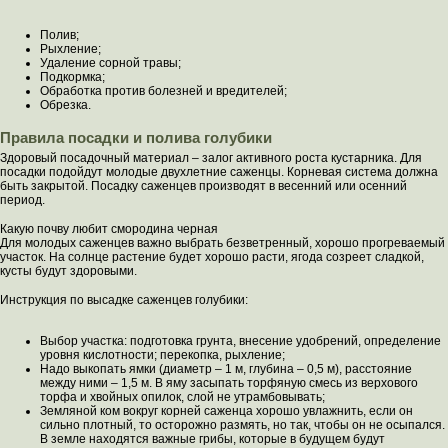
Полив;
Рыхление;
Удаление сорной травы;
Подкормка;
Обработка против болезней и вредителей;
Обрезка.
Правила посадки и полива голубики
Здоровый посадочный материал – залог активного роста кустарника. Для
посадки подойдут молодые двухлетние саженцы. Корневая система должна
быть закрытой. Посадку саженцев производят в весенний или осенний
период.
Какую почву любит смородина черная
Для молодых саженцев важно выбрать безветренный, хорошо прогреваемый
участок. На солнце растение будет хорошо расти, ягода созреет сладкой,
кусты будут здоровыми.
Инструкция по высадке саженцев голубики:
Выбор участка: подготовка грунта, внесение удобрений, определение
уровня кислотности; перекопка, рыхление;
Надо выкопать ямки (диаметр – 1 м, глубина – 0,5 м), расстояние
между ними – 1,5 м. В яму засыпать торфяную смесь из верхового
торфа и хвойных опилок, слой не утрамбовывать;
Земляной ком вокруг корней саженца хорошо увлажнить, если он
сильно плотный, то осторожно размять, но так, чтобы он не осыпался.
В земле находятся важные грибы, которые в будущем будут