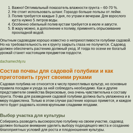
Важно! Оптимальный показатель влажности грунта – 60-70 %.
Не стоит использовать шланг. Гораздо больше пользы от лейки.
Полив требуется каждые 3 дня, по утрам и вечерам. Для взрослого
куста нужно 5 литров воды.
Особенно обильный полив кустам требуется в июле и августе.
В жару можно, в дополнение к поливу, применять опрыскивание
прохладной водой.
Опытным садоводам хорошо известно о неприхотливости голубики садовой.
Но на требовательность ее к грунту закрыть глаза не получится. Садовод
должен обеспечить растению должный уход. И тогда по осени ее богатый
урожай станет настоящим предметом гордости.
dachamechty.ru
Состав почвы для садовой голубики и как
приготовить грунт своими руками
Садовая голубика не относится к числу прихотливых культур, но основные
правила посадки и ухода за ней соблюдать необходимо. Как и другие
представители семейства Вересковые, она очень чувствительна к составу
грунта. Почва для разведения садовой голубики должна быть увлажнена и в
меру подкислена. Только в этом случае растение хорошо примется, и каждое
лето будет радовать хозяев крупными сладкими ягодами.
Выбор участка для культуры
Собираясь разводить высокорослую голубику на своем участке, садовод
должен большое внимание уделить выбору подходящего места и созданию
благоприятных условий для роста и плодоношения культуры.