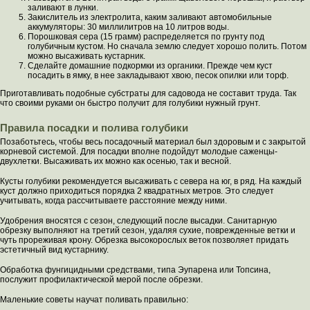
заливают в лунки.
Закислитель из электролита, каким заливают автомобильные
аккумуляторы: 30 миллилитров на 10 литров воды.
Порошковая сера (15 грамм) распределяется по грунту под
голубичным кустом. Но сначала землю следует хорошо полить. Потом
можно высаживать кустарник.
Сделайте домашние подкормки из органики. Прежде чем куст
посадить в ямку, в нее закладывают хвою, песок опилки или торф.
Приготавливать подобные субстраты для садовода не составит труда. Так
что своими руками он быстро получит для голубики нужный грунт.
Правила посадки и полива голубики
Позаботьтесь, чтобы весь посадочный материал был здоровым и с закрытой
корневой системой. Для посадки вполне подойдут молодые саженцы-
двухлетки. Высаживать их можно как осенью, так и весной.
Кусты голубики рекомендуется высаживать с севера на юг, в ряд. На каждый
куст должно приходиться порядка 2 квадратных метров. Это следует
учитывать, когда рассчитываете расстояние между ними.
Удобрения вносятся с сезон, следующий после высадки. Санитарную
обрезку выполняют на третий сезон, удаляя сухие, поврежденные ветки и
чуть прореживая крону. Обрезка высокорослых веток позволяет придать
эстетичный вид кустарнику.
Обработка фунгицидными средствами, типа Эупарена или Топсина,
послужит профилактической мерой после обрезки.
Маленькие советы научат поливать правильно: