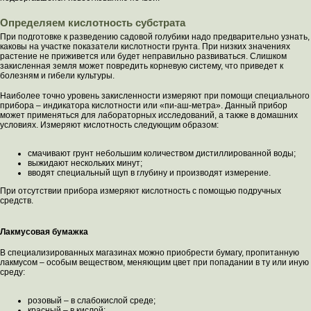
Определяем кислотность субстрата
При подготовке к разведению садовой голубики надо предварительно узнать,
каковы на участке показатели кислотности грунта. При низких значениях
растение не приживется или будет неправильно развиваться. Слишком
закисленная земля может повредить корневую систему, что приведет к
болезням и гибели культуры.
Наиболее точно уровень закисленности измеряют при помощи специального
прибора – индикатора кислотности или «пи-аш-метра». Данный прибор
может применяться для лабораторных исследований, а также в домашних
условиях. Измеряют кислотность следующим образом:
смачивают грунт небольшим количеством дистиллированной воды;
выжидают нескольких минут;
вводят специальный щуп в глубину и производят измерение.
При отсутствии прибора измеряют кислотность с помощью подручных
средств.
Лакмусовая бумажка
В специализированных магазинах можно приобрести бумагу, пропитанную
лакмусом – особым веществом, меняющим цвет при попадании в ту или иную
среду:
розовый – в слабокислой среде;
красный – в кислой;