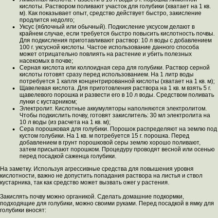
кислоты. Раствором поливают участок для голубики (хватает на 1 кв.
м). Как показывает опыт, средство действует быстро, закисление
продлится недолго;
Уксус (яблочный или обычный). Подкисление уксусом делают в
крайнем случае, если требуется быстро повысить кислотность почвы.
Для подкисления приготавливают раствор: 10 л воды с добавлением
100 г. уксусной кислоты. Частое использование данного способа
может отрицательно повлиять на растение и убить полезных
насекомых в почве;
Серная кислота или коллоидная сера для голубики. Раствор серной
кислоты готовят сразу перед использованием. На 1 литр воды
потребуется 1 капля концентрированной кислоты (хватает на 1 кв. м);
Щавелевая кислота. Для приготовления раствора на 1 кв. м взять 5 г.
щавелевого порошка и развести его в 10 л воды. Средством поливать
лунки с кустарником;
Электролит. Кислотные аккумуляторы наполняются электролитом.
Чтобы подкислить почву, готовят закислитель: 30 мл электролита на
10 л воды (из расчета на 1 кв. м);
Сера порошковая для голубики. Порошок распределяют на землю под
кустом голубики. На 1 кв. м потребуется 15 г. порошка. Перед
добавлением в грунт порошковой серы землю хорошо поливают,
затем присыпают порошком. Процедуру проводят весной или осенью
перед посадкой саженца голубики.
На заметку. Используя агрессивные средства для повышения уровня
кислотности, важно не допустить попадания раствора на листья и ствол
кустарника, так как средство может вызвать ожег у растения.
Закислять почву можно органикой. Сделать домашние подкормки,
подходящие для голубики, можно своими руками. Перед посадкой в ямку для
голубики вносят: