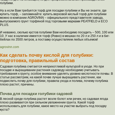
голубики.
Ну а если Вам требуется торф для посадки голубики и Вы не знаете, где
купить торф, – запоминайте: купить верховой кислый торф для голубики
можно в компании AGROVINN – официального представителя завода,
выпускаемого грунт торфяной под торговыми марками PEATFIELD и ECO
PLUS.
И неважно, сколько кустов голубики Вам необходимо посадить – 500, 100 или
10. У нас в наличии имеется торф (Ровно) в мешках по 20 л и 250 л и в биг-
бейлах по 3500 литров, а поставку осуществляем любых объемов!
agrovinn.com
Как сделать почву кислой для голубики:
подготовка, правильный состав
Садовая голубика считается неприхотливой культурой в уходе. Но при
посадке и выращивании растения садоводу необходимо учитывать
требования к грунту, особое внимание уделять уровню кислотности почвы. В
статье рассмотрим, на какой почве лучше выращивать растение, как
подкислить почву для голубики, правила ухода и полива, почему голубика
плохо растет, причины.
Почва для посадки голубики садовой
В лесной среде голубика растет возле болот или речек, но садовая ягода
плохо развивается при сильном увлажнении грунта. Какой торф
использовать для голубики, какое место на участке выбрать под посадку
куста?