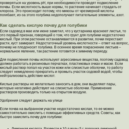
проверяться на уровень рН, при необходимости проводят подкисление
почвы. Если кислотность выше нормы, то растение начинает страдать от
хлороза. Это происходит потому, что микозы от чрезмерной кислоты
погибают, из-за этого голубика недополучает питательные элементы, азот.
Как сделать кислую почву для голубики
Если садовод в мае или июне заметил, что у кустарника краснеют листья, то
это первый признак, говорящий о том, что грунт для голубики недостаточно
кислый. При этом растение останавливается в развитии, почки перестают
расти, куст замирает. Недостаточный уровень кислотности – ответ на вопрос,
почему не плодоносит голубика. В осеннее время покраснение листьев –
нормальное явление, так растение готовится к зимнему периоду.
Для подкисления почвы используют агрессивные вещества, поэтому садовод
должен работать в резиновых перчатках, пластиковых очках и маске. Если
кислый раствор попал на участок кожи или слизистые оболочки, то работу
следует немедленно прекратить и промыть участок содовой водой, чтобы
нейтрализовать действие кислот.
Кислые растворы не желательно заносить в дом, они выделяют пары,
которые негативно действуют на слизистые оболочки. Применение
растворов производить только на открытом воздухе.
Удобрения следует держать на улице
Если почва на выбранном участке недостаточно кислая, то ее можно
самостоятельно окислить с помощью эффективных средств. Советы, как
быстро закислить почву для голубики:
Лимонная кислота. Развести в 10 л воды 5 г. порошка лимонной