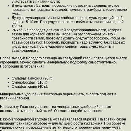
участвовать в питании куста;
В ямку вылить 5 л воды, посередине поместить саженец, пустое
пространство присыпать землей, немного утрамбовать землю возле
куста;
Лунку замульчировать слоем хвойных опилок, мульчирующий слой
сделать 5-10 см. Процедура позволит избежать появления сорной
травы.
Рыхление проводят для лучшей воздухопроницаемости, которая
важна для корневой системы. Корешки расположены близко к
поверхности земли, поэтому рыхлить следует осторожно, чтобы не
травмировать куст. Прополку проводить надо вручную, без садовых
инструментов. После удаления сорной травы лунку полить и
замульчировать.
После высадки молодого саженца на следующий сезон потребуется внести
удобрения. Можно сделать минеральную подкормку самостоятельно.
Пропорция изготовления:
Сульфат аммония (90 г.);
Суперфосфат (110 г.);
Сульфат калия (40 г.).
Минеральные удобрения тщательно перемешать, вносить под куст в
весенний период.
На заметку. Главное условие – из минеральных удобрений нельзя
использовать хлористый калий. Он может погубить растение.
Важной процедурой в уходе за кустами является обрезка. На третий сезон
проводят санитарную обрезку для лучшего роста кустарника. При обрезке
удаляют сухие, поврежденные ветки, немного прореживают крону куста.