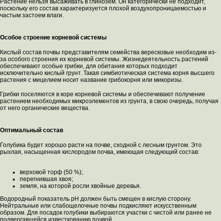
Растение нельзя высаживать в глинозем. Он категорически не подходит,
поскольку его состав характеризуется плохой воздухопроницаемостью и
частым застоем влаги.
Особое строение корневой системы
Кислый состав почвы представителям семейства вересковые необходим из-
за особого строения их корневой системы. Жизнедеятельность растений
обеспечивают особые грибки, для обитания которых подходит
исключительно кислый грунт. Такая симбиотическая система корня высшего
растения с мицелием носит название грибокорня или микоризы.
Грибки поселяются в коре корневой системы и обеспечивают получение
растением необходимых микроэлементов из грунта, в свою очередь, получая
от него органические вещества.
Оптимальный состав
Голубика будет хорошо расти на почве, сходной с лесным грунтом. Это
рыхлая, насыщенная кислородом почва, имеющая следующий состав:
верховой торф (50 %);
перегнившая хвоя;
земля, на которой росли хвойные деревья.
Водородный показатель рН должен быть смещен в кислую сторону.
Нейтральные или слабощелочные почвы подкисляют искусственным
образом. Для посадок голубики выбираются участки с чистой или ранее не
подвергавшейся известкованию почвой.