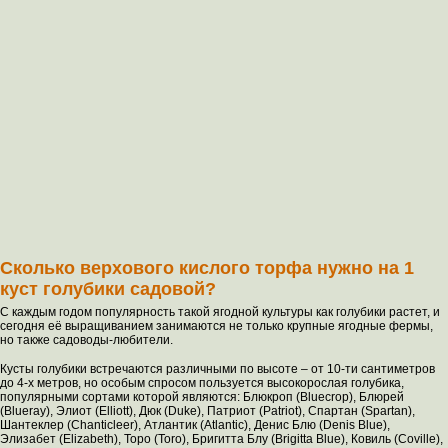
Сколько верхового кислого торфа нужно на 1
куст голубики садовой?
С каждым годом популярность такой ягодной культуры как голубики растет, и
сегодня её выращиванием занимаются не только крупные ягодные фермы,
но также садоводы-любители.
Кусты голубики встречаются различными по высоте – от 10-ти сантиметров
до 4-х метров, но особым спросом пользуется высокорослая голубика,
популярными сортами которой являются: Блюкроп (Bluecrop), Блюрей
(Blueray), Элиот (Elliott), Дюк (Duke), Патриот (Patriot), Спартан (Spartan),
Шантеклер (Сhanticleer), Атлантик (Atlantic), Денис Блю (Denis Blue),
Элизабет (Elizabeth), Торо (Toro), Бригитта Блу (Brigitta Blue), Ковиль (Coville),