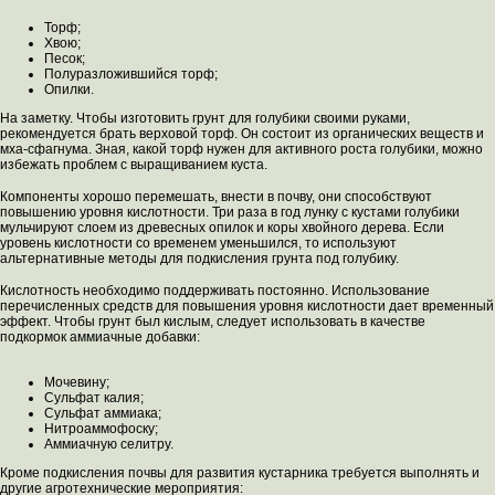
Торф;
Хвою;
Песок;
Полуразложившийся торф;
Опилки.
На заметку. Чтобы изготовить грунт для голубики своими руками,
рекомендуется брать верховой торф. Он состоит из органических веществ и
мха-сфагнума. Зная, какой торф нужен для активного роста голубики, можно
избежать проблем с выращиванием куста.
Компоненты хорошо перемешать, внести в почву, они способствуют
повышению уровня кислотности. Три раза в год лунку с кустами голубики
мульчируют слоем из древесных опилок и коры хвойного дерева. Если
уровень кислотности со временем уменьшился, то используют
альтернативные методы для подкисления грунта под голубику.
Кислотность необходимо поддерживать постоянно. Использование
перечисленных средств для повышения уровня кислотности дает временный
эффект. Чтобы грунт был кислым, следует использовать в качестве
подкормок аммиачные добавки:
Мочевину;
Сульфат калия;
Сульфат аммиака;
Нитроаммофоску;
Аммиачную селитру.
Кроме подкисления почвы для развития кустарника требуется выполнять и
другие агротехнические мероприятия: