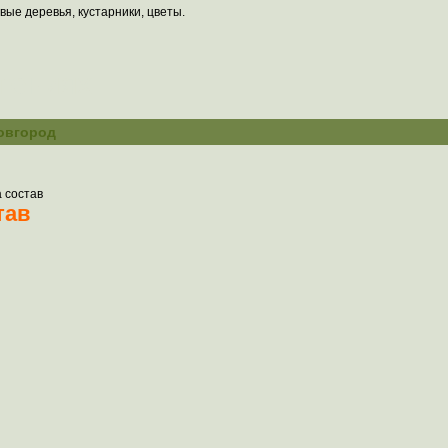
вые деревья, кустарники, цветы.
тениях
овгород
а состав
тав