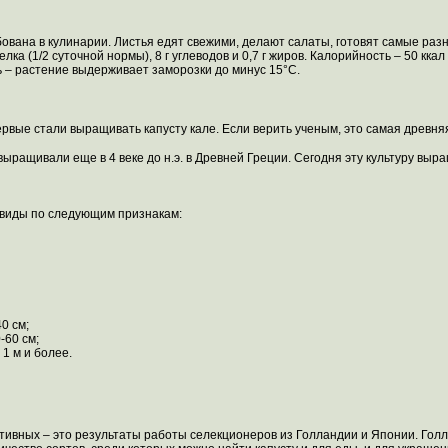
ована в кулинарии. Листья едят свежими, делают салаты, готовят самые раз
елка (1/2 суточной нормы), 8 г углеводов и 0,7 г жиров. Калорийность – 50 ккал в
 – растение выдерживает заморозки до минус 15°C.
ервые стали выращивать капусту кале. Если верить ученым, это самая древня
выращивали еще в 4 веке до н.э. в Древней Греции. Сегодня эту культуру выр
а виды по следующим признакам:
0 см;
-60 см;
1 м и более.
ативных – это результаты работы селекционеров из Голландии и Японии. Го