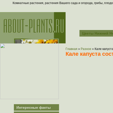
Комнатные растения, растения Вашего сада и огорода, грибы, плодо
Всё о рас
Цветы Нижний Н
Главная
»
Разное
»
Кале капуст
Кале капуста сос
Интересные факты