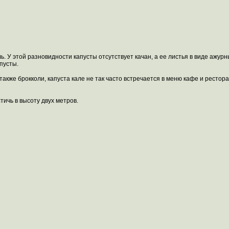
оль. У этой разновидности капусты отсутствует качан, а ее листья в виде аж
пусты.
акже брокколи, капуста кале не так часто встречается в меню кафе и рестор
ичь в высоту двух метров.