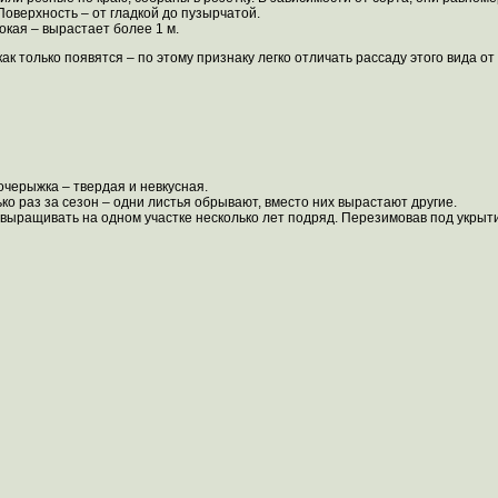
Поверхность – от гладкой до пузырчатой.
кая – вырастает более 1 м.
как только появятся – по этому признаку легко отличать рассаду этого вида от
очерыжка – твердая и невкусная.
о раз за сезон – одни листья обрывают, вместо них вырастают другие.
выращивать на одном участке несколько лет подряд. Перезимовав под укрыт