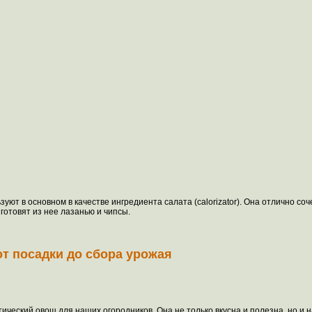
зуют в основном в качестве ингредиента салата (calorizator). Она отлично с
готовят из нее лазанью и чипсы.
 от посадки до сбора урожая
отический овощ для наших огородников. Она не только вкусна и полезна, но и