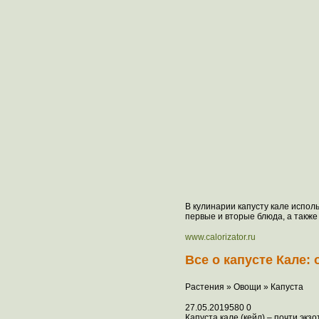
В кулинарии капусту кале исполь
первые и вторые блюда, а также 
www.calorizator.ru
Все о капусте Кале:
Растения » Овощи » Капуста
27.05.2019580 0
Капуста кале (кейл) – почти экз