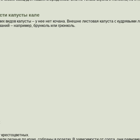
сти капусты кале
очих видов капусты – у нее нет кочана. Внешне листовая капуста с кудрявыми
ваний – например, брунколь или грюнколь.
:
 крестоцветных.
или резные по краю, собраны в розетку. В зависимости от сорта, они равном