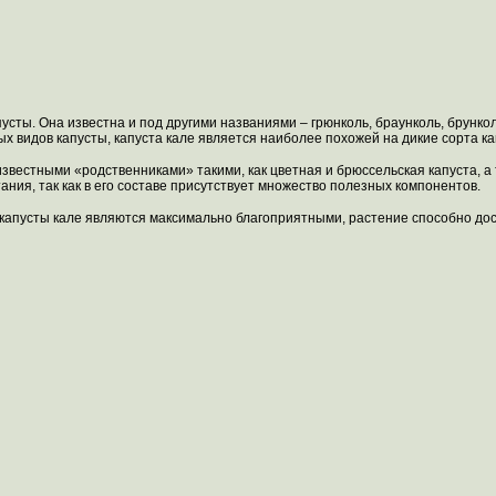
апусты. Она известна и под другими названиями – грюнколь, браунколь, брунк
ых видов капусты, капуста кале является наиболее похожей на дикие сорта ка
звестными «родственниками» такими, как цветная и брюссельская капуста, а т
ания, так как в его составе присутствует множество полезных компонентов.
апусты кале являются максимально благоприятными, растение способно дост