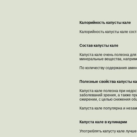
Калорийность капусты кале
Калорийность капусты кале сост
Состав капусты кале
Капуста кале очень полезна для 
минеральные вещества, например
По количеству содержания амино
Полезные свойства капусты к
Капуста кале полезна при недос
заболеваний зрения, а также пр
ожирении, с целью снижения общ
Капуста кале популярна и незам
Капуста кале в кулинарии
Употреблять капусту кале лучше