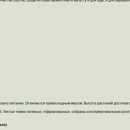
чество сортов, среди которых можно найти капусту и для еды, и для украшен
кого питания. Отличается превосходным вкусом. Высота растений достигает
. Листья темно-зеленые, гофрированные, собраны в полувертикальную розет
але)