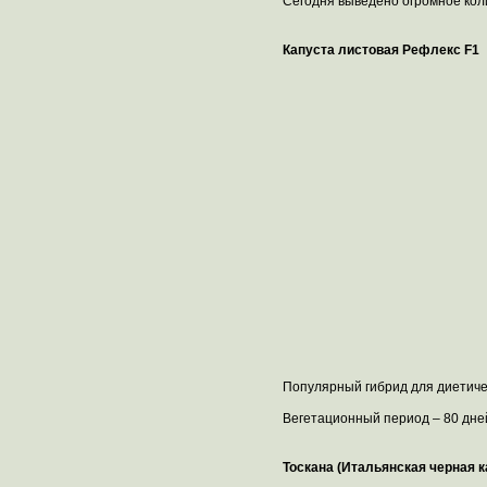
Сегодня выведено огромное коли
Капуста листовая Рефлекс F1
Популярный гибрид для диетичес
Вегетационный период – 80 дней
Тоскана (Итальянская черная к