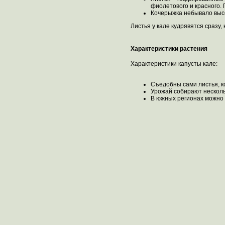
фиолетового и красного. 
Кочерыжка небывало высо
Листья у кале кудрявятся сразу, 
Характеристики растения
Характеристики капусты кале:
Съедобны сами листья, к
Урожай собирают нескольк
В южных регионах можно 