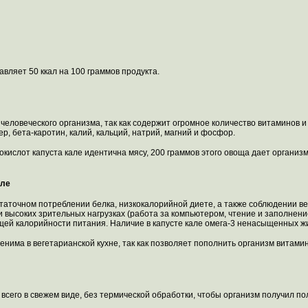
авляет 50 ккал на 100 граммов продукта.
человеческого организма, так как содержит огромное количество витаминов и м
, бета-каротин, калий, кальций, натрий, магний и фосфор.
кислот капуста кале идентична мясу, 200 граммов этого овоща дает организм
але
таточном потреблении белка, низкокалорийной диете, а также соблюдении ве
и высоких зрительных нагрузках (работа за компьютером, чтение и заполнени
ей калорийности питания. Наличие в капусте кале омега-3 ненасыщенных жи
енима в вегетарианской кухне, так как позволяет пополнить организм витам
 всего в свежем виде, без термической обработки, чтобы организм получил по