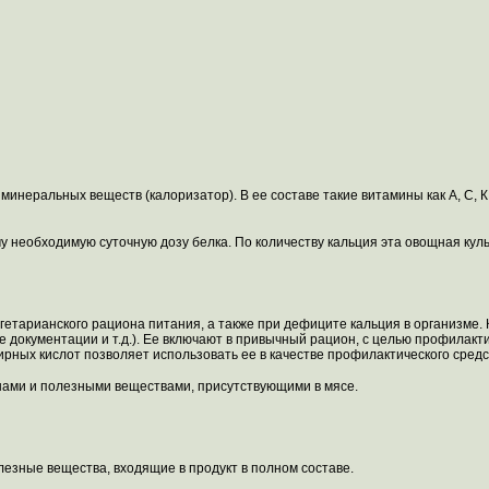
инеральных веществ (калоризатор). В ее составе такие витамины как А, C, К, 
у необходимую суточную дозу белка. По количеству кальция эта овощная кул
гетарианского рациона питания, а также при дефиците кальция в организме.
е документации и т.д.). Ее включают в привычный рацион, с целью профилакт
рных кислот позволяет использовать ее в качестве профилактического средс
инами и полезными веществами, присутствующими в мясе.
лезные вещества, входящие в продукт в полном составе.