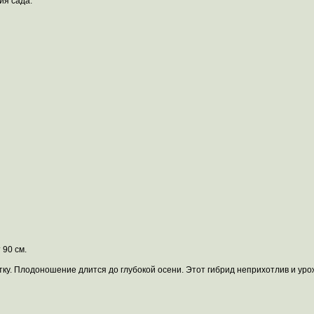
ия сада.
 90 см.
ку. Плодоношение длится до глубокой осени. Этот гибрид неприхотлив и уро