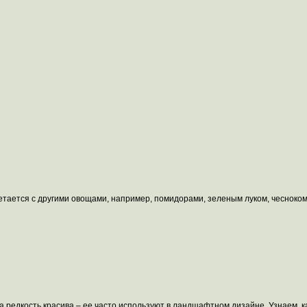
очетается с другими овощами, например, помидорами, зеленым луком, чесноком
 на редкость красива – ее часто используют в ландшафтном дизайне. Узнаем, 