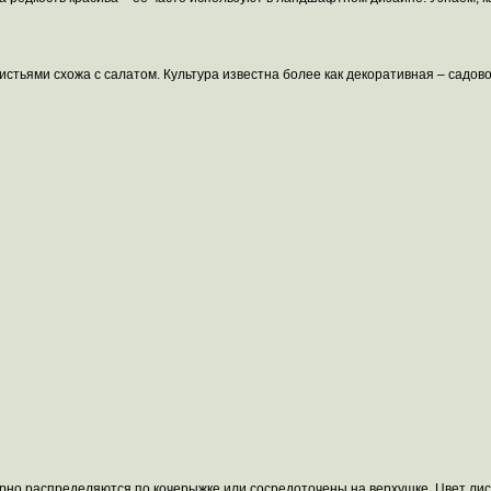
 листьями схожа с салатом. Культура известна более как декоративная – сад
ерно распределяются по кочерыжке или сосредоточены на верхушке. Цвет лис