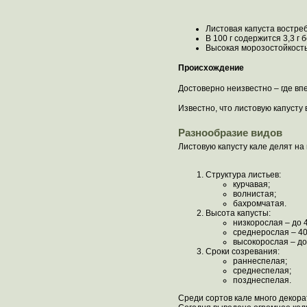
Листовая капуста востреб
В 100 г содержится 3,3 г б
Высокая морозостойкость
Происхождение
Достоверно неизвестно – где вп
Известно, что листовую капусту 
Разнообразие видов
Листовую капусту кале делят н
Структура листьев:
курчавая;
волнистая;
бахромчатая.
Высота капусты:
низкорослая – до 4
среднерослая – 40
высокорослая – до 
Сроки созревания:
раннеспелая;
среднеспелая;
позднеспелая.
Среди сортов кале много декор