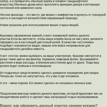
забор, а и превратить обычную корягу в элемент ландшафтного
искусства.Обычные дрова могут выполнять функцию декора в интерьере
гостинной или каминного зала.
Уютная фазенда – это место, где можно с комфортом отдохнуть от городской
суеты и насладится волшебством окружающей природы.
Новое решение для использования ваших старых вещей.
Красивое оформление камней станет изюминкой любого дачного
участка.Если вы мечтаете, чтобы ваша клумба была не как у всех, рискните
оформить ее в настоящий цветочный ручей. В качестве «источника»
подойдет опрокинутое ведро, кувшин или вовсе непривычная для
ландшафтного дизайна емкость.
А вот «поток» можно выбирать на ваше усмотрение. Красиво смотрятся в
ручье такие цветы как фиалка, барвинок, ковровый флокс. Высаживайте
растения в виде рассады, в близком расстоянии друг от друга. Тогда ваш
ручеек будет ровным и полноводным.
Из подручных средств можно сделать шикарное ограждение для грядок.
Теперь вы точно не запутаетесь, что у вас и где посажено.
А это – мини-парник. Его можно сделать из ненужных оконных рам.
Предлагаем вам еще немного дачного креатива, который вдохновит вас на
продуктивную работу и сделает ваш загородный отдых незабываемым.
Видео: как оформить дачный участок своими руками?