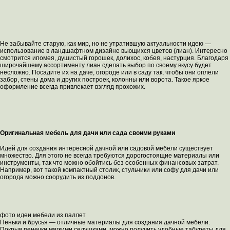
Не забывайте старую, как мир, но не утратившую актуальности идею —
использование в ландшафтном дизайне вьющихся цветов (лиан). Интересно
смотрится ипомея, душистый горошек, долихос, кобея, настурция. Благодаря
широчайшему ассортименту лиан сделать выбор по своему вкусу будет
несложно. Посадите их на даче, огороде или в саду так, чтобы они оплели
забор, стены дома и других построек, колонны или ворота. Такое яркое
оформление всегда привлекает взгляд прохожих.
Оригинальная мебель для дачи или сада своими руками
Идей для создания интересной дачной или садовой мебели существует
множество. Для этого не всегда требуются дорогостоящие материалы или
инструменты, так что можно обойтись без особенных финансовых затрат.
Например, вот такой компактный столик, стульчики или софу для дачи или
огорода можно соорудить из поддонов.
фото идеи мебели из паллет
Пеньки и брусья — отличные материалы для создания дачной мебели.
Покрыв пенечки мягкими седушками, можно получить удобные табуреты для