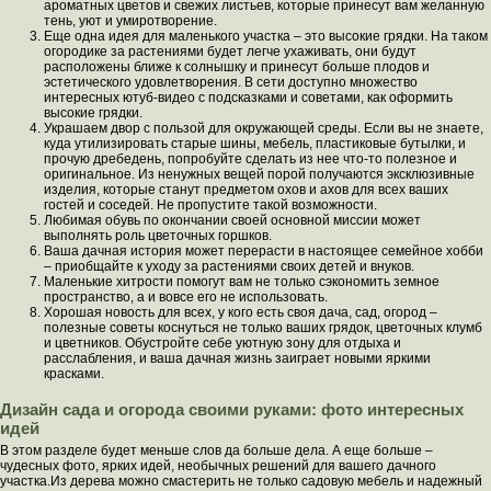
ароматных цветов и свежих листьев, которые принесут вам желанную
тень, уют и умиротворение.
Еще одна идея для маленького участка – это высокие грядки. На таком
огородике за растениями будет легче ухаживать, они будут
расположены ближе к солнышку и принесут больше плодов и
эстетического удовлетворения. В сети доступно множество
интересных ютуб-видео с подсказками и советами, как оформить
высокие грядки.
Украшаем двор с пользой для окружающей среды. Если вы не знаете,
куда утилизировать старые шины, мебель, пластиковые бутылки, и
прочую дребедень, попробуйте сделать из нее что-то полезное и
оригинальное. Из ненужных вещей порой получаются эксклюзивные
изделия, которые станут предметом охов и ахов для всех ваших
гостей и соседей. Не пропустите такой возможности.
Любимая обувь по окончании своей основной миссии может
выполнять роль цветочных горшков.
Ваша дачная история может перерасти в настоящее семейное хобби
– приобщайте к уходу за растениями своих детей и внуков.
Маленькие хитрости помогут вам не только сэкономить земное
пространство, а и вовсе его не использовать.
Хорошая новость для всех, у кого есть своя дача, сад, огород –
полезные советы коснуться не только ваших грядок, цветочных клумб
и цветников. Обустройте себе уютную зону для отдыха и
расслабления, и ваша дачная жизнь заиграет новыми яркими
красками.
Дизайн сада и огорода своими руками: фото интересных
идей
В этом разделе будет меньше слов да больше дела. А еще больше –
чудесных фото, ярких идей, необычных решений для вашего дачного
участка.Из дерева можно смастерить не только садовую мебель и надежный