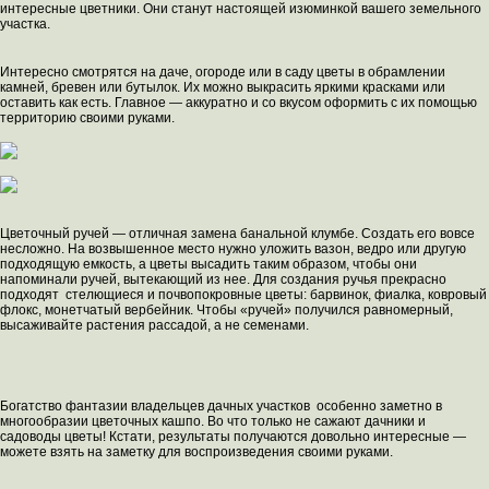
интересные цветники. Они станут настоящей изюминкой вашего земельного
участка.
Интересно смотрятся на даче, огороде или в саду цветы в обрамлении
камней, бревен или бутылок. Их можно выкрасить яркими красками или
оставить как есть. Главное — аккуратно и со вкусом оформить с их помощью
территорию своими руками.
Цветочный ручей — отличная замена банальной клумбе. Создать его вовсе
несложно. На возвышенное место нужно уложить вазон, ведро или другую
подходящую емкость, а цветы высадить таким образом, чтобы они
напоминали ручей, вытекающий из нее. Для создания ручья прекрасно
подходят стелющиеся и почвопокровные цветы: барвинок, фиалка, ковровый
флокс, монетчатый вербейник. Чтобы «ручей» получился равномерный,
высаживайте растения рассадой, а не семенами.
Богатство фантазии владельцев дачных участков особенно заметно в
многообразии цветочных кашпо. Во что только не сажают дачники и
садоводы цветы! Кстати, результаты получаются довольно интересные —
можете взять на заметку для воспроизведения своими руками.