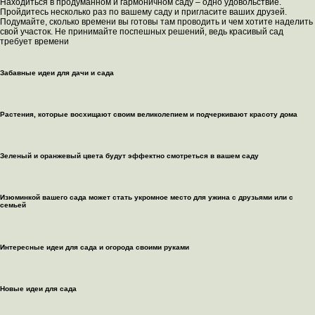
Находиться в продуманном и гармоничном саду – одно удовольствие.
Пройдитесь несколько раз по вашему саду и пригласите ваших друзей.
Подумайте, сколько времени вы готовы там проводить и чем хотите наделить
свой участок. Не принимайте поспешных решений, ведь красивый сад
требует времени
Забавные идеи для дачи и сада
Растения, которые восхищают своим великолепием и подчеркивают красоту дома
Зеленый и оранжевый цвета будут эффектно смотреться в вашем саду
Изюминкой вашего сада может стать укромное место для ужина с друзьями или с
семьей
Интересные идеи для сада и огорода своими руками
Новые идеи для сада