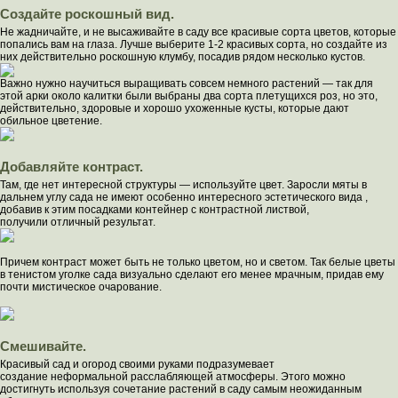
Создайте роскошный вид.
Не жадничайте, и не высаживайте в саду все красивые сорта цветов, которые
попались вам на глаза. Лучше выберите 1-2 красивых сорта, но создайте из
них действительно роскошную клумбу, посадив рядом несколько кустов.
Важно нужно научиться выращивать совсем немного растений — так для
этой арки около калитки были выбраны два сорта плетущихся роз, но это,
действительно, здоровые и хорошо ухоженные кусты, которые дают
обильное цветение.
Добавляйте контраст.
Там, где нет интересной структуры — используйте цвет. Заросли мяты в
дальнем углу сада не имеют особенно интересного эстетического вида ,
добавив к этим посадками контейнер с контрастной листвой,
получили отличный результат.
Причем контраст может быть не только цветом, но и светом. Так белые цветы
в тенистом уголке сада визуально сделают его менее мрачным, придав ему
почти мистическое очарование.
Смешивайте.
Красивый сад и огород своими руками подразумевает
создание неформальной расслабляющей атмосферы. Этого можно
достигнуть используя сочетание растений в саду самым неожиданным