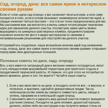
Сад, огород, дача: все самое яркое и интересное
своими руками
Если от слов «дача сад огород» у вас начинают чесаться руки, а ноги сами
пускаются в пляс, если в голове возникает неимоверное количество идей, а
сердце начинает биться быстрее – эта статья точно предназначена для вас.
Мы расскажем вам, как воплотить в жизнь самые потрясающие творческие
идеи для украшения дачного участка, посоветуем, какие цветы можно
выращивать на шикарных рукотворных клумбах, продемонстрируем
огромное количество фото и видео материалов со свежими и
нетривиальными решениями для обустройства дачного участка.
Устраивайтесь поудобнее, наша волшебная копилка идей под названием
«сад, огород, дача: все самое яркое и интересное своими руками» открывает
перед вами свои драгоценные познания.
Полезные советы по даче, саду, огороду
Все, у кого имеется загородный дом и желание немного потрудиться, могут
стать обладателями красивейшей территории для приятного отдыха и
продуктивной творческой работы. И главное, что для этого не потребуется
много времени, денег и сил. Не верите? Читайте наши советы.
Если у вас мало места на даче, а посадить хочется все ­– и вкусное, и
полезное, и красивое, сделайте декоративные грядки. Так на
небольшом уголке земли вы сможете совместить цветы, овощи и
зелень, оформив их в небольшой садик-огород.
Сэкономить место и украсить ваш дачный участок помогут вьющиеся
растения (лианы). Посадите на даче ипомею, душистый горошек,
долихос, кобею либо же настурцию и вы получите живые стены из