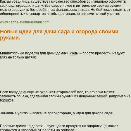
Как вы убедились, существует множество способов оригинально оформить
свой сад, огород или дачу. Все самое яркое и интересное своими руками
можно соорудить без особенных финансовых затрат. Не бойтесь отходить от
общепринятых стандартов, чтобы оригинально оформить свой участок.
www.dacha-svoimi-rukami.com
Новые идеи для дачи сада и огорода своими
руками.
Миниатюрные поделки для дачи: домики, сады – просто прелесть. Радуют
глаз не только детям:
Если вашу дачу еще не охраняет сторожевой пес, то его пока может
заменить собака, сделанная своими руками из ненужных вещей, например из
горшков:
Забавные улитки – вовсе не враги огорода, а идея для декора сада:
Простые домик на дереве – пусть дети прячутся на здоровье (а может
спрячутся и взрослые от работы на огороде):