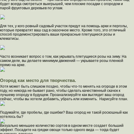
будет всегда смотреться выигрышей, чем плоские посадки с огородом и
парой фруктовых деревьев по углам.
Для тех, у кого ровный садовый участок придут на помощь арки и перголы,
которые превратят ваш сад в сказочное место. Кроме того, это отличный
способ продемонстрировать ваши прекрасные плетущиеся розы и
клематисы.
Часто возникает вопрос о том, как укрывать плетущиеся розы на зиму. На
самом деле, вы делаете минимум движений — укрываете розы пленкой
прямо на арке.
Огород как место для творчества.
Хотя может быть слишком поздно, чтобы что-то менять на огороде в этом
году, но никогда не бывает рано, чтобы сделать качественный скачок к
лучшему огороду в будущем. Проанализируйте как выглядит ваш огород
сейчас, чтобы вы хотели добавить, убрать или изменить. Нарисуйте план.
Подумайте, где пробелы, где ошибки? Ваш огород не такой роскошный как
хотелось бы?
Визуально меньшее количество сортов в одном месте создает больший
эффект. Посадите на грядки овощи только одного вида — тогда будет