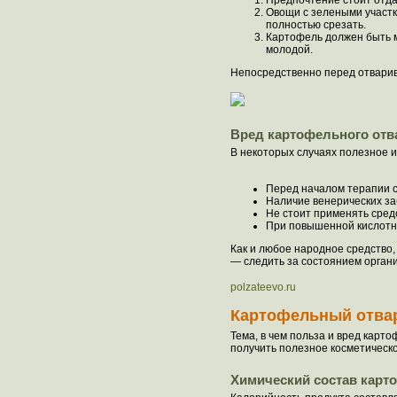
Предпочтение стоит отда
Овощи с зелеными участк
полностью срезать.
Картофель должен быть м
молодой.
Непосредственно перед отварива
Вред картофельного отв
В некоторых случаях полезное и
Перед началом терапии с
Наличие венерических з
Не стоит применять сред
При повышенной кислотно
Как и любое народное средство,
— следить за состоянием орган
polzateevo.ru
Картофельный отвар
Тема, в чем польза и вред карт
получить полезное косметическо
Химический состав карт