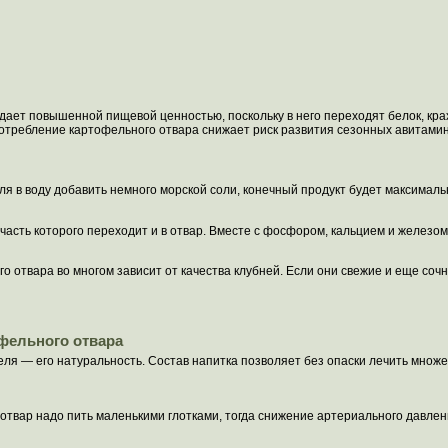
дает повышенной пищевой ценностью, поскольку в него переходят белок, кр
Употребление картофельного отвара снижает риск развития сезонных авитамин
ля в воду добавить немного морской соли, конечный продукт будет максималь
 часть которого переходит и в отвар. Вместе с фосфором, кальцием и железо
о отвара во многом зависит от качества клубней. Если они свежие и еще сочн
офельного отвара
ля — его натуральность. Состав напитка позволяет без опаски лечить множе
отвар надо пить маленькими глотками, тогда снижение артериального давлени