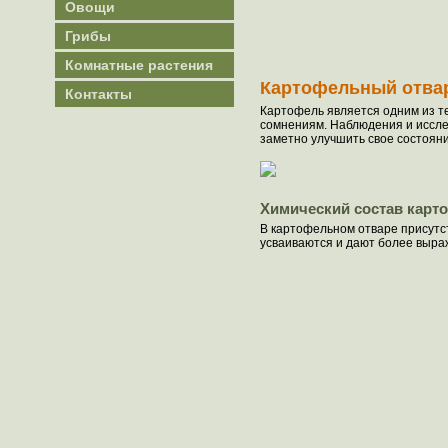
Овощи
Грибы
Комнатные растения
Картофельный отвар
Контакты
Картофель является одним из те
сомнениям. Наблюдения и иссле
заметно улучшить свое состояни
Химический состав карт
В картофельном отваре присутст
усваиваются и дают более выр