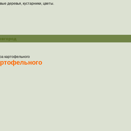
вые деревья, кустарники, цветы.
тениях
овгород
ра картофельного
артофельного