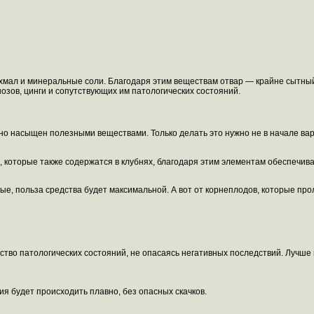
ахмал и минеральные соли. Благодаря этим веществам отвар — крайне сытный
озов, цинги и сопутствующих им патологических состояний.
но насыщен полезными веществами. Только делать это нужно не в начале варк
м, которые также содержатся в клубнях, благодаря этим элементам обеспечи
ые, польза средства будет максимальной. А вот от корнеплодов, которые прол
ство патологических состояний, не опасаясь негативных последствий. Лучше 
я будет происходить плавно, без опасных скачков.