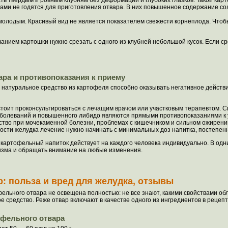
ть твердым и ровным клубням без деформации и глубоких глазков. Такой карт
ами не годятся для приготовления отвара. В них повышенное содержание сол
олодым. Красивый вид не является показателем свежести корнеплода. Чтобы 
нием картошки нужно срезать с одного из клубней небольшой кусок. Если сре
ара и противопоказания к приему
 натуральное средство из картофеля способно оказывать негативное действие
тоит проконсультироваться с лечащим врачом или участковым терапевтом. Спе
аболеваний и повышенного либидо являются прямыми противопоказаниями к 
ство при мочекаменной болезни, проблемах с кишечником и сильном ожирени
сти желудка лечение нужно начинать с минимальных доз напитка, постепенн
 картофельный напиток действует на каждого человека индивидуально. В одн
изма и обращать внимание на любые изменения.
: польза и вред для желудка, отзывы
офельного отвара не освещена полностью: не все знают, какими свойствами об
е средство. Реже отвар включают в качестве одного из ингредиентов в рецепт
офельного отвара