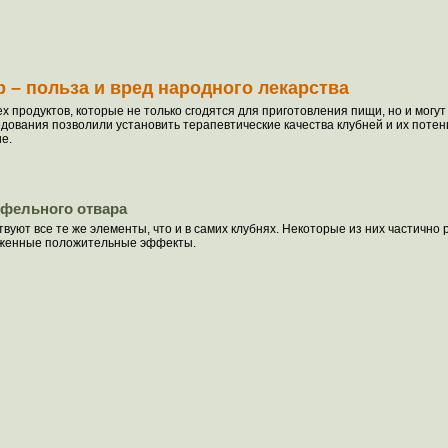
 – польза и вред народного лекарства
х продуктов, которые не только сгодятся для приготовления пищи, но и могу
дования позволили установить терапевтические качества клубней и их поте
е.
офельного отвара
вуют все те же элементы, что и в самих клубнях. Некоторые из них частично
аженные положительные эффекты.