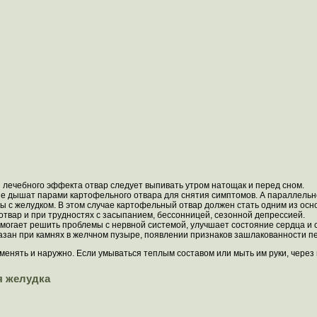
я лечебного эффекта отвар следует выпивать утром натощак и перед сном.
ие дышат парами картофельного отвара для снятия симптомов. А параллель
ы с желудком. В этом случае картофельный отвар должен стать одним из осно
твар и при трудностях с засыпанием, бессонницей, сезонной депрессией.
могает решить проблемы с нервной системой, улучшает состояние сердца и 
зан при камнях в желчном пузыре, появлении признаков зашлакованности п
енять и наружно. Если умываться теплым составом или мыть им руки, через 
я желудка