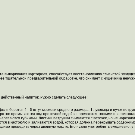
те вываривания картофеля, способствует восстановлению слизистой желудка
ее тщательной предварительной обработке, что снимает с кишечника ненужн
 действенный напиток, нужно сделать следующее:
феля берется 4—5 штук моркови среднего размера, 1 луковица и пучок петру
ратно промываются под проточной водой и нарезаются тонкими пластинками 
 нарезаются кубиками. Листики петрушки снимаются с веточек, но не нарезают
ся в кастрюлю и заливаются водой, которая должна перекрывать содержимое
димо процедить через двойную марлю. Его нужно употреблять ежедневно, утр