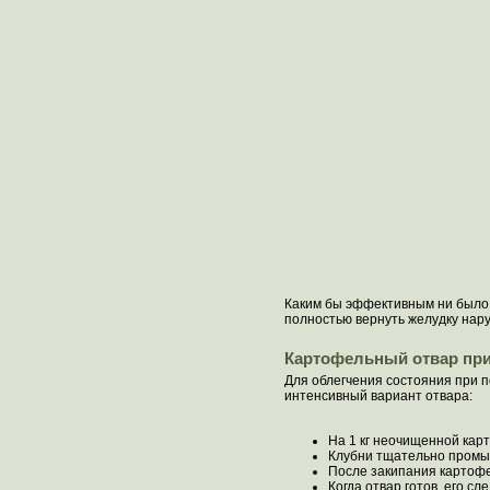
Каким бы эффективным ни было 
полностью вернуть желудку нар
Картофельный отвар при
Для облегчения состояния при 
интенсивный вариант отвара:
На 1 кг неочищенной карт
Клубни тщательно промыв
После закипания картофе
Когда отвар готов, его с