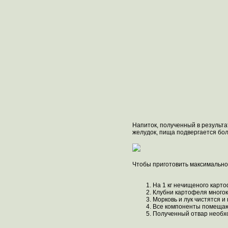
Напиток, полученный в результа
желудок, пища подвергается бол
Чтобы приготовить максимально
На 1 кг нечищеного карто
Клубни картофеля многок
Морковь и лук чистятся и
Все компоненты помещают
Полученный отвар необхо