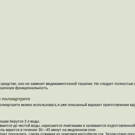
средство, оно не заменит медикаментозной терапии. Не следует полностью п
ушенную функциональность.
 полиартрите
полиартрите можно использовать и уже описанный вариант приготовления кар
ошки берутся 3 л воды.
аются до чистой воды, нарезаются ломтиками и заливаются подготовленной
ль варится в течение 30—45 минут на медленном огне.
ледует процедить, слегка отжимая из ломтиков картофеля сок. Затем отвар пр