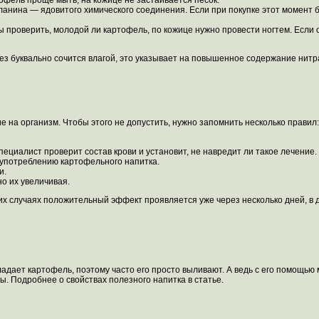
офель проще мыть, на кожице не застаивается песок.
анина — ядовитого химического соединения. Если при покупке этот момент б
проверить, молодой ли картофель, по кожице нужно провести ногтем. Если о
з буквально сочится влагой, это указывает на повышенное содержание нитра
 на организм. Чтобы этого не допустить, нужно запомнить несколько правил:
циалист проверит состав крови и установит, не навредит ли такое лечение.
употреблению картофельного напитка.
и.
о их увеличивая.
их случаях положительный эффект проявляется уже через несколько дней, в 
ладает картофель, поэтому часто его просто выливают. А ведь с его помощью
ы. Подробнее о свойствах полезного напитка в статье.