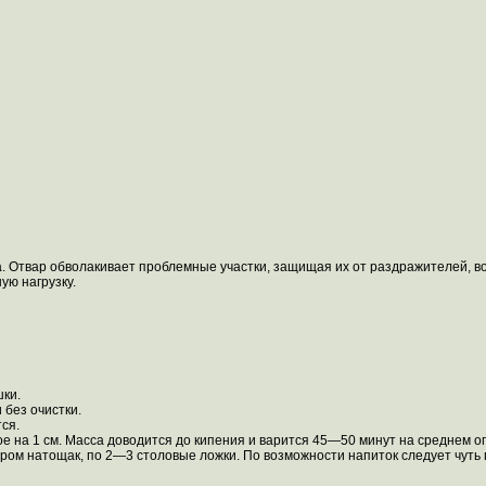
. Отвар обволакивает проблемные участки, защищая их от раздражителей, во
ую нагрузку.
шки.
без очистки.
ся.
 на 1 см. Масса доводится до кипения и варится 45—50 минут на среднем ог
ом натощак, по 2—3 столовые ложки. По возможности напиток следует чуть п