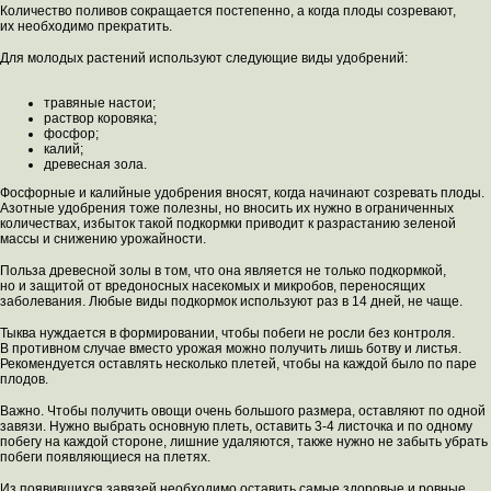
Количество поливов сокращается постепенно, а когда плоды созревают,
их необходимо прекратить.
Для молодых растений используют следующие виды удобрений:
травяные настои;
раствор коровяка;
фосфор;
калий;
древесная зола.
Фосфорные и калийные удобрения вносят, когда начинают созревать плоды.
Азотные удобрения тоже полезны, но вносить их нужно в ограниченных
количествах, избыток такой подкормки приводит к разрастанию зеленой
массы и снижению урожайности.
Польза древесной золы в том, что она является не только подкормкой,
но и защитой от вредоносных насекомых и микробов, переносящих
заболевания. Любые виды подкормок используют раз в 14 дней, не чаще.
Тыква нуждается в формировании, чтобы побеги не росли без контроля.
В противном случае вместо урожая можно получить лишь ботву и листья.
Рекомендуется оставлять несколько плетей, чтобы на каждой было по паре
плодов.
Важно. Чтобы получить овощи очень большого размера, оставляют по одной
завязи. Нужно выбрать основную плеть, оставить 3-4 листочка и по одному
побегу на каждой стороне, лишние удаляются, также нужно не забыть убрать
побеги появляющиеся на плетях.
Из появившихся завязей необходимо оставить самые здоровые и ровные.