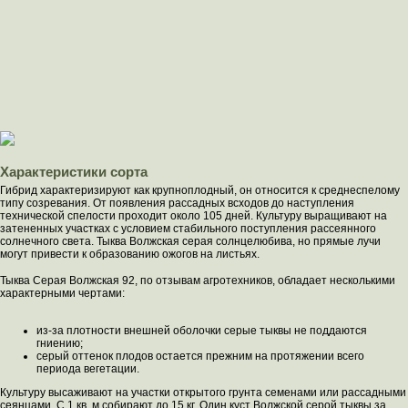
Характеристики сорта
Гибрид характеризируют как крупноплодный, он относится к среднеспелому
типу созревания. От появления рассадных всходов до наступления
технической спелости проходит около 105 дней. Культуру выращивают на
затененных участках с условием стабильного поступления рассеянного
солнечного света. Тыква Волжская серая солнцелюбива, но прямые лучи
могут привести к образованию ожогов на листьях.
Тыква Серая Волжская 92, по отзывам агротехников, обладает несколькими
характерными чертами:
из-за плотности внешней оболочки серые тыквы не поддаются
гниению;
серый оттенок плодов остается прежним на протяжении всего
периода вегетации.
Культуру высаживают на участки открытого грунта семенами или рассадными
сеянцами. С 1 кв. м собирают до 15 кг. Один куст Волжской серой тыквы за