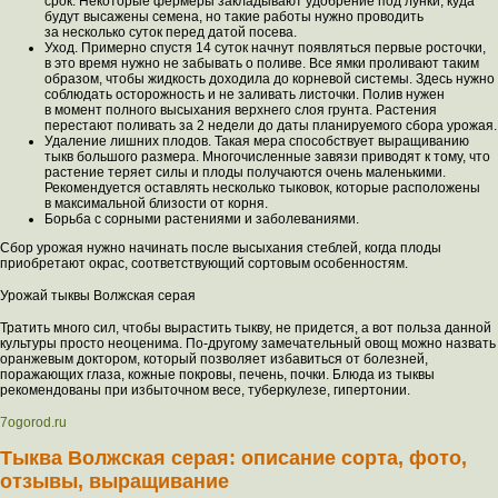
срок. Некоторые фермеры закладывают удобрение под лунки, куда
будут высажены семена, но такие работы нужно проводить
за несколько суток перед датой посева.
Уход. Примерно спустя 14 суток начнут появляться первые росточки,
в это время нужно не забывать о поливе. Все ямки проливают таким
образом, чтобы жидкость доходила до корневой системы. Здесь нужно
соблюдать осторожность и не заливать листочки. Полив нужен
в момент полного высыхания верхнего слоя грунта. Растения
перестают поливать за 2 недели до даты планируемого сбора урожая.
Удаление лишних плодов. Такая мера способствует выращиванию
тыкв большого размера. Многочисленные завязи приводят к тому, что
растение теряет силы и плоды получаются очень маленькими.
Рекомендуется оставлять несколько тыковок, которые расположены
в максимальной близости от корня.
Борьба с сорными растениями и заболеваниями.
Сбор урожая нужно начинать после высыхания стеблей, когда плоды
приобретают окрас, соответствующий сортовым особенностям.
Урожай тыквы Волжская серая
Тратить много сил, чтобы вырастить тыкву, не придется, а вот польза данной
культуры просто неоценима. По-другому замечательный овощ можно назвать
оранжевым доктором, который позволяет избавиться от болезней,
поражающих глаза, кожные покровы, печень, почки. Блюда из тыквы
рекомендованы при избыточном весе, туберкулезе, гипертонии.
7ogorod.ru
Тыква Волжская серая: описание сорта, фото,
отзывы, выращивание