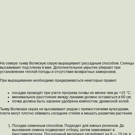
На севере тыкву Волжскую серую выращивают рассадным способом. Сеянцы
высаживают под пленку в мае. Дополнительное укрытие убирают при
установлении теплой погоды и отсутствии возвратных заморозков.
При выращивании необходимо придерживаться некоторых правил:
посадки проводят при учете прогрева почвы не менее чем до +15 °C;
минимальное расстояние между лунками должно оставаться в 60 см;
почва должна быть заранее удобрена компостом, древесной золой.
Тыкву Волжская серая не высаживают рядом с прямостоячими культурами,
плети могут плотно обвивать соседние стебли и мешать развитию растения.
Посадка семенным способом. Подходит для южных регионов. До
высевания семена подвергают отбору, затем замачивают в
биостимуляторах. Посадочный материал заглубляют на 8 — 10 см. в