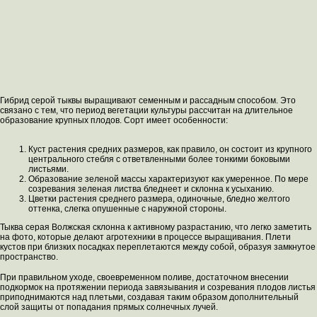
Гибрид серой тыквы выращивают семенным и рассадным способом. Это
связано с тем, что период вегетации культуры рассчитан на длительное
образование крупных плодов. Сорт имеет особенности:
Куст растения средних размеров, как правило, он состоит из крупного
центрального стебля с ответвленными более тонкими боковыми
листьями.
Образование зеленой массы характеризуют как умеренное. По мере
созревания зеленая листва бледнеет и склонна к усыханию.
Цветки растения среднего размера, одиночные, бледно желтого
оттенка, слегка опушенные с наружной стороны.
Тыква серая Волжская склонна к активному разрастанию, что легко заметить
на фото, которые делают агротехники в процессе выращивания. Плети
кустов при близких посадках переплетаются между собой, образуя замкнутое
пространство.
При правильном уходе, своевременном поливе, достаточном внесении
подкормок на протяжении периода завязывания и созревания плодов листья
приподнимаются над плетьми, создавая таким образом дополнительный
слой защиты от попадания прямых солнечных лучей.