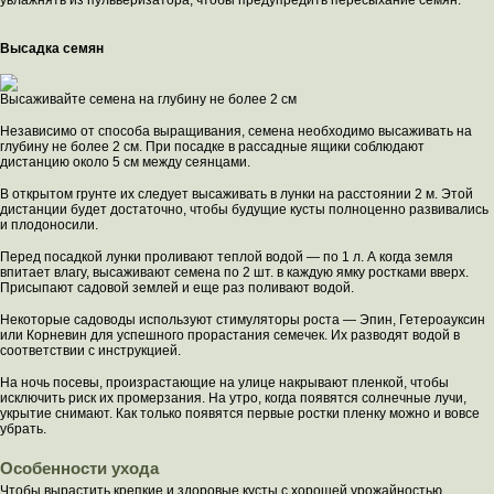
Высадка семян
Высаживайте семена на глубину не более 2 см
Независимо от способа выращивания, семена необходимо высаживать на
глубину не более 2 см. При посадке в рассадные ящики соблюдают
дистанцию около 5 см между сеянцами.
В открытом грунте их следует высаживать в лунки на расстоянии 2 м. Этой
дистанции будет достаточно, чтобы будущие кусты полноценно развивались
и плодоносили.
Перед посадкой лунки проливают теплой водой — по 1 л. А когда земля
впитает влагу, высаживают семена по 2 шт. в каждую ямку ростками вверх.
Присыпают садовой землей и еще раз поливают водой.
Некоторые садоводы используют стимуляторы роста — Эпин, Гетероауксин
или Корневин для успешного прорастания семечек. Их разводят водой в
соответствии с инструкцией.
На ночь посевы, произрастающие на улице накрывают пленкой, чтобы
исключить риск их промерзания. На утро, когда появятся солнечные лучи,
укрытие снимают. Как только появятся первые ростки пленку можно и вовсе
убрать.
Особенности ухода
Чтобы вырастить крепкие и здоровые кусты с хорошей урожайностью,