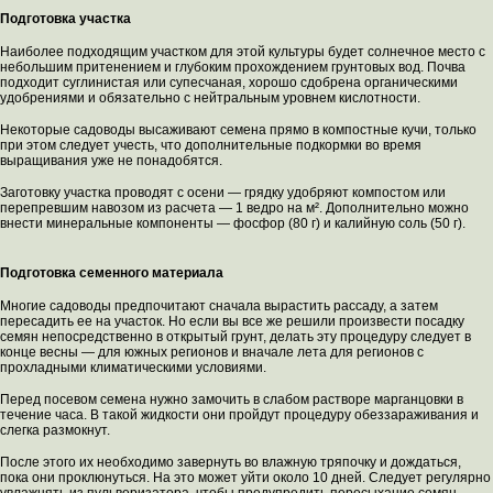
Подготовка участка
Наиболее подходящим участком для этой культуры будет солнечное место с
небольшим притенением и глубоким прохождением грунтовых вод. Почва
подходит суглинистая или супесчаная, хорошо сдобрена органическими
удобрениями и обязательно с нейтральным уровнем кислотности.
Некоторые садоводы высаживают семена прямо в компостные кучи, только
при этом следует учесть, что дополнительные подкормки во время
выращивания уже не понадобятся.
Заготовку участка проводят с осени — грядку удобряют компостом или
перепревшим навозом из расчета — 1 ведро на м². Дополнительно можно
внести минеральные компоненты — фосфор (80 г) и калийную соль (50 г).
Подготовка семенного материала
Многие садоводы предпочитают сначала вырастить рассаду, а затем
пересадить ее на участок. Но если вы все же решили произвести посадку
семян непосредственно в открытый грунт, делать эту процедуру следует в
конце весны — для южных регионов и вначале лета для регионов с
прохладными климатическими условиями.
Перед посевом семена нужно замочить в слабом растворе марганцовки в
течение часа. В такой жидкости они пройдут процедуру обеззараживания и
слегка размокнут.
После этого их необходимо завернуть во влажную тряпочку и дождаться,
пока они проклюнуться. На это может уйти около 10 дней. Следует регулярно
увлажнять из пульверизатора, чтобы предупредить пересыхание семян.