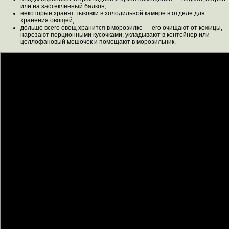
или на застекленный балкон;
некоторые хранят тыковки в холодильной камере в отделе для
хранения овощей;
дольше всего овощ хранится в морозилке — его очищают от кожицы,
нарезают порционными кусочками, укладывают в контейнер или
целлофановый мешочек и помещают в морозильник.