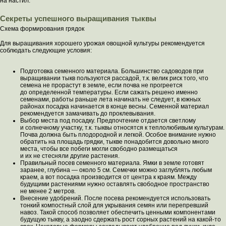
на настил.
Секреты успешного выращивания тыквы
Схема формирования грядок
Для выращивания хорошего урожая овощной культуры рекомендуется
соблюдать следующие условия:
Подготовка семенного материала. Большинство садоводов при
выращивании тыкв пользуются рассадой, т.к. велик риск того, что
семена не прорастут в земле, если почва не прогреется
до определенной температуры. Если сажать решено именно
семенами, работы раньше лета начинать не следует, в южных
районах посадка начинается в конце весны. Семенной материал
рекомендуется замачивать до проклевывания.
Выбор места под посадку. Предпочтение отдается светлому
и солнечному участку, т.к. тыквы относятся к теплолюбивым культурам.
Почва должна быть плодородной и легкой. Особое внимание нужно
обратить на площадь грядки, тыкве понадобится довольно много
места, чтобы все побеги могли свободно размещаться
и их не стесняли другие растения.
Правильный посев семенного материала. Ямки в земле готовят
заранее, глубина — около 5 см. Семечки можно заглублять любым
краем, а вот посадка производится от центра к краям. Между
будущими растениями нужно оставлять свободное пространство
не менее 2 метров.
Внесение удобрений. После посева рекомендуется использовать
тонкий компостный слой для укрывания семян или перепревший
навоз. Такой способ позволяет обеспечить ценными компонентами
будущую тыкву, а заодно сдержать рост сорных растений на какой-то