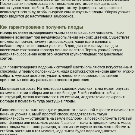
После завязи плодов оставляют несколько листиков и прищипывают
оставшуюся часть побега. Благодаря такому формированию растение
использует всю силу, чтобы вызрели самые крупные плоды. Уборка урожая
производится до наступления заморозков.
Как гарантированно получить плоды
Иногда во время выращивания тыквы завязи начинают загнивать. Такое
явление возникает при неудачном опылении женских цветков. Существует
множество причин, почему так происходит, чаще всего виноваты
неблагополучные погодные условия. В дождливые и пасмурные дни
насекомые совершают гораздо меньше полетов. Терять урожай всегда
неприятно, особенно если это касается крупноплодных позднеспелых
сортов.
Для предотвращения подобных ситуаций цветки опыляются искусственным
способом. В первую половину дня, когда распускаются женские цветки, нужно
собрать мужские цветочки, удалить лепестки и несколько пыльников
приложить к пестику раскрытого женского растения.
Маленькая хитрость. На некоторых садовых участках тыква может опутать
своими плетями заборы или стенки беседки. Чтобы избежать обвала
конструкций, можно воспользоваться сетками, их достаточно прикрепить
к ограде и поместить туда растущие плоды.
Гигантские сорта тыкв нередко страдают от почвенной сырости и начинается
гниение урожая. Самый простой способ предотвратить такую
неприятность — установить на земле подпорки, а поверх положить толстый
лист фанеры или несколько досок. Главное — начать предпринимать меры,
пока плоды маленького размера, в противном случае очень легко обломить
стебель растения в тот момент, кода тыква будет перекладываться