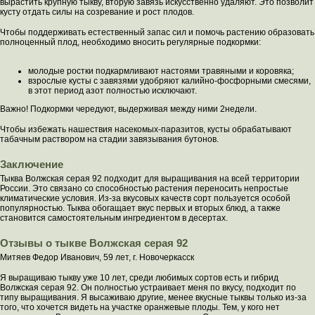
вырастить крупную тыкву, вторую завязь искусственно удаляют. Это позволит
кусту отдать силы на созревание и рост плодов.
Чтобы поддерживать естественный запас сил и помочь растению образовать
полноценный плод, необходимо вносить регулярные подкормки:
молодые ростки подкармливают настоями травяными и коровяка;
взрослые кусты с завязями удобряют калийно-фосфорными смесями,
в этот период азот полностью исключают.
Важно! Подкормки чередуют, выдерживая между ними 2недели.
Чтобы избежать нашествия насекомых-паразитов, кусты обрабатывают
табачным раствором на стадии завязывания бутонов.
Заключение
Тыква Волжская серая 92 подходит для выращивания на всей территории
России. Это связано со способностью растения переносить непростые
климатические условия. Из-за вкусовых качеств сорт пользуется особой
популярностью. Тыква обогащает вкус первых и вторых блюд, а также
становится самостоятельным ингредиентом в десертах.
Отзывы о тыкве Волжская серая 92
Митяев Федор Иванович, 59 лет, г. Новочеркасск
Я выращиваю тыкву уже 10 лет, среди любимых сортов есть и гибрид
Волжская серая 92. Он полностью устраивает меня по вкусу, подходит по
типу выращивания. Я высаживаю другие, менее вкусные тыквы только из-за
того, что хочется видеть на участке оранжевые плоды. Тем, у кого нет