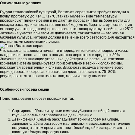
Оптимальные условия
Будучи теплолюбивой культурой, Волжская серая тыква требует посадки в
почву, прогретую до +14…+17°C, так как более низкие температуры
провоцируют гниение семян и не дают им прорасти. При выборе места для
посадки рассады или посева семян необходимо выбирать самую солнечную
сторону участка, ведь комфортнее всего этот овощ чувствует себя при +25°C.
Затенение участка при этом не допускается, так как тыква — это южная
бахчевая культура, которая должна в течение всего светового дня находиться
под прямыми солнечными лучами.
Что касается влажности почвы, то в период интенсивного прироста массы
плодов и листового аппарата она должна держаться в пределах 80%.
Значения, превышающие указанные, действуют на растения негативно —
корневая система формируется горизонтально в верхних слоях почвы,
поражается вредителями и слизью. Влажность воздуха в течение всего
периода роста и созревания растения должна составлять 75–80%,
регулировать этот показатель можно, меняя частоту поливов.
Особенности посева семян
Подготовка семян к посеву проводится так:
Сортировка. Лёгкие и пустые семечки убирают из общей массы, а
крупные полные отправляют на дезинфекцию.
Дезинфекция. Семена раскладывают тонким слоем на блюде,
заливают слабым раствором марганцовки и выдерживают в течение
получаса, а затем промывают под тёплой водой и заворачивают во
влажную тёплую марлевую ткань.