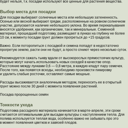
будет нельзя, т.к. посадки используют все ценные для растения вещества.
Выбор места для посадки
Для посадки выбирают солнечные места или небольшую затененность.
Осенью или весной выбирают грядки, расположенные на ровном солнечном
участке, допускается наличие небольшого уклона. Во время перекапывания
вносятся удобрения, как органические, так и минеральные. Семенной
материал, прошедший подготовку, размещают в лунках на глубину не более
10 см, к моменту посадки грунт должен прогреться до +15 градусов.
Важно. Если поторопиться с посадкой и семена попадут в недостаточно
прогретую землю, расти они не будут, а просто сгниют через несколько суток.
Рекомендуется сажать тыкву вдали от высокорослых прямостоячих культур,
которые могут начать использовать новых соседей в качестве опор.
Расстояние между лунками 0,6 — 0,8 метра, в каждую кладут пару семечек.
После того, как появятся всходы, необходимо произвести пикировку
и удалить слабые росточки, оставляют самые мощные.
Рассады высаживается аналогичным методом, переносить ее в открытый
грунт можно после 30 дней с момента появления растений.
Посадка пророщенных семян
Тонкости ухода
Подготовка рассадного материала начинается в марте-апреле, эти сроки
считаются оптимальными для высадки культуры с наступлением тепла. Для
полива используется теплая вода, особенно важно не забывать про это
в момент появления цветков и завязей плодов.