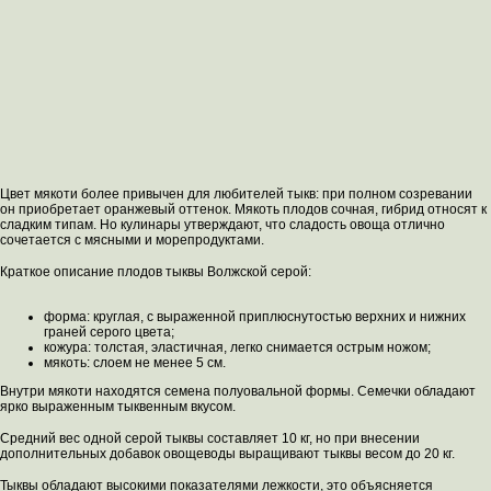
Цвет мякоти более привычен для любителей тыкв: при полном созревании
он приобретает оранжевый оттенок. Мякоть плодов сочная, гибрид относят к
сладким типам. Но кулинары утверждают, что сладость овоща отлично
сочетается с мясными и морепродуктами.
Краткое описание плодов тыквы Волжской серой:
форма: круглая, с выраженной приплюснутостью верхних и нижних
граней серого цвета;
кожура: толстая, эластичная, легко снимается острым ножом;
мякоть: слоем не менее 5 см.
Внутри мякоти находятся семена полуовальной формы. Семечки обладают
ярко выраженным тыквенным вкусом.
Средний вес одной серой тыквы составляет 10 кг, но при внесении
дополнительных добавок овощеводы выращивают тыквы весом до 20 кг.
Тыквы обладают высокими показателями лежкости, это объясняется