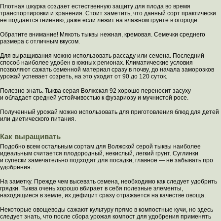
Плотная шкурка создает естественную защиту для плода во время
транспортировки и хранения. Стоит заметить, что данный сорт практически
не поддается гниению, даже если лежит на влажном грунте в огороде.
Обратите внимание! Мякоть тыквы нежная, кремовая. Семечки среднего
размера с отличным вкусом.
Для выращивания можно использовать рассаду или семена. Последний
способ наиболее удобен в южных регионах. Климатические условия
позволяют сажать семенной материал сразу в почву, до начала заморозков
урожай успевает созреть, на это уходит от 90 до 120 суток.
Полезно знать. Тыква серая Волжская 92 хорошо переносит засуху
и обладает средней устойчивостью к фузариозу и мучнистой росе.
Полученный урожай можно использовать для приготовления блюд для детей
или диетического питания.
Как выращивать
Подобно всем остальным сортам для Волжской серой тыквы наиболее
идеальным считается плодородный, некислый, легкий грунт. Суглинки
и супески замечательно подходят для посадки, главное — не забывать про
удобрения.
На заметку. Прежде чем высевать семена, необходимо как следует удобрить
грядки. Тыква очень хорошо вбирает в себя полезные элементы,
находящиеся в земле, их дефицит сразу отражается на качестве овоща.
Некоторые овощеводы сажают культуру прямо в компостные кучи, но здесь
следует знать, что после сбора урожая компост для удобрения применять