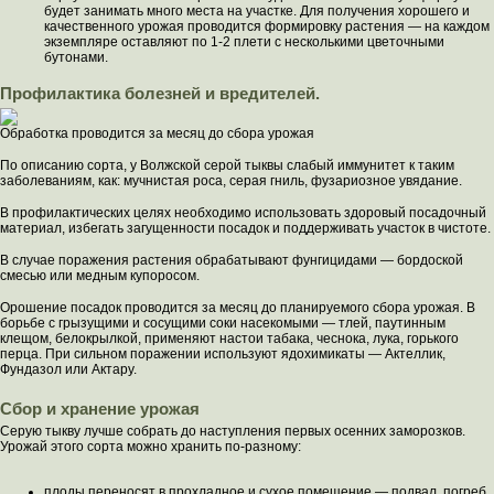
будет занимать много места на участке. Для получения хорошего и
качественного урожая проводится формировку растения — на каждом
экземпляре оставляют по 1-2 плети с несколькими цветочными
бутонами.
Профилактика болезней и вредителей.
Обработка проводится за месяц до сбора урожая
По описанию сорта, у Волжской серой тыквы слабый иммунитет к таким
заболеваниям, как: мучнистая роса, серая гниль, фузариозное увядание.
В профилактических целях необходимо использовать здоровый посадочный
материал, избегать загущенности посадок и поддерживать участок в чистоте.
В случае поражения растения обрабатывают фунгицидами — бордоской
смесью или медным купоросом.
Орошение посадок проводится за месяц до планируемого сбора урожая. В
борьбе с грызущими и сосущими соки насекомыми — тлей, паутинным
клещом, белокрылкой, применяют настои табака, чеснока, лука, горького
перца. При сильном поражении используют ядохимикаты — Актеллик,
Фундазол или Актару.
Сбор и хранение урожая
Серую тыкву лучше собрать до наступления первых осенних заморозков.
Урожай этого сорта можно хранить по-разному:
плоды переносят в прохладное и сухое помещение — подвал, погреб