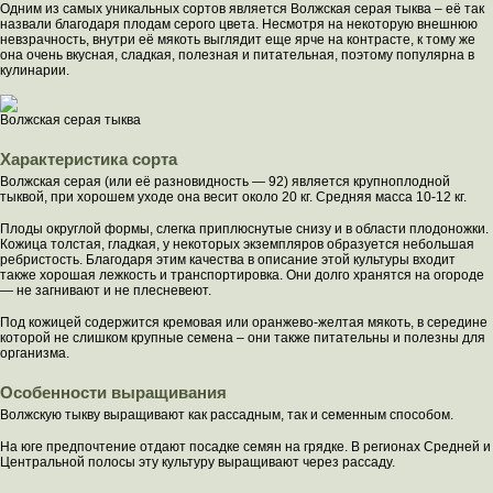
Одним из самых уникальных сортов является Волжская серая тыква – её так
назвали благодаря плодам серого цвета. Несмотря на некоторую внешнюю
невзрачность, внутри её мякоть выглядит еще ярче на контрасте, к тому же
она очень вкусная, сладкая, полезная и питательная, поэтому популярна в
кулинарии.
Волжская серая тыква
Характеристика сорта
Волжская серая (или её разновидность — 92) является крупноплодной
тыквой, при хорошем уходе она весит около 20 кг. Средняя масса 10-12 кг.
Плоды округлой формы, слегка приплюснутые снизу и в области плодоножки.
Кожица толстая, гладкая, у некоторых экземпляров образуется небольшая
ребристость. Благодаря этим качества в описание этой культуры входит
также хорошая лежкость и транспортировка. Они долго хранятся на огороде
— не загнивают и не плесневеют.
Под кожицей содержится кремовая или оранжево-желтая мякоть, в середине
которой не слишком крупные семена – они также питательны и полезны для
организма.
Особенности выращивания
Волжскую тыкву выращивают как рассадным, так и семенным способом.
На юге предпочтение отдают посадке семян на грядке. В регионах Средней и
Центральной полосы эту культуру выращивают через рассаду.