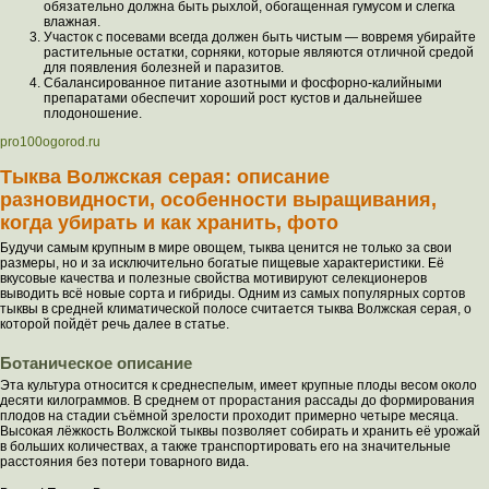
обязательно должна быть рыхлой, обогащенная гумусом и слегка
влажная.
Участок с посевами всегда должен быть чистым — вовремя убирайте
растительные остатки, сорняки, которые являются отличной средой
для появления болезней и паразитов.
Сбалансированное питание азотными и фосфорно-калийными
препаратами обеспечит хороший рост кустов и дальнейшее
плодоношение.
pro100ogorod.ru
Тыква Волжская серая: описание
разновидности, особенности выращивания,
когда убирать и как хранить, фото
Будучи самым крупным в мире овощем, тыква ценится не только за свои
размеры, но и за исключительно богатые пищевые характеристики. Её
вкусовые качества и полезные свойства мотивируют селекционеров
выводить всё новые сорта и гибриды. Одним из самых популярных сортов
тыквы в средней климатической полосе считается тыква Волжская серая, о
которой пойдёт речь далее в статье.
Ботаническое описание
Эта культура относится к среднеспелым, имеет крупные плоды весом около
десяти килограммов. В среднем от прорастания рассады до формирования
плодов на стадии съёмной зрелости проходит примерно четыре месяца.
Высокая лёжкость Волжской тыквы позволяет собирать и хранить её урожай
в больших количествах, а также транспортировать его на значительные
расстояния без потери товарного вида.