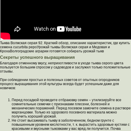
Тыква Волжская серая 92. Краткий обзор, описание характеристик, где купить
семена cucurbita pepoУрожай тыквы Волжская серая и Медовая и
КрохаВолгоградские аграрии готовятся собирать урожай тыкв
Секреты успешного выращивания
Благодаря отменному вкусу, неприхотливости в уходе тыква серого цвета
пользуется большим спросом у садоводов и заслужил только положительные
отзывы.
При соблюдении простых и полезных советов от опытных огородников
процесс выращивания этой культуры всегда будет успешным даже для
новичков:
Перед посадкой проведите отбраковку семян – утилизируйте все
сомнительные семечки с признаками плесени, болезней и
механических поражений. Перед посевом замочите семена в растворе
марганцовки. Только из здорового посевного материала можно
получить хороший урожай.
Не стоит высаживать тыкву в заболоченном, бедном грунте с
повышенным уровнем кислотности, т. к. вырастить здоровые кустики с
красивыми и вкусными тыковками у вас вряд ли получится. Почва