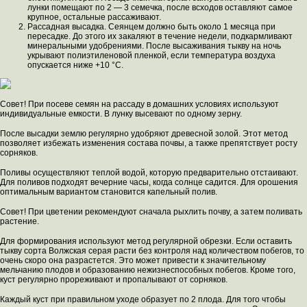
лунки помещают по 2 — 3 семечка, после всходов оставляют самое
крупное, остальные рассаживают.
Рассадная высадка. Сеянцем должно быть около 1 месяца при
пересадке. До этого их закаляют в течение недели, подкармливают
минеральными удобрениями. После высаживания тыкву на ночь
укрывают полиэтиленовой пленкой, если температура воздуха
опускается ниже +10 °C.
Совет! При посеве семян на рассаду в домашних условиях используют
индивидуальные емкости. В лунку высевают по одному зерну.
После высадки землю регулярно удобряют древесной золой. Этот метод
позволяет избежать изменения состава почвы, а также препятствует росту
сорняков.
Поливы осуществляют теплой водой, которую предварительно отстаивают.
Для поливов подходят вечерние часы, когда солнце садится. Для орошения
оптимальным вариантом становится капельный полив.
Совет! При цветении рекомендуют сначала рыхлить почву, а затем поливать
растение.
Для формирования используют метод регулярной обрезки. Если оставить
тыкву сорта Волжская серая расти без контроля над количеством побегов, то
очень скоро она разрастется. Это может привести к значительному
мельчанию плодов и образованию нежизнеспособных побегов. Кроме того,
куст регулярно прореживают и пропалывают от сорняков.
Каждый куст при правильном уходе образует по 2 плода. Для того чтобы