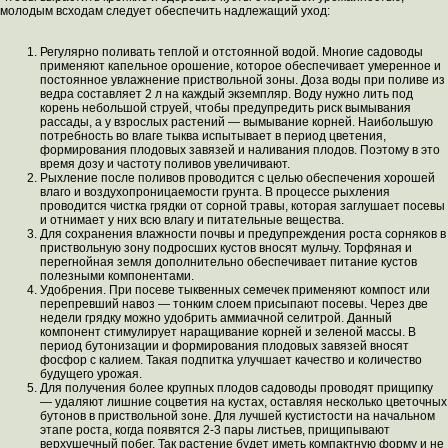
молодым всходам следует обеспечить надлежащий уход:
Регулярно поливать теплой и отстоянной водой. Многие садоводы
применяют капельное орошение, которое обеспечивает умеренное и
постоянное увлажнение приствольной зоны. Доза воды при поливе из
ведра составляет 2 л на каждый экземпляр. Воду нужно лить под
корень небольшой струей, чтобы предупредить риск вымывания
рассады, а у взрослых растений — вымывание корней. Наибольшую
потребность во влаге тыква испытывает в период цветения,
формирования плодовых завязей и наливания плодов. Поэтому в это
время дозу и частоту поливов увеличивают.
Рыхление после поливов проводится с целью обеспечения хорошей
влаго и воздухопроницаемости грунта. В процессе рыхления
проводится чистка грядки от сорной травы, которая заглушает посевы
и отнимает у них всю влагу и питательные вещества.
Для сохранения влажности почвы и предупреждения роста сорняков в
приствольную зону подросших кустов вносят мульчу. Торфяная и
перегнойная земля дополнительно обеспечивает питание кустов
полезными компонентами.
Удобрения. При посеве тыквенных семечек применяют компост или
перепревший навоз — тонким слоем присыпают посевы. Через две
недели грядку можно удобрить аммиачной селитрой. Данный
компонент стимулирует наращивание корней и зеленой массы. В
период бутонизации и формирования плодовых завязей вносят
фосфор с калием. Такая подпитка улучшает качество и количество
будущего урожая.
Для получения более крупных плодов садоводы проводят прищипку
— удаляют лишние соцветия на кустах, оставляя несколько цветочных
бутонов в приствольной зоне. Для лучшей кустистости на начальном
этапе роста, когда появятся 2-3 пары листьев, прищипывают
верхушечный побег. Так растение будет иметь компактную форму и не