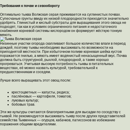
Требования к почве и севообороту
Оптимально тыква Волжская серая приживается на суглинистых почвах.
Супесчаные грунты ввиду их низкой плодородности приходится значительно
удобрять. Глинистый и кислый субстраты для выращивания этого овоща не
подходят, так как в условиях ограниченного питания и недостаточного
снабжения корневой системы кислородом он формирует жёсткую тонкую
мякоть.
Низинные участки огорода скапливают большое количество влаги в период
дождей, поэтому тыквы необходимо высаживать по возможности на
приподнятой местности. При избыточном поливе корневая шейка кустов
поражается гнилью, а мякоть имеет водянистый ненасыщенный вкус. Почва
должна быть структурной, рыхлой, плодородной, а также хорошо
прогреваться. Учитывая высокую потребность тыквы в питательных
веществах, её можно назвать культурой, требовательной к
предшественникам и соседям.
Лучше всего выращивать этот овощ после:
крестоцветных — капусты, редиса;
паслёновых — картофеля, томатов;
луковых культур;
бобовых трав.
Эти же культуры считаются благоприятными для высадки по соседству с
тыквой. Не рекомендуется высаживать тыкву после других представителей
семейства Тыквенных — огурцов, кабачков, патиссонов во избежание
поражения общими вредителями.