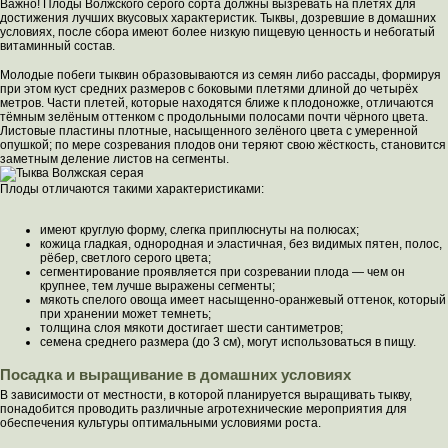
Важно! Плоды Волжского серого сорта должны вызревать на плетях для
достижения лучших вкусовых характеристик. Тыквы, дозревшие в домашних
условиях, после сбора имеют более низкую пищевую ценность и небогатый
витаминный состав.
Молодые побеги тыквин образовываются из семян либо рассады, формируя
при этом куст средних размеров с боковыми плетями длиной до четырёх
метров. Части плетей, которые находятся ближе к плодоножке, отличаются
тёмным зелёным оттенком с продольными полосами почти чёрного цвета.
Листовые пластины плотные, насыщенного зелёного цвета с умеренной
опушкой; по мере созревания плодов они теряют свою жёсткость, становится
заметным деление листов на сегменты.
Плоды отличаются такими характеристиками:
имеют круглую форму, слегка приплюснуты на полюсах;
кожица гладкая, однородная и эластичная, без видимых пятен, полос,
рёбер, светлого серого цвета;
сегментирование проявляется при созревании плода — чем он
крупнее, тем лучше выражены сегменты;
мякоть спелого овоща имеет насыщенно-оранжевый оттенок, который
при хранении может темнеть;
толщина слоя мякоти достигает шести сантиметров;
семена среднего размера (до 3 см), могут использоваться в пищу.
Посадка и выращивание в домашних условиях
В зависимости от местности, в которой планируется выращивать тыкву,
понадобится проводить различные агротехнические мероприятия для
обеспечения культуры оптимальными условиями роста.