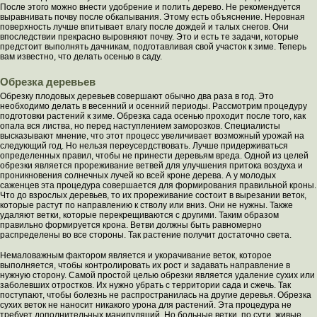
После этого можно внести удобрение и полить дерево. Не рекомендуется
выравнивать почву после обкапывания. Этому есть объяснение. Неровная
поверхность лучше впитывает влагу после дождей и талых снегов. Они
впоследствии прекрасно выровняют почву. Это и есть те задачи, которые
предстоит выполнять дачникам, подготавливая свой участок к зиме. Теперь
вам известно, что делать осенью в саду.
Обрезка деревьев
Обрезку плодовых деревьев совершают обычно два раза в год. Это
необходимо делать в весенний и осенний периоды. Рассмотрим процедуру
подготовки растений к зиме. Обрезка сада осенью проходит после того, как
опала вся листва, но перед наступлением заморозков. Специалисты
высказывают мнение, что этот процесс увеличивает возможный урожай на
следующий год. Но нельзя переусердствовать. Лучше придерживаться
определенных правил, чтобы не принести деревьям вреда. Одной из целей
обрезки является прореживание ветвей для улучшения притока воздуха и
проникновения солнечных лучей ко всей кроне дерева. А у молодых
саженцев эта процедура совершается для формирования правильной кроны.
Что до взрослых деревьев, то их прореживание состоит в вырезании веток,
которые растут по направлению к стволу или вниз. Они не нужны. Также
удаляют ветки, которые перекрещиваются с другими. Таким образом
правильно формируется крона. Ветви должны быть равномерно
распределены во все стороны. Так растение получит достаточно света.
Немаловажным фактором является и укорачивание веток, которое
выполняется, чтобы контролировать их рост и задавать направление в
нужную сторону. Самой простой целью обрезки является удаление сухих или
заболевших отростков. Их нужно убрать с территории сада и сжечь. Так
поступают, чтобы болезнь не распространилась на другие деревья. Обрезка
сухих веток не наносит никакого урона для растений. Эта процедура не
требует дополнительных манипуляций. Но больные ветки, по сути, живые.