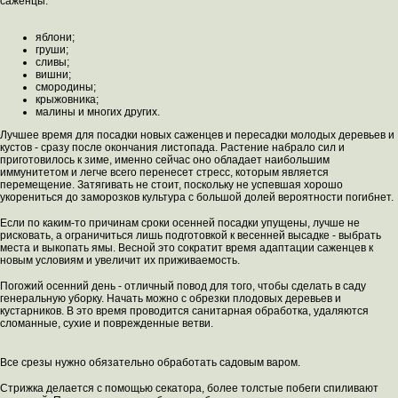
саженцы:
яблони;
груши;
сливы;
вишни;
смородины;
крыжовника;
малины и многих других.
Лучшее время для посадки новых саженцев и пересадки молодых деревьев и
кустов - сразу после окончания листопада. Растение набрало сил и
приготовилось к зиме, именно сейчас оно обладает наибольшим
иммунитетом и легче всего перенесет стресс, которым является
перемещение. Затягивать не стоит, поскольку не успевшая хорошо
укорениться до заморозков культура с большой долей вероятности погибнет.
Если по каким-то причинам сроки осенней посадки упущены, лучше не
рисковать, а ограничиться лишь подготовкой к весенней высадке - выбрать
места и выкопать ямы. Весной это сократит время адаптации саженцев к
новым условиям и увеличит их приживаемость.
Погожий осенний день - отличный повод для того, чтобы сделать в саду
генеральную уборку. Начать можно с обрезки плодовых деревьев и
кустарников. В это время проводится санитарная обработка, удаляются
сломанные, сухие и поврежденные ветви.
Все срезы нужно обязательно обработать садовым варом.
Стрижка делается с помощью секатора, более толстые побеги спиливают