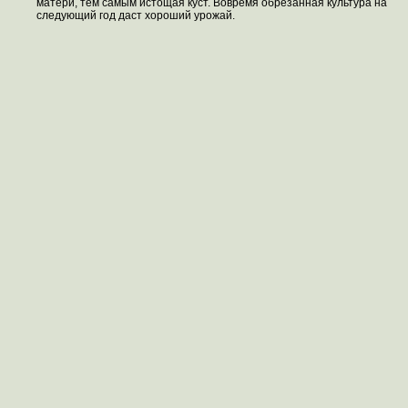
матери, тем самым истощая куст. Вовремя обрезанная культура на
следующий год даст хороший урожай.