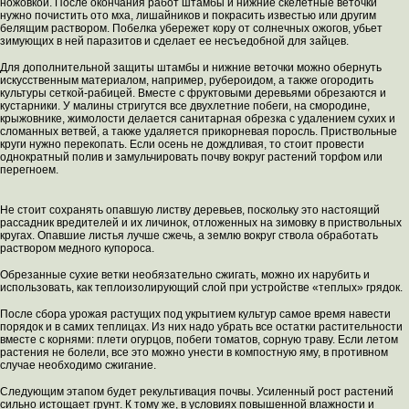
ножовкой. После окончания работ штамбы и нижние скелетные веточки
нужно почистить ото мха, лишайников и покрасить известью или другим
белящим раствором. Побелка убережет кору от солнечных ожогов, убьет
зимующих в ней паразитов и сделает ее несъедобной для зайцев.
Для дополнительной защиты штамбы и нижние веточки можно обернуть
искусственным материалом, например, рубероидом, а также огородить
культуры сеткой-рабицей. Вместе с фруктовыми деревьями обрезаются и
кустарники. У малины стригутся все двухлетние побеги, на смородине,
крыжовнике, жимолости делается санитарная обрезка с удалением сухих и
сломанных ветвей, а также удаляется прикорневая поросль. Приствольные
круги нужно перекопать. Если осень не дождливая, то стоит провести
однократный полив и замульчировать почву вокруг растений торфом или
перегноем.
Не стоит сохранять опавшую листву деревьев, поскольку это настоящий
рассадник вредителей и их личинок, отложенных на зимовку в приствольных
кругах. Опавшие листья лучше сжечь, а землю вокруг ствола обработать
раствором медного купороса.
Обрезанные сухие ветки необязательно сжигать, можно их нарубить и
использовать, как теплоизолирующий слой при устройстве «теплых» грядок.
После сбора урожая растущих под укрытием культур самое время навести
порядок и в самих теплицах. Из них надо убрать все остатки растительности
вместе с корнями: плети огурцов, побеги томатов, сорную траву. Если летом
растения не болели, все это можно унести в компостную яму, в противном
случае необходимо сжигание.
Следующим этапом будет рекультивация почвы. Усиленный рост растений
сильно истощает грунт. К тому же, в условиях повышенной влажности и