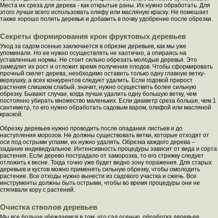
Места их среза для дерева - как открытые раны. Их нужно обработать. Для
этого лучше всего использовать олифу или масляную краску. Не помешает
также хорошо полить деревья и добавить в почву удобрение после обрезки.
Секреты формирования крон фруктовых деревьев
Уход за садом осенью заключается в обрезке деревьев, как мы уже
упоминали. Но ее нужно осуществлять не хаотично, а опираясь на
уставленные нормы. Не стоит сильно обрезать молодые деревья. Это
замедлит их рост и отложит время получения плодов. Чтобы сформировать
прочный скелет дерева, необходимо оставить только одну главную ветку-
верхушку, а всех конкурентов следует удалить. Если годовой прирост
растения слишком слабый, значит, нужно осуществить более сильную
обрезку. Бывают случаи, когда лучше удалить одну большую ветку, чем
постоянно убирать множество маленьких. Если диаметр среза больше, чем 1
сантиметр, то его нужно обработать садовым варом, олифой или масляной
краской.
Обрезку деревьев нужно проводить после опадания листьев и до
наступления морозов. Не должны существовать ветки, которые отходят от
оси под острыми углами, их нужно удалять. Обрезка каждого дерева –
задание индивидуальное. Интенсивность процедуры зависит от вида и сорта
растения. Если дерево пострадало от заморозка, то его стрижку следует
отложить к весне. Тогда точно уже будет видно зону поражения. Для старых
деревьев и кустов можно применять сильную обрезку, чтобы омолодить
растение. Все отходы нужно вынести из садового участка и сжечь. Все
инструменты должны быть острыми, чтобы во время процедуры они не
стягивали кору с растений.
Очистка стволов деревьев
Мы все больше убеждаемся в том, что сад осенью, обработка деревьев