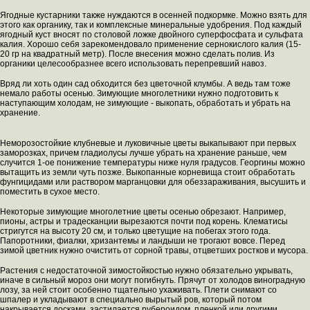
Ягодные кустарники также нуждаются в осенней подкормке. Можно взять для
этого как органику, так и комплексные минеральные удобрения. Под каждый
ягодный куст вносят по столовой ложке двойного суперфосфата и сульфата
калия. Хорошо себя зарекомендовало применение сернокислого калия (15-
20 гр на квадратный метр). После внесения можно сделать полив. Из
органики целесообразнее всего использовать перепревший навоз.
Вряд ли хоть один сад обходится без цветочной клумбы. А ведь там тоже
немало работы осенью. Зимующие многолетники нужно подготовить к
наступающим холодам, не зимующие - выкопать, обработать и убрать на
хранение.
Неморозостойкие клубневые и луковичные цветы выкапывают при первых
заморозках, причем гладиолусы лучше убрать на хранение раньше, чем
случится 1-ое понижение температуры ниже нуля градусов. Георгины можно
вытащить из земли чуть позже. Выкопанные корневища стоит обработать
фунгицидами или раствором марганцовки для обеззараживания, высушить и
поместить в сухое место.
Некоторые зимующие многолетние цветы осенью обрезают. Например,
пионы, астры и традесканции вырезаются почти под корень. Клематисы
стригутся на высоту 20 см, и только цветущие на побегах этого года.
Папоротники, фиалки, хризантемы и ландыши не трогают вовсе. Перед
зимой цветник нужно очистить от сорной травы, отцветших ростков и мусора.
Растения с недостаточной зимостойкостью нужно обязательно укрывать,
иначе в сильный мороз они могут погибнуть. Прячут от холодов виноградную
лозу, за ней стоит особенно тщательно ухаживать. Плети снимают со
шпалер и укладывают в специально вырытый ров, который потом
накрывается досками, застилается рубероидом, пленкой или другими