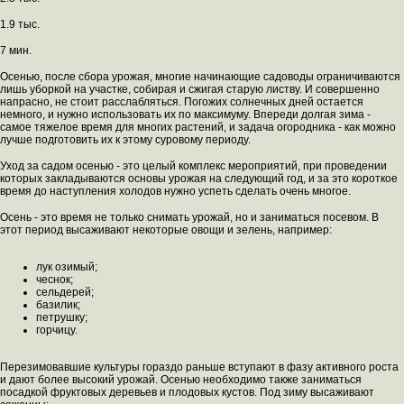
1.9 тыс.
7 мин.
Осенью, после сбора урожая, многие начинающие садоводы ограничиваются
лишь уборкой на участке, собирая и сжигая старую листву. И совершенно
напрасно, не стоит расслабляться. Погожих солнечных дней остается
немного, и нужно использовать их по максимуму. Впереди долгая зима -
самое тяжелое время для многих растений, и задача огородника - как можно
лучше подготовить их к этому суровому периоду.
Уход за садом осенью - это целый комплекс мероприятий, при проведении
которых закладываются основы урожая на следующий год, и за это короткое
время до наступления холодов нужно успеть сделать очень многое.
Осень - это время не только снимать урожай, но и заниматься посевом. В
этот период высаживают некоторые овощи и зелень, например:
лук озимый;
чеснок;
сельдерей;
базилик;
петрушку;
горчицу.
Перезимовавшие культуры гораздо раньше вступают в фазу активного роста
и дают более высокий урожай. Осенью необходимо также заниматься
посадкой фруктовых деревьев и плодовых кустов. Под зиму высаживают