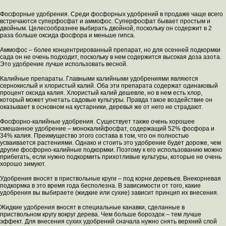
Фосфорные удобрения. Среди фосфорных удобрений в продаже чаще всего
встречаются суперфосфат и аммофос. Суперфосфат бывает простым и
двойным. Целесообразнее выбирать двойной, поскольку он содержит в 2
раза больше оксида фосфора и меньше гипса.
Аммофос – более концентрированный препарат, но для осенней подкормки
сада он не очень подходит, поскольку в нем содержится высокая доза азота.
Это удобрение лучше использовать весной.
Калийные препараты. Главными калийными удобрениями являются
сернокислый и хлористый калий. Оба эти препарата содержат одинаковый
процент оксида калия. Хлористый калий дешевле, но в нем есть хлор,
который может угнетать садовые культуры. Правда такое воздействие он
оказывает в основном на кустарники, деревья же от него не страдают.
Фосфорно-калийные удобрения. Существует также очень хорошее
смешанное удобрение – монокалийфосфат, содержащий 52% фосфора и
34% калия. Преимущество этого состава в том, что он полностью
усваивается растениями. Однако и стоить это удобрение будет дороже, чем
другие фосфорно-калийные подкормки. Поэтому к его использованию можно
прибегать, если нужно подкормить прихотливые культуры, которые не очень
хорошо зимуют.
Удобрения вносят в приствольные круги – под корни деревьев. Внекорневая
подкормка в это время года бесполезна. В зависимости от того, какие
удобрения вы выбираете (жидкие или сухие) зависит принцип их внесения.
Жидкие удобрения вносят в специальные канавки, сделанные в
приствольном кругу вокруг дерева. Чем больше бороздок – тем лучше
эффект. Для внесения сухих удобрений сначала нужно снять верхний слой