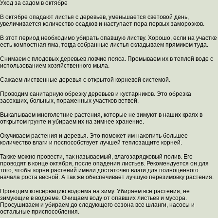
Уход за садом в октябре
В октябре опадают листья с деревьев, уменьшается световой день,
увеличивается количество осадков и наступает пора первых заморозков.
В этот период необходимо убирать опавшую листву. Хорошо, если на участке
есть компостная яма, тогда собранные листья складываем прямиком туда.
Снимаем с плодовых деревьев ловчие пояса. Промываем их в теплой воде с
использованием хозяйственного мыла.
Сажаем лиственные деревья с открытой корневой системой.
Проводим санитарную обрезку деревьев и кустарников. Это обрезка
засохших, больных, пораженных участков ветвей.
Выкапываем многолетние растения, которые не зимуют в наших краях в
открытом грунте и убираем их на зимнее хранение.
Окучиваем растения и деревья. Это поможет им накопить большее
количество влаги и поспособствует лучшей теплозащите корней.
Также можно провести, так называемый, влагозарядковый полив. Его
проводят в конце октября, после опадения листьев. Рекомендуется он для
того, чтобы корни растений имели достаточно влаги для полноценного
начала роста весной. А так же обеспечивает лучшую перезимовку растения.
Проводим консервацию водоема на зиму. Убираем все растения, не
зимующие в водоеме. Очищаем воду от опавших листьев и мусора.
Просушиваем и убираем до следующего сезона все шланги, насосы и
остальные приспособления.