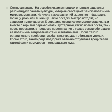
Сеять сидераты. На освободившихся грядках опытные садоводы
рекомендуют сажать культуры, которые обогащают землю полезными
микроэлементами. Из числа таких растений выделяют – фацелию,
горчицу, рожь или пшеницу. Такие посадки быстро всходят, но
зацвести им не удастся. К середине осени их уже можно скашивать и
вместе с корнями перекапывать. Кустарники, как во время роста, так и
после перекопки, в процессе перегнивания в толще земли обогащают
ее полезными микроэлементами и витаминами. После такого
органического удобрения любая культура дает обильные урожаи.
Кроме этого, такого рода подкормка отлично отпугивает вредителей
картофеля и помидоров – колорадского жука.