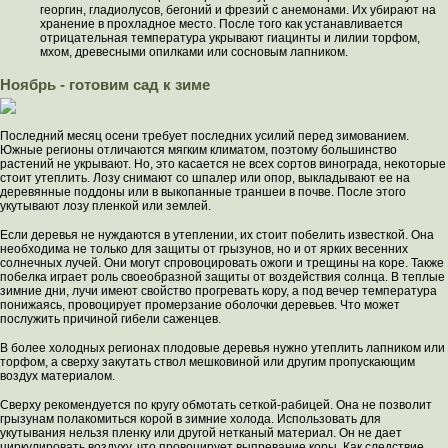
георгин, гладиолусов, бегоний и фрезий с анемонами. Их убирают на
хранение в прохладное место. После того как устанавливается
отрицательная температура укрывают гиацинты и лилии торфом,
мхом, древесными опилками или сосновым лапником.
Ноябрь - готовим сад к зиме
Последний месяц осени требует последних усилий перед зимованием.
Южные регионы отличаются мягким климатом, поэтому большинство
растений не укрывают. Но, это касается не всех сортов винограда, некоторые
стоит утеплить. Лозу снимают со шпалер или опор, выкладывают ее на
деревянные поддоны или в выкопанные траншеи в почве. После этого
укутывают лозу пленкой или землей.
Если деревья не нуждаются в утеплении, их стоит побелить известкой. Она
необходима не только для защиты от грызунов, но и от ярких весенних
солнечных лучей. Они могут спровоцировать ожоги и трещины на коре. Также
побелка играет роль своеобразной защиты от воздействия солнца. В теплые
зимние дни, лучи имеют свойство прогревать кору, а под вечер температура
понижаясь, провоцирует промерзание оболочки деревьев. Что может
послужить причиной гибели саженцев.
В более холодных регионах плодовые деревья нужно утеплить лапником или
торфом, а сверху закутать ствол мешковиной или другим пропускающим
воздух материалом.
Сверху рекомендуется по кругу обмотать сеткой-рабицей. Она не позволит
грызунам полакомиться корой в зимние холода. Использовать для
укутывания нельзя пленку или другой нетканый материал. Он не дает
циркулировать воздуху, что провоцирует выпревание коры. Как следствие