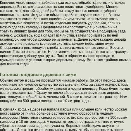
Конечно, много времени забирает сад осенью, обработка почвы и стволов
деревьев. Вы можете самостоятельно подготовить удобрение. Многие
считают, что главной задачей работы в саду осенью является уборка
опавших листьев. Их дачники обычно сгребают в кучи и сжигают. В этом
заключается самая большая ошибка. Зачем сжигать или выбрасывать
живительные вещества, а потом отдельно покупать удобрения, если их
можно сделать самому? Предлагаем вам поступить рационально и не
тратить лишних денег для того, чтобы была осуществлена подкормка сада
осенью. Дождитесь, когда опадет вся листва, затем пройдитесь по ней
газонокосилкой чтобы хорошо ее измельчить. Далее вокруг каждого дерева
аккуратно, не повредив корневую систему, делаем небольшие лунки.
Специалисты рекомендуют сгребать в них измельченные листья. Все это
начнет быстро разлагаться. Наши мелкие листья превратятся в прекрасную
органическую добавку для грунта. Таким образом вы еще проведете
мульчирование и утеплите корни деревьев на зиму. Вот такая тройная польза
для вашего сада!
Готовим плодовые деревья к зиме
Обычно летом в саду не проводятся никакие работы. За этот период здесь
скапливается немалое количество вредителей. Уход за садом осенью к тому
же предусматривает обработку стволов и кроны деревьев. Когда будет лучше
всего этим заняться? Сразу же после сбора урожая фруктовые деревья
рекомендуется обработать мочевиной. В связи с этим готовят раствор. Нам
понадобится 500 грамм мочевины на 10 литров воды.
В случаях, когда на деревья напала парша или большее количество урожая
пострадало от гнили, больное растение нужно обработать медным
купоросом. Приготовить средство просто. Его раствор состоит из 100 грамм
купороса и 10 литров воды. А плоды, которые пострадали от гнили, нужно
убрать с территории садового участка. Деревья необходимо аккуратно
обкопать. Для этого лучше использовать вилы, чтобы не повредить корни.