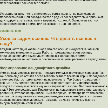
материалами и засыпается землей.
Укрывать на зиму нужно и некоторые сорта малины, не являющиеся
морозостойкими. При посадке кустов в ряд их последовательно пригибают
друг к другу, а затем всю ленту закрывают соломой. Одиночные кустики
просто наклоняют к земле или связывают в единое целое.
vusadebke.com
Уход за садом осенью. Что делать осенью в
саду?
Каждый настоящий хозяин знает, что сад осенью нуждается в большом
количестве внимания и ухода. Работа, проделанная в эти месяцы,
предназначена для окультуривания почвы, обогащения земли
необходимыми веществами и обеспечения защиты растений в период зимы.
Формирование ландшафтного дизайна
Уход за садом осенью включает посадку молодых фруктовых деревьев. Так
как почва еще не остыла после теплого летнего времени, корни молоденьких
саженцев быстро приживаются на новом месте. Тем более что растения
осенью не выделяют лишнюю энергию на рост листьев и формирование
плодов. Поэтому всю свою силу они направляют в корни. Что сажать осенью в
саду? Это уже решать вам. Практически не существует такого многолетнего
растения, которое не принялось бы в это время. Несмотря на то что осень
считается дождливым сезоном, рекомендуется не пренебрегать поливом
недавно посаженных деревьев, так как ветер может слишком быстро
высушить верхний слой земли.