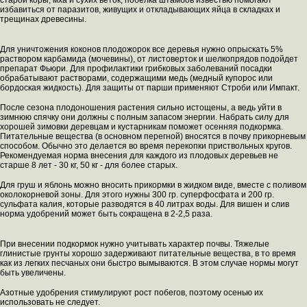
старой коры, мха и сухих веток, побелка штамбов известью помогают
избавиться от паразитов, живущих и откладывающих яйца в складках и
трещинах древесины.
Для уничтожения коконов плодожорок все деревья нужно опрыскать 5%
раствором карбамида (мочевины), от листоверток и шелкопрядов подойдет
препарат Фьюри. Для профилактики грибковых заболеваний посадки
обрабатывают растворами, содержащими медь (медный купорос или
бордоская жидкость). Для защиты от парши применяют Строби или Импакт.
После сезона плодоношения растения сильно истощены, а ведь уйти в
зимнюю спячку они должны с полным запасом энергии. Набрать силу для
хорошей зимовки деревцам и кустарникам поможет осенняя подкормка.
Питательные вещества (в основном перегной) вносятся в почву прикорневым
способом. Обычно это делается во время перекопки приствольных кругов.
Рекомендуемая норма внесения для каждого из плодовых деревьев не
старше 8 лет - 30 кг, 50 кг - для более старых.
Для груш и яблонь можно вносить прикормки в жидком виде, вместе с поливом
околокорневой зоны. Для этого нужны 300 гр. суперфосфата и 200 гр.
сульфата калия, которые разводятся в 40 литрах воды. Для вишен и слив
норма удобрений может быть сокращена в 2-2,5 раза.
При внесении подкормок нужно учитывать характер почвы. Тяжелые
глинистые грунты хорошо задерживают питательные вещества, в то время
как из легких песчаных они быстро вымываются. В этом случае нормы могут
быть увеличены.
Азотные удобрения стимулируют рост побегов, поэтому осенью их
использовать не следует.