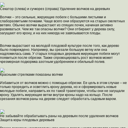
Секатор (слева) и сучкорез (справа) Удаление волчков на деревьях
Волчки – это сильные, жирующие побеги с большими листьями и
слаборазвитыми почками. Чаще всего они образуются на старых скелетных
ветвях. Обычно волчки вырастают из спящих почек, начиная активно
развиваться. Чем же так опасны волчки? Они отбирают у дерева силу,
загущают его крону, и на них никогда не завязываются плоды.
Волчки вырастают на молодой плодовой культуре после того, как дерево
было повреждено. Например, вы срезали большую ветку или она
надломилась сама. У старых плодовых деревьев жирующие побеги могут
появиться после обрезки. Также спровоцировать рост волчков может
чрезмерная подкормка азотным удобрением и обильный полив.
Красными стрелками показаны волчки
Избавиться от волчков можно с помощью обрезки. Ее цель в этом случае – не
только проредить и осветлить крону дерева, но и сформировать новые
молодые побеги, направить их по такой траектории, чтобы они не загущали
крону. Удалять жирующие ветки внутри кроны надо на кольцо. После
срезания волчков раны на дереве следует обработать садовым варом.
Не забывайте обрабатывать раны на деревьях после удаления волчков
Защита коры плодовых деревьев