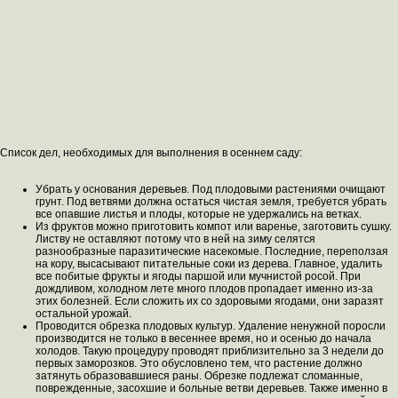
Список дел, необходимых для выполнения в осеннем саду:
Убрать у основания деревьев. Под плодовыми растениями очищают
грунт. Под ветвями должна остаться чистая земля, требуется убрать
все опавшие листья и плоды, которые не удержались на ветках.
Из фруктов можно приготовить компот или варенье, заготовить сушку.
Листву не оставляют потому что в ней на зиму селятся
разнообразные паразитические насекомые. Последние, переползая
на кору, высасывают питательные соки из дерева. Главное, удалить
все побитые фрукты и ягоды паршой или мучнистой росой. При
дождливом, холодном лете много плодов пропадает именно из-за
этих болезней. Если сложить их со здоровыми ягодами, они заразят
остальной урожай.
Проводится обрезка плодовых культур. Удаление ненужной поросли
производится не только в весеннее время, но и осенью до начала
холодов. Такую процедуру проводят приблизительно за 3 недели до
первых заморозков. Это обусловлено тем, что растение должно
затянуть образовавшиеся раны. Обрезке подлежат сломанные,
поврежденные, засохшие и больные ветви деревьев. Также именно в