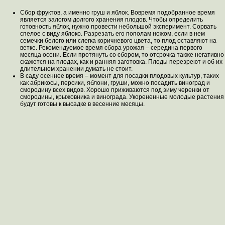
Сбор фруктов, а именно груш и яблок. Вовремя подобранное время
является залогом долгого хранения плодов. Чтобы определить
готовность яблок, нужно провести небольшой эксперимент. Сорвать
спелое с виду яблоко. Разрезать его пополам ножом, если в нем
семечки белого или слегка коричневого цвета, то плод оставляют на
ветке. Рекомендуемое время сбора урожая – середина первого
месяца осени. Если протянуть со сбором, то отсрочка также негативно
скажется на плодах, как и ранняя заготовка. Плоды перезреют и об их
длительном хранении думать не стоит.
В саду осеннее время – момент для посадки плодовых культур, таких
как абрикосы, персики, яблони, груши, можно посадить виноград и
смородину всех видов. Хорошо приживаются под зиму черенки от
смородины, крыжовника и винограда. Укорененные молодые растения
будут готовы к высадке в весенние месяцы.