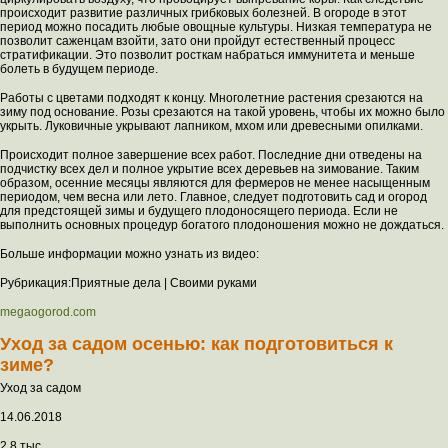
происходит развитие различных грибковых болезней. В огороде в этот
период можно посадить любые овощные культуры. Низкая температура не
позволит саженцам взойти, зато они пройдут естественный процесс
стратификации. Это позволит росткам набраться иммунитета и меньше
болеть в будущем периоде.
Работы с цветами подходят к концу. Многолетние растения срезаются на
зиму под основание. Розы срезаются на такой уровень, чтобы их можно было
укрыть. Луковичные укрывают лапником, мхом или древесными опилками.
Происходит полное завершение всех работ. Последние дни отведены на
подчистку всех дел и полное укрытие всех деревьев на зимование. Таким
образом, осенние месяцы являются для фермеров не менее насыщенным
периодом, чем весна или лето. Главное, следует подготовить сад и огород
для предстоящей зимы и будущего плодоносящего периода. Если не
выполнить основных процедур богатого плодоношения можно не дождаться.
Больше информации можно узнать из видео:
Рубрикация:Приятные дела | Своими руками
megaogorod.com
Уход за садом осенью: как подготовиться к
зиме?
Уход за садом
14.06.2018
2.8 тыс.