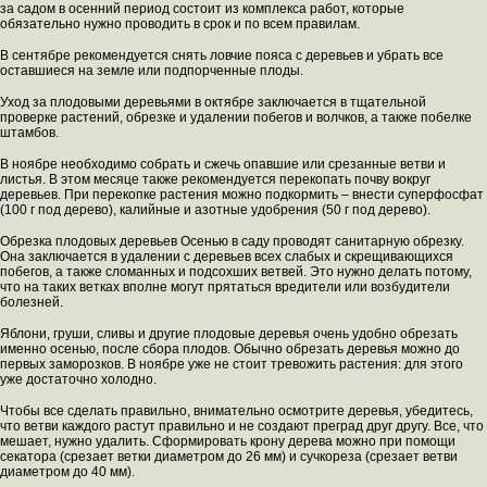
за садом в осенний период состоит из комплекса работ, которые
обязательно нужно проводить в срок и по всем правилам.
В сентябре рекомендуется снять ловчие пояса с деревьев и убрать все
оставшиеся на земле или подпорченные плоды.
Уход за плодовыми деревьями в октябре заключается в тщательной
проверке растений, обрезке и удалении побегов и волчков, а также побелке
штамбов.
В ноябре необходимо собрать и сжечь опавшие или срезанные ветви и
листья. В этом месяце также рекомендуется перекопать почву вокруг
деревьев. При перекопке растения можно подкормить – внести суперфосфат
(100 г под дерево), калийные и азотные удобрения (50 г под дерево).
Обрезка плодовых деревьев Осенью в саду проводят санитарную обрезку.
Она заключается в удалении с деревьев всех слабых и скрещивающихся
побегов, а также сломанных и подсохших ветвей. Это нужно делать потому,
что на таких ветках вполне могут прятаться вредители или возбудители
болезней.
Яблони, груши, сливы и другие плодовые деревья очень удобно обрезать
именно осенью, после сбора плодов. Обычно обрезать деревья можно до
первых заморозков. В ноябре уже не стоит тревожить растения: для этого
уже достаточно холодно.
Чтобы все сделать правильно, внимательно осмотрите деревья, убедитесь,
что ветви каждого растут правильно и не создают преград друг другу. Все, что
мешает, нужно удалить. Сформировать крону дерева можно при помощи
секатора (срезает ветки диаметром до 26 мм) и сучкореза (срезает ветви
диаметром до 40 мм).