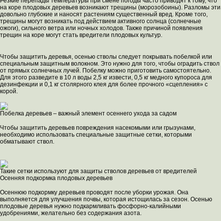
Резкие перепады температуры при смене погоды часто приводят к тому, что
на коре плодовых деревьев возникают трещины (морозобоины). Разломы эти
довольно глубокие и наносят растениям существенный вред. Кроме того,
трещины могут возникать под действием активного солнца (солнечные
ожоги), сильного ветра или ночных холодов. Также причиной появления
трещин на коре могут стать вредители плодовых культур.
Чтобы защитить деревья, осенью стволы следует покрывать побелкой или
специальным защитным волокном. Это нужно для того, чтобы оградить ствол
от прямых солнечных лучей. Побелку можно приготовить самостоятельно.
Для этого разведите в 10 л воды 2,5 кг извести, 0,5 кг медного купороса для
дезинфекции и 0,1 кг столярного клея для более прочного «сцепления» с
корой.
Побелка деревьев – важный элемент осеннего ухода за садом
Чтобы защитить деревьев повреждения насекомыми или грызунами,
необходимо использовать специальные защитные сетки, которыми
обматывают ствол.
Такие сетки используют для защиты стволов деревьев от вредителей
Осенняя подкормка плодовых деревьев
Осеннюю подкормку деревьев проводят после уборки урожая. Она
выполняется для улучшения почвы, которая истощилась за сезон. Осенью
плодовые деревья нужно подкармливать фосфорно-калийными
удобрениями, желательно без содержания азота.