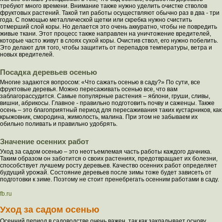
требуют много времени. Внимание также нужно уделить очистке стволов
фруктовых растений. Такой тип работы осуществляют обычно раз в два - три
года. С помощью металлической щетки или скребка нужно счистить
отмерший слой коры. Но делается это очень аккуратно, чтобы не повредить
живые ткани. Этот процесс также направлен на уничтожение вредителей,
которые часто живут в слоях сухой коры. Очистив ствол, его нужно побелить.
Это делают для того, чтобы защитить от перепадов температуры, ветра и
новых вредителей.
Посадка деревьев осенью
Многие задаются вопросом: «Что сажать осенью в саду?» По сути, все
фруктовые деревья. Можно пересаживать осенью все, что вам
заблагорассудится. Самые популярные растения – яблони, груши, сливы,
вишни, абрикосы. Главное - правильно подготовить почву и саженцы. Также
осень – это благоприятный период для пересаживания таких кустарников, как
крыжовник, смородина, жимолость, малина. При этом не забываем их
обильно поливать и правильно удобрять.
Значение осенних работ
Уход за садом осенью – это неотъемлемая часть работы каждого дачника.
Таким образом он заботится о своих растениях, предотвращает их болезни,
способствует лучшему росту деревьев. Качество осенних работ определяет
будущий урожай. Состояние деревьев после зимы тоже будет зависеть от
подготовки к зиме. Поэтому не стоит пренебрегать осенним работами в саду.
fb.ru
Уход за садом осенью
Осенний период в садоводстве очень важен, так как закладывает основу