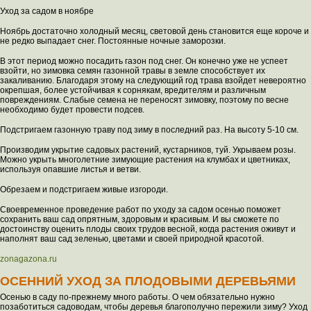
Уход за садом в ноябре
Ноябрь достаточно холодный месяц, световой день становится еще короче и
не редко выпадает снег. Постоянные ночные заморозки.
В этот период можно посадить газон под снег. Он конечно уже не успеет
взойти, но зимовка семян газонной травы в земле способствует их
закаливанию. Благодаря этому на следующий год трава взойдет невероятно
окрепшая, более устойчивая к сорнякам, вредителям и различным
повреждениям. Слабые семена не переносят зимовку, поэтому по весне
необходимо будет провести подсев.
Подстригаем газонную траву под зиму в последний раз. На высоту 5-10 см.
Производим укрытие садовых растений, кустарников, туй. Укрываем розы.
Можно укрыть многолетние зимующие растения на клумбах и цветниках,
используя опавшие листья и ветви.
Обрезаем и подстригаем живые изгороди.
Своевременное проведение работ по уходу за садом осенью поможет
сохранить ваш сад опрятным, здоровым и красивым. И вы сможете по
достоинству оценить плоды своих трудов весной, когда растения оживут и
наполнят ваш сад зеленью, цветами и своей природной красотой.
zonagazona.ru
ОСЕННИЙ УХОД ЗА ПЛОДОВЫМИ ДЕРЕВЬЯМИ
Осенью в саду по-прежнему много работы. О чем обязательно нужно
позаботиться садоводам, чтобы деревья благополучно пережили зиму? Уход