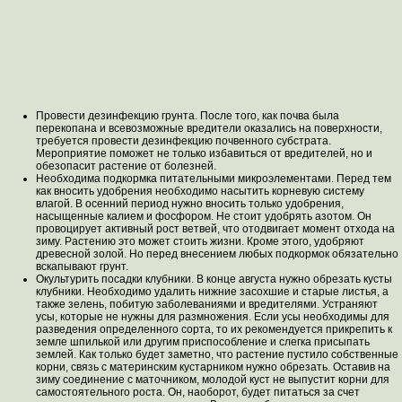
Провести дезинфекцию грунта. После того, как почва была
перекопана и всевозможные вредители оказались на поверхности,
требуется провести дезинфекцию почвенного субстрата.
Мероприятие поможет не только избавиться от вредителей, но и
обезопасит растение от болезней.
Необходима подкормка питательными микроэлементами. Перед тем
как вносить удобрения необходимо насытить корневую систему
влагой. В осенний период нужно вносить только удобрения,
насыщенные калием и фосфором. Не стоит удобрять азотом. Он
провоцирует активный рост ветвей, что отодвигает момент отхода на
зиму. Растению это может стоить жизни. Кроме этого, удобряют
древесной золой. Но перед внесением любых подкормок обязательно
вскапывают грунт.
Окультурить посадки клубники. В конце августа нужно обрезать кусты
клубники. Необходимо удалить нижние засохшие и старые листья, а
также зелень, побитую заболеваниями и вредителями. Устраняют
усы, которые не нужны для размножения. Если усы необходимы для
разведения определенного сорта, то их рекомендуется прикрепить к
земле шпилькой или другим приспособление и слегка присыпать
землей. Как только будет заметно, что растение пустило собственные
корни, связь с материнским кустарником нужно обрезать. Оставив на
зиму соединение с маточником, молодой куст не выпустит корни для
самостоятельного роста. Он, наоборот, будет питаться за счет