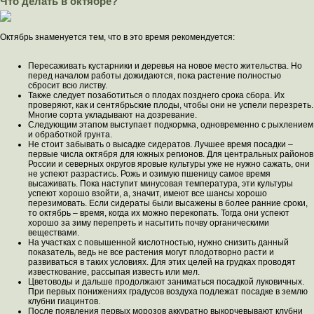
Что делать в октябре?
Октябрь знаменуется тем, что в это время рекомендуется:
Пересаживать кустарники и деревья на новое место жительства. Но
перед началом работы дожидаются, пока растение полностью
сбросит всю листву.
Также следует позаботиться о плодах позднего срока сбора. Их
проверяют, как и сентябрьские плоды, чтобы они не успели перезреть.
Многие сорта укладывают на дозревание.
Следующим этапом выступает подкормка, одновременно с рыхлением
и обработкой грунта.
Не стоит забывать о высадке сидератов. Лучшее время посадки –
первые числа октября для южных регионов. Для центральных районов
России и северных округов яровые культуры уже не нужно сажать, они
не успеют разрастись. Рожь и озимую пшеницу самое время
высаживать. Пока наступит минусовая температура, эти культуры
успеют хорошо взойти, а, значит, имеют все шансы хорошо
перезимовать. Если сидераты были высажены в более ранние сроки,
то октябрь – время, когда их можно перекопать. Тогда они успеют
хорошо за зиму перепреть и насытить почву органическими
веществами.
На участках с повышенной кислотностью, нужно снизить данный
показатель, ведь не все растения могут плодотворно расти и
развиваться в таких условиях. Для этих целей на грудках проводят
известкование, рассыпая известь или мел.
Цветоводы и дальше продолжают заниматься посадкой луковичных.
При первых понижениях градусов воздуха подлежат посадке в землю
клубни гиацинтов.
После появления первых морозов аккуратно выкорчевывают клубни