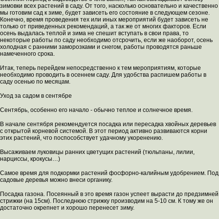
зимовки всех растений в саду. От того, насколько основательно и качественно
мы готовим сад к зиме, будет зависеть его состояние в следующем сезоне.
Конечно, время проведения тех или иных мероприятий будет зависеть не
только от приведенных рекомендаций, а так же от многих факторов. Если
осень выдалась теплой и зима не спешит вступать в свои права, то
некоторые работы по саду необходимо отсрочить, если же наоборот, осень
холодная с ранними заморозками и снегом, работы проводятся раньше
намеченного срока.
Итак, теперь перейдем непосредственно к тем мероприятиям, которые
необходимо проводить в осеннем саду. Для удобства распишем работы в
саду осенью по месяцам.
Уход за садом в сентябре
Сентябрь, особенно его начало - обычно теплое и солнечное время.
В начале сентября рекомендуется посадка или пересадка хвойных деревьев
с открытой корневой системой. В этот период активно развиваются корни
этих растений, что поспособствует удачному укоренению.
Высаживаем луковицы ранних цветущих растений (тюльпаны, лилии,
нарциссы, крокусы…)
Самое время для подкормки растений фосфорно-калийным удобрением. Под
садовые деревья можно внеси органику.
Посадка газона. Посеянный в это время газон успеет вырасти до предзимней
стрижки (на 15см). Последнюю стрижку производим на 5-10 см. К тому же он
достаточно окрепнет и хорошо перенесет зиму.