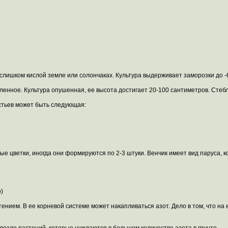
 слишком кислой земле или солончаках. Культура выдерживает заморозки до -6
енное. Культура опушенная, ее высота достигает 20-100 сантиметров. Стебл
стьев может быть следующая:
е цветки, иногда они формируются по 2-3 штуки. Венчик имеет вид паруса, 
)
ением. В ее корневой системе может накапливаться азот. Дело в том, что на