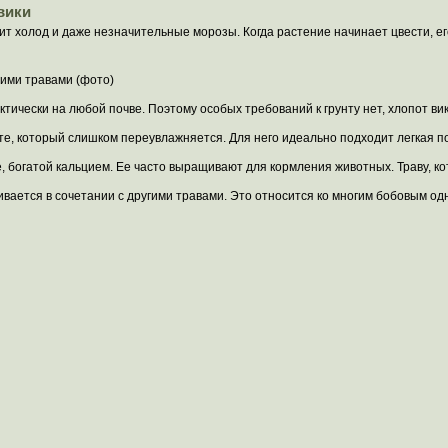
вики
т холод и даже незначительные морозы. Когда растение начинает цвести, его
гими травами (фото)
тически на любой почве. Поэтому особых требований к грунту нет, хлопот ви
нте, который слишком переувлажняется. Для него идеально подходит легкая п
, богатой кальцием. Ее часто выращивают для кормления животных. Траву, к
ивается в сочетании с другими травами. Это относится ко многим бобовым о