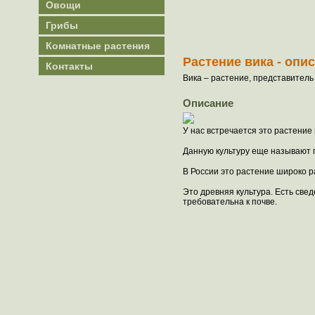
Овощи
Грибы
Комнатные растения
Растение вика - опи
Контакты
Вика – растение, представитель
Описание
У нас встречается это растение
Данную культуру еще называют п
В России это растение широко 
Это древняя культура. Есть све
требовательна к почве.