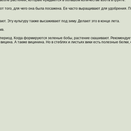
возле растений, которые нуждаются в большом количестве азота в грунте.
т от того, для чего она была посажена. Ее часто выращивают для удобрения.
ают. Эту культуру также высаживают под зиму. Делают это в конце лета.
ма.
период. Когда формируются зеленые бобы, растение скашивают. Рекомендуется
 вицина. А также вицинина. Но в стеблях и листьях вики есть полезные белки