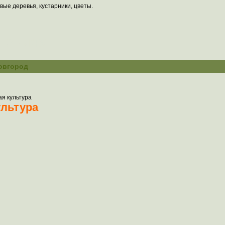
вые деревья, кустарники, цветы.
тениях
овгород
ая культура
ультура