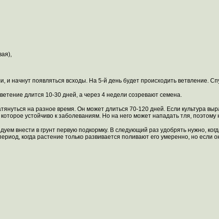
ая),
и, и начнут появляться всходы. На 5-й день будет происходить ветвление. С
ветение длится 10-30 дней, а через 4 недели созревают семена.
януться на разное время. Он может длиться 70-120 дней. Если культура выра
 которое устойчиво к заболеваниям. Но на него может нападать тля, поэтому 
ндуем внести в грунт первую подкормку. В следующий раз удобрять нужно, ког
период, когда растение только развивается поливают его умеренно, но если 