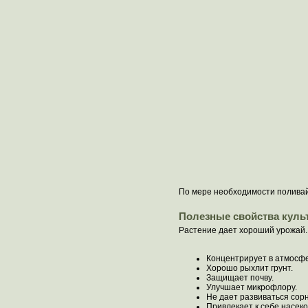
По мере необходимости поливайт
Полезные свойства куль
Растение дает хороший урожай. 
Концентрирует в атмосфе
Хорошо рыхлит грунт.
Защищает почву.
Улучшает микрофлору.
Не дает развиваться сорн
Привлекает к себе насек