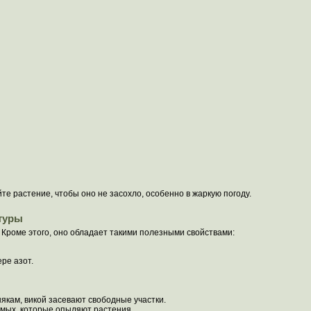
е растение, чтобы оно не засохло, особенно в жаркую погоду.
туры
Кроме этого, оно обладает такими полезными свойствами:
ре азот.
якам, викой засевают свободные участки.
омых, которые опыляют растения.