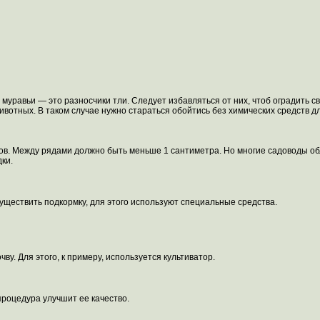
 муравьи — это разносчики тли. Следует избавляться от них, чтоб оградить с
вотных. В таком случае нужно стараться обойтись без химических средств дл
ров. Между рядами должно быть меньше 1 сантиметра. Но многие садоводы об
ки.
существить подкормку, для этого используют специальные средства.
у. Для этого, к примеру, используется культиватор.
процедура улучшит ее качество.