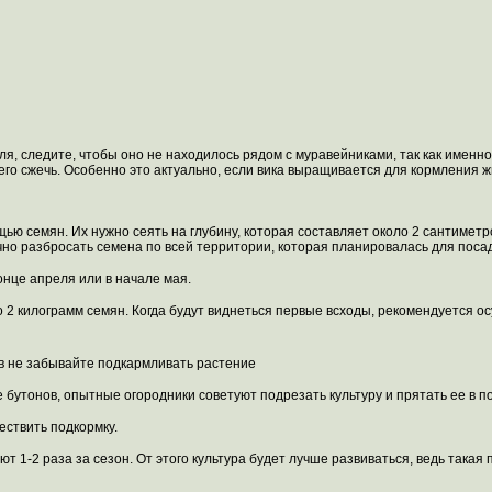
ля, следите, чтобы оно не находилось рядом с муравейниками, так как именно
о сжечь. Особенно это актуально, если вика выращивается для кормления жи
ю семян. Их нужно сеять на глубину, которая составляет около 2 сантимет
чно разбросать семена по всей территории, которая планировалась для посад
онце апреля или в начале мая.
о 2 килограмм семян. Когда будут виднеться первые всходы, рекомендуется о
 не забывайте подкармливать растение
утонов, опытные огородники советуют подрезать культуру и прятать ее в почв
ествить подкормку.
 1-2 раза за сезон. От этого культура будет лучше развиваться, ведь такая 