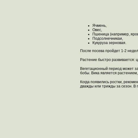
Ячмень,
Овес,
Пшеница (например, яров
Подсолнечникаи,
Кукуруза зерновая.
После посева пройдет 1-2 недел
Растение быстро развивается: ц
Вегетационный период может зат
бобы. Вика является растением,
Когда появились ростки, рекоме
дважды или трижды за сезон. В 