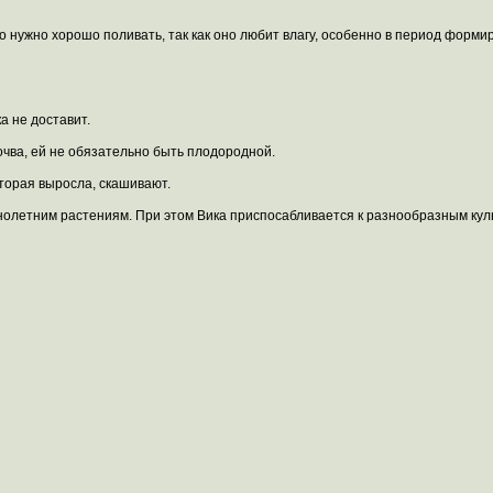
 нужно хорошо поливать, так как оно любит влагу, особенно в период форми
ка не доставит.
очва, ей не обязательно быть плодородной.
оторая выросла, скашивают.
днолетним растениям. При этом Вика приспосабливается к разнообразным ку