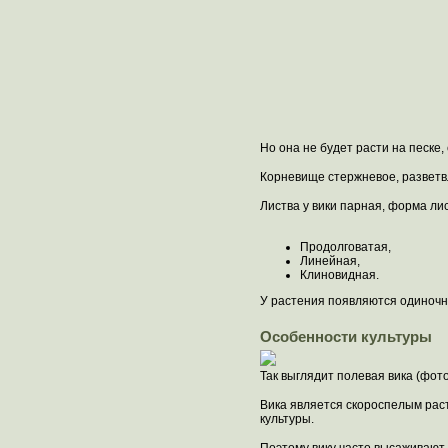
Но она не будет расти на песке,
Корневище стержневое, разветвл
Листва у вики парная, форма ли
Продолговатая,
Линейная,
Клиновидная.
У растения появляются одиночны
Особенности культуры
Так выглядит полевая вика (фото
Вика является скороспелым раст
культуры.