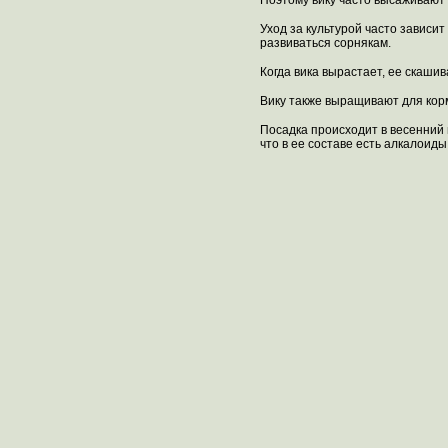
Поэтому вику часто высаживают 
Уход за культурой часто зависи
развиваться сорнякам.
Когда вика вырастает, ее скашив
Вику также выращивают для кор
Посадка происходит в весенний 
что в ее составе есть алкалоиды