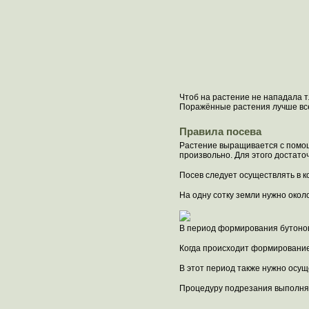
Чтоб на растение не нападала т
Поражённые растения лучше всег
Правила посева
Растение выращивается с помощь
произвольно. Для этого достато
Посев следует осуществлять в к
На одну сотку земли нужно окол
В период формирования бутонов
Когда происходит формирование б
В этот период также нужно осущ
Процедуру подрезания выполняют