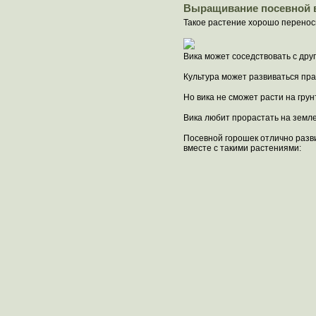
Выращивание посевной 
Такое растение хорошо переноси
Вика может соседствовать с дру
Культура может развиваться прак
Но вика не сможет расти на гру
Вика любит прорастать на земле
Посевной горошек отлично разв
вместе с такими растениями: