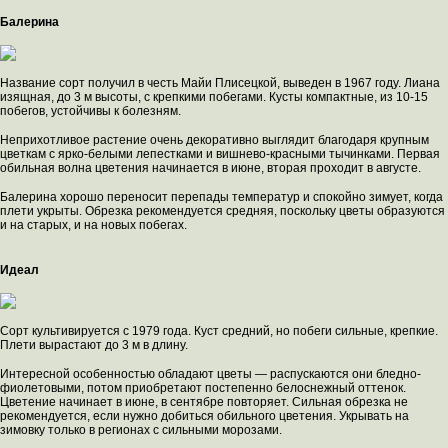
Балерина
Название сорт получил в честь Майи Плисецкой, выведен в 1967 году. Лиана
изящная, до 3 м высоты, с крепкими побегами. Кусты компактные, из 10-15
побегов, устойчивы к болезням.
Неприхотливое растение очень декоративно выглядит благодаря крупным
цветкам с ярко-белыми лепестками и вишнево-красными тычинками. Первая
обильная волна цветения начинается в июне, вторая проходит в августе.
Балерина хорошо переносит перепады температур и спокойно зимует, когда
плети укрыты. Обрезка рекомендуется средняя, поскольку цветы образуются
и на старых, и на новых побегах.
Идеал
Сорт культивируется с 1979 года. Куст средний, но побеги сильные, крепкие.
Плети вырастают до 3 м в длину.
Интересной особенностью обладают цветы — распускаются они бледно-
фиолетовыми, потом приобретают постепенно белоснежный оттенок.
Цветение начинает в июне, в сентябре повторяет. Сильная обрезка не
рекомендуется, если нужно добиться обильного цветения. Укрывать на
зимовку только в регионах с сильными морозами.