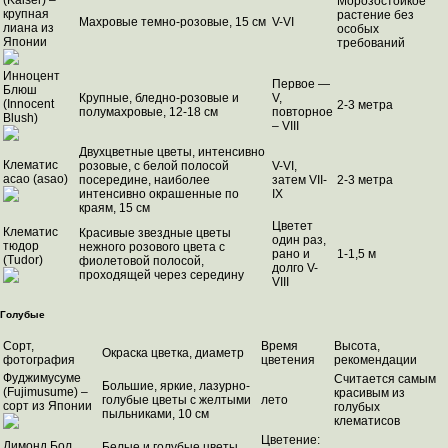
(Kaiser) –
Морозостойкое
крупная
растение без
Махровые темно-розовые, 15 см
V-VI
лиана из
особых
Японии
требований
Инноцент
Первое —
Блюш
Крупные, бледно-розовые и
V,
(Innocent
2-3 метра
полумахровые, 12-18 см
повторное
Blush)
– VIII
Двухцветные цветы, интенсивно
Клематис
розовые, с белой полосой
V-VI,
асао (asao)
посередине, наиболее
затем VII-
2-3 метра
интенсивно окрашенные по
IX
краям, 15 см
Цветет
Клематис
Красивые звездные цветы
один раз,
тюдор
нежного розового цвета с
рано и
1-1,5 м
(Tudor)
фиолетовой полосой,
долго V-
проходящей через середину
VIII
Голубые
Сорт,
Время
Высота,
Окраска цветка, диаметр
фотография
цветения
рекомендации
Фуджимусуме
Считается самым
Большие, яркие, лазурно-
(Fujimusume) –
красивым из
голубые цветы с желтыми
лето
сорт из Японии
голубых
пыльниками, 10 см
клематисов
Цветение:
Димонд Бол
Белые и голубые цветы,