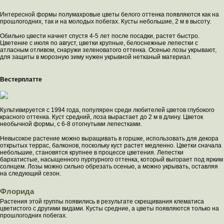
Интересной формы полумахровые цветы белого оттенка появляются как на
прошлогодних, так и на молодых побегах. Кусты небольшие, 2 м в высоту.
Обильно цвести начнет спустя 4-5 лет после посадки, растет быстро.
Цветение с июля по август, цветки крупные, белоснежные лепестки с
атласным отливом, снаружи зеленоватого оттенка. Осенью лозы укрывают,
для защиты в морозную зиму нужен укрывной нетканый материал.
Вестерплатте
Культивируется с 1994 года, популярен среди любителей цветов глубокого
красного оттенка. Куст средний, лоза вырастает до 2 м в длину. Цветок
необычной формы, с 6-8 отогнутыми лепестками.
Невысокое растение можно выращивать в горшке, использовать для декора
открытых террас, балконов, поскольку куст растет медленно. Цветки сначала
небольшие, становятся крупнее в процессе цветения. Лепестки
бархатистые, насыщенного пурпурного оттенка, который выгорает под ярким
солнцем. Лозы можно сильно обрезать осенью, а можно укрывать, оставляя
на следующий сезон.
Флорида
Растения этой группы появились в результате скрещивания клематиса
цветистого с другими видами. Кусты средние, а цветы появляются только на
прошлогодних побегах.