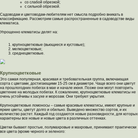
со слабой обрезкой;
с сильной обрезкой.
Садоводам и цветоводам-любителям нет смысла подробно вникать в
классификацию. Рассмотрим самые распространенные в садоводстве виды
клематиса.
Упрощенно клематисы делят на:
крупноцветковые (вьющиеся и кустовые);
мелкоцветковые;
среднецветковые.
Крупноцветковые
Это самая популярная, красивая и требовательная группа, включающая
сорта с цветами, достигающими 15-25 см в диаметре. Чаще всего они цветут
на прошлогодних побегах в мае и начале июня. Позже они могут повторить
цветение на молодых побегах. К сожалению, крупноцветковые клематисы не
очень устойчивы к засухе и морозам. Они требуют укрытия.
Крупноцветковые ломоносы – самые красивые клематисы, имеют крупные и
яркие цветы, цветут долго и обильно. Выведено множество сортов, и их
количество растет. Каждый год создаются новые разновидности, для которых
характерны все новые и новые цвета в различных оттенках.
Цветки бывают простые, полумахровые и махровые, принимают практически
все цвета (кроме черного и зеленого: