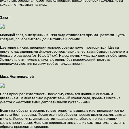
пушистая, объемная. Сорт теплолюбивый, плохо переносит холода, лозы
сохраняют, укрывая на зиму.
Закат
Молодой сорт, выведенный в 1990 году, отличается яркими цветками. Кусты
средние, побеги высотой до 3 м тонкие и ломкие.
Цветение с июня, продолжительное, осенью может повториться. Цветы
яркие, с насыщенными фиолетово-красными лепестками, бывают среднего и
большого размера (от 10 до 17 см). На солнечных участках цветет обильнее.
Хрупкие плети тяжело снимать с опоры без повреждений, поэтому
процедура укрытия на зиму требует аккуратности.
Мисс Чолмонделей
Сорт приобрел известность, поскольку славится долгим и обильным
цветением. Замечательно украсит темный уголок сада, добавит цвета на
участок с желтолистыми декоративными кустарниками.
Если куст обрезать весной, то цветение, начавшись в мае, продолжится до
августа без перерыва. После осенней обрезки первые цветки раскрываются
в июле. Лепестки крупных цветов лавандово-голубого оттенка, тычинки —
светло-коричневые. Неплохо переносит зиму, если лозы тщательно укрыты,
обрезка проводится средняя.