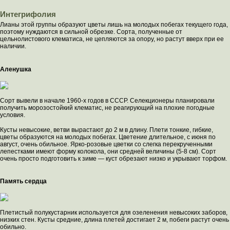
Интегрифолия
Лианы этой группы образуют цветы лишь на молодых побегах текущего года,
поэтому нуждаются в сильной обрезке. Сорта, полученные от
цельнолистового клематиса, не цепляются за опору, но растут вверх при ее
наличии.
Аленушка
Сорт вывели в начале 1960-х годов в СССР. Селекционеры планировали
получить морозостойкий клематис, не реагирующий на плохие погодные
условия.
Кусты невысокие, ветви вырастают до 2 м в длину. Плети тонкие, гибкие,
цветы образуются на молодых побегах. Цветение длительное, с июня по
август, очень обильное. Ярко-розовые цветки со слегка перекрученными
лепестками имеют форму колокола, они средней величины (5-8 см). Сорт
очень просто подготовить к зиме — куст обрезают низко и укрывают торфом.
Память сердца
Плетистый полукустарник используется для озеленения невысоких заборов,
низких стен. Кусты средние, длина плетей достигает 2 м, побеги растут очень
обильно.