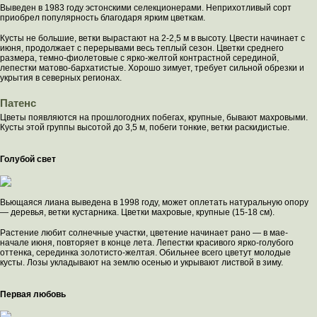
Выведен в 1983 году эстонскими селекционерами. Неприхотливый сорт
приобрел популярность благодаря ярким цветкам.
Кусты не большие, ветки вырастают на 2-2,5 м в высоту. Цвести начинает с
июня, продолжает с перерывами весь теплый сезон. Цветки среднего
размера, темно-фиолетовые с ярко-желтой контрастной серединой,
лепестки матово-бархатистые. Хорошо зимует, требует сильной обрезки и
укрытия в северных регионах.
Патенс
Цветы появляются на прошлогодних побегах, крупные, бывают махровыми.
Кусты этой группы высотой до 3,5 м, побеги тонкие, ветки раскидистые.
Голубой свет
Вьющаяся лиана выведена в 1998 году, может оплетать натуральную опору
— деревья, ветки кустарника. Цветки махровые, крупные (15-18 см).
Растение любит солнечные участки, цветение начинает рано — в мае-
начале июня, повторяет в конце лета. Лепестки красивого ярко-голубого
оттенка, серединка золотисто-желтая. Обильнее всего цветут молодые
кусты. Лозы укладывают на землю осенью и укрывают листвой в зиму.
Первая любовь