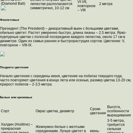
VI-VII,
(Diamond Ball)
лепестки располагаются
2 метра
повторное
симметрично, 10-12 см
– VIII
Фиолетовые
Президент (The President) – декоративный вьюн с большими цветами,
обильно цветет. Растет умеренно быстро, длина лианы – 2,5 метра. Ярко-
пурпурные цветки с полосой посередине каждого лепестка, около 17 см в
диаметре. Один из самых ранних и быстрорастущих сортов. Цветение: V,
повторное – VIII-IX.
Позднего цветения
Начало цветения с середины июня, цветение на побегах текущего года,
часто повторяют цветения в конце лета или осенью, размер цветка 13-20 см,
прирост побегов – 2-3,5 метра.
Белые или кремовые
Высота,
Сроки
Сорт
Окрас цветка, диаметр
особенности
цветения
выращивания
3-5 метра,
Халдин (Huldine) –
требуется
Жемчужно-белые с желтыми
прекрасная
сильная
серединками. Лучше цветет в
июнь-
цветущая лиана,