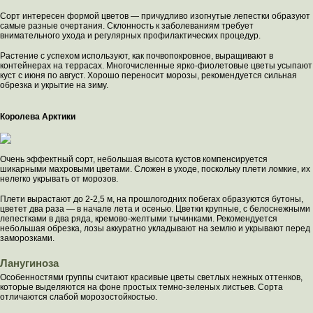
Сорт интересен формой цветов — причудливо изогнутые лепестки образуют
самые разные очертания. Склонность к заболеваниям требует
внимательного ухода и регулярных профилактических процедур.
Растение с успехом используют, как почвопокровное, выращивают в
контейнерах на террасах. Многочисленные ярко-фиолетовые цветы усыпают
куст с июня по август. Хорошо переносит морозы, рекомендуется сильная
обрезка и укрытие на зиму.
Королева Арктики
Очень эффектный сорт, небольшая высота кустов компенсируется
шикарными махровыми цветами. Сложен в уходе, поскольку плети ломкие, их
нелегко укрывать от морозов.
Плети вырастают до 2-2,5 м, на прошлогодних побегах образуются бутоны,
цветет два раза — в начале лета и осенью. Цветки крупные, с белоснежными
лепестками в два ряда, кремово-желтыми тычинками. Рекомендуется
небольшая обрезка, лозы аккуратно укладывают на землю и укрывают перед
заморозками.
Ланугиноза
Особенностями группы считают красивые цветы светлых нежных оттенков,
которые выделяются на фоне простых темно-зеленых листьев. Сорта
отличаются слабой морозостойкостью.