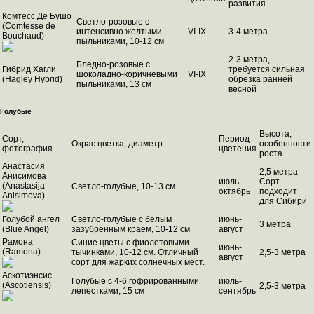
развития
Комтесс Де Бушо
Светло-розовые с
(Comtesse de
интенсивно желтыми
VI-IX
3-4 метра
Bouchaud)
пыльниками, 10-12 см
2-3 метра,
Бледно-розовые с
Гибрид Хагли
требуется сильная
шоколадно-коричневыми
VI-IX
(Hagley Hybrid)
обрезка ранней
пыльниками, 13 см
весной
Голубые
Высота,
Сорт,
Период
Окрас цветка, диаметр
особенности
фотография
цветения
роста
Анастасия
2,5 метра
Анисимова
июль-
Сорт
(Anastasija
Светло-голубые, 10-13 см
октябрь
подходит
Anisimova)
для Сибири
Голубой ангел
Светло-голубые с белым
июнь-
3 метра
(Blue Angel)
зазубренным краем, 10-12 см
август
Рамона
Синие цветы с фиолетовыми
июнь-
(Ramona)
тычинками, 10-12 см. Отличный
2,5-3 метра
август
сорт для жарких солнечных мест.
Аскотиэнсис
Голубые с 4-6 гофрированными
июль-
(Ascotiensis)
2,5-3 метра
лепестками, 15 см
сентябрь