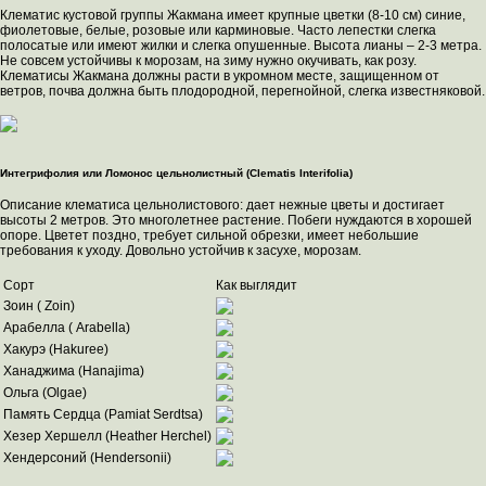
Клематис кустовой группы Жакмана имеет крупные цветки (8-10 см) синие,
фиолетовые, белые, розовые или карминовые. Часто лепестки слегка
полосатые или имеют жилки и слегка опушенные. Высота лианы – 2-3 метра.
Не совсем устойчивы к морозам, на зиму нужно окучивать, как розу.
Клематисы Жакмана должны расти в укромном месте, защищенном от
ветров, почва должна быть плодородной, перегнойной, слегка известняковой.
Интегрифолия или Ломонос цельнолистный (Clematis Interifolia)
Описание клематиса цельнолистового: дает нежные цветы и достигает
высоты 2 метров. Это многолетнее растение. Побеги нуждаются в хорошей
опоре. Цветет поздно, требует сильной обрезки, имеет небольшие
требования к уходу. Довольно устойчив к засухе, морозам.
Сорт
Как выглядит
Зоин ( Zoin)
Арабелла ( Arabella)
Хакурэ (Hakuree)
Ханаджима (Hanajima)
Ольга (Olgae)
Память Сердца (Pamiat Serdtsa)
Хезер Хершелл (Heather Herchel)
Хендерсоний (Hendersonii)