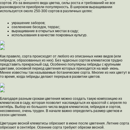
сортов. Из-за внешнего вида цветка, силы роста и требований не все
разновидности приобрели популярность. В широком выращивании
используется около 250-300 сортов в различных целях:
украшение заборов;
озеленение беседок, террас;
выращивание в открытых местах в саду;
использования в качестве покровных культур.
Как правило, сорта происходят от любого из описанных ниже видов (или
гибридов, образованных из них). Без чудесных сортов клематисов трудно
представить прекрасный сад. Особенно популярны гибриды с крупными
цветами, основной период цветения которых приходится на май- июнь.
Менее известны так называемые ботанические сорта. Многие из них цветут в
то время, когда гибриды делают перерыв в развитии цветов.
Благодаря разным срокам цветения можно создать такую ​​композицию из
клематисов в саду, которая позволит наслаждаться их красотой с апреля по
октябрь. Выбор из большого числа видов клематисов, гибридов и сортов,
несомненно, очень труден. В начале важно определить размер цветков и
сезон цветения.
Цветущие весной клематисы обрезают в июне после цветения. Летние сорта
обрезают в сентябре. Осенние сорта требуют обрезки весной.