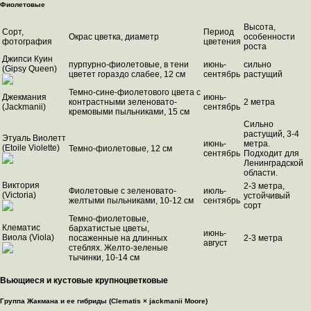
Фиолетовые
Высота,
Сорт,
Период
Окрас цветка, диаметр
особенности
фотография
цветения
роста
Джипси Куин
пурпурно-фиолетовые, в тени
июнь-
сильно
(Gipsy Queen)
цветет гораздо слабее, 12 см
сентябрь
растущий
Темно-сине-фиолетового цвета с
Джекмания
июнь-
контрастными зеленовато-
2 метра
(Jackmanii)
сентябрь
кремовыми пыльниками, 15 см
Сильно
растущий, 3-4
Этуаль Виолетт
июнь-
метра.
(Etoile Violette)
Темно-фиолетовые, 12 см
сентябрь
Подходит для
Ленинградской
области.
Виктория
2-3 метра,
Фиолетовые с зеленовато-
июль-
(Victoria)
устойчивый
желтыми пыльниками, 10-12 см
сентябрь
сорт
Темно-фиолетовые,
Клематис
бархатистые цветы,
июнь-
Виола (Viola)
посаженные на длинных
2-3 метра
август
стеблях. Желто-зеленые
тычинки, 10-14 см
Вьющиеся и кустовые крупноцветковые
Группа Жакмана и ее гибриды (Clematis × jackmanii Moore)