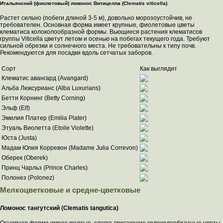
Итальянский (фиолетовый) ломонос Витицелла (Clematis viticella)
Растет сильно (побеги длиной 3-5 м), довольно морозоустойчив, не
требователен. Основная форма имеет крупные, фиолетовые цветы
клематиса колоколообразной формы. Вьющиеся растения клематисов
группы Viticella цветут летом и осенью на побегах текущего года. Требуют
сильной обрезки и солнечного места. Не требовательны к типу почв.
Рекомендуются для посадки вдоль сетчатых заборов.
Сорт
Как выглядит
Клематис авангард (Аvangard)
Альба Люксурианс (Alba Luxurians)
Бетти Корнинг (Betty Corning)
Эльф (Elf)
Эмилия Платер (Emilia Plater)
Этуаль Виолетта (Etoile Violette)
Юста (Justa)
Мадам Юлия Корревон (Madame Julia Correvon)
Оберек (Oberek)
Принц Чарльз (Prince Charles)
Полонез (Polonez)
Мелкоцветковые и средне-цветковые
Ломонос тангутский (Clematis tangutica)
Основная форма имеет желтые, слегка свисающие колоколообразные цветы