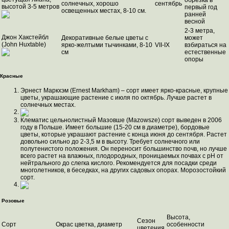
обрезка в
солнечных, хорошо
сентябрь
высотой 3-5 метров
первый год
освещенных местах, 8-10 см.
ранней
весной
2-3 метра,
Джон Хакстейбл
Декоративные белые цветы с
может
(John Huxtable)
ярко-желтыми тычинками, 8-10
VII-IX
взбираться на
см
естественные
опоры
Красные
Эрнест Маркхэм (Ernest Markham) – сорт имеет ярко-красные, крупные
цветы, украшающие растение с июля по октябрь. Лучше растет в
солнечных местах.
Клематис цельнолистный Мазовше (Mazowsze) сорт выведен в 2006
году в Польше. Имеет большие (15-20 см в диаметре), бордовые
цветы, которые украшают растение с конца июня до сентября. Растет
довольно сильно до 2-3,5 м в высоту. Требует солнечного или
полутенистого положения. Он переносит большинство почв, но лучше
всего растет на влажных, плодородных, проницаемых почвах с pH от
нейтрального до слегка кислого. Рекомендуется для посадки среди
многолетников, в беседках, на других садовых опорах. Морозостойкий
сорт.
Розовые
Высота,
Сезон
Сорт
Окрас цветка, диаметр
особенности
цветения