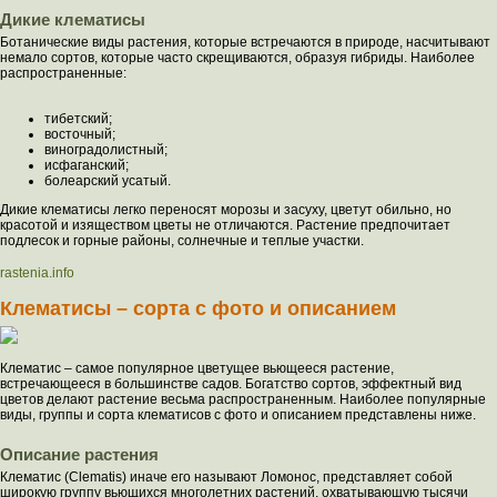
Дикие клематисы
Ботанические виды растения, которые встречаются в природе, насчитывают
немало сортов, которые часто скрещиваются, образуя гибриды. Наиболее
распространенные:
тибетский;
восточный;
виноградолистный;
исфаганский;
болеарский усатый.
Дикие клематисы легко переносят морозы и засуху, цветут обильно, но
красотой и изяществом цветы не отличаются. Растение предпочитает
подлесок и горные районы, солнечные и теплые участки.
rastenia.info
Клематисы – сорта с фото и описанием
Клематис – самое популярное цветущее вьющееся растение,
встречающееся в большинстве садов. Богатство сортов, эффектный вид
цветов делают растение весьма распространенным. Наиболее популярные
виды, группы и сорта клематисов с фото и описанием представлены ниже.
Описание растения
Клематис (Clematis) иначе его называют Ломонос, представляет собой
широкую группу вьющихся многолетних растений, охватывающую тысячи