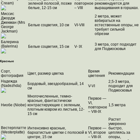
Cream)
зеленой полосой, позже
повторное
рекомендуется для
белые, 12-15 см
– VIII
выращивания в горшках.
Миссис
2 метра, может
Джордж
взбираться на
Джекман (Mrs
Белые соцветия, 10 см
VI-VIII
естественные опоры, не
George
требует сильной
Jackman)
обрезки
Балерина
3 метра, сорт подходит
(Balerina)
Белые соцветия, 15 см
V- IX
для Подмосковья
Красные
Сорт,
Время
Цвет, размер цветка
Рекомендации
фотография
цветения
Надежда
2,5-3 метра,
Бордовый, звездообразный, 14
(Nadezhda)
V-VI
подходит для
см
Подмосковья
Многочисленные, темно-
Первое —
красные, фантастически
VI,
Ниобе (Niobe)
контрастирующие с зеленым,
1,5 метра
повторное
плотным ковром из листьев, 12-
– VIII-IX
15 см
Растет
умеренно
Вестерплатте
Интенсивно красные,
Первое —
быстро,
(Westerplatte)
бархатистые цветки с полоской в
VI, второе
цепляясь за
​​центре, 15 см
– VIII-IX
опоры,