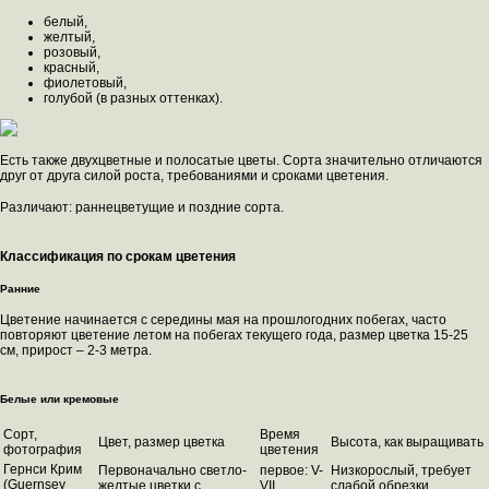
белый,
желтый,
розовый,
красный,
фиолетовый,
голубой (в разных оттенках).
Есть также двухцветные и полосатые цветы. Сорта значительно отличаются
друг от друга силой роста, требованиями и сроками цветения.
Различают: раннецветущие и поздние сорта.
Классификация по срокам цветения
Ранние
Цветение начинается с середины мая на прошлогодних побегах, часто
повторяют цветение летом на побегах текущего года, размер цветка 15-25
см, прирост – 2-3 метра.
Белые или кремовые
Сорт,
Время
Цвет, размер цветка
Высота, как выращивать
фотография
цветения
Гернси Крим
Первоначально светло-
первое: V-
Низкорослый, требует
(Guernsey
желтые цветки с
VII,
слабой обрезки,