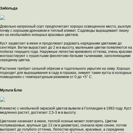
Зибольда
Довольно капризный сорт предпочитает хорошо освещенное место, рыхлую
почву с хорошим дренажом и теплый климат. Садоводы выращивают лиану
из-за необычайно изящных красивых цветков.
Куст зацветает в июне и продолжает радовать нарядными цветками до
сентября. Ветки вырастают до 2 м в высоту, маленькие цветки появляются на
побегах текущего года. Наружные лепестки кремового оттенка, очень красиво
контрастируют с пушистыми фиолетово-белыми тычинками, заполняющими
серединку цветка.
Растение требует сильной обрезки и тщательного укрытия на зиму. Хорошо
подходит для выращивания в саду в горшках, зимуют такие кусты в холодных
помещениях с температурным режимом от 0 до +5° С.
Мульти Блю
Клематис с необычной окраской цветов вывели в Голландии в 1983 году. Куст
медленно растет, достигает 2,5-3 м в высоту.
Цветение начинает в июне, теплой осенью может повторить. Цветки
полумахровые, крупные (до 13 см в диаметре), сначала ярко-синие, потом
выгорают до голубого оттенка. Лепестки крупные, красивые, а серединка