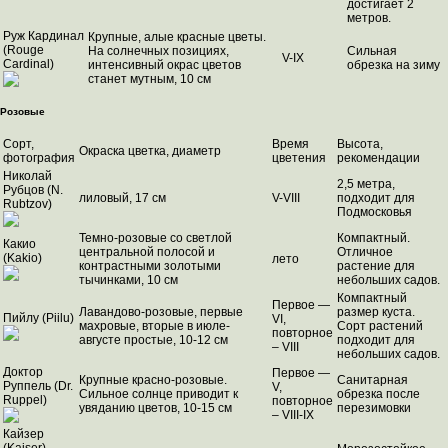
достигает 2
метров.
Руж Кардинал
Крупные, алые красные цветы.
(Rouge
На солнечных позициях,
Сильная
V-IX
Cardinal)
интенсивный окрас цветов
обрезка на зиму
станет мутным, 10 см
Розовые
Сорт,
Время
Высота,
Окраска цветка, диаметр
фотография
цветения
рекомендации
Николай
2,5 метра,
Рубцов (N.
лиловый, 17 см
V-VIII
подходит для
Rubtzov)
Подмосковья
Темно-розовые со светлой
Компактный.
Какио
центральной полосой и
Отличное
(Kakio)
лето
контрастными золотыми
растение для
тычинками, 10 см
небольших садов.
Компактный
Первое —
Лавандово-розовые, первые
размер куста.
Пийлу (Piilu)
VI,
махровые, вторые в июле-
Сорт растений
повторное
августе простые, 10-12 см
подходит для
– VIII
небольших садов.
Доктор
Первое —
Крупные красно-розовые.
Санитарная
Руппель (Dr.
V,
Сильное солнце приводит к
обрезка после
Ruppel)
повторное
увяданию цветов, 10-15 см
перезимовки
– VIII-IX
Кайзер