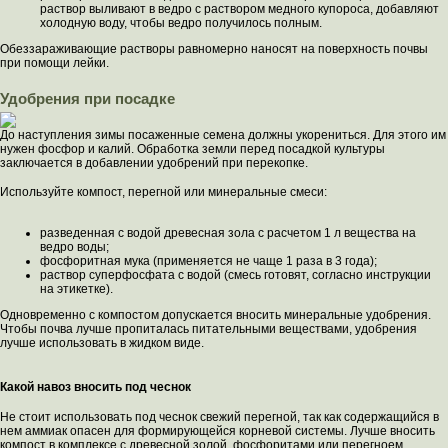
раствор выливают в ведро с раствором медного купороса, добавляют
холодную воду, чтобы ведро получилось полным.
Обеззараживающие растворы равномерно наносят на поверхность почвы
при помощи лейки.
Удобрения при посадке
До наступления зимы посаженные семена должны укорениться. Для этого им
нужен фосфор и калий. Обработка земли перед посадкой культуры
заключается в добавлении удобрений при перекопке.
Используйте компост, перегной или минеральные смеси:
разведенная с водой древесная зола с расчетом 1 л вещества на
ведро воды;
фосфоритная мука (применяется не чаще 1 раза в 3 года);
раствор суперфосфата с водой (смесь готовят, согласно инструкции
на этикетке).
Одновременно с компостом допускается вносить минеральные удобрения.
Чтобы почва лучше пропиталась питательными веществами, удобрения
лучше использовать в жидком виде.
Какой навоз вносить под чеснок
Не стоит использовать под чеснок свежий перегной, так как содержащийся в
нем аммиак опасен для формирующейся корневой системы. Лучше вносить
компост в комплексе с древесной золой, фосфоритами или перегноем