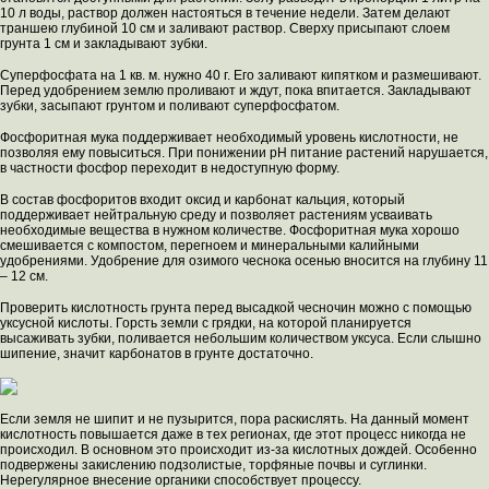
10 л воды, раствор должен настояться в течение недели. Затем делают
траншею глубиной 10 см и заливают раствор. Сверху присыпают слоем
грунта 1 см и закладывают зубки.
Суперфосфата на 1 кв. м. нужно 40 г. Его заливают кипятком и размешивают.
Перед удобрением землю проливают и ждут, пока впитается. Закладывают
зубки, засыпают грунтом и поливают суперфосфатом.
Фосфоритная мука поддерживает необходимый уровень кислотности, не
позволяя ему повыситься. При понижении pH питание растений нарушается,
в частности фосфор переходит в недоступную форму.
В состав фосфоритов входит оксид и карбонат кальция, который
поддерживает нейтральную среду и позволяет растениям усваивать
необходимые вещества в нужном количестве. Фосфоритная мука хорошо
смешивается с компостом, перегноем и минеральными калийными
удобрениями. Удобрение для озимого чеснока осенью вносится на глубину 11
– 12 см.
Проверить кислотность грунта перед высадкой чесночин можно с помощью
уксусной кислоты. Горсть земли с грядки, на которой планируется
высаживать зубки, поливается небольшим количеством уксуса. Если слышно
шипение, значит карбонатов в грунте достаточно.
Если земля не шипит и не пузырится, пора раскислять. На данный момент
кислотность повышается даже в тех регионах, где этот процесс никогда не
происходил. В основном это происходит из-за кислотных дождей. Особенно
подвержены закислению подзолистые, торфяные почвы и суглинки.
Нерегулярное внесение органики способствует процессу.