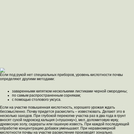
Если под рукой нет специальных приборов, уровень кислотности почвы
определяют другими методами:
заваренными кипятком несколькими листиками черной смородины;
по самым распространенным сорнякам;
с помощью столового уксуса.
Если на участке повышенная кислотность, хорошего урожая ждать
бессмысленно. Почву придется раскислить – известковать. Делают это в
несколько заходов. При глубокой перекопке участка раз в два года в грунт
вносят сухой гидроксид кальция («пушонку»), мел, доломитовую муку,
древесную золу, сидераты или гашеную известь. При каждой последующей
обработке концентрацию добавок уменьшают. При неравномерной
кислотности почвы на участке раскисление производят зонально.