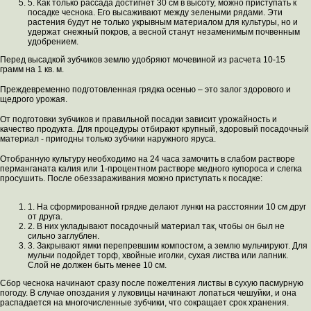
5. Как только рассада достигнет 30 см в высоту, можно приступать к
посадке чеснока. Его высаживают между зелеными рядами. Эти
растения будут не только укрывным материалом для культуры, но и
удержат снежный покров, а весной станут незаменимым почвенным
удобрением.
Перед высадкой зубчиков землю удобряют мочевиной из расчета 10-15
грамм на 1 кв. м.
Преждевременно подготовленная грядка осенью – это залог здорового и
щедрого урожая.
От подготовки зубчиков и правильной посадки зависит урожайность и
качество продукта. Для процедуры отбирают крупный, здоровый посадочный
материал - пригодны только зубчики наружного яруса.
Отобранную культуру необходимо на 24 часа замочить в слабом растворе
перманганата калия или 1-процентном растворе медного купороса и слегка
просушить. После обеззараживания можно приступать к посадке:
1. На сформированной грядке делают лунки на расстоянии 10 см друг
от друга.
2. В них укладывают посадочный материал так, чтобы он был не
сильно заглублен.
3. Закрывают ямки перепревшим компостом, а землю мульчируют. Для
мульчи подойдет торф, хвойные иголки, сухая листва или лапник.
Слой не должен быть менее 10 см.
Сбор чеснока начинают сразу после пожелтения листвы в сухую пасмурную
погоду. В случае опоздания у луковицы начинают лопаться чешуйки, и она
распадается на многочисленные зубчики, что сокращает срок хранения.