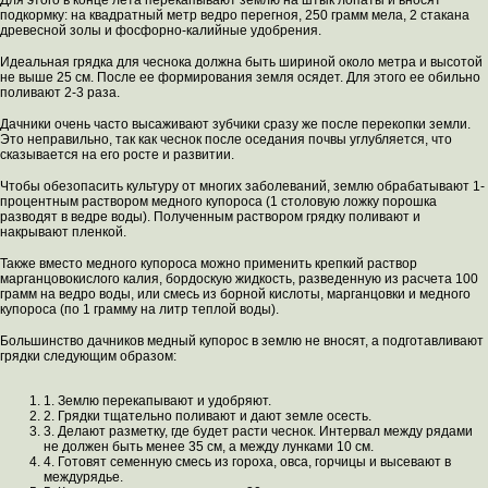
Для этого в конце лета перекапывают землю на штык лопаты и вносят
подкормку: на квадратный метр ведро перегноя, 250 грамм мела, 2 стакана
древесной золы и фосфорно-калийные удобрения.
Идеальная грядка для чеснока должна быть шириной около метра и высотой
не выше 25 см. После ее формирования земля осядет. Для этого ее обильно
поливают 2-3 раза.
Дачники очень часто высаживают зубчики сразу же после перекопки земли.
Это неправильно, так как чеснок после оседания почвы углубляется, что
сказывается на его росте и развитии.
Чтобы обезопасить культуру от многих заболеваний, землю обрабатывают 1-
процентным раствором медного купороса (1 столовую ложку порошка
разводят в ведре воды). Полученным раствором грядку поливают и
накрывают пленкой.
Также вместо медного купороса можно применить крепкий раствор
марганцовокислого калия, бордоскую жидкость, разведенную из расчета 100
грамм на ведро воды, или смесь из борной кислоты, марганцовки и медного
купороса (по 1 грамму на литр теплой воды).
Большинство дачников медный купорос в землю не вносят, а подготавливают
грядки следующим образом:
1. Землю перекапывают и удобряют.
2. Грядки тщательно поливают и дают земле осесть.
3. Делают разметку, где будет расти чеснок. Интервал между рядами
не должен быть менее 35 см, а между лунками 10 см.
4. Готовят семенную смесь из гороха, овса, горчицы и высевают в
междурядье.