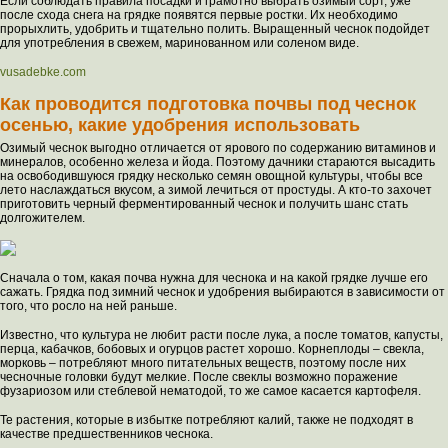
Если соблюдать правила посадки и грамотно выбрать озимый сорт, уже
после схода снега на грядке появятся первые ростки. Их необходимо
прорыхлить, удобрить и тщательно полить. Выращенный чеснок подойдет
для употребления в свежем, маринованном или соленом виде.
vusadebke.com
Как проводится подготовка почвы под чеснок
осенью, какие удобрения использовать
Озимый чеснок выгодно отличается от ярового по содержанию витаминов и
минералов, особенно железа и йода. Поэтому дачники стараются высадить
на освободившуюся грядку несколько семян овощной культуры, чтобы все
лето наслаждаться вкусом, а зимой лечиться от простуды. А кто-то захочет
приготовить черный ферментированный чеснок и получить шанс стать
долгожителем.
Сначала о том, какая почва нужна для чеснока и на какой грядке лучше его
сажать. Грядка под зимний чеснок и удобрения выбираются в зависимости от
того, что росло на ней раньше.
Известно, что культура не любит расти после лука, а после томатов, капусты,
перца, кабачков, бобовых и огурцов растет хорошо. Корнеплоды – свекла,
морковь – потребляют много питательных веществ, поэтому после них
чесночные головки будут мелкие. После свеклы возможно поражение
фузариозом или стеблевой нематодой, то же самое касается картофеля.
Те растения, которые в избытке потребляют калий, также не подходят в
качестве предшественников чеснока.