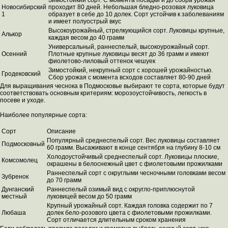
Зимостойкий сорт. С момента посадки и до сбора урожая
Новосибирский
проходит 80 дней. Небольшая бледно-розовая луковица
1
образует в себе до 10 долек. Сорт устойчив к заболеваниям
и имеет полуострый вкус
Высокоурожайный, стрелкующийся сорт. Луковицы крупные,
Алькор
каждая весом до 40 грамм
Универсальный, раннеспелый, высокоурожайный сорт.
Осенний
Плотные крупные луковицы весят до 36 грамм и имеют
фиолетово-лиловый оттенок чешуек
Зимостойкий, некрупный сорт с хорошей урожайностью.
Гродековский
Сбор урожая с момента всходов составляет 80-90 дней
Для выращивания чеснока в Подмосковье выбирают те сорта, которые будут
соответствовать основным критериям: морозоустойчивость, легкость в
посеве и уходе.
Наиболее популярные сорта:
Сорт
Описание
Популярный среднеспелый сорт. Вес луковицы составляет
Подмосковный
60 грамм. Высаживают в конце сентября на глубину 8-10 см
Холодоустойчивый среднеспелый сорт. Луковицы плоские,
Комсомолец
окрашены в белоснежный цвет с фиолетовыми прожилками
Раннеспелый сорт с округлыми чесночными головками весом
Зубренок
до 70 грамм
Дунганский
Раннеспелый озимый вид с округло-приплюснутой
местный
луковицей весом до 50 грамм
Крупный урожайный сорт. Каждая головка содержит по 7
Любаша
долек бело-розового цвета с фиолетовыми прожилками.
Сорт отличается длительным сроком хранения