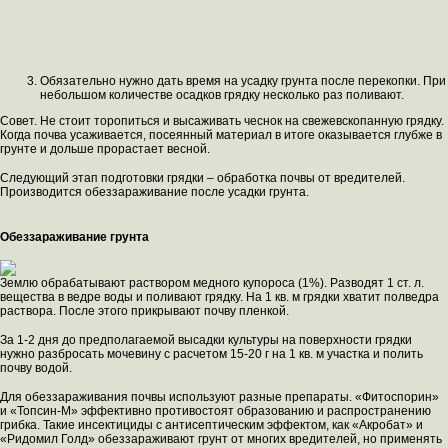
Обязательно нужно дать время на усадку грунта после перекопки. При
небольшом количестве осадков грядку несколько раз поливают.
Совет. Не стоит торопиться и высаживать чеснок на свежевскопанную грядку.
Когда почва усаживается, посеянный материал в итоге оказывается глубже в
грунте и дольше прорастает весной.
Следующий этап подготовки грядки – обработка почвы от вредителей.
Производится обеззараживание после усадки грунта.
Обеззараживание грунта
Землю обрабатывают раствором медного купороса (1%). Разводят 1 ст. л.
вещества в ведре воды и поливают грядку. На 1 кв. м грядки хватит полведра
раствора. После этого прикрывают почву пленкой.
За 1-2 дня до предполагаемой высадки культуры на поверхности грядки
нужно разбросать мочевину с расчетом 15-20 г на 1 кв. м участка и полить
почву водой.
Для обеззараживания почвы используют разные препараты. «Фитоспорин»
и «Топсин-М» эффективно противостоят образованию и распространению
грибка. Такие инсектициды с антисептическим эффектом, как «Акробат» и
«Ридомил Голд» обеззараживают грунт от многих вредителей, но применять