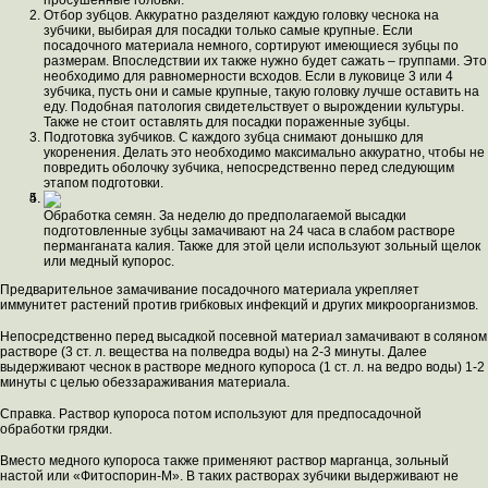
просушенные головки.
Отбор зубцов. Аккуратно разделяют каждую головку чеснока на
зубчики, выбирая для посадки только самые крупные. Если
посадочного материала немного, сортируют имеющиеся зубцы по
размерам. Впоследствии их также нужно будет сажать – группами. Это
необходимо для равномерности всходов. Если в луковице 3 или 4
зубчика, пусть они и самые крупные, такую головку лучше оставить на
еду. Подобная патология свидетельствует о вырождении культуры.
Также не стоит оставлять для посадки пораженные зубцы.
Подготовка зубчиков. С каждого зубца снимают донышко для
укоренения. Делать это необходимо максимально аккуратно, чтобы не
повредить оболочку зубчика, непосредственно перед следующим
этапом подготовки.
Обработка семян. За неделю до предполагаемой высадки
подготовленные зубцы замачивают на 24 часа в слабом растворе
перманганата калия. Также для этой цели используют зольный щелок
или медный купорос.
Предварительное замачивание посадочного материала укрепляет
иммунитет растений против грибковых инфекций и других микроорганизмов.
Непосредственно перед высадкой посевной материал замачивают в соляном
растворе (3 ст. л. вещества на полведра воды) на 2-3 минуты. Далее
выдерживают чеснок в растворе медного купороса (1 ст. л. на ведро воды) 1-2
минуты с целью обеззараживания материала.
Справка. Раствор купороса потом используют для предпосадочной
обработки грядки.
Вместо медного купороса также применяют раствор марганца, зольный
настой или «Фитоспорин-М». В таких растворах зубчики выдерживают не