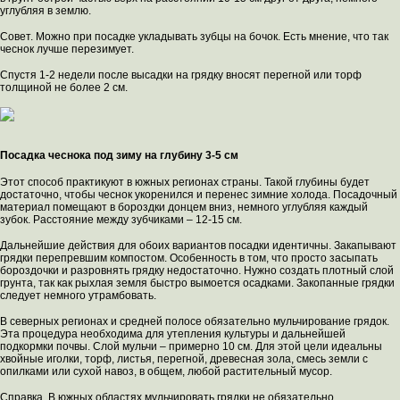
углубляя в землю.
Совет. Можно при посадке укладывать зубцы на бочок. Есть мнение, что так
чеснок лучше перезимует.
Спустя 1-2 недели после высадки на грядку вносят перегной или торф
толщиной не более 2 см.
Посадка чеснока под зиму на глубину 3-5 см
Этот способ практикуют в южных регионах страны. Такой глубины будет
достаточно, чтобы чеснок укоренился и перенес зимние холода. Посадочный
материал помещают в бороздки донцем вниз, немного углубляя каждый
зубок. Расстояние между зубчиками – 12-15 см.
Дальнейшие действия для обоих вариантов посадки идентичны. Закапывают
грядки перепревшим компостом. Особенность в том, что просто засыпать
бороздочки и разровнять грядку недостаточно. Нужно создать плотный слой
грунта, так как рыхлая земля быстро вымоется осадками. Закопанные грядки
следует немного утрамбовать.
В северных регионах и средней полосе обязательно мульчирование грядок.
Эта процедура необходима для утепления культуры и дальнейшей
подкормки почвы. Слой мульчи – примерно 10 см. Для этой цели идеальны
хвойные иголки, торф, листья, перегной, древесная зола, смесь земли с
опилками или сухой навоз, в общем, любой растительный мусор.
Справка. В южных областях мульчировать грядки не обязательно.