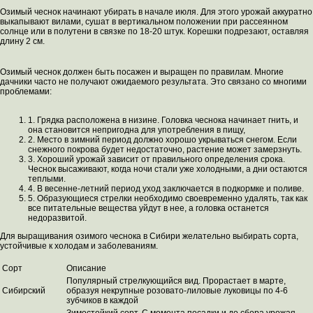
Озимый чеснок начинают убирать в начале июля. Для этого урожай аккуратно
выкапывают вилами, сушат в вертикальном положении при рассеянном
солнце или в полутени в связке по 18-20 штук. Корешки подрезают, оставляя
длину 2 см.
Озимый чеснок должен быть посажен и выращен по правилам. Многие
дачники часто не получают ожидаемого результата. Это связано со многими
проблемами:
1. Грядка расположена в низине. Головка чеснока начинает гнить, и
она становится непригодна для употребления в пищу,
2. Место в зимний период должно хорошо укрываться снегом. Если
снежного покрова будет недостаточно, растение может замерзнуть.
3. Хороший урожай зависит от правильного определения срока.
Чеснок высаживают, когда ночи стали уже холодными, а дни остаются
теплыми.
4. В весенне-летний период уход заключается в подкормке и поливе.
5. Образующиеся стрелки необходимо своевременно удалять, так как
все питательные вещества уйдут в нее, а головка останется
недоразвитой.
Для выращивания озимого чеснока в Сибири желательно выбирать сорта,
устойчивые к холодам и заболеваниям.
Сорт
Описание
Популярный стрелкующийся вид. Прорастает в марте,
Сибирский
образуя некрупные розовато-лиловые луковицы по 4-6
зубчиков в каждой