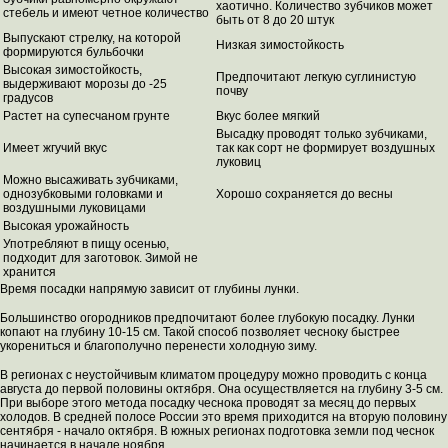
хаотично. Количество зубчиков может
стебель и имеют четное количество
быть от 8 до 20 штук
Выпускают стрелку, на которой
Низкая зимостойкость
формируются бульбочки
Высокая зимостойкость,
Предпочитают легкую суглинистую
выдерживают морозы до -25
почву
градусов
Растет на супесчаном грунте
Вкус более мягкий
Высадку проводят только зубчиками,
Имеет жгучий вкус
так как сорт не формирует воздушных
луковиц
Можно высаживать зубчиками,
однозубковыми головками и
Хорошо сохраняется до весны
воздушными луковицами
Высокая урожайность
Употребляют в пищу осенью,
подходит для заготовок. Зимой не
хранится
Время посадки напрямую зависит от глубины лунки.
Большинство огородников предпочитают более глубокую посадку. Лунки
копают на глубину 10-15 см. Такой способ позволяет чесноку быстрее
укорениться и благополучно перенести холодную зиму.
В регионах с неустойчивым климатом процедуру можно проводить с конца
августа до первой половины октября. Она осуществляется на глубину 3-5 см.
При выборе этого метода посадку чеснока проводят за месяц до первых
холодов. В средней полосе России это время приходится на вторую половину
сентября - начало октября. В южных регионах подготовка земли под чеснок
начинается в начале ноября.