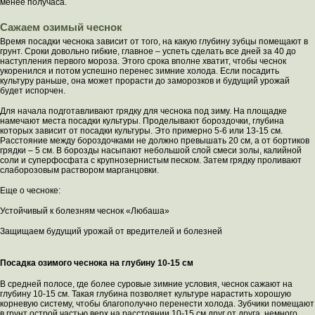
менее получаса.
Сажаем озимый чеснок
Время посадки чеснока зависит от того, на какую глубину зубцы помещают в
грунт. Сроки довольно гибкие, главное – успеть сделать все дней за 40 до
наступления первого мороза. Этого срока вполне хватит, чтобы чеснок
укоренился и потом успешно перенес зимние холода. Если посадить
культуру раньше, она может прорасти до заморозков и будущий урожай
будет испорчен.
Для начала подготавливают грядку для чеснока под зиму. На площадке
намечают места посадки культуры. Проделывают бороздочки, глубина
которых зависит от посадки культуры. Это примерно 5-6 или 13-15 см.
Расстояние между бороздочками не должно превышать 20 см, а от бортиков
грядки – 5 см. В борозды насыпают небольшой слой смеси золы, калийной
соли и суперфосфата с крупнозернистым песком. Затем грядку проливают
слаборозовым раствором марганцовки.
Еще о чесноке:
Устойчивый к болезням чеснок «Любаша»
Защищаем будущий урожай от вредителей и болезней
Посадка озимого чеснока на глубину 10-15 см
В средней полосе, где более суровые зимние условия, чеснок сажают на
глубину 10-15 см. Такая глубина позволяет культуре нарастить хорошую
корневую систему, чтобы благополучно перенести холода. Зубчики помещают
в грунт острой частью верх на расстоянии 10-15 см друг от друга, немного