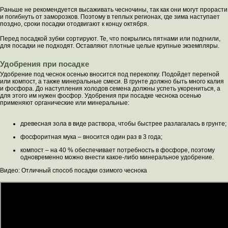
Раньше не рекомендуется высаживать чесночины, так как они могут прорасти
и погибнуть от заморозков. Поэтому в теплых регионах, где зима наступает
поздно, сроки посадки отодвигают к концу октября.
Перед посадкой зубки сортируют. Те, что покрылись пятнами или подгнили,
для посадки не подходят. Оставляют плотные целые крупные экземпляры.
Удобрения при посадке
Удобрение под чеснок осенью вносится под перекопку. Подойдет перегной
или компост, а также минеральные смеси. В грунте должно быть много калия
и фосфора. До наступления холодов семена должны успеть укорениться, а
для этого им нужен фосфор. Удобрения при посадке чеснока осенью
применяют органические или минеральные:
древесная зола в виде раствора, чтобы быстрее разлагалась в грунте;
фосфоритная мука – вносится один раз в 3 года;
компост – на 40 % обеспечивает потребность в фосфоре, поэтому
одновременно можно внести какое-либо минеральное удобрение.
Видео: Отличный способ посадки озимого чеснока