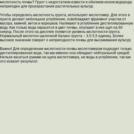
кислотность почвы? Грунт с недостатком извести и обилием ионов водорода
непригоден для произрастания растительных культур.
Чтобы определить кислотность грунта, используют кислотомер. Для этого в
грунте делают небольшое углубление, освобождают фрагмент участка от
мусора, камней, веток и корешков. Наливают в углубление дистиллированную
воду. Как только вода окрасится в цвет почвы, опускают в нее щуп на 60
секунд. После этого на дисплее появится уровень кислотности грунта.
Нормальный кислотно-щелочной баланс грунта – 3,5-5,5 единиц. Более
высокое значение говорит о непригодности почвы для высаживания культур.
Важно! Для определении кислотности почвы кислотомером подходит только
дистиллированная вода, так как именно она обладает нейтральной средой.
Нельзя касаться руками ни щупа кислотомера, ни воды в углублении, так как
это исказит результат.