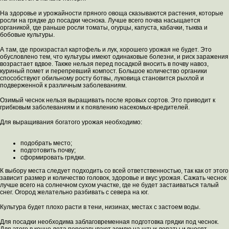
На здоровье и урожайности пряного овоща сказываются растения, которые
росли на грядке до посадки чеснока. Лучше всего почва насыщается
органикой, где раньше росли томаты, огурцы, капуста, кабачки, тыква и
бобовые культуры.
А там, где произрастал картофель и лук, хорошего урожая не будет. Это
обусловлено тем, что культуры имеют одинаковые болезни, и риск заражения
возрастает вдвое. Также нельзя перед посадкой вносить в почву навоз,
куриный помет и перепревший компост. Большое количество органики
способствуют обильному росту ботвы, луковица становится рыхлой и
подверженной к различным заболеваниям.
Озимый чеснок нельзя выращивать после яровых сортов. Это приводит к
грибковым заболеваниям и к появлению насекомых-вредителей.
Для выращивания богатого урожая необходимо:
подобрать место;
подготовить почву;
сформировать грядки.
К выбору места следует подходить со всей ответственностью, так как от этого
зависит размер и количество головок, здоровье и вкус урожая. Сажать чеснок
лучше всего на солнечном сухом участке, где не будет застаиваться талый
снег. Огород желательно разбивать с севера на юг.
Культура будет плохо расти в тени, низинах, местах с застоем воды.
Для посадки необходима заблаговременная подготовка грядки под чеснок.