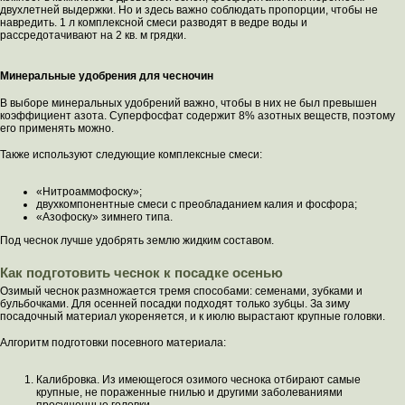
двухлетней выдержки. Но и здесь важно соблюдать пропорции, чтобы не
навредить. 1 л комплексной смеси разводят в ведре воды и
рассредотачивают на 2 кв. м грядки.
Минеральные удобрения для чесночин
В выборе минеральных удобрений важно, чтобы в них не был превышен
коэффициент азота. Суперфосфат содержит 8% азотных веществ, поэтому
его применять можно.
Также используют следующие комплексные смеси:
«Нитроаммофоску»;
двухкомпонентные смеси с преобладанием калия и фосфора;
«Азофоску» зимнего типа.
Под чеснок лучше удобрять землю жидким составом.
Как подготовить чеснок к посадке осенью
Озимый чеснок размножается тремя способами: семенами, зубками и
бульбочками. Для осенней посадки подходят только зубцы. За зиму
посадочный материал укореняется, и к июлю вырастают крупные головки.
Алгоритм подготовки посевного материала:
Калибровка. Из имеющегося озимого чеснока отбирают самые
крупные, не пораженные гнилью и другими заболеваниями