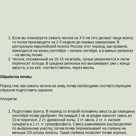
Если вы планируете сажать чеснок на 3-5 см (что делают чаще всего),
то посев производите за 2-3 недели до первых заморозков. В
центрально-европейской полосе России этот период, как правило,
приходится на конец сентября – начало октября, а в южных регионах
– на месяц позже.
Чеснок, посаженный на 10-15 см вглубь, лучше укореняется и легче
переносит холода. В средних регионах его высаживают уже с конца
августа, а на юге, соответственно, через месяц.
Обработка почвы
Перед тем, как сажать чеснок на зиму, почву необходимо соответствующим
образом подготовить заранее.
Алгоритм:
Подготовка грунта. В период со второй половины августа до середины
сентября почву удобряют. На каждый 1 кв. м грядки наносят смесь из
10 кг перегноя, 2 ст. древесной золы, 1 ст. мела, 2 ст. л. натрия
сульфата и 1 ст. л. суперфосфата. Смесь равномерно распределяют
по выбранному участку, затем почву перекапывают на глубину не
меньше 2/3 штыка лопаты. Такая глубина позволит почве хорошо