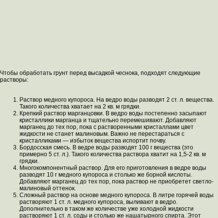
Чтобы обработать грунт перед высадкой чеснока, подходят следующие
растворы:
Раствор медного купороса. На ведро воды разводят 2 ст. л. вещества.
Такого количества хватает на 2 кв. м грядки.
Крепкий раствор марганцовки. В ведро воды постепенно засыпают
кристаллики марганца и тщательно перемешивают. Добавляют
марганец до тех пор, пока с растворенными кристаллами цвет
жидкости не станет малиновым. Важно не перестараться с
кристалликами — избыток вещества испортит почву.
Бордосская смесь. В ведре воды разводят 100 г вещества (это
примерно 5 ст. л.). Такого количества раствора хватит на 1,5-2 кв. м
грядки.
Многокомпонентный раствор. Для его приготовления в ведре воды
разводят 10 г медного купороса и столько же борной кислоты.
Добавляют марганец до тех пор, пока раствор не приобретет светло-
малиновый оттенок.
Сложный раствор на основе медного купороса. В литре горячей воды
растворяют 1 ст. л. медного купороса, выливают в ведро.
Дополнительно в таком же количестве уже холодной жидкости
растворяют 1 ст. л. соды и столько же нашатырного спирта. Этот