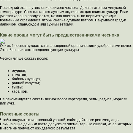
Последний этап – утепление озимого чеснока. Делают это при минусовой
температуре. Снег считается лучшим «одеялом» для озимых культур. Если
участок хорошо продувается, можно поставить по периметру грядки
временные ограждения, чтобы снег не сдувало ветром. Накрывают грядки
лапником, спанбондом или сухими ветками.
Какие овощи могут быть предшественниками чеснока
Озимый чеснок нуждается в насыщенной органическими удобрениями почве.
Это обеспечивают предшествующие культуры.
Чеснок лучше сажать после:
огурцов;
томатов;
бобовых культур;
ранней капусты;
тыквы;
кабачков.
Не рекомендуется сажать чеснок после картофеля, репы, редиса, моркови
или лука.
Полезные советы
Чтобы получить качественный урожай, соблюдайте все рекомендации.
Начинающие дачники часто допускают элементарные ошибки, из-за которых
в итоге не получают ожидаемого результата.