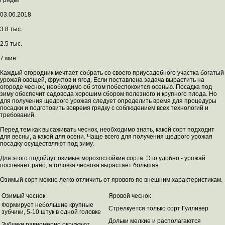
Грядки
03.06.2018
3.8 тыс.
2.5 тыс.
7 мин.
Каждый огородник мечтает собрать со своего приусадебного участка богатый
урожай овощей, фруктов и ягод. Если поставлена задача вырастить на
огороде чеснок, необходимо об этом побеспокоится осенью. Посадка под
зиму обеспечит садовода хорошим сбором полезного и крупного плода. Но
для получения щедрого урожая следует определить время для процедуры
посадки и подготовить вовремя грядку с соблюдением всех технологий и
требований.
Перед тем как высаживать чеснок, необходимо знать, какой сорт подходит
для весны, а какой для осени. Чаще всего для получения щедрого урожая
посадку осуществляют под зиму.
Для этого подойдут озимые морозостойкие сорта. Это удобно - урожай
поспевает рано, а головка чеснока вырастает большая.
Озимый сорт можно легко отличить от ярового по внешним характеристикам.
Озимый чеснок
Яровой чеснок
Формирует небольшие крупные
Стрелкуется только сорт Гулливер
зубчики, 5-10 штук в одной головке
Дольки мелкие и располагаются
Зубчики равномерно окружают