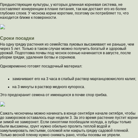
Предшествующие культуры, у которых длинная корневая система, не
составляют конкуренции в плане питания, так как достают его из более
глубоких слоев. У чеснока корни короткие, поэтому он потребляет то, что
находится ближе к поверхности.
Сроки посадки
На одну грядку растения из семейства луковых высаживают не раньше, чем
через 5 лет. Только в таком случае можно получить богатый и здоровый
урожай. Подготовка почвы под чеснок осенью начинается в августе, после
уборки грядки, удаления ботвы и сорняков.
Одновременно готовят посадочный материал:
замачивают его на 3 часа в слабый раствор марганцовокислого калия;
на 3 минуты в раствор медного купороса.
Это предохранит семена от имеющихся в почве спор грибка.
Сажать чесночины можно начинать в конце сентября начале октября, чтобы
до заморозков оставалось еще недели 3. За это время растение пустит корни
и зимой не замерзнет. Если синоптики пообещали холода, а зубцы только
были высажены, грунт нужно обильно пролить теплой водой и
замульчировать листьями, соломой или накрыть грядку садовой пленкой.
Только весной пленку нужно снимать рано, чтобы посевы не упрели.