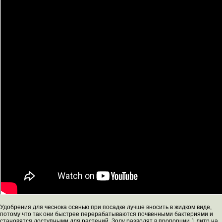
Удобрения для чеснока осенью при посадке лучше вносить в жидком виде,
потому что так они быстрее перерабатываются почвенными бактериями и
становятся доступными для растений. Золу разводят в пропорции 1 литр на