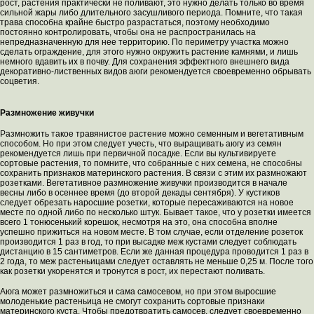
рост, растения практически не поливают, это нужно делать только во время
сильной жары либо длительного засушливого периода. Помните, что такая
трава способна крайне быстро разрастаться, поэтому необходимо
постоянно контролировать, чтобы она не распространилась на
непредназначенную для нее территорию. По периметру участка можно
сделать ограждение, для этого нужно окружить растение камнями, и лишь
немного вдавить их в почву. Для сохранения эффектного внешнего вида
декоративно-лиственных видов аюги рекомендуется своевременно обрывать
соцветия.
Размножение живучки
Размножить такое травянистое растение можно семенным и вегетативным
способом. Но при этом следует учесть, что выращивать аюгу из семян
рекомендуется лишь при первичной посадке. Если вы культивируете
сортовые растения, то помните, что собранные с них семена, не способны
сохранить признаков материнского растения. В связи с этим их размножают
розетками. Вегетативное размножение живучки производится в начале
весны либо в осеннее время (до второй декады сентября). У кустиков
следует обрезать наросшие розетки, которые пересаживаются на новое
месте по одной либо по несколько штук. Бывает такое, что у розетки имеется
всего 1 тонюсенький корешок, несмотря на это, она способна вполне
успешно прижиться на новом месте. В том случае, если отделение розеток
производится 1 раз в год, то при высадке меж кустами следует соблюдать
дистанцию в 15 сантиметров. Если же данная процедура проводится 1 раз в
2 года, то меж растеньицами следует оставлять не меньше 0,25 м. После того
как розетки укоренятся и тронутся в рост, их перестают поливать.
Аюга может размножиться и сама самосевом, но при этом выросшие
молоденькие растеньица не смогут сохранить сортовые признаки
материнского куста. Чтобы предотвратить самосев, следует своевременно