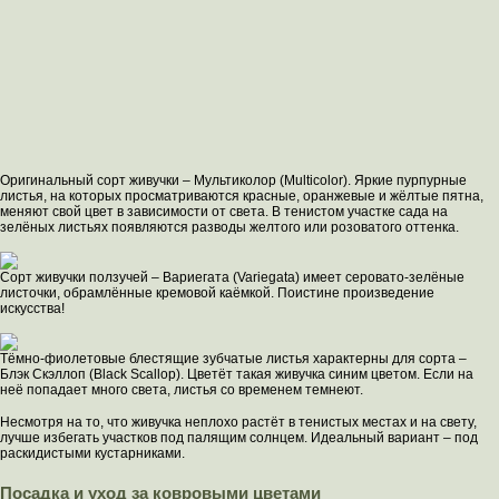
Оригинальный сорт живучки – Мультиколор (Multicolor). Яркие пурпурные
листья, на которых просматриваются красные, оранжевые и жёлтые пятна,
меняют свой цвет в зависимости от света. В тенистом участке сада на
зелёных листьях появляются разводы желтого или розоватого оттенка.
Сорт живучки ползучей – Вариегата (Variegata) имеет серовато-зелёные
листочки, обрамлённые кремовой каёмкой. Поистине произведение
искусства!
Тёмно-фиолетовые блестящие зубчатые листья характерны для сорта –
Блэк Скэллоп (Black Scallop). Цветёт такая живучка синим цветом. Если на
неё попадает много света, листья со временем темнеют.
Несмотря на то, что живучка неплохо растёт в тенистых местах и на свету,
лучше избегать участков под палящим солнцем. Идеальный вариант – под
раскидистыми кустарниками.
Посадка и уход за ковровыми цветами