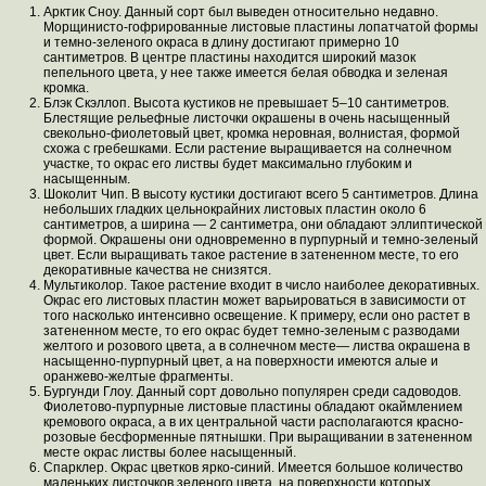
Арктик Сноу. Данный сорт был выведен относительно недавно.
Морщинисто-гофрированные листовые пластины лопатчатой формы
и темно-зеленого окраса в длину достигают примерно 10
сантиметров. В центре пластины находится широкий мазок
пепельного цвета, у нее также имеется белая обводка и зеленая
кромка.
Блэк Скэллоп. Высота кустиков не превышает 5–10 сантиметров.
Блестящие рельефные листочки окрашены в очень насыщенный
свекольно-фиолетовый цвет, кромка неровная, волнистая, формой
схожа с гребешками. Если растение выращивается на солнечном
участке, то окрас его листвы будет максимально глубоким и
насыщенным.
Шоколит Чип. В высоту кустики достигают всего 5 сантиметров. Длина
небольших гладких цельнокрайних листовых пластин около 6
сантиметров, а ширина ― 2 сантиметра, они обладают эллиптической
формой. Окрашены они одновременно в пурпурный и темно-зеленый
цвет. Если выращивать такое растение в затененном месте, то его
декоративные качества не снизятся.
Мультиколор. Такое растение входит в число наиболее декоративных.
Окрас его листовых пластин может варьироваться в зависимости от
того насколько интенсивно освещение. К примеру, если оно растет в
затененном месте, то его окрас будет темно-зеленым с разводами
желтого и розового цвета, а в солнечном месте― листва окрашена в
насыщенно-пурпурный цвет, а на поверхности имеются алые и
оранжево-желтые фрагменты.
Бургунди Глоу. Данный сорт довольно популярен среди садоводов.
Фиолетово-пурпурные листовые пластины обладают окаймлением
кремового окраса, а в их центральной части располагаются красно-
розовые бесформенные пятнышки. При выращивании в затененном
месте окрас листвы более насыщенный.
Спарклер. Окрас цветков ярко-синий. Имеется большое количество
маленьких листочков зеленого цвета, на поверхности которых