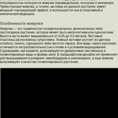
популярностью пользуется живучка пирамидальная, ползучая и женевская.
Туркестанская живучка, а точнее, вытяжка из данного растения, имеет
мощный тонизирующий эффект, и используется она в спортивной и
клинической медицине.
Особенности живучки
Живучка ― это травянистое полувечнозеленое, вечнозеленое либо
листопадное растение, которое может быть многолетним или однолетним.
Высота куста может варьироваться от 0,05 до 0,5 метров. Листовые
пластины расположены супротивно. Ложные мутовки состоят из цветков
голубого, синего, пурпурного либо желтого окраса. Все виды такого растения
отличаются нетребовательностью к почве и к условиям выращивания.
Садоводами, как правило, культивируются декоративно-лиственные и
почвопокровные виды и формы аюги. В ландшафтном дизайне ее применяют
для выращивания в рокариях, миксбордерах и альпинариях, а еще живучку
культивируют в качестве почвопокровного растения.