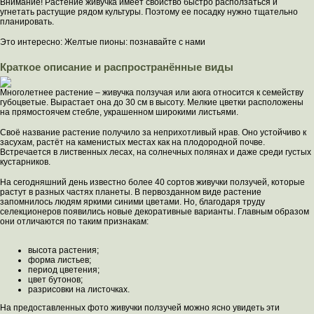
Внимание! Растение живучка имеет свойство быстро расползаться и
угнетать растущие рядом культуры. Поэтому ее посадку нужно тщательно
планировать.
Это интересно: Желтые пионы: познавайте с нами
Краткое описание и распространённые виды
Многолетнее растение – живучка ползучая или аюга относится к семейству
губоцветые. Вырастает она до 30 см в высоту. Мелкие цветки расположены
на прямостоячем стебле, украшенном широкими листьями.
Своё название растение получило за неприхотливый нрав. Оно устойчиво к
засухам, растёт на каменистых местах как на плодородной почве.
Встречается в лиственных лесах, на солнечных полянах и даже среди густых
кустарников.
На сегодняшний день известно более 40 сортов живучки ползучей, которые
растут в разных частях планеты. В первозданном виде растение
запомнилось людям яркими синими цветами. Но, благодаря труду
селекционеров появились новые декоративные варианты. Главным образом
они отличаются по таким признакам:
высота растения;
форма листьев;
период цветения;
цвет бутонов;
разрисовки на листочках.
На предоставленных фото живучки ползучей можно ясно увидеть эти