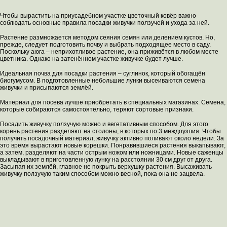
Чтобы вырастить на приусадебном участке цветочный ковёр важно
соблюдать основные правила посадки живучки ползучей и ухода за ней.
Растение размножается методом сеяния семян или делением кустов. Но,
прежде, следует подготовить почву и выбрать подходящее место в саду.
Поскольку аюга – неприхотливое растение, она приживётся в любом месте
цветника. Однако на затенённом участке живучке будет лучше.
Идеальная почва для посадки растения – суглинок, который обогащён
биогумусом. В подготовленные небольшие лунки высеиваются семена
живучки и присыпаются землёй.
Материал для посева лучше приобретать в специальных магазинах. Семена,
которые собираются самостоятельно, теряют сортовые признаки.
Посадить живучку ползучую можно и вегетативным способом. Для этого
корень растения разделяют на столоны, в которых по 3 междоузлия. Чтобы
получить посадочный материал, живучку активно поливают около недели. За
это время вырастают новые корешки. Понравившиеся растения выкапывают,
а затем, разделяют на части острым ножом или ножницами. Новые саженцы
выкладывают в приготовленную лунку на расстоянии 30 см друг от друга.
Засыпая их землёй, главное не покрыть верхушку растения. Высаживать
живучку ползучую таким способом можно весной, пока она не зацвела.