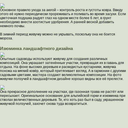
Основное правило ухода за аюгой – контроль роста и густоты ковра. Ввиду
этого её нужно периодически прореживать и поливать во время засухи. Если
цветочная подушка радует глаз на одном месте более 6 лет, в грунт
необходимо внести азотистые удобрения. А ранней весной добавить
немного почвы.
В зимний период живучку можно не укрывать, поскольку она не боится
мороза.
Изюминка ландшафтного дизайна
Опытные садоводы используют живучку для создания различных
композиций. Она украшает затенённые участки, превращая их в гавань для
отдыха. На фоне высоких деревьев и раскидистых кустарники, живучка
похожа на мягкий ковёр, который притягивает взгляд. А в гармонии с другими
садовыми цветами, мастера создают великолепные композиции. На фото
живучки ползучей в ландшафтном дизайне хорошо видны все её прелести.
Она прекрасное дополнение на участках, где газонная трава не растёт или
пересыхает. Оригинальное основание для альпийской горки и изюминка при
стволах величественных деревьев. Те, кто хоть раз был в саду, украшенном
живучкой ползучей, захочет снова туда возвратиться.