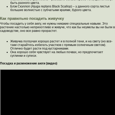
быть разного цвета.
Блэк Скэллоп (Ajuga reptans Black Scallop) – у данного сорта листья
большие волнистые с зубчатыми краями, бурого цвета.
Как правильно посадить живучку
Чтобы посадить у себя аюгу, не нужны никакие специальные навыки. Это
растение настолько неприхотливо и живуче, что как бы неумелы вы ни были в
садоводстве, оно все равно прорастет.
Живучка ползучая хорошо растет и в полной тени, и на свету (но все-
таки старайтесь избегать участков с прямым солнечным светом).
Отлично будет расти под кустарниками.
Она хорошо себя чувствует на любых почвах, но предпочитает
суглинки и супеси.
Посадка и размножение аюги (видео)