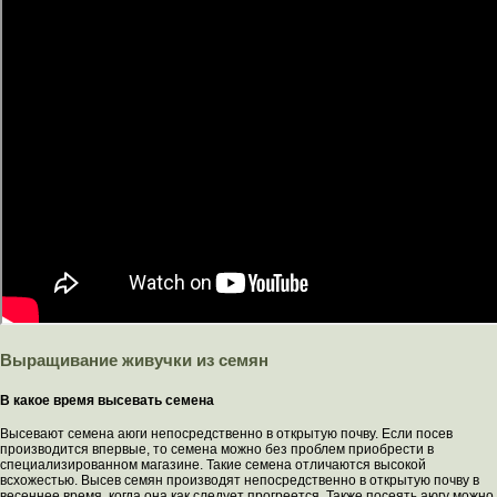
Выращивание живучки из семян
В какое время высевать семена
Высевают семена аюги непосредственно в открытую почву. Если посев
производится впервые, то семена можно без проблем приобрести в
специализированном магазине. Такие семена отличаются высокой
всхожестью. Высев семян производят непосредственно в открытую почву в
весеннее время, когда она как следует прогреется. Также посеять аюгу можно