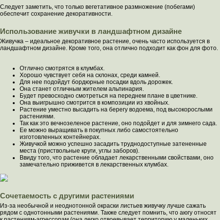
Следует заметить, что только вегетативное размножение (побегами)
обеспечит сохранение декоративности.
Использование живучки в ландшафтном дизайне
Живучка – идеальное декоративное растение, очень часто используется в
ландшафтном дизайне. Кроме того, она отлично подходит как фон для фото.
Отлично смотрятся в клумбах.
Хорошо чувствует себя на склонах, среди камней.
Для нее подойдут бордюрные посадки вдоль дорожек.
Она станет отличным жителем альпинария.
Будет превосходно смотреться на переднем плане в цветнике.
Она выигрышно смотрится в композиции из хвойных.
Растение уместно высадить на берегу водоема, под высокорослыми
растениями.
Так как это вечнозеленое растение, оно подойдет и для зимнего сада.
Ее можно выращивать в покупных либо самостоятельно
изготовленных контейнерах.
Живучкой можно успешно засадить труднодоступные затененные
места (приствольные круги, углы заборов).
Ввиду того, что растение обладает лекарственными свойствами, оно
замечательно приживется в лекарственных клумбах.
Сочетаемость с другими растениями
Из-за необычной и неоднотонной окраски листьев живучку лучше сажать
рядом с однотонными растениями. Также следует помнить, что аюгу относят
к растениям-агрессорам (она легко отвоевывает территорию у маленьких