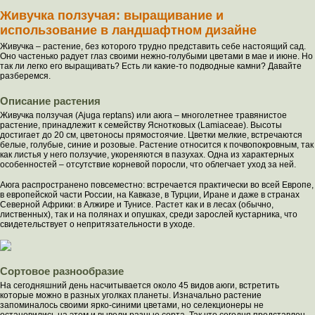
Живучка ползучая: выращивание и
использование в ландшафтном дизайне
Живучка – растение, без которого трудно представить себе настоящий сад.
Оно частенько радует глаз своими нежно-голубыми цветами в мае и июне. Но
так ли легко его выращивать? Есть ли какие-то подводные камни? Давайте
разберемся.
Описание растения
Живучка ползучая (Ajuga reptans) или аюга – многолетнее травянистое
растение, принадлежит к семейству Яснотковых (Lamiaceae). Высоты
достигает до 20 см, цветоносы прямостоячие. Цветки мелкие, встречаются
белые, голубые, синие и розовые. Растение относится к почвопокровным, так
как листья у него ползучие, укореняются в пазухах. Одна из характерных
особенностей – отсутствие корневой поросли, что облегчает уход за ней.
Аюга распространено повсеместно: встречается практически во всей Европе,
в европейской части России, на Кавказе, в Турции, Иране и даже в странах
Северной Африки: в Алжире и Тунисе. Растет как и в лесах (обычно,
лиственных), так и на полянах и опушках, среди зарослей кустарника, что
свидетельствует о непритязательности в уходе.
Сортовое разнообразие
На сегодняшний день насчитывается около 45 видов аюги, встретить
которые можно в разных уголках планеты. Изначально растение
запоминалось своими ярко-синими цветами, но селекционеры не
остановились на этом и вывели разные сорта. Так что сегодня представлен