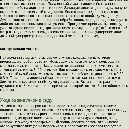
и под зиму в осеннее время. Подходящий участок должен быть хорошо
освещен либо находится в затенении. Зачастую местом для посадки живучки
становится приствольный круг дерева. Дело в том, что данная трава не
заберет из почвы питательные вещества, которые необходимы дереву.
Лучше всего аюга растет на хорошо обработанном огородно-садовом грунте
либо на питательном влажном суглинке. Прежде чем приступать к посеву,
участок нужно перекопать, при этом внеся в почву органику (на 1 квадратный
метр от 10 до 15 килограмм) и комплексное минеральное удобрение либо
двойной суперфосфат (на 1 квадратный метр по 100 грамм).
Как правильно сажать
При желании в магазине вы сможете купить рассаду аюги, которая
представляет собой розетки. Их высадку в открытую почву производят с
середины и до конца мая. Такой траве не страшны непродолжительные
заморозки до минус 8–10 градусов. Для высадки рассады следует выбрать
солнечный сухой день. Между кустиками надо соблюдать дистанцию в 0,25–
0,3 м. Точка роста должна обязательно остаться над поверхностью грунта.
Землю около кустиков необходимо утрамбовать. Высаженные растения
нуждаются в обильном поливе, при этом постарайтесь, чтобы не обнажились
корешки.
Уход за живучкой в саду
Ухаживать за аюгой сравнительно просто. Кусты надо систематически
поливать, а также препятствовать их бесконтрольному распространению. До
того как на высаженных растеньицах появятся молоденькие листовые
пластины, им нужно обеспечить защиту от прямых лучей солнца, а еще
живучке необходим своевременный полив, следите за тем, чтобы почва
около кустиков никогда не пересыхала. После того как розетки тронутся в