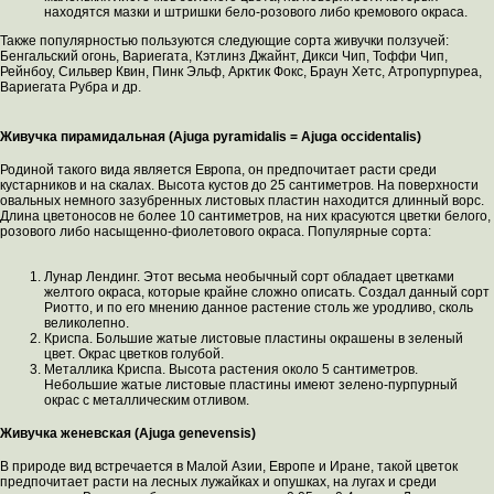
находятся мазки и штришки бело-розового либо кремового окраса.
Также популярностью пользуются следующие сорта живучки ползучей:
Бенгальский огонь, Вариегата, Кэтлинз Джайнт, Дикси Чип, Тоффи Чип,
Рейнбоу, Сильвер Квин, Пинк Эльф, Арктик Фокс, Браун Хетс, Атропурпуреа,
Вариегата Рубра и др.
Живучка пирамидальная (Ajuga pyramidalis = Ajuga occidentalis)
Родиной такого вида является Европа, он предпочитает расти среди
кустарников и на скалах. Высота кустов до 25 сантиметров. На поверхности
овальных немного зазубренных листовых пластин находится длинный ворс.
Длина цветоносов не более 10 сантиметров, на них красуются цветки белого,
розового либо насыщенно-фиолетового окраса. Популярные сорта:
Лунар Лендинг. Этот весьма необычный сорт обладает цветками
желтого окраса, которые крайне сложно описать. Создал данный сорт
Риотто, и по его мнению данное растение столь же уродливо, сколь
великолепно.
Криспа. Большие жатые листовые пластины окрашены в зеленый
цвет. Окрас цветков голубой.
Металлика Криспа. Высота растения около 5 сантиметров.
Небольшие жатые листовые пластины имеют зелено-пурпурный
окрас с металлическим отливом.
Живучка женевская (Ajuga genevensis)
В природе вид встречается в Малой Азии, Европе и Иране, такой цветок
предпочитает расти на лесных лужайках и опушках, на лугах и среди