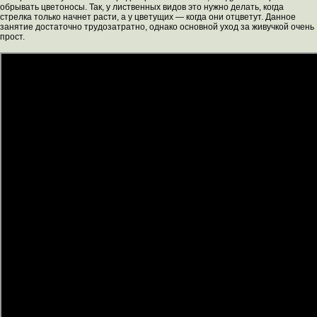
обрывать цветоносы. Так, у лиственных видов это нужно делать, когда
стрелка только начнет расти, а у цветущих ― когда они отцветут. Данное
занятие достаточно трудозатратно, однако основной уход за живучкой очень
прост.