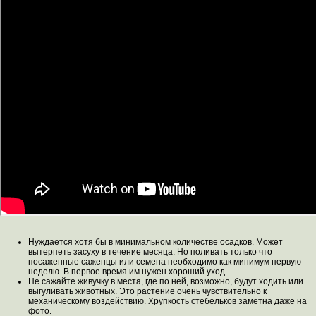
Нуждается хотя бы в минимальном количестве осадков. Может
вытерпеть засуху в течение месяца. Но поливать только что
посаженные саженцы или семена необходимо как минимум первую
неделю. В первое время им нужен хороший уход.
Не сажайте живучку в места, где по ней, возможно, будут ходить или
выгуливать животных. Это растение очень чувствительно к
механическому воздействию. Хрупкость стебельков заметна даже на
фото.