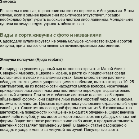
Зимовка
Если зимы снежные, то растение сможет их пережить и без укрытия. В том
случае, если в зимнее время снег практически отсутствует, посадки
необходимо будет укрыть высохшей листвой либо лапником. Молоденькие
кустики на зиму следует укрывать обязательно.
Виды и сорта живучки с фото и названиями
Садоводами культивируется не очень большое количество видов и сортов
живучки, при этом все они являются почвопокровными растениями.
Живучка ползучая (Ajuga reptans)
В природных условиях данный вид можно повстречать в Малой Азии, в
Северной Америке, в Европе и Иране, а расти он предпочитает среди
кустарников, в лесах и на влажных лугах. Такое многолетнее растение
обладает стелющимися укореняющимися побегами, высота которых 10–25
сантиметров, на их поверхности находятся мягкие волоски. Розеточные
прикорневые листовые пластины постепенно переходят в сравнительно
длинный черешок. При этом стеблевые листовые пластины обладают
яйцевидной формой, они сидячие либо имеют короткий черешок, а кромка
выемчато-волнистая. Цельные прицветники у основания окрашены в бледно-
синий цвет. Соцветия колосовидной формы состоят из 6–8 колокольчатых
цветочков, на поверхности их чашечек находится опушение. Окрас венчика
синий либо голубой, у них имеется коротенькая верхняя губа двухлопастной
формы. Зацветает такое растение в мае либо июне, а продолжительность
цветения составляет примерно 20 дней. В данной статье рассказано о
посадке и уходе именно за живучкой ползучей. Популярные сорта: