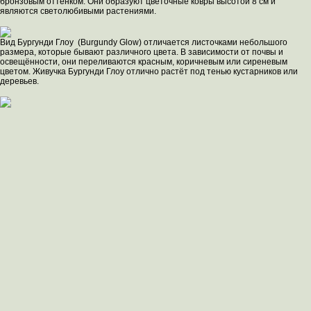
бронзовым оттенком. Они образуют цветочные ковры высотой 8 см и
являются светолюбивыми растениями.
Вид Бургунди Глоу (Burgundy Glow) отличается листочками небольшого
размера, которые бывают различного цвета. В зависимости от почвы и
освещённости, они переливаются красным, коричневым или сиреневым
цветом. Живучка Бургунди Глоу отлично растёт под тенью кустарников или
деревьев.