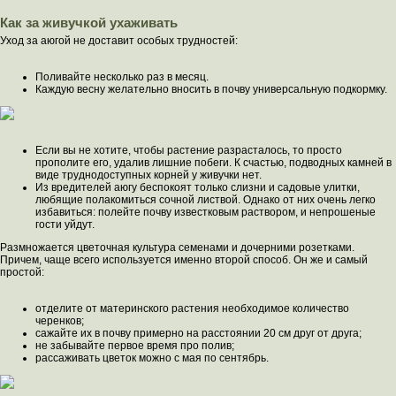
Как за живучкой ухаживать
Уход за аюгой не доставит особых трудностей:
Поливайте несколько раз в месяц.
Каждую весну желательно вносить в почву универсальную подкормку.
Если вы не хотите, чтобы растение разрасталось, то просто
прополите его, удалив лишние побеги. К счастью, подводных камней в
виде труднодоступных корней у живучки нет.
Из вредителей аюгу беспокоят только слизни и садовые улитки,
любящие полакомиться сочной листвой. Однако от них очень легко
избавиться: полейте почву известковым раствором, и непрошеные
гости уйдут.
Размножается цветочная культура семенами и дочерними розетками.
Причем, чаще всего используется именно второй способ. Он же и самый
простой:
отделите от материнского растения необходимое количество
черенков;
сажайте их в почву примерно на расстоянии 20 см друг от друга;
не забывайте первое время про полив;
рассаживать цветок можно с мая по сентябрь.