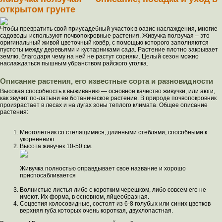
открытом грунте
Чтобы превратить свой приусадебный участок в оазис наслаждения, многие
садоводы используют почвопокровные растения. Живучка ползучая – это
оригинальный живой цветочный ковёр, с помощью которого заполняются
пустоты между деревьями и кустарниками сада. Растение плотно закрывает
землю, благодаря чему на ней не растут сорняки. Целый сезон можно
наслаждаться пышным убранством райского уголка.
Описание растения, его известные сорта и разновидности
Высокая способность к выживанию — основное качество живучки, или аюги,
как звучит по-латыни ее ботаническое растение. В природе почвопокровник
произрастает в лесах и на лугах зоны теплого климата. Общее описание
растения:
Многолетник со стелящимися, длинными стеблями, способными к
укоренению.
Высота живучек 10-50 см.
Живучка полностью оправдывает свое название и хорошо
приспосабливается
Волнистые листья либо с коротким черешком, либо совсем его не
имеют. Их форма, в основном, яйцеобразная.
Соцветия колосовидные, состоят из 6-8 голубых или синих цветков
верхняя губа которых очень короткая, двухлопастная.