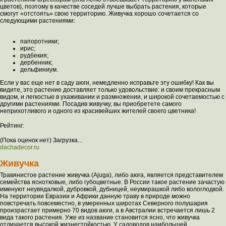
цветов), поэтому в качестве соседей лучше выбрать растения, которые
смогут «отстоять» свою территорию. Живучка хорошо сочетается со
следующими растениями:
папоротники;
ирис;
рудбекия;
дербенник;
дельфиниум.
Если у вас еще нет в саду аюги, немедленно исправьте эту ошибку! Как вы
видите, это растение доставляет только удовольствие: и своим прекрасным
видом, и легкостью в ухаживании и размножении, и широкой сочетаемостью с
другими растениями. Посадив живучку, вы приобретете самого
неприхотливого и одного из красивейших жителей своего цветника!
Рейтинг:
(Пока оценок нет) Загрузка...
dachadecor.ru
Живучка
Травянистое растение живучка (Ajuga), либо аюга, является представителем
семейства яснотковые, либо губоцветные. В России такое растение зачастую
именуют неувядалкой, дубровкой, дубницей, неумирашкой либо вологлодкой.
На территории Евразии и Африки данную траву в природе можно
повстречать повсеместно, в умеренных широтах Северного полушария
произрастает примерно 70 видов аюги, а в Австралии встречается лишь 2
вида такого растения. Уже из название становится ясно, что живучка
отличается высокой жизнестойкостью. У садоводов наибольшей