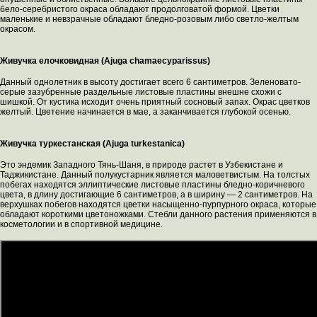
бело-серебристого окраса обладают продолговатой формой. Цветки
маленькие и невзрачные обладают бледно-розовым либо светло-желтым
окрасом.
Живучка елочковидная (Ajuga chamaecyparissus)
Данный однолетник в высоту достигает всего 6 сантиметров. Зеленовато-
серые зазубренные раздельные листовые пластины внешне схожи с
шишкой. От кустика исходит очень приятный сосновый запах. Окрас цветков
желтый. Цветение начинается в мае, а заканчивается глубокой осенью.
Живучка туркестанская (Ajuga turkestanica)
Это эндемик Западного Тянь-Шаня, в природе растет в Узбекистане и
Таджикистане. Данный полукустарник является маловетвистым. На толстых
побегах находятся эллиптические листовые пластины бледно-коричневого
цвета, в длину достигающие 6 сантиметров, а в ширину ― 2 сантиметров. На
верхушках побегов находятся цветки насыщенно-пурпурного окраса, которые
обладают короткими цветоножками. Стебли данного растения применяются в
косметологии и в спортивной медицине.