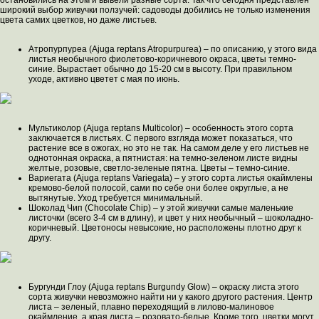
широкий выбор живучки ползучей: садоводы добились не только изменения
цвета самих цветков, но даже листьев.
Атропурпуреа (Ajuga reptans Atropurpurea) – по описанию, у этого вида
листья необычного фиолетово-коричневого окраса, цветы темно-
синие. Вырастает обычно до 15-20 см в высоту. При правильном
уходе, активно цветет с мая по июнь.
Мультиколор (Ajuga reptans Multicolor) – особенность этого сорта
заключается в листьях. С первого взгляда может показаться, что
растение все в ожогах, но это не так. На самом деле у его листьев не
однотонная окраска, а пятнистая: на темно-зеленом листе видны
желтые, розовые, светло-зеленые пятна. Цветы – темно-синие.
Вариегата (Ajuga reptans Variegata) – у этого сорта листья окаймлены
кремово-белой полосой, сами по себе они более округлые, а не
вытянутые. Уход требуется минимальный.
Шоколад Чип (Chocolate Chip) – у этой живучки самые маленькие
листочки (всего 3-4 см в длину), и цвет у них необычный – шоколадно-
коричневый. Цветоносы невысокие, но расположены плотно друг к
другу.
Бургунди Глоу (Ajuga reptans Burgundy Glow) – окраску листа этого
сорта живучки невозможно найти ни у какого другого растения. Центр
листа – зеленый, плавно переходящий в лилово-малиновое
окаймление, а края листа – розовато-белые. Кроме того, цветки могут