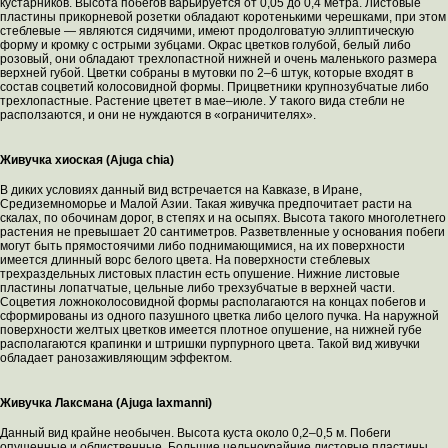
кустарников. Высота побегов варьируется от 0,05 до 0,4 метра. Листовые
пластины прикорневой розетки обладают коротенькими черешками, при этом
стеблевые ― являются сидячими, имеют продолговатую эллиптическую
форму и кромку с острыми зубцами. Окрас цветков голубой, белый либо
розовый, они обладают трехлопастной нижней и очень маленького размера
верхней губой. Цветки собраны в мутовки по 2–6 штук, которые входят в
состав соцветий колосовидной формы. Прицветники крупнозубчатые либо
трехлопастные. Растение цветет в мае–июле. У такого вида стебли не
расползаются, и они не нуждаются в «ограничителях».
Живучка хиоская (Ajuga chia)
В диких условиях данный вид встречается на Кавказе, в Иране,
Средиземноморье и Малой Азии. Такая живучка предпочитает расти на
скалах, по обочинам дорог, в степях и на осыпях. Высота такого многолетнего
растения не превышает 20 сантиметров. Разветвленные у основания побеги
могут быть прямостоячими либо поднимающимися, на их поверхности
имеется длинный ворс белого цвета. На поверхности стеблевых
трехраздельных листовых пластин есть опушение. Нижние листовые
пластины лопатчатые, цельные либо трехзубчатые в верхней части.
Соцветия ложноколосовидной формы располагаются на концах побегов и
сформированы из одного пазушного цветка либо целого пучка. На наружной
поверхности желтых цветков имеется плотное опушение, на нижней губе
располагаются крапинки и штришки пурпурного цвета. Такой вид живучки
обладает ранозаживляющим эффектом.
Живучка Лаксмана (Ajuga laxmanni)
Данный вид крайне необычен. Высота куста около 0,2–0,5 м. Побеги
опушенные и облиственные. Большие цельнокрайние листовые пластины