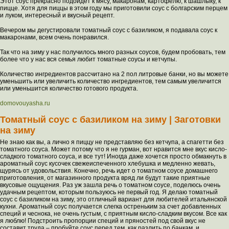
Этот соус прекрасно подойдет к мясу, макаронам, картофелю, к шашлыку, к
пицце. Хотя для пиццы в этом году мы приготовили соус с болгарским перцем
и луком, интересный и вкусный рецепт.
Вечером мы дегустировали томатный соус с базиликом, я подавала соус к
макаронами, всем очень понравился.
Так что на зиму у нас получилось много разных соусов, будем пробовать, тем
более что у нас вся семья любит томатные соусы и кетчупы.
Количество ингредиентов рассчитано на 2 пол литровые банки, но вы можете
уменьшить или увеличить количество ингредиентов, тем самым увеличится
или уменьшится количество готового продукта.
domovouyasha.ru
Томатный соус с базиликом на зиму | Заготовки
на зиму
Не знаю как вы, а лично я пиццу не представляю без кетчупа, а спагетти без
томатного соуса. Может потому что я не гурман, вот нравится мне вкус кисло-
сладкого томатного соуса, и все тут! Иногда даже хочется просто обмакнуть в
ароматный соус кусочек свежеиспеченного хлебушка и медленно жевать,
щурясь от удовольствия. Конечно, речь идет о томатном соусе домашнего
приготовления, от магазинного продукта вряд ли будут такие приятные
вкусовые ощущения. Раз уж зашла речь о томатном соусе, поделюсь очень
удачным рецептом, которым пользуюсь не первый год. Я делаю томатный
соус с базиликом на зиму, это отличный вариант для любителей итальянской
кухни. Ароматный соус получается слегка остреньким за счет добавленных
специй и чеснока, не очень густым, с приятным кисло-сладким вкусом. Все как
я люблю! Подстроить пропорции специй и пряностей под свой вкус не
составит труда – пробуйте соус перед тем, как разлить по банкам, и