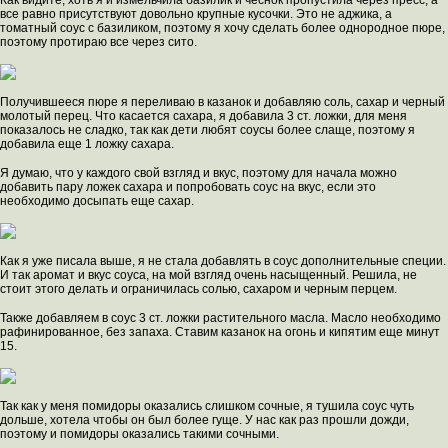
Как видите, хоть я и измельчила базилик и чеснок пропустила через пресс, а
все равно присутствуют довольно крупные кусочки. Это не аджика, а
томатный соус с базиликом, поэтому я хочу сделать более однородное пюре,
поэтому протираю все через сито.
Получившееся пюре я переливаю в казанок и добавляю соль, сахар и черный
молотый перец. Что касается сахара, я добавила 3 ст. ложки, для меня
показалось не сладко, так как дети любят соусы более слаще, поэтому я
добавила еще 1 ложку сахара.
Я думаю, что у каждого свой взгляд и вкус, поэтому для начала можно
добавить пару ложек сахара и попробовать соус на вкус, если это
необходимо досыпать еще сахар.
Как я уже писала выше, я не стала добавлять в соус дополнительные специи.
И так аромат и вкус соуса, на мой взгляд очень насыщенный. Решила, не
стоит этого делать и ограничилась солью, сахаром и черным перцем.
Также добавляем в соус 3 ст. ложки растительного масла. Масло необходимо
рафинированное, без запаха. Ставим казанок на огонь и кипятим еще минут
15.
Так как у меня помидоры оказались слишком сочные, я тушила соус чуть
дольше, хотела чтобы он был более гуще. У нас как раз прошли дожди,
поэтому и помидоры оказались такими сочными.