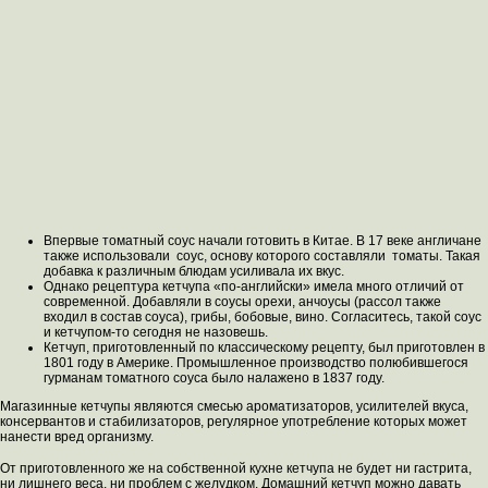
Впервые томатный соус начали готовить в Китае. В 17 веке англичане
также использовали соус, основу которого составляли томаты. Такая
добавка к различным блюдам усиливала их вкус.
Однако рецептура кетчупа «по-английски» имела много отличий от
современной. Добавляли в соусы орехи, анчоусы (рассол также
входил в состав соуса), грибы, бобовые, вино. Согласитесь, такой соус
и кетчупом-то сегодня не назовешь.
Кетчуп, приготовленный по классическому рецепту, был приготовлен в
1801 году в Америке. Промышленное производство полюбившегося
гурманам томатного соуса было налажено в 1837 году.
Магазинные кетчупы являются смесью ароматизаторов, усилителей вкуса,
консервантов и стабилизаторов, регулярное употребление которых может
нанести вред организму.
От приготовленного же на собственной кухне кетчупа не будет ни гастрита,
ни лишнего веса, ни проблем с желудком. Домашний кетчуп можно давать