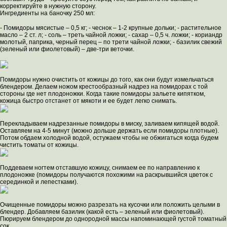
корректируйте в нужную сторону.
Ингредиенты на баночку 250 мл:
- Помидоры мясистые – 0,5 кг; - чеснок – 1-2 крупные дольки; - растительное
масло – 2 ст. л; - соль – треть чайной ложки; - сахар – 0,5 ч. ложки; - кориандр
молотый, паприка, черный перец – по трети чайной ложки; - базилик свежий
(зеленый или фиолетовый) – две-три веточки.
Помидоры нужно очистить от кожицы до того, как они будут измельчаться
блендером. Делаем ножом крестообразный надрез на помидорах с той
стороны где нет плодоножки. Когда такие помидоры зальете кипятком,
кожица быстро отстанет от мякоти и ее будет легко снимать.
Перекладываем надрезанные помидоры в миску, заливаем кипящей водой.
Оставляем на 4-5 минут (можно дольше держать если помидоры плотные).
Потом обдаем холодной водой, остужаем чтобы не обжигаться когда будем
чистить томаты от кожицы.
Поддеваем ногтем отставшую кожицу, снимаем ее по направлению к
плодоножке (помидоры получаются похожими на раскрывшийся цветок с
серединкой и лепестками).
Очищенные помидоры можно разрезать на кусочки или положить целыми в
блендер. Добавляем базилик (какой есть – зеленый или фиолетовый).
Пюрируем блендером до однородной массы напоминающей густой томатный
сок.