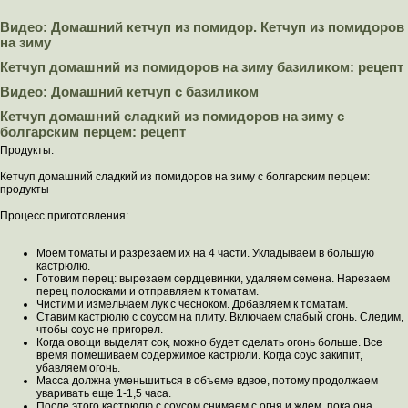
Видео: Домашний кетчуп из помидор. Кетчуп из помидоров
на зиму
Кетчуп домашний из помидоров на зиму базиликом: рецепт
Видео: Домашний кетчуп с базиликом
Кетчуп домашний сладкий из помидоров на зиму с
болгарским перцем: рецепт
Продукты:
Кетчуп домашний сладкий из помидоров на зиму с болгарским перцем:
продукты
Процесс приготовления:
Моем томаты и разрезаем их на 4 части. Укладываем в большую
кастрюлю.
Готовим перец: вырезаем сердцевинки, удаляем семена. Нарезаем
перец полосками и отправляем к томатам.
Чистим и измельчаем лук с чесноком. Добавляем к томатам.
Ставим кастрюлю с соусом на плиту. Включаем слабый огонь. Следим,
чтобы соус не пригорел.
Когда овощи выделят сок, можно будет сделать огонь больше. Все
время помешиваем содержимое кастрюли. Когда соус закипит,
убавляем огонь.
Масса должна уменьшиться в объеме вдвое, потому продолжаем
уваривать еще 1-1,5 часа.
После этого кастрюлю с соусом снимаем с огня и ждем, пока она