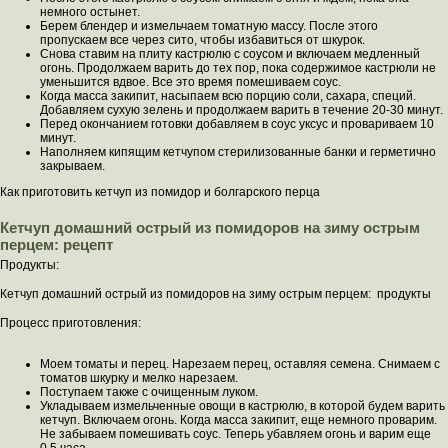
немного остынет.
Берем блендер и измельчаем томатную массу. После этого
пропускаем все через сито, чтобы избавиться от шкурок.
Снова ставим на плиту кастрюлю с соусом и включаем медленный
огонь. Продолжаем варить до тех пор, пока содержимое кастрюли не
уменьшится вдвое. Все это время помешиваем соус.
Когда масса закипит, насыпаем всю порцию соли, сахара, специй.
Добавляем сухую зелень и продолжаем варить в течение 20-30 минут.
Перед окончанием готовки добавляем в соус уксус и провариваем 10
минут.
Наполняем кипящим кетчупом стерилизованные банки и герметично
закрываем.
Как приготовить кетчуп из помидор и болгарского перца
Кетчуп домашний острый из помидоров на зиму острым
перцем: рецепт
Продукты:
Кетчуп домашний острый из помидоров на зиму острым перцем: продукты
Процесс приготовления:
Моем томаты и перец. Нарезаем перец, оставляя семена. Снимаем с
томатов шкурку и мелко нарезаем.
Поступаем также с очищенным луком.
Укладываем измельченные овощи в кастрюлю, в которой будем варить
кетчуп. Включаем огонь. Когда масса закипит, еще немного проварим.
Не забываем помешивать соус. Теперь убавляем огонь и варим еще