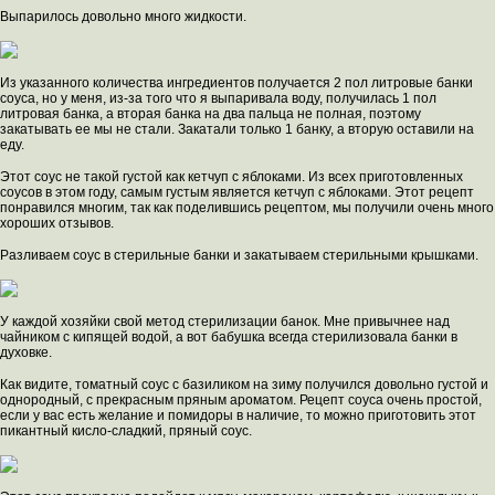
Выпарилось довольно много жидкости.
Из указанного количества ингредиентов получается 2 пол литровые банки
соуса, но у меня, из-за того что я выпаривала воду, получилась 1 пол
литровая банка, а вторая банка на два пальца не полная, поэтому
закатывать ее мы не стали. Закатали только 1 банку, а вторую оставили на
еду.
Этот соус не такой густой как кетчуп с яблоками. Из всех приготовленных
соусов в этом году, самым густым является кетчуп с яблоками. Этот рецепт
понравился многим, так как поделившись рецептом, мы получили очень много
хороших отзывов.
Разливаем соус в стерильные банки и закатываем стерильными крышками.
У каждой хозяйки свой метод стерилизации банок. Мне привычнее над
чайником с кипящей водой, а вот бабушка всегда стерилизовала банки в
духовке.
Как видите, томатный соус с базиликом на зиму получился довольно густой и
однородный, с прекрасным пряным ароматом. Рецепт соуса очень простой,
если у вас есть желание и помидоры в наличие, то можно приготовить этот
пикантный кисло-сладкий, пряный соус.