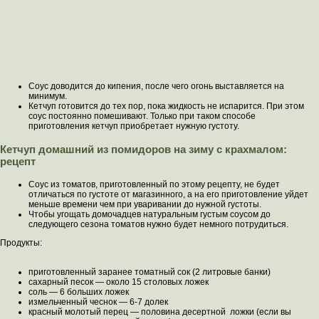
Соус доводится до кипения, после чего огонь выставляется на
минимум.
Кетчуп готовится до тех пор, пока жидкость не испарится. При этом
соус постоянно помешивают. Только при таком способе
приготовления кетчуп приобретает нужную густоту.
Кетчуп домашний из помидоров на зиму с крахмалом:
рецепт
Соус из томатов, приготовленный по этому рецепту, не будет
отличаться по густоте от магазинного, а на его приготовление уйдет
меньше времени чем при уваривании до нужной густоты.
Чтобы угощать домочадцев натуральным густым соусом до
следующего сезона томатов нужно будет немного потрудиться.
Продукты:
приготовленный заранее томатный сок (2 литровые банки)
сахарный песок — около 15 столовых ложек
соль — 6 больших ложек
измельченный чеснок — 6-7 долек
красный молотый перец — половина десертной ложки (если вы