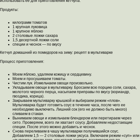
использовать ее для приготовления кетчупа.
Продукты:
килограмм томатов
1 крупная луковица
1 крупное яблоко
2 столовые ложки сахара
1,5 десертной ложки соли
специи и чеснок — по вкусу
Кетчуп домашний из помидоров на зиму: рецепт в мультиварке
Процесс приготовления:
Моем яблоко, удаляем кожицу и сердцевину.
Моем и просушиваем томаты.
Чистим лук. Измельчаем овощи произвольно.
Укладываем овощи в мультиварку. Бросаем всю порцию соли, сахара,
молотого черного перца, насыпаем приправы по вкусу (кориандр,
гвоздика, корица).
Закрываем мультиварку крышкой и выбираем режим «плов».
Мультиварка будет готовить соус в течение часа, после чего ее
необходимо выключить. Лишний сок (его не должно быть много)
сливаем в стакан.
Вынимаем овощи и измельчаем блендером или перетираем через
сито. Проверяем, всего ли хватает соусу. Добавляем недостающие
специи. После этого можно добавить и чеснок.
Снова переливаем в чашу мультиварки получившийся соус.
Добавляем 1,5 — 2 столовые ложки уксуса. Включаем режим «суп» или