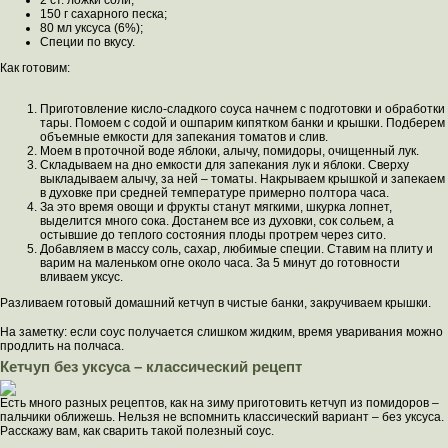
2 ст. ложки соли;
150 г сахарного песка;
80 мл уксуса (6%);
Специи по вкусу.
Как готовим:
Приготовление кисло-сладкого соуса начнем с подготовки и обработки
тары. Помоем с содой и ошпарим кипятком банки и крышки. Подберем
объемные емкости для запекания томатов и слив.
Моем в проточной воде яблоки, алычу, помидоры, очищенный лук.
Складываем на дно емкости для запекания лук и яблоки. Сверху
выкладываем алычу, за ней – томаты. Накрываем крышкой и запекаем
в духовке при средней температуре примерно полтора часа.
За это время овощи и фрукты станут мягкими, шкурка лопнет,
выделится много сока. Достанем все из духовки, сок сольем, а
остывшие до теплого состояния плоды протрем через сито.
Добавляем в массу соль, сахар, любимые специи. Ставим на плиту и
варим на маленьком огне около часа. За 5 минут до готовности
вливаем уксус.
Разливаем готовый домашний кетчуп в чистые банки, закручиваем крышки.
На заметку: если соус получается слишком жидким, время уваривания можно
продлить на полчаса.
Кетчуп без уксуса – классический рецепт
Есть много разных рецептов, как на зиму приготовить кетчуп из помидоров –
пальчики оближешь. Нельзя не вспомнить классический вариант – без уксуса.
Расскажу вам, как сварить такой полезный соус.