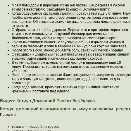
Моем помидоры и нарезаем их на 6-8 частей. Забрасываем кусочки
томатов в кастрюлю, закрываем крышкой. Включаем плиту.
Когда содержимое кастрюли закипит, провариваем еще 5-7 минут. Нам
необходимо достичь такого состояния томатов, когда они достаточно
распарятся. Об этом нам скажет шкурка: она должна легко отделяться
от мякоти.
Отбрасываем овощи на дуршлаг. Берем сито и протираем через него
томаты или используем погружной блендер для измельчения.
Добиваемся того, чтобы кетчуп приобрел консистенцию пюре.
Снова выставляем емкость с соусом на огонь. Открываем крышку и
варим на маленьком огне в течение 60 минут, пока соус не загустеет.
После этого в соус можно добавить соль, сахарный песок и корицу.
С гвоздикой и душистым перцем поступаем так: заворачиваем специи
в марлю, завязываем и опускаем в кастрюлю с соусом.
В кетчуп добавляем измельченный чеснок и провариваем еще 10
минут. Приправы, которые мы опускали в соус в марлевом мешочке,
убираем.
Наполняем стерилизованные банки кетчупом и помещаем стеклянную
тару в большую кастрюлю, наполненную водой, постелив на дно
полотенце.
Когда вода закипит, прокипятите банки еще 15 минут. Закатайте
крышками и поставьте под одеяло.
Видео: Кетчуп Домашний Рецепт без Уксуса
Кетчуп домашний из помидоров на зиму с чесноком: рецепт
Продукты:
томаты — ведро 5-литровое
стакан сахарного песка