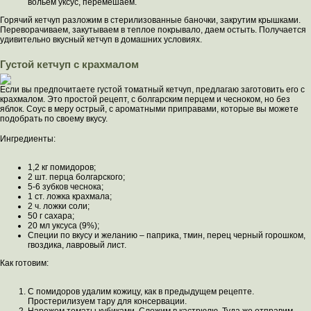
вольем уксус, перемешаем.
Горячий кетчуп разложим в стерилизованные баночки, закрутим крышками.
Переворачиваем, закутываем в теплое покрывало, даем остыть. Получается
удивительно вкусный кетчуп в домашних условиях.
Густой кетчуп с крахмалом
Если вы предпочитаете густой томатный кетчуп, предлагаю заготовить его с
крахмалом. Это простой рецепт, с болгарским перцем и чесноком, но без
яблок. Соус в меру острый, с ароматными приправами, которые вы можете
подобрать по своему вкусу.
Ингредиенты:
1,2 кг помидоров;
2 шт. перца болгарского;
5-6 зубков чеснока;
1 ст. ложка крахмала;
2 ч. ложки соли;
50 г сахара;
20 мл уксуса (9%);
Специи по вкусу и желанию – паприка, тмин, перец черный горошком,
гвоздика, лавровый лист.
Как готовим:
С помидоров удалим кожицу, как в предыдущем рецепте.
Простерилизуем тару для консервации.