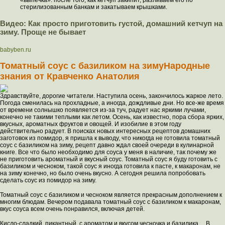
«выпечка». после того, как кетчуп закипит, разливаем его по
стерилизованным банкам и закатываем крышками.
Видео: Как просто приготовить густой, домашний кетчуп на
зиму. Проще не бывает
babyben.ru
Томатный соус с базиликом на зимуНародные
знания от Кравченко Анатолия
Здравствуйте, дорогие читатели. Наступила осень, закончилось жаркое лето.
Погода сменилась на прохладные, а иногда, дождливые дни. Но все-же время
от времени солнышко появляется из-за туч, радует нас яркими лучами,
конечно не такими теплыми как летом. Осень, как известно, пора сбора ярких,
вкусных, ароматных фруктов и овощей. И изобилие в этом году
действительно радует. В поисках новых интересных рецептов домашних
заготовок из помидор, я пришла к выводу, что никогда не готовила томатный
соус с базиликом на зиму, рецепт давно ждал своей очереди в кулинарной
книге. Все что было необходимо для соуса у меня в наличие, так почему же
не приготовить ароматный и вкусный соус. Томатный соус я буду готовить с
базиликом и чесноком, такой соус я иногда готовила к пасте, к макаронам, не
на зиму конечно, но было очень вкусно. А сегодня решила попробовать
сделать соус из помидор на зиму.
Томатный соус с базиликом и чесноком является прекрасным дополнением к
многим блюдам. Вечером подавала томатный соус с базиликом к макаронам,
вкус соуса всем очень понравился, включая детей.
Кисло-сладкий, пикантный, с ароматом и вкусом чесночка и базилика… В