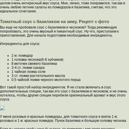
целом очень интересный вкус соуса. Мне, лично, тоже понравился, так как я
очень люблю летние салаты из помидоров и базилика, считаю, что это
идеальное сочетание.
Томатный соус с базиликом на зиму. Рецепт с фото
Вы еще не пробовали соус с базиликом и чесноком? Тогда рекомендую
попробовать, это очень вкусный и пикантный соус. Ну что, приступаем к
приготовлению. Для начала подготовим необходимые ингредиенты.
Ингредиенты для соуса:
2 кг. помидор
1 головка чеснока(6-8 зубчиков)
8 веточек свежего базилика
3-4 ст. ложки сахара
1 чайная ложка соли
3 ст. ложки растительного масла
0.5 чайной ложки черного молотого перца
Вот такой простой набор ингредиентов. Я не стала включать в соус
дополнительные специи, так как это соус с базиликом и чесноком, и не очень
хотелось, чтобы другие специи перебили оригинальный аромат и вкус этого
соуса.
У меня розовые и красные помидоры, для томатного соуса я взяла 1 кг.
розовых и 1 кг. красных помидор. Пучок базилика и большую головку чеснока.