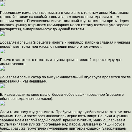
Переливаем измельченные томаты в кастрюлю с толстым дном. Накрываем
крышкой, ставим на слабый огонь и варим полчаса при едва заметном
кипении массы. Помешиваем, иначе томатный соус может пригореть. Через
полчаса крышку открываем (помидорная масса к этому времени уже хорошо
распарится), выпариваем соус до нужной густоты.
Добавляем специи (в рецепте молотый кориандр, паприка сладкая и черный
перец), цвет томатной массы от специй немного потемнеет.
Прямо в кастрюлю с томатным соусом трем на мелкой терочке одну-две
дольки чеснока.
Добавляем соль и сахар по вкусу (окончательный вкус соуса проявится после
нагревания). Размешиваем.
Вливаем растительное масло, берем любое рафинированное (в рецепте
обычное подсолнечное масло).
Даем томатному соусу закипеть. Пробуем на вкус, добавляем то, что считаем
нужным. Варим после всех добавок примерно пять минут. Баночки и крышки
заранее моем теплой водой с содой. Крышки кипятим, банки ошпариваем
крутым кипятком или же прогреваем над паром. Заливаем кипящий соус в
банку, сразу же герметично укупориваем винтовой крышкой. Заворачиваем