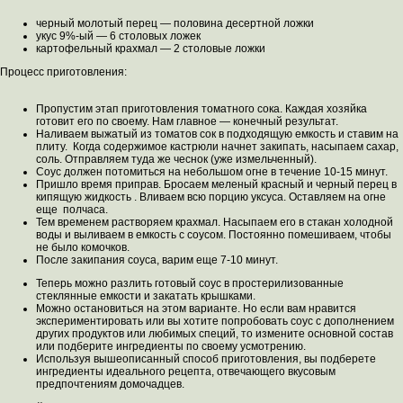
черный молотый перец — половина десертной ложки
укус 9%-ый — 6 столовых ложек
картофельный крахмал — 2 столовые ложки
Процесс приготовления:
Пропустим этап приготовления томатного сока. Каждая хозяйка
готовит его по своему. Нам главное — конечный результат.
Наливаем выжатый из томатов сок в подходящую емкость и ставим на
плиту. Когда содержимое кастрюли начнет закипать, насыпаем сахар,
соль. Отправляем туда же чеснок (уже измельченный).
Соус должен потомиться на небольшом огне в течение 10-15 минут.
Пришло время приправ. Бросаем меленый красный и черный перец в
кипящую жидкость . Вливаем всю порцию уксуса. Оставляем на огне
еще полчаса.
Тем временем растворяем крахмал. Насыпаем его в стакан холодной
воды и выливаем в емкость с соусом. Постоянно помешиваем, чтобы
не было комочков.
После закипания соуса, варим еще 7-10 минут.
Теперь можно разлить готовый соус в простерилизованные
стеклянные емкости и закатать крышками.
Можно остановиться на этом варианте. Но если вам нравится
экспериментировать или вы хотите попробовать соус с дополнением
других продуктов или любимых специй, то измените основной состав
или подберите ингредиенты по своему усмотрению.
Используя вышеописанный способ приготовления, вы подберете
ингредиенты идеального рецепта, отвечающего вкусовым
предпочтениям домочадцев.