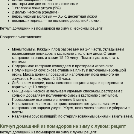
полторы или две столовые ложки соли
1 столовая ложа уксуса (9%)
2 дольки чеснока (средние)
перец черный молотый — 0,5 -1 десертная ложка
гвоздика и корица — по половине десертной ложки.
Кетчуп домашний из помидоров на зиму с чесноком: рецепт
Процесс приготовления:
Моем томаты. Каждый плод разрезаем на 2-4 части. Укладываем
разрезанные помидоры в кастрюлю с толстым дном. Ставим
кастрюлю на огонь и варим 15-20 минут. Томаты должны стать
мягкими.
Содержимое кастрюли охлаждаем и протираем через сито.
Получившийся соус снова ставим на плиту и включаем небольшой
огонь. Масса должна проварится наполовину, пока немного не
загустеет. На это уйдет 1-1,5 часа.
Добавляем специи, насыпаем всю порцию сахара и продолжаем
варить еще 10 минут.
Очищенный чеснок измельчаем удобным способом, растираем с
солью и добавляем полученную смесь в кастрюлю с кетчупом.
Провариваем все вместе в течение 5 минут.
На заключительном этапе приготовления кетчупа наливаем в
кастрюлю всю порцию уксуса. Ждем, пока масса закипит и убираем с
плиты.
Разливаем соус (кипящий) по стерилизованным банкам и закатываем.
Кетчуп домашний из помидоров на зиму с луком: рецепт
Кетчуп домашний из помидоров на зиму с луком: рецепт