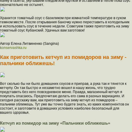
банку в газеты, укутываем пледом или курткой и оставляем в тепле пока соус
окончательно не остынет.
Хранится томатный соус с базиликом при комнатной температуре в сухом
темном месте. После открывания баночку нужно переставить в холодильник
и использовать соус в течение недели. Советуем также приготовить на зиму
томатный соус Кубанский. Удачных вам заготовок!
Автор Елена Литвиненко (Sangina)
konservashka.ru
Как приготовить кетчуп из помидоров на зиму -
пальчики оближешь!
Вот сколько бы ни было домашних соусов и приправ, а рука так и тянется к
кетчупу. Он так быстро и незаметно вошел в нашу жизнь, что трудно
представить без него повседневное меню. Правда, магазинный кетчуп я
покупать опасаюсь. Предпочитаю делать его сама в разных вариациях. И
сегодня расскажу вам, как приготовить на зиму кетчуп из помидоров –
пальчики оближешь. Тут уже вы точно будете знать, из каких компонентов он
состоит, и заготовите в домашних условиях наиболее безопасный для
вашего здоровья.
Кетчуп из помидор на зиму «Пальчики оближешь»