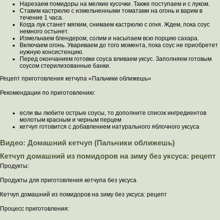
Нарезаем помидоры на мелкие кусочки. Также поступаем и с луком.
Ставим кастрюлю с измельченными томатами на огонь и варим в
течение 1 часа.
Когда лук станет мягким, снимаем кастрюлю с огня. Ждем, пока соус
немного остынет.
Измельчаем блендером, солим и насыпаем всю порцию сахара.
Включаем огонь. Увариваем до того момента, пока соус не приобретет
нужную консистенцию.
Перед окончанием готовки соуса вливаем уксус. Заполняем готовым
соусом стерилизованные банки.
Рецепт приготовления кетчупа «Пальчики оближешь»
Рекомендации по приготовлению:
если вы любите острые соусы, то дополните список ингредиентов
молотым красным и черным перцем
кетчуп готовится с добавлением натурального яблочного уксуса
Видео: Домашний кетчуп (Пальчики оближешь)
Кетчуп домашний из помидоров на зиму без уксуса: рецепт
Продукты:
Продукты для приготовления кетчупа без уксуса
Кетчуп домашний из помидоров на зиму без уксуса: рецепт
Процесс приготовления: