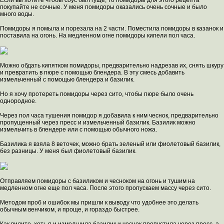
Если вы хотите чтобы соус был гуще, то помидоры для этого рецепта
покупайте не сочные. У меня помидоры оказались очень сочные и было
много воды.
Помидоры я помыла и порезала на 2 части. Поместила помидоры в казанок и
поставила на огонь. На медленном огне помидоры кипели пол часа.
Можно обдать кипятком помидоры, предварительно надрезав их, снять шкуру
и превратить в пюре с помощью блендера. В эту смесь добавить
измельченный с помощью блендера и базилик.
Но я хочу протереть помидоры через сито, чтобы пюре было очень
однородное.
Через пол часа тушения помидор я добавила к ним чеснок, предварительно
пропущенный через пресс и измельченный базилик. Базилик можно
измельчить в блендере или с помощью обычного ножа.
Базилика я взяла 8 веточек, можно брать зеленый или фиолетовый базилик,
без разницы. У меня был фиолетовый базилик.
Отправляем помидоры с базиликом и чесноком на огонь и тушим на
медленном огне еще пол часа. После этого пропускаем массу через сито.
Методом проб и ошибок мы пришли к выводу что удобнее это делать
обычным венчиком, и проще, и гораздо быстрее.