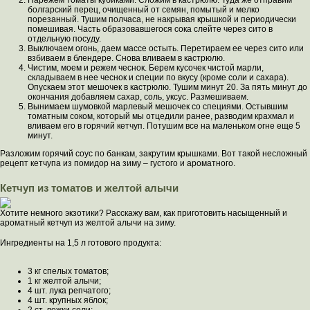
Нарежем томаты кубиками. Сложим в кастрюлю. Туда же отправим
болгарский перец, очищенный от семян, помытый и мелко
порезанный. Тушим полчаса, не накрывая крышкой и периодически
помешивая. Часть образовавшегося сока слейте через сито в
отдельную посуду.
Выключаем огонь, даем массе остыть. Перетираем ее через сито или
взбиваем в блендере. Снова вливаем в кастрюлю.
Чистим, моем и режем чеснок. Берем кусочек чистой марли,
складываем в нее чеснок и специи по вкусу (кроме соли и сахара).
Опускаем этот мешочек в кастрюлю. Тушим минут 20. За пять минут до
окончания добавляем сахар, соль, уксус. Размешиваем.
Вынимаем шумовкой марлевый мешочек со специями. Остывшим
томатным соком, который мы отцедили ранее, разводим крахмал и
вливаем его в горячий кетчуп. Потушим все на маленьком огне еще 5
минут.
Разложим горячий соус по банкам, закрутим крышками. Вот такой несложный
рецепт кетчупа из помидор на зиму – густого и ароматного.
Кетчуп из томатов и желтой алычи
Хотите немного экзотики? Расскажу вам, как приготовить насыщенный и
ароматный кетчуп из желтой алычи на зиму.
Ингредиенты на 1,5 л готового продукта:
3 кг спелых томатов;
1 кг желтой алычи;
4 шт. лука репчатого;
4 шт. крупных яблок;