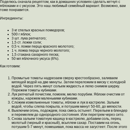
Поделюсь сначала рецептом, как в домашних условиях сделать кетчуп с
яблоками и с уксусом. Это наш любимый семейный вариант. Возможно, вам
тоже понравится.
Ингредиенты:
3 кг спелых красных помидоров;
500 г яблок;
3 шт. лука репчатого;
1,5 ст. ложки соли;
0,5 ч. ложки перца красного молотого;
1 ч. ложка перца черного молотого;
1,5 стакана сахарного песка;
50 мл яблочного уксуса (6%).
Как готовим:
Промытые томаты надрезаем сверху крестообразно, заливаем
кипящей водой на две минуты. Затем переложим в миску с холодной
водой. Через пять минут сольем жидкость и легко снимем шкурку.
Порежем томаты кубиками.
Лук репчатый почистим, помоем, мелко порубим. Яблоки очистим от
кожуры, нарежем маленькими кубиками.
Сложим измельченные томаты, яблоки и лук в кастрюлю. Зальем
водой, чтобы слегка покрыла, и потушим минут 50-60, до мягкости.
Выключим огонь, подождем, пока смесь остынет. Перельем в блендер
и перемелем до однородного состояния. Или перетрем через сито.
Снова зальем томатную кашицу в кастрюлю, добавим соль, перец
молотый (черный и красный), всыплем сахар. Поставим на огонь,
потушим 5-7 минут, помешивая, пока масса не загустеет. После этого