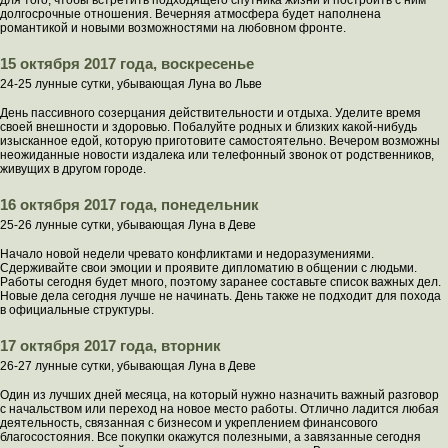
долгосрочные отношения. Вечерняя атмосфера будет наполнена
романтикой и новыми возможностями на любовном фронте.
15 октября 2017 года, воскресенье
24-25 лунные сутки, убывающая Луна во Льве
День пассивного созерцания действительности и отдыха. Уделите время
своей внешности и здоровью. Побалуйте родных и близких какой-нибудь
изысканное едой, которую приготовите самостоятельно. Вечером возможны
неожиданные новости издалека или телефонный звонок от родственников,
живущих в другом городе.
16 октября 2017 года, понедельник
25-26 лунные сутки, убывающая Луна в Деве
Начало новой недели чревато конфликтами и недоразумениями.
Сдерживайте свои эмоции и проявите дипломатию в общении с людьми.
Работы сегодня будет много, поэтому заранее составьте список важных дел.
Новые дела сегодня лучше не начинать. День также не подходит для похода
в официальные структуры.
17 октября 2017 года, вторник
26-27 лунные сутки, убывающая Луна в Деве
Один из лучших дней месяца, на который нужно назначить важный разговор
с начальством или переход на новое место работы. Отлично ладится любая
деятельность, связанная с бизнесом и укреплением финансового
благосостояния. Все покупки окажутся полезными, а завязанные сегодня