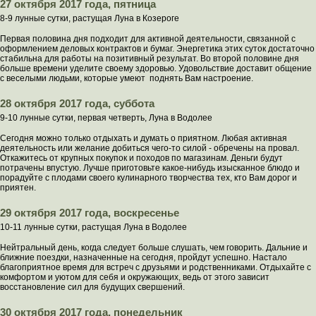
27 октября 2017 года, пятница
8-9 лунные сутки, растущая Луна в Козероге
Первая половина дня подходит для активной деятельности, связанной с
оформлением деловых контрактов и бумаг. Энергетика этих суток достаточно
стабильна для работы на позитивный результат. Во второй половине дня
больше времени уделите своему здоровью. Удовольствие доставит общение
с веселыми людьми, которые умеют поднять Вам настроение.
28 октября 2017 года, суббота
9-10 лунные сутки, первая четверть, Луна в Водолее
Сегодня можно только отдыхать и думать о приятном. Любая активная
деятельность или желание добиться чего-то силой - обречены на провал.
Откажитесь от крупных покупок и походов по магазинам. Деньги будут
потрачены впустую. Лучше приготовьте какое-нибудь изысканное блюдо и
порадуйте с плодами своего кулинарного творчества тех, кто Вам дорог и
приятен.
29 октября 2017 года, воскресенье
10-11 лунные сутки, растущая Луна в Водолее
Нейтральный день, когда следует больше слушать, чем говорить. Дальние и
ближние поездки, назначенные на сегодня, пройдут успешно. Настало
благоприятное время для встреч с друзьями и родственниками. Отдыхайте с
комфортом и уютом для себя и окружающих, ведь от этого зависит
восстановление сил для будущих свершений.
30 октября 2017 года, понедельник