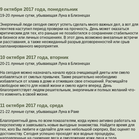
9 октября 2017 года, понедельник
19-20 лунные сутки, убывающая Луна в Близнецах
Энергичный люди сегодня смогут успеть сделать много важных дел, а вот для
лентяев наступил период проверки на прочность. День может оказаться
критическим для тех, кто раньше не позаботился о сохранении стабильности
в бизнесе или личных отношениях. В этот день возможно внезапные встречи
и расставания, а также неожиданный разрыв договоренностей или срыв
запланированного мероприятия.
10 октября 2017 года, вторник
20-21 лунные сутки, убывающая Луна в Близнецах
На сегодня можно назначать начало курса очищающей диеты или смело
избавляться от смелых привычек. Также решительно необходимо
избавляться от хлама в доме и отживших свое отношений. Расчищайте
свободное место для новой жизни и смело идите вперед. День
благоприятствует людям решительным, энергичным и полных желаний что-
то изменить в своей жизни.
11 октября 2017 года, среда
21-22 лунные сутки, убывающая Луна в Раке
Благоприятный день по всем показателям, когда нужно активно работать на
перспективу и завязывать новые выгодные знакомства. Найдите время для
тех, кого Вы любите и сделайте для них небольшой сюрприз, Вас оценят по
достоинству. Сегодня успешно проходят все водные процедуры,
направленные на снижение веса и омоложение кожи лица и тела.