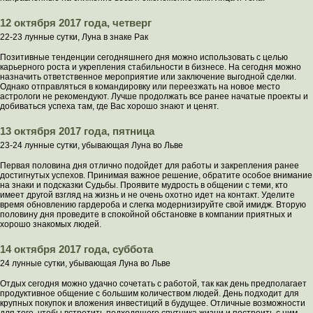
12 октября 2017 года, четверг
22-23 лунные сутки, Луна в знаке Рак
Позитивные тенденции сегодняшнего дня можно использовать с целью
карьерного роста и укрепления стабильности в бизнесе. На сегодня можно
назначить ответственное мероприятие или заключение выгодной сделки.
Однако отправляться в командировку или переезжать на новое место
астрологи не рекомендуют. Лучше продолжать все ранее начатые проекты и
добиваться успеха там, где Вас хорошо знают и ценят.
13 октября 2017 года, пятница
23-24 лунные сутки, убывающая Луна во Льве
Первая половина дня отлично подойдет для работы и закрепления ранее
достигнутых успехов. Принимая важное решение, обратите особое внимание
на знаки и подсказки Судьбы. Проявите мудрость в общении с теми, кто
имеет другой взгляд на жизнь и не очень охотно идет на контакт. Уделите
время обновлению гардероба и слегка модернизируйте свой имидж. Вторую
половину дня проведите в спокойной обстановке в компании приятных и
хорошо знакомых людей.
14 октября 2017 года, суббота
24 лунные сутки, убывающая Луна во Льве
Отдых сегодня можно удачно сочетать с работой, так как день предполагает
продуктивное общение с большим количеством людей. День подходит для
крупных покупок и вложения инвестиций в будущее. Отличные возможности
для того, чтобы встретить подходящего спутника жизни и построить с ним