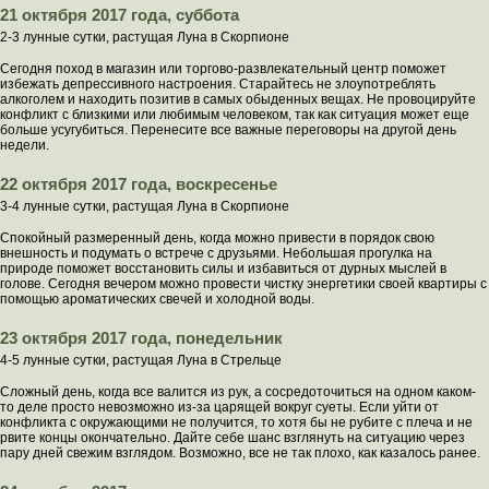
21 октября 2017 года, суббота
2-3 лунные сутки, растущая Луна в Скорпионе
Сегодня поход в магазин или торгово-развлекательный центр поможет
избежать депрессивного настроения. Старайтесь не злоупотреблять
алкоголем и находить позитив в самых обыденных вещах. Не провоцируйте
конфликт с близкими или любимым человеком, так как ситуация может еще
больше усугубиться. Перенесите все важные переговоры на другой день
недели.
22 октября 2017 года, воскресенье
3-4 лунные сутки, растущая Луна в Скорпионе
Спокойный размеренный день, когда можно привести в порядок свою
внешность и подумать о встрече с друзьями. Небольшая прогулка на
природе поможет восстановить силы и избавиться от дурных мыслей в
голове. Сегодня вечером можно провести чистку энергетики своей квартиры с
помощью ароматических свечей и холодной воды.
23 октября 2017 года, понедельник
4-5 лунные сутки, растущая Луна в Стрельце
Сложный день, когда все валится из рук, а сосредоточиться на одном каком-
то деле просто невозможно из-за царящей вокруг суеты. Если уйти от
конфликта с окружающими не получится, то хотя бы не рубите с плеча и не
рвите концы окончательно. Дайте себе шанс взглянуть на ситуацию через
пару дней свежим взглядом. Возможно, все не так плохо, как казалось ранее.