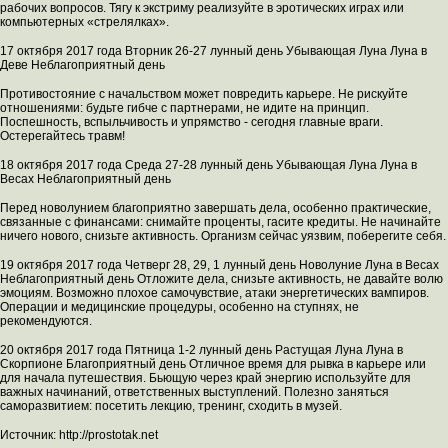
рабочих вопросов. Тягу к экстриму реализуйте в эротических играх или
компьютерных «стрелялках».
17 октября 2017 года Вторник 26-27 лунный день Убывающая Луна Луна в
Деве Неблагоприятный день
Противостояние с начальством может повредить карьере. Не рискуйте
отношениями: будьте гибче с партнерами, не идите на принцип.
Поспешность, вспыльчивость и упрямство - сегодня главные враги.
Остерегайтесь травм!
18 октября 2017 года Среда 27-28 лунный день Убывающая Луна Луна в
Весах Неблагоприятный день
Перед новолунием благоприятно завершать дела, особенно практические,
связанные с финансами: снимайте проценты, гасите кредиты. Не начинайте
ничего нового, снизьте активность. Организм сейчас уязвим, поберегите себя.
19 октября 2017 года Четверг 28, 29, 1 лунный день Новолуние Луна в Весах
Неблагоприятный день Отложите дела, снизьте активность, не давайте волю
эмоциям. Возможно плохое самочувствие, атаки энергетических вампиров.
Операции и медицинские процедуры, особенно на ступнях, не
рекомендуются.
20 октября 2017 года Пятница 1-2 лунный день Растущая Луна Луна в
Скорпионе Благоприятный день Отличное время для рывка в карьере или
для начала путешествия. Бьющую через край энергию используйте для
важных начинаний, ответственных выступлений. Полезно заняться
саморазвитием: посетить лекцию, тренинг, сходить в музей.
Источник: http://prostotak.net