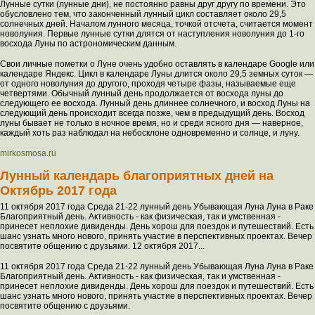
Лунные сутки (лунные дни), не постоянно равны друг другу по времени. Это
обусловлено тем, что законченный лунный цикл составляет около 29,5
солнечных дней. Началом лунного месяца, точкой отсчета, считается момент
новолуния. Первые лунные сутки длятся от наступления новолуния до 1-го
восхода Луны по астрономическим данным.
Свои личные пометки о Луне очень удобно оставлять в календаре Google или
календаре Яндекс. Цикл в календаре Луны длится около 29,5 земных суток —
от одного новолуния до другого, проходя четыре фазы, называемые еще
четвертями. Обычный лунный день продолжается от восхода луны до
следующего ее восхода. Лунный день длиннее солнечного, и восход Луны на
следующий день происходит всегда позже, чем в предыдущий день. Восход
луны бывает не только в ночное время, но и среди ясного дня — наверное,
каждый хоть раз наблюдал на небосклоне одновременно и солнце, и луну.
mirkosmosa.ru
Лунный календарь благоприятных дней на
Октябрь 2017 года
11 октября 2017 года Среда 21-22 лунный день Убывающая Луна Луна в Раке
Благоприятный день. Активность - как физическая, так и умственная -
принесет неплохие дивиденды. День хорош для поездок и путешествий. Есть
шанс узнать много нового, принять участие в перспективных проектах. Вечер
посвятите общению с друзьями. 12 октября 2017...
11 октября 2017 года Среда 21-22 лунный день Убывающая Луна Луна в Раке
Благоприятный день. Активность - как физическая, так и умственная -
принесет неплохие дивиденды. День хорош для поездок и путешествий. Есть
шанс узнать много нового, принять участие в перспективных проектах. Вечер
посвятите общению с друзьями.