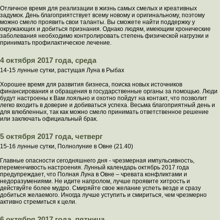
Отличное время для реализации в жизнь самых смелых и креативных
задумок. День благоприятствует всему новому и оригинальному, поэтому
можно смело проявить свои таланты. Вы сможете найти поддержку у
окружающих и добиться признания. Однако людям, имеющим хронические
заболевания необходимо контролировать степень физической нагрузки и
принимать профилактическое лечение.
4 октября 2017 года, среда
14-15 лунные сутки, растущая Луна в Рыбах
Хорошее время для развития бизнеса, поиска новых источников
финансирования и обращения в государственные органы за помощью. Люди
будут настроены к Вам лояльно и охотно пойдут на контакт, что позволит
легко входить в доверие и добиваться успеха. Весьма благоприятный день и
для влюбленных, так как можно смело принимать ответственное решение
или заключать официальный брак.
5 октября 2017 года, четверг
15-16 лунные сутки, Полнолуние в Овне (21.40)
Главные опасности сегодняшнего дня - чрезмерная импульсивность,
переменчивость настроения. Лунный календарь октябрь 2017 года
предупреждает, что Полная Луна в Овне – чревата конфликтами и
недоразумениями. Не идите напролом, лучше проявите хитрость и
действуйте более мудро. Смиряйте свое желание успеть везде и сразу
добиться желаемого. Иногда лучше уступить и смириться, чем чрезмерно
активно стремиться к цели.
6 октября 2017 года, пятница