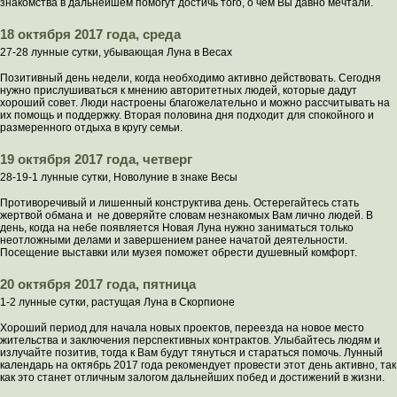
знакомства в дальнейшем помогут достичь того, о чем Вы давно мечтали.
18 октября 2017 года, среда
27-28 лунные сутки, убывающая Луна в Весах
Позитивный день недели, когда необходимо активно действовать. Сегодня
нужно прислушиваться к мнению авторитетных людей, которые дадут
хороший совет. Люди настроены благожелательно и можно рассчитывать на
их помощь и поддержку. Вторая половина дня подходит для спокойного и
размеренного отдыха в кругу семьи.
19 октября 2017 года, четверг
28-19-1 лунные сутки, Новолуние в знаке Весы
Противоречивый и лишенный конструктива день. Остерегайтесь стать
жертвой обмана и не доверяйте словам незнакомых Вам лично людей. В
день, когда на небе появляется Новая Луна нужно заниматься только
неотложными делами и завершением ранее начатой деятельности.
Посещение выставки или музея поможет обрести душевный комфорт.
20 октября 2017 года, пятница
1-2 лунные сутки, растущая Луна в Скорпионе
Хороший период для начала новых проектов, переезда на новое место
жительства и заключения перспективных контрактов. Улыбайтесь людям и
излучайте позитив, тогда к Вам будут тянуться и стараться помочь. Лунный
календарь на октябрь 2017 года рекомендует провести этот день активно, так
как это станет отличным залогом дальнейших побед и достижений в жизни.