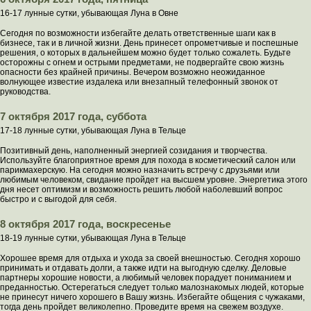
16-17 лунные сутки, убывающая Луна в Овне
Сегодня по возможности избегайте делать ответственные шаги как в
бизнесе, так и в личной жизни. День принесет опрометчивые и поспешные
решения, о которых в дальнейшем можно будет только сожалеть. Будьте
осторожны с огнем и острыми предметами, не подвергайте свою жизнь
опасности без крайней причины. Вечером возможно неожиданное
волнующее известие издалека или внезапный телефонный звонок от
руководства.
7 октября 2017 года, суббота
17-18 лунные сутки, убывающая Луна в Тельце
Позитивный день, наполненный энергией созидания и творчества.
Используйте благоприятное время для похода в косметический салон или
парикмахерскую. На сегодня можно назначить встречу с друзьями или
любимым человеком, свидание пройдет на высшем уровне. Энергетика этого
дня несет оптимизм и возможность решить любой наболевший вопрос
быстро и с выгодой для себя.
8 октября 2017 года, воскресенье
18-19 лунные сутки, убывающая Луна в Тельце
Хорошее время для отдыха и ухода за своей внешностью. Сегодня хорошо
принимать и отдавать долги, а также идти на выгодную сделку. Деловые
партнеры хорошие новости, а любимый человек порадует пониманием и
преданностью. Остерегаться следует только малознакомых людей, которые
не принесут ничего хорошего в Вашу жизнь. Избегайте общения с чужаками,
тогда день пройдет великолепно. Проведите время на свежем воздухе.