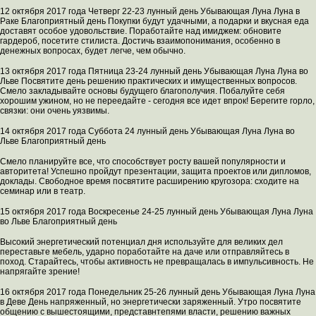
12 октября 2017 года Четверг 22-23 лунный день Убывающая Луна Луна в
Раке Благоприятный день Покупки будут удачными, а подарки и вкусная еда
доставят особое удовольствие. Поработайте над имиджем: обновите
гардероб, посетите стилиста. Достичь взаимопонимания, особенно в
денежных вопросах, будет легче, чем обычно.
13 октября 2017 года Пятница 23-24 лунный день Убывающая Луна Луна во
Льве Посвятите день решению практических и имущественных вопросов.
Смело закладывайте основы будущего благополучия. Побалуйте себя
хорошим ужином, но не переедайте - сегодня все идет впрок! Берегите горло,
связки: они очень уязвимы.
14 октября 2017 года Суббота 24 лунный день Убывающая Луна Луна во
Льве Благоприятный день
Смело планируйте все, что способствует росту вашей популярности и
авторитета! Успешно пройдут презентации, защита проектов или дипломов,
доклады. Свободное время посвятите расширению кругозора: сходите на
семинар или в театр.
15 октября 2017 года Воскресенье 24-25 лунный день Убывающая Луна Луна
во Льве Благоприятный день
Высокий энергетический потенциал дня используйте для великих дел
переставьте мебель, ударно поработайте на даче или отправляйтесь в
поход. Старайтесь, чтобы активность не превращалась в импульсивность. Не
напрягайте зрение!
16 октября 2017 года Понедельник 25-26 лунный день Убывающая Луна Луна
в Деве День напряженный, но энергетически заряженный. Утро посвятите
общению с вышестоящими, представнтепями власти, решению важных