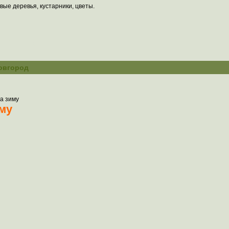
вые деревья, кустарники, цветы.
тениях
овгород
на зиму
иму