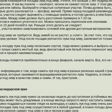
тором планируется посадка лука под зиму. Учтите, что больше 2 лет подряд 
чеснока. И как вы поняли — наоборот, чеснок не сажают после лука. У этих дв
рцов или свёклы. Выбирайте открытые солнечные участки. Почва должна быт
рые долго разлагаются — фосфор, магний. Прямо перед посадкой рекомендуе
ла, участок следует выровнять с помощью грабель и потом сделать в нём бор
севок. Между ними должно быть расстояние примерно в 7-10 см.
унтом и немного уплотните его. Можно присыпать перегноем или опилками.
ез 10 дней полейте лук. Раньше этого делать не следует!
и, участок можно замульчировать соломой или другим доступным материалом.
од зиму не требуется. Ведь зимой он не растет, а «спит». За счет того, что
орку урожая. Уход после посадки репчатого лука под зиму, заключается только
ь посадку лука под зиму нескольких сортов, тогда можно сравнить и выбрать 
му лучше сажать желтый лук, ведь фиолетовый или белый плохо переносит мор
оне и прошёл акклиматизацию.
 всходы появятся приблизительно в конце февраля, начале марта. Все, кто не
 информацию о том, когда сажать лук под зиму в разных регионах нашей стра
ров, которые занимаются выращиванием репчатого лука. Надеюсь, в списке вы 
а под зиму в качестве севка и семян. И так, приступим…
раснодарском крае
сажать лук под зиму нужно за несколько недель до наступления устойчивых мо
ктябрь может быть дождливым, а в конце месяца запросто могут наступить зам
ужно поддаваться панике глядя на календарь и сажать лук под зиму очень ран
посадка лука под зиму осуществляется в любой удачный, в плане погоды день,
ом регионе сажают под зиму и лук и чеснок в один срок.