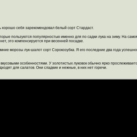
нь хорошо себя зарекомендовал белый сорт Стардаст.
оторые пользуются популярностью именно для по садки лука на зиму. На самом
нет, это компенсируется при весенней посадке.
ние морозы лук-шалот сорт Сорокозубка. Я его последние два года успешно с
вкусовыми особенностями. У золотистых луковок обычно ярко прослеживается
ходят для салатов. Они сладкие и нежные, в них нет горечи.