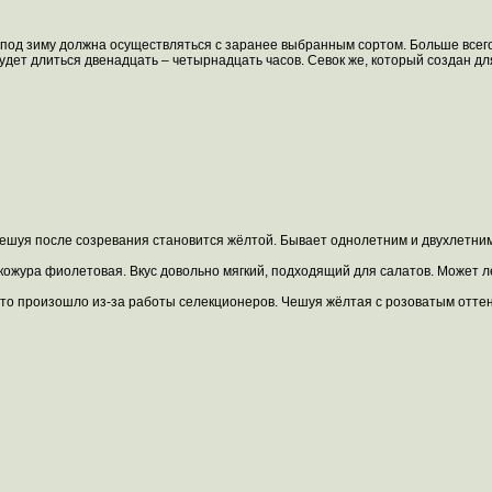
 под зиму должна осуществляться с заранее выбранным сортом. Больше всег
удет длиться двенадцать – четырнадцать часов. Севок же, который создан для
ешуя после созревания становится жёлтой. Бывает однолетним и двухлетним.
 кожура фиолетовая. Вкус довольно мягкий, подходящий для салатов. Может л
то произошло из-за работы селекционеров. Чешуя жёлтая с розоватым оттен