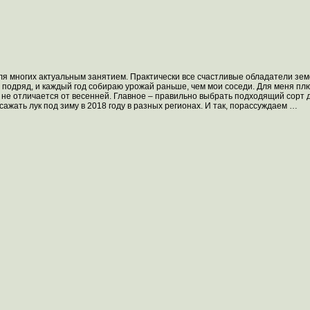
я для многих актуальным занятием. Практически все счастливые обладатели зе
ет подряд, и каждый год собираю урожай раньше, чем мои соседи. Для меня пл
м не отличается от весенней. Главное – правильно выбрать подходящий сорт 
сажать лук под зиму в 2018 году в разных регионах. И так, порассуждаем …