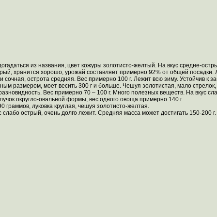
огадаться из названия, цвет кожуры золотисто-желтый. На вкус средне-острый,
рый, хранится хорошо, урожай составляет примерно 92% от общей посадки. 
 сочная, острота средняя. Вес примерно 100 г. Лежит всю зиму. Устойчив к з
ым размером, моет весить 300 г и больше. Чешуя золотистая, мало стрелок, 
азновидность. Вес примерно 70 – 100 г. Много полезных веществ. На вкус сла
лучок округло-овальной формы, вес одного овоща примерно 140 г.
90 граммов, луковка круглая, чешуя золотисто-желтая.
с слабо острый, очень долго лежит. Средняя масса может достигать 150-200 г.