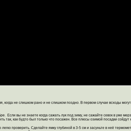
мя, когда не слишком рано и не слишком поздно. В первом случае всходы мог
бре. Если вы не знаете когда сажать лук под зиму, не сажайте севок в уже ме
ить так, как будто был только что посажен. Все плюсы озимой посадки сойдут 
 легко проверить. Сделайте ямку глубиной в 3-5 см и засуньте в неё термоме