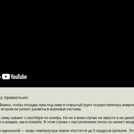
му правильно
Важно, чтобы посадка лука под зиму в открытый грунт осуществлялась вовре
о втором не успеет развиться корневая система.
а зиму сажают с сентября по ноябрь. Но не в коем случае не августе и не дека
 в грядках, как в погребе. В этом случае с наступлением тепла он начнет вход
 идеальной — когда температура земли опустится до 5 градусов Цельсия. Это