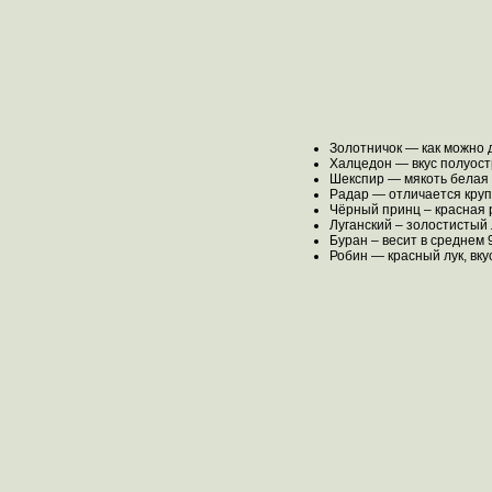
Золотничок — как можно д
Халцедон — вкус полуост
Шекспир — мякоть белая и
Радар — отличается крупн
Чёрный принц – красная р
Луганский – золостистый 
Буран – весит в среднем 
Робин — красный лук, вку