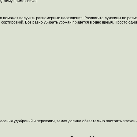
од зиму прямо сейчас.
о поможет получить равномерные насаждения. Разложите луковицы по размер
я сортировкой. Все равно убирать урожай придется в одно время. Просто одни
внесения удобрений и перекопки, земля должна обязательно постоять в течени