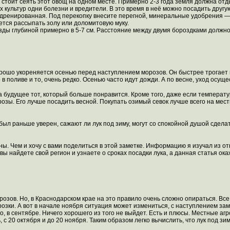
не стоит сеять этот овощ на одном месте. Примерно 2-3 года земля должна о
ух культур одни болезни и вредители. В это время в неё можно посадить другую
ь дренированная. Под перекопку внесите перегной, минеральные удобрения —
тся рассыпать золу или доломитовую муку.
озды глубиной примерно в 5-7 см. Расстояние между двумя бороздками должно
 хорошо укореняется осенью перед наступлением морозов. Он быстрее трогает 
 в поливе и то, очень редко. Осенью часто идут дожди. А по весне, уход осущ
на будущее тот, который больше понравится. Кроме того, даже если температу
озы. Его лучше посадить весной. Покупать озимый севок лучше всего на местн
 был раньше уверен, сажают ли лук под зиму, могут со спокойной душой сдел
ны. Чем и хочу с вами поделиться в этой заметке. Информацию я изучал из о
найдете свой регион и узнаете о сроках посадки лука, а данная статья окаж
розов. Но, в Краснодарском крае на это правило очень сложно опираться. Все
орозки. А вот в начале ноября ситуация может измениться, с наступлением з
о, в сентябре. Ничего хорошего из того не выйдет. Есть и плюсы. Местные аг
 с 20 октября и до 20 ноября. Таким образом легко вычислить, что лук под з