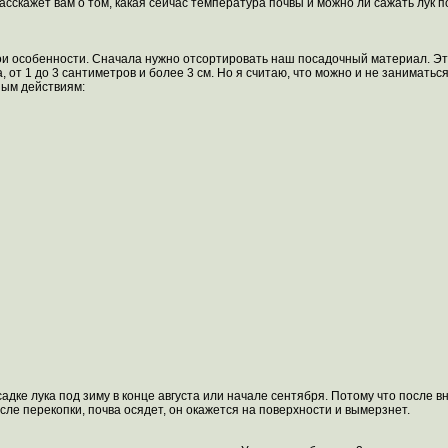
сскажет вам о том, какая сейчас температура почвы и можно ли сажать лук п
вои особенности. Сначала нужно отсортировать наш посадочный материал. Эт
 от 1 до 3 сантиметров и более 3 см. Но я считаю, что можно и не заниматьс
ным действиям:
садке лука под зиму в конце августа или начале сентября. Потому что после 
осле перекопки, почва осядет, он окажется на поверхности и вымерзнет.