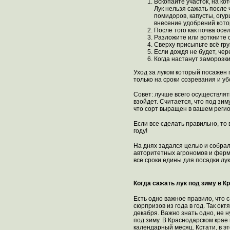
Вскопайте участок, на ко
Лук нельзя сажать после 
помидоров, капусты, огу
внесение удобрений кото
После того как почва осе
Разложите или воткните 
Сверху присыпьте всё гр
Если дождя не будет, чер
Когда настанут заморозк
Уход за луком который посажен п
только на сроки созревания и уб
Совет: лучше всего осуществлят
взойдет. Считается, что под зи
что сорт выращен в вашем реги
Если все сделать правильно, то
году!
На днях задался целью и собрал
авторитетных агрономов и ферме
все сроки едины для посадки лук
Когда сажать лук под зиму в К
Есть одно важное правило, что 
сюрпризов из года в год. Так о
декабря. Важно знать одно, не н
под зиму. В Краснодарском крае 
календарный месяц. Кстати, в эт