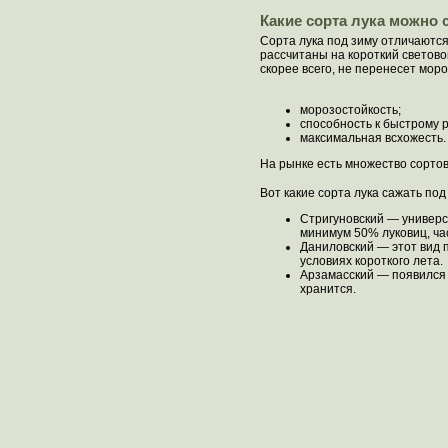
Какие сорта лука можно 
Сорта лука под зиму отличаютс
рассчитаны на короткий световой
скорее всего, не перенесет моро
морозостойкость;
способность к быстрому р
максимальная всхожесть.
На рынке есть множество сортов
Вот какие сорта лука сажать под
Стригуновский — универс
минимум 50% луковиц, час
Даниловский — этот вид п
условиях короткого лета.
Арзамасский — появился 
хранится.