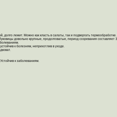
 долго лежит. Можно как класть в салаты, так и подвергать термообработке. Лу
Луковицы довольно крупные, продолговатые, период созревания составляет 3
аболеваниям.
устойчив к болезням, неприхотлив в уходе.
дковат.
 Устойчив к заболеваниям.