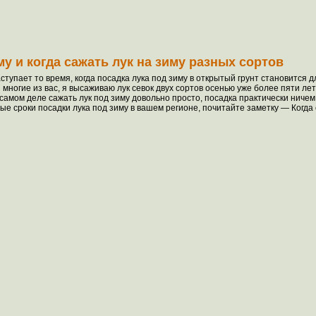
му и когда сажать лук на зиму разных сортов
наступает то время, когда посадка лука под зиму в открытый грунт становитс
и многие из вас, я высаживаю лук севок двух сортов осенью уже более пяти л
 самом деле сажать лук под зиму довольно просто, посадка практически ниче
ые сроки посадки лука под зиму в вашем регионе, почитайте заметку — Когда 