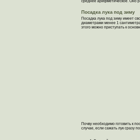
среднее арифметическое. Оно ра
Посадка лука под зиму
Посадка лука под зиму имеет с
диаметрами менее 1 сантиметра,
этого можно приступать к основ
Почву необходимо готовить к по
случае, если сажать лук сразу п