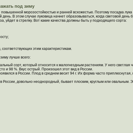
сажать под зиму
я повышенной морозостойкостью и ранней всхожестью. Поэтому посадка лука
 день. В этом случае луковица начнет образовываться, когда световой день б
за, уйдет в стрелку. Вот какие качества должны быть у подходящего сорта:
осту;
, соответствующих этим характеристикам.
 зиму лучше всего:
альный сорт, который относится к малогнездным растениям. У него светлая ч
то и 98 %. Вкус острый. Произошел этот вид в России.
оявился в России. Плод в среднем весит 94 г. Их форма часто приплюснутая,
в России, довольно неоднородный, бывает плоским, круглым или овальным. Э