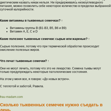
диетическим назвать никак нельзя. Ни придерживаясь низкоуглеводного
питания, можно позволить себе некоторое количество в пределах выбранной
суточной калорийности.
Какие витамины в тыквенных семечках? ↑
Витамины группы В (В1-В3, В5, В6 и В9)
Витамин A, Е, С и D
Какие полезнее тыквенные семечки: сырые или жареные? ↑
Сырые полезнее, потому что при термической обработке происходит
окисление полезных жиров.
Что лечат тыквенные семечки? ↑
Они не могут лечить, потому что это не лекарство. Семена тыквы могут
только предупреждать некоторые патологические состояния.
На этом у меня все, я говорю: «До новых встреч».
С теплотой и заботой, Равила.
frau-madam.com
Сколько тыквенных семечек нужно съедать в
день