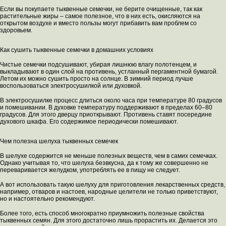
Если вы покупаете тыквенные семечки, не берите очищенные, так как
растительные жиры – самое полезное, что в них есть, окисляются на
открытом воздухе и вместо пользы могут прибавить вам проблем со
здоровьем.
Как сушить тыквенные семечки в домашних условиях
Чистые семечки подсушивают, убирая лишнюю влагу полотенцем, и
выкладывают в один слой на противень, устланный пергаментной бумагой.
Летом их можно сушить просто на солнце. В зимний период лучше
воспользоваться электросушилкой или духовкой.
В электросушилке процесс длиться около часа при температуре 80 градусов
и помешивании. В духовке температуру поддерживают в пределах 60–80
градусов. Для этого дверцу приоткрывают. Противень ставят посередине
духового шкафа. Его содержимое периодически помешивают.
Чем полезна шелуха тыквенных семечек
В шелухе содержится не меньше полезных веществ, чем в самих семечках.
Однако учитывая то, что шелуха безвкусна, да к тому же совершенно не
переваривается желудком, употреблять ее в пищу не следует.
А вот использовать такую шелуху для приготовления лекарственных средств,
например, отваров и настоев, народные целители не только приветствуют,
но и настоятельно рекомендуют.
Более того, есть способ многократно приумножить полезные свойства
тыквенных семян. Для этого достаточно лишь прорастить их. Делается это