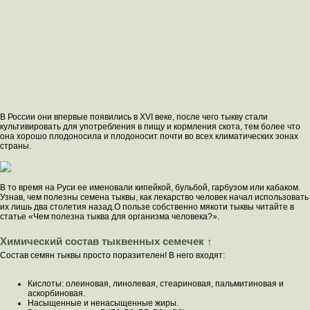
В России они впервые появились в XVI веке, после чего тыкву стали
культивировать для употребления в пищу и кормления скота, тем более что
она хорошо плодоносила и плодоносит почти во всех климатических зонах
страны.
В то время на Руси ее именовали кипейкой, бульбой, гарбузом или кабаком.
Узнав, чем полезны семена тыквы, как лекарство человек начал использовать
их лишь два столетия назад.О пользе собственно мякоти тыквы читайте в
статье «Чем полезна тыква для организма человека?».
Химический состав тыквенных семечек ↑
Состав семян тыквы просто поразителен! В него входят:
Кислоты: олеиновая, линолевая, стеариновая, пальмитиновая и
аскорбиновая.
Насыщенные и ненасыщенные жиры.