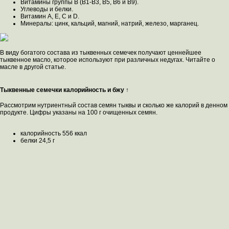
Витамины группы В (В1-В3, В5, В6 и В9).
Углеводы и белки.
Витамин A, Е, С и D.
Минералы: цинк, кальций, магний, натрий, железо, марганец.
В виду богатого состава из тыквенных семечек получают ценнейшее
тыквенное масло, которое используют при различных недугах. Читайте о
масле в другой статье.
Тыквенные семечки калорийность и бжу ↑
Рассмотрим нутриентный состав семян тыквы и сколько же калорий в денном
продукте. Цифры указаны на 100 г очищенных семян.
калорийность 556 ккал
белки 24,5 г