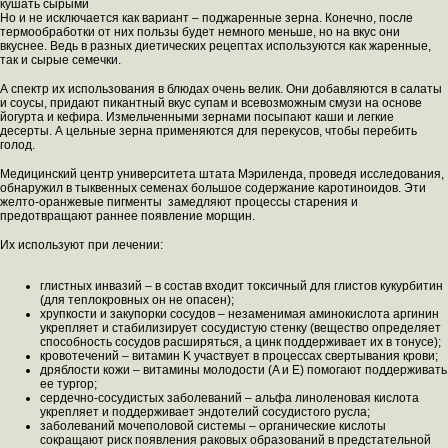
кушать сырыми
Но и не исключается как вариант – поджаренные зерна. Конечно, после
термообработки от них пользы будет немного меньше, но на вкус они
вкуснее. Ведь в разных диетических рецептах используются как жаренные,
так и сырые семечки.
А спектр их использования в блюдах очень велик. Они добавляются в салаты
и соусы, придают пикантный вкус супам и всевозможным смузи на основе
йогурта и кефира. Измельченными зернами посыпают каши и легкие
десерты. А цельные зерна применяются для перекусов, чтобы перебить
голод.
Медицинский центр университета штата Мэриленда, проведя исследования,
обнаружил в тыквенных семенах большое содержание каротиноидов. Эти
желто-оранжевые пигменты замедляют процессы старения и
предотвращают раннее появление морщин.
Их используют при лечении:
глистных инвазий – в состав входит токсичный для глистов кукурбитин
(для теплокровных он не опасен);
хрупкости и закупорки сосудов – незаменимая аминокислота аргинин
укрепляет и стабилизирует сосудистую стенку (вещество определяет
способность сосудов расширяться, а цинк поддерживает их в тонусе);
кровотечений – витамин K участвует в процессах свертывания крови;
дряблости кожи – витамины молодости (A и E) помогают поддерживать
ее тургор;
сердечно-сосудистых заболеваний – альфа линоленовая кислота
укрепляет и поддерживает эндотелий сосудистого русла;
заболеваний мочеполовой системы – органические кислоты
сокращают риск появления раковых образований в предстательной