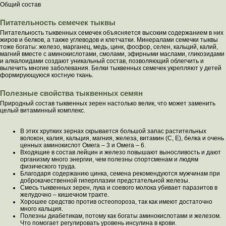
Общий состав
Питательность семечек тыквы
Питательность тыквенных семечек объясняется высоким содержанием в них
жиров и белков, а также углеводов и клетчатки. Минералами семечки тыквы
тоже богаты: железо, марганец, медь, цинк, фосфор, селен, кальций, калий,
магний вместе с аминокислотами, смолами, эфирными маслами, гликозидами
и алкалоидами создают уникальный состав, позволяющий облегчить и
вылечить многие заболевания. Белки тыквенных семечек укрепляют у детей
формирующуюся костную ткань.
Полезные свойства тыквенных семян
Природный состав тыквенных зерен настолько велик, что может заменить
целый витаминный комплекс.
В этих хрупких зернах скрывается большой запас растительных
волокон, калия, кальция, магния, железа, витамин (С, Е), белка и очень
ценных аминокислот Омега – 3 и Омега – 6.
Входящие в состав лейцин и железо повышают выносливость и дают
организму много энергии, чем полезны спортсменам и людям
физического труда.
Благодаря содержанию цинка, семена рекомендуются мужчинам при
доброкачественной гиперплазии предстательной железы.
Смесь тыквенных зерен, лука и соевого молока убивает паразитов в
желудочно – кишечном тракте.
Хорошее средство против остеопороза, так как имеют достаточно
много кальция.
Полезны диабетикам, потому как богаты аминокислотами и железом.
Что помогает регулировать уровень инсулина в крови.