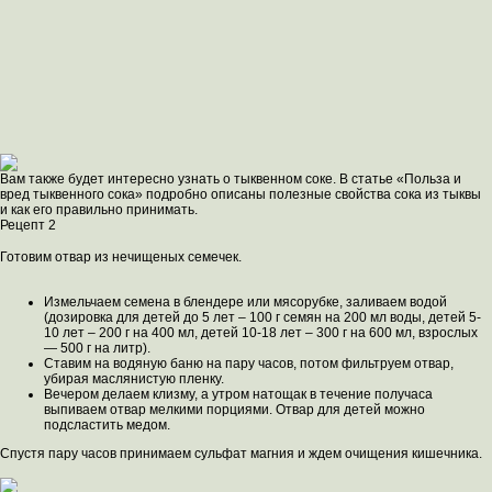
Вам также будет интересно узнать о тыквенном соке. В статье «Польза и
вред тыквенного сока» подробно описаны полезные свойства сока из тыквы
и как его правильно принимать.
Рецепт 2
Готовим отвар из нечищеных семечек.
Измельчаем семена в блендере или мясорубке, заливаем водой
(дозировка для детей до 5 лет – 100 г семян на 200 мл воды, детей 5-
10 лет – 200 г на 400 мл, детей 10-18 лет – 300 г на 600 мл, взрослых
— 500 г на литр).
Ставим на водяную баню на пару часов, потом фильтруем отвар,
убирая маслянистую пленку.
Вечером делаем клизму, а утром натощак в течение получаса
выпиваем отвар мелкими порциями. Отвар для детей можно
подсластить медом.
Спустя пару часов принимаем сульфат магния и ждем очищения кишечника.