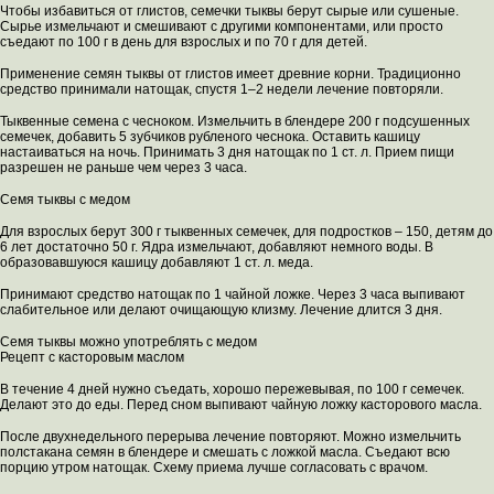
Чтобы избавиться от глистов, семечки тыквы берут сырые или сушеные.
Сырье измельчают и смешивают с другими компонентами, или просто
съедают по 100 г в день для взрослых и по 70 г для детей.
Применение семян тыквы от глистов имеет древние корни. Традиционно
средство принимали натощак, спустя 1–2 недели лечение повторяли.
Тыквенные семена с чесноком. Измельчить в блендере 200 г подсушенных
семечек, добавить 5 зубчиков рубленого чеснока. Оставить кашицу
настаиваться на ночь. Принимать 3 дня натощак по 1 ст. л. Прием пищи
разрешен не раньше чем через 3 часа.
Семя тыквы с медом
Для взрослых берут 300 г тыквенных семечек, для подростков – 150, детям до
6 лет достаточно 50 г. Ядра измельчают, добавляют немного воды. В
образовавшуюся кашицу добавляют 1 ст. л. меда.
Принимают средство натощак по 1 чайной ложке. Через 3 часа выпивают
слабительное или делают очищающую клизму. Лечение длится 3 дня.
Семя тыквы можно употреблять с медом
Рецепт с касторовым маслом
В течение 4 дней нужно съедать, хорошо пережевывая, по 100 г семечек.
Делают это до еды. Перед сном выпивают чайную ложку касторового масла.
После двухнедельного перерыва лечение повторяют. Можно измельчить
полстакана семян в блендере и смешать с ложкой масла. Съедают всю
порцию утром натощак. Схему приема лучше согласовать с врачом.