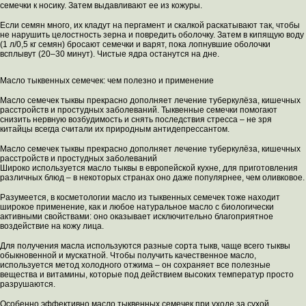
семечки к носику. Затем выдавливают ее из кожуры.
Если семян много, их кладут на пергамент и скалкой раскатывают так, чтобы
не нарушить целостность зерна и повредить оболочку. Затем в кипящую воду
(1 л/0,5 кг семян) бросают семечки и варят, пока лопнувшие оболочки
всплывут (20–30 минут). Чистые ядра останутся на дне.
Масло тыквенных семечек: чем полезно и применение
Масло семечек тыквы прекрасно дополняет лечение туберкулёза, кишечных
расстройств и простудных заболеваний. Тыквенные семечки помогают
снизить нервную возбудимость и снять последствия стресса – не зря
китайцы всегда считали их природным антидепрессантом.
Масло семечек тыквы прекрасно дополняет лечение туберкулёза, кишечных
расстройств и простудных заболеваний
Широко используется масло тыквы в европейской кухне, для приготовления
различных блюд – в некоторых странах оно даже популярнее, чем оливковое.
Разумеется, в косметологии масло из тыквенных семечек тоже находит
широкое применение, как и любое натуральное масло с биологически
активными свойствами: оно оказывает исключительно благоприятное
воздействие на кожу лица.
Для получения масла используются разные сорта тыкв, чаще всего тыквы
обыкновенной и мускатной. Чтобы получить качественное масло,
используется метод холодного отжима – он сохраняет все полезные
вещества и витамины, которые под действием высоких температур просто
разрушаются.
Особенно эффективно масло тыквенных семечек при уходе за сухой,