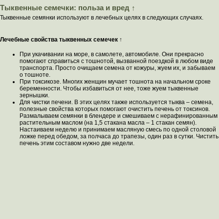
Тыквенные семечки: польза и вред ↑
Тыквенные семянки используют в лечебных целях в следующих случаях.
Лечебные свойства тыквенных семечек ↑
При укачивании на море, в самолете, автомобиле. Они прекрасно
помогают справиться с тошнотой, вызванной поездкой в любом виде
транспорта. Просто очищаем семена от кожуры, жуем их, и забываем
о тошноте.
При токсикозе. Многих женщин мучает тошнота на начальном сроке
беременности. Чтобы избавиться от нее, тоже жуем тыквенные
зернышки.
Для чистки печени. В этих целях также используется тыква – семена,
полезные свойства которых помогают очистить печень от токсинов.
Размалываем семянки в блендере и смешиваем с нерафинированным
растительным маслом (на 1,5 стакана масла – 1 стакан семян).
Настаиваем неделю и принимаем масляную смесь по одной столовой
ложке перед обедом, за полчаса до трапезы, один раз в сутки. Чистить
печень этим составом нужно две недели.