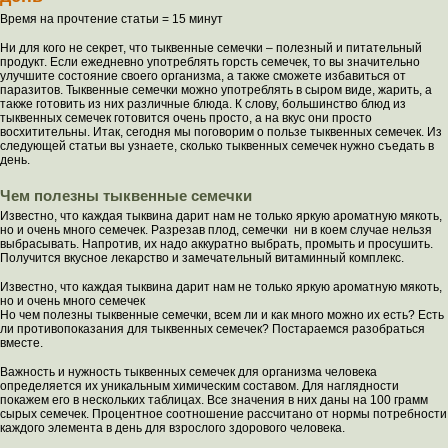
Время на прочтение статьи = 15 минут
Ни для кого не секрет, что тыквенные семечки – полезный и питательный
продукт. Если ежедневно употреблять горсть семечек, то вы значительно
улучшите состояние своего организма, а также сможете избавиться от
паразитов. Тыквенные семечки можно употреблять в сыром виде, жарить, а
также готовить из них различные блюда. К слову, большинство блюд из
тыквенных семечек готовится очень просто, а на вкус они просто
восхитительны. Итак, сегодня мы поговорим о пользе тыквенных семечек. Из
следующей статьи вы узнаете, сколько тыквенных семечек нужно съедать в
день.
Чем полезны тыквенные семечки
Известно, что каждая тыквина дарит нам не только яркую ароматную мякоть,
но и очень много семечек. Разрезав плод, семечки ни в коем случае нельзя
выбрасывать. Напротив, их надо аккуратно выбрать, промыть и просушить.
Получится вкусное лекарство и замечательный витаминный комплекс.
Известно, что каждая тыквина дарит нам не только яркую ароматную мякоть,
но и очень много семечек
Но чем полезны тыквенные семечки, всем ли и как много можно их есть? Есть
ли противопоказания для тыквенных семечек? Постараемся разобраться
вместе.
Важность и нужность тыквенных семечек для организма человека
определяется их уникальным химическим составом. Для наглядности
покажем его в нескольких таблицах. Все значения в них даны на 100 грамм
сырых семечек. Процентное соотношение рассчитано от нормы потребности
каждого элемента в день для взрослого здорового человека.