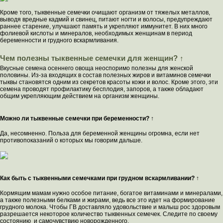
Кроме того, тыквенные семечки очищают организм от тяжелых металлов,
выводя вредные кадмий и свинец, питают ногти и волосы, предупреждают
раннее старение, улучшают память и укрепляют иммунитет. В них много
фолиевой кислоты и минералов, необходимых женщинам в период
беременности и грудного вскармливания.
Чем полезны тыквенные семечки для женщин? ↑
Вкусные семена осеннего овоща неоспоримо полезны для женской
половины. Из-за входящих в состав полезных жиров и витаминов семечки
тыквы становятся одним из секретов красоты кожи и волос. Кроме этого, эти
семена проводят профилактику бесплодия, запоров, а также обладают
общим укрепляющим действием на организм женщины.
Можно ли тыквенные семечки при беременности? ↑
Да, несомненно. Польза для беременной женщины огромна, если нет
противопоказаний о которых мы говорим дальше.
Как быть с тыквенными семечками при грудном вскармливании? ↑
Кормящим мамам нужно особое питание, богатое витаминами и минералами,
а также полезными белками и жирами, ведь все это идет на формирование
грудного молока. Чтобы ГВ доставляло удовольствие и малыш рос здоровым
разрешается некоторое количество тыквенных семечек. Следите по своему
состоянию и самочувствию новорожденного.