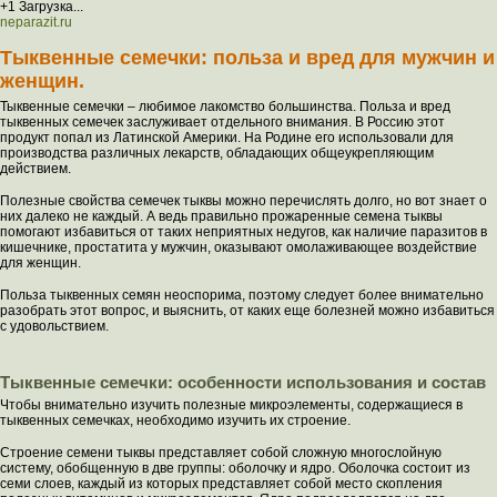
+1 Загрузка...
neparazit.ru
Тыквенные семечки: польза и вред для мужчин и
женщин.
Тыквенные семечки – любимое лакомство большинства. Польза и вред
тыквенных семечек заслуживает отдельного внимания. В Россию этот
продукт попал из Латинской Америки. На Родине его использовали для
производства различных лекарств, обладающих общеукрепляющим
действием.
Полезные свойства семечек тыквы можно перечислять долго, но вот знает о
них далеко не каждый. А ведь правильно прожаренные семена тыквы
помогают избавиться от таких неприятных недугов, как наличие паразитов в
кишечнике, простатита у мужчин, оказывают омолаживающее воздействие
для женщин.
Польза тыквенных семян неоспорима, поэтому следует более внимательно
разобрать этот вопрос, и выяснить, от каких еще болезней можно избавиться
с удовольствием.
Тыквенные семечки: особенности использования и состав
Чтобы внимательно изучить полезные микроэлементы, содержащиеся в
тыквенных семечках, необходимо изучить их строение.
Строение семени тыквы представляет собой сложную многослойную
систему, обобщенную в две группы: оболочку и ядро. Оболочка состоит из
семи слоев, каждый из которых представляет собой место скопления