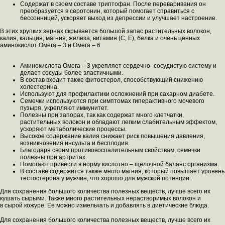
Содержат в своем составе триптофан. После переваривания он
преобразуется в серотонин, который помогает справиться с
бессонницей, ускоряет выход из депрессии и улучшает настроение.
В этих хрупких зернах скрывается большой запас растительных волокон,
калия, кальция, магния, железа, витамин (С, Е), белка и очень ценных
аминокислот Омега – 3 и Омега – 6
Аминокислота Омега – 3 укрепляет сердечно–сосудистую систему и
делает сосуды более эластичными.
В состав входит также фитостерол, способствующий снижению
холестерина.
Используют для профилактики осложнений при сахарном диабете.
Семечки используются при симптомах гиперактивного мочевого
пузыря, укрепляют иммунитет.
Полезны при запорах, так как содержат много клетчатки,
растительных волокон и обладают легким слабительным эффектом,
ускоряют метаболические процессы.
Высокое содержание калия снижает риск повышения давления,
возникновения инсульта и бесплодия.
Благодаря своим противовоспалительным свойствам, семечки
полезны при артритах.
Помогают привести в норму кислотно – щелочной баланс организма.
В составе содержится также много магния, который повышает уровень
тестостерона у мужчин, что хорошо для мужской потенции.
Для сохранения большого количества полезных веществ, лучше всего их
кушать сырыми. Также много растительных нерастворимых волокон и
в сырой кожуре. Ее можно измельчать и добавлять в диетические блюда.
Для сохранения большого количества полезных веществ, лучше всего их