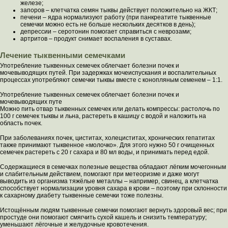
железе;
запоров – клетчатка семян тыквы действует положительно на ЖКТ;
печени – ядра нормализуют работу (при панкреатите тыквенные
семечки можно есть не больше нескольких десятков в день);
депрессии – серотонин помогает справиться с неврозами;
артритов – продукт снимает воспаления в суставах.
Лечение тыквенными семечками
Употребление тыквенных семечек облегчает болезни почек и
мочевыводящих путей. При задержках мочеиспускания и воспалительных
процессах употребляют семечки тыквы вместе с конопляным семенем – 1:1.
Употребление тыквенных семечек облегчает болезни почек и
мочевыводящих путе
Можно пить отвар тыквенных семечек или делать компрессы: растолочь по
100 г семечек тыквы и льна, растереть в кашицу с водой и наложить на
область почек.
При заболеваниях почек, циститах, холециститах, хронических гепатитах
также принимают тыквенное «молочко». Для этого нужно 50 г очищенных
семечек растереть с 20 г сахара и 80 мл воды, и принимать перед едой.
Содержащиеся в семечках полезные вещества обладают лёгким мочегонным
и слабительным действием, помогают при метеоризме и даже могут
выводить из организма тяжёлые металлы – например, свинец, а клетчатка
способствует нормализации уровня сахара в крови – поэтому при склонности
к сахарному диабету тыквенные семечки тоже полезны.
Истощённым людям тыквенные семечки помогают вернуть здоровый вес; при
простуде они помогают смягчить сухой кашель и снизить температуру;
уменьшают лёгочные и желудочные кровотечения.