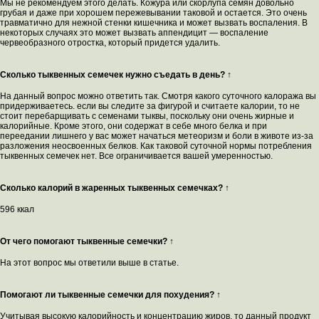
Мы не рекомендуем этого делать. Кожура или скорлупа семян довольно
грубая и даже при хорошем пережевывании таковой и остается. Это очень
травматично для нежной стенки кишечника и может вызвать воспаления. В
некоторых случаях это может вызвать аппендицит — воспаление
червеобразного отростка, который придется удалить.
Сколько тыквенных семечек нужно съедать в день? ↑
На данный вопрос можно ответить так. Смотря какого суточного калоража вы
придерживаетесь. если вы следите за фигурой и считаете калории, то не
стоит перебарщивать с семенами тыквы, поскольку они очень жирные и
калорийные. Кроме этого, они содержат в себе много белка и при
переедании лишнего у вас может начаться метеоризм и боли в животе из-за
разложения неосвоенных белков. Как таковой суточной нормы потребления
тыквенных семечек нет. Все ограничивается вашей умеренностью.
Сколько калорий в жаренных тыквенных семечках? ↑
596 ккал
От чего помогают тыквенные семечки? ↑
На этот вопрос мы ответили выше в статье.
Помогают ли тыквенные семечки для похудения? ↑
Учитывая высокую калорийность и концентрацию жиров, то данный продукт