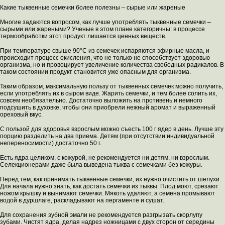
Какие тыквенные семечки более полезны – сырые или жареные
Многие задаются вопросом, как лучше употреблять тыквенные семечки –
сырыми или жареными? Ученые в этом плане категоричны: в процессе
термообработки этот продукт лишается ценных веществ.
При температуре свыше 90°C из семечек испаряются эфирные масла, и
происходит процесс окисления, что не только не способствует здоровью
организма, но и провоцирует увеличение количества свободных радикалов. В
таком состоянии продукт становится уже опасным для организма.
Таким образом, максимальную пользу от тыквенных семечек можно получить,
если употреблять их в сыром виде. Жарить семечки, и тем более солить их,
совсем необязательно. Достаточно выложить на противень и немного
подсушить в духовке, чтобы они приобрели нежный аромат и выраженный
ореховый вкус.
С пользой для здоровья взрослым можно съесть 100 г ядер в день. Лучше эту
порцию разделить на два приема. Детям (при отсутствии индивидуальной
непереносимости) достаточно 50 г.
Есть ядра целиком, с кожурой, не рекомендуется ни детям, ни взрослым.
Селекционерами даже была выведена тыква с семечками без кожуры.
Перед тем, как принимать тыквенные семечки, их нужно очистить от шелухи.
Для начала нужно знать, как достать семечки из тыквы. Плод моют, срезают
ножом крышку и вынимают семечки. Мякоть удаляют, а семена промывают
водой в дуршлаге, раскладывают на пергаменте и сушат.
Для сохранения зубной эмали не рекомендуется разгрызать скорлупу
зубами. Чистят ядра, делая надрез ножницами с двух сторон от середины