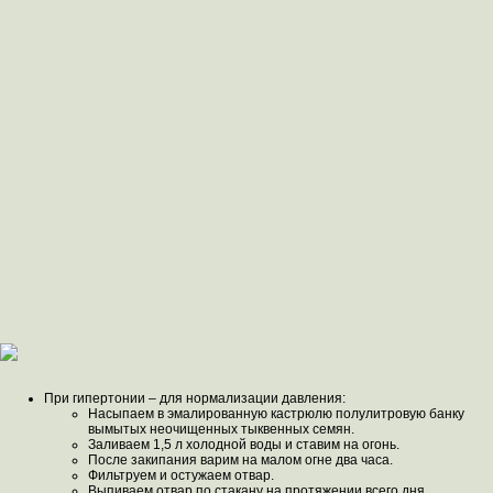
При гипертонии – для нормализации давления:
Насыпаем в эмалированную кастрюлю полулитровую банку
вымытых неочищенных тыквенных семян.
Заливаем 1,5 л холодной воды и ставим на огонь.
После закипания варим на малом огне два часа.
Фильтруем и остужаем отвар.
Выпиваем отвар по стакану на протяжении всего дня.