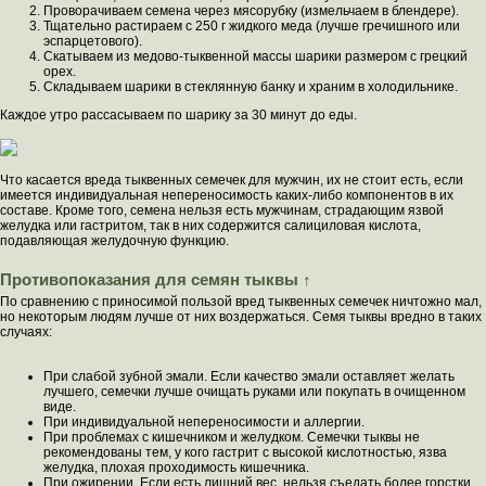
Проворачиваем семена через мясорубку (измельчаем в блендере).
Тщательно растираем с 250 г жидкого меда (лучше гречишного или
эспарцетового).
Скатываем из медово-тыквенной массы шарики размером с грецкий
орех.
Складываем шарики в стеклянную банку и храним в холодильнике.
Каждое утро рассасываем по шарику за 30 минут до еды.
Что касается вреда тыквенных семечек для мужчин, их не стоит есть, если
имеется индивидуальная непереносимость каких-либо компонентов в их
составе. Кроме того, семена нельзя есть мужчинам, страдающим язвой
желудка или гастритом, так в них содержится салициловая кислота,
подавляющая желудочную функцию.
Противопоказания для семян тыквы ↑
По сравнению с приносимой пользой вред тыквенных семечек ничтожно мал,
но некоторым людям лучше от них воздержаться. Семя тыквы вредно в таких
случаях:
При слабой зубной эмали. Если качество эмали оставляет желать
лучшего, семечки лучше очищать руками или покупать в очищенном
виде.
При индивидуальной непереносимости и аллергии.
При проблемах с кишечником и желудком. Семечки тыквы не
рекомендованы тем, у кого гастрит с высокой кислотностью, язва
желудка, плохая проходимость кишечника.
При ожирении. Если есть лишний вес, нельзя съедать более горстки