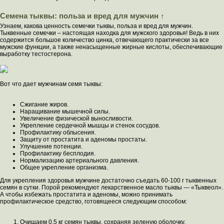
Семена тыквы: польза и вред для мужчин ↑
Узнаем, какова ценность семечки тыквы, польза и вред для мужчин.
Тыквенные семечки – настоящая находка для мужского здоровья! Ведь в них
содержится большое количество цинка, отвечающего практически за все
мужские функции, а также ненасыщенные жирные кислоты, обеспечивающие
выработку тестостерона.
Вот что дает мужчинам семя тыквы:
Сжигание жиров.
Наращивание мышечной силы.
Увеличение физической выносливости.
Укрепление сердечной мышцы и стенок сосудов.
Профилактику облысения.
Защиту от простатита и аденомы простаты.
Улучшение потенции.
Профилактику бесплодия.
Нормализацию артериального давления.
Общее укрепление организма.
Для укрепления здоровья мужчине достаточно съедать 60-100 г тыквенных
семян в сутки. Порой рекомендуют лекарственное масло тыквы — «Тыквеол».
А чтобы избежать простатита и аденомы, можно принимать
профилактическое средство, готовящееся следующим способом:
Очищаем 0,5 кг семян тыквы, сохраняя зеленую оболочку.