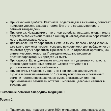
При сахарном диабете. Клетчатка, содержащаяся в семенах, помогает
привести уровень сахара в норму. Для этого съедаем по горсти
семечек каждый день.
При ожогах. Независимо от того, чем вы обожглись, для лечения ожога
перемалываем семена тыквы в кашицу и накладываем на пораженное
место на несколько часов.
Для избавления от паразитов. Семена тыквы, польза и вред которых
уже давно изучены людьми, успешно применяются для избавления от
глистов и других паразитов. При этом они не отравляют организм, как
синтетические лекарства. Приведем несколько рецептов
противопаразитарных средств из тыквы.
При стрессе. Если одолевают плохие мысли и душевная усталость,
просто едим тыквенные семечки. Стресс отступает, вы
успокаиваетесь и расслабляетесь.
При почечных болезнях и цистите. При заболеваниях мочевого
пузыря и почек измельчаем по 1 стакану конопляных и тыквенных
семян и постепенно завариваем смесь 3 стаканами кипятка.
Процеживаем и отжимаем остатки. Выпиваем целебный напиток в
течение дня.
Тыквенные семечки в народной медицине ↑
Рецепт 1
Тщательно растираем в ступке 300 г очищенных тыквенных семян.