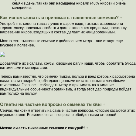
семян в день, так как они насыщены жирами (46% жиров) и очень
калорийны.
Как использовать и принимать тыквенные семечки? ↑
Употреблять семена тыквы лучше в сыром виде, так как в жареном они
теряют массу полезных свойств и даже становятся вредными, поскольку
нагревание жиров, входящих в состав, делает их канцерогенными.
Можно есть тыквенные семечки с добавлением меда – они станут еще
вкуснее и полезнее.
Добавляйте их в салаты, соусы, овощные рагу и каши, чтобы обогатить блюда
витаминами и минералами.
Теперь вам известно, что семечки тыквы, польза и вред которых рассмотрена
нами весьма подробно, обладают ценными питательными и лечебными
качествами. Главное – соблюдать меру, и принимать во внимание
индивидуальные особенности организма, и тогда этот дар природы пойдет
вам только на пользу.
Ответы на частые вопросы о семенах тыквы ↑
Сейчас мы хотим ответить на самые частые вопросы, которые касаются этих
вкусных семян. Возможно и ваш вопрос не обойдет нами стороной.
Можно ли есть тыквенные семечки с кожурой? ↑