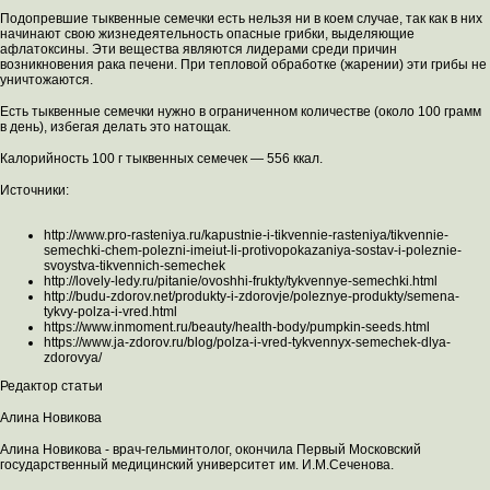
Подопревшие тыквенные семечки есть нельзя ни в коем случае, так как в них
начинают свою жизнедеятельность опасные грибки, выделяющие
афлатоксины. Эти вещества являются лидерами среди причин
возникновения рака печени. При тепловой обработке (жарении) эти грибы не
уничтожаются.
Есть тыквенные семечки нужно в ограниченном количестве (около 100 грамм
в день), избегая делать это натощак.
Калорийность 100 г тыквенных семечек — 556 ккал.
Источники:
http://www.pro-rasteniya.ru/kapustnie-i-tikvennie-rasteniya/tikvennie-
semechki-chem-polezni-imeiut-li-protivopokazaniya-sostav-i-poleznie-
svoystva-tikvennich-semechek
http://lovely-ledy.ru/pitanie/ovoshhi-frukty/tykvennye-semechki.html
http://budu-zdorov.net/produkty-i-zdorovje/poleznye-produkty/semena-
tykvy-polza-i-vred.html
https://www.inmoment.ru/beauty/health-body/pumpkin-seeds.html
https://www.ja-zdorov.ru/blog/polza-i-vred-tykvennyx-semechek-dlya-
zdorovya/
Редактор статьи
Алина Новикова
Алина Новикова - врач-гельминтолог, окончила Первый Московский
государственный медицинский университет им. И.М.Сеченова.