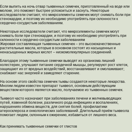
Если выпить на ночь отвар тыквенных семечек, приготовленный на воде или
молоке, это поможет быстрее успокоиться и заснуть. Некоторые
исследователи считают, что микроэлементы семечек могут снимать боли при
стенокардии, и поэтому их необходимо употреблять при склонности к
сердечно-сосудистым заболеваниям.
Некоторые исследователи считают, что микроэлементы семечек могут
снимать боли при стенокардии, и поэтому их необходимо употреблять при
склонности к сердечно-сосудистым заболеваниям
Жировая составляющая тыквенных семечек – это высококачественные
растительные масла, которые в основном состоят из насыщенных и
ненасыщенных жирных кислот – низкомолекулярных соединений.
Благодаря этому тыквенные семечки выводят из организма лишний
холестерин, улучшают питание сердечной мышцы, регулируют рост клеток,
защищают их от вредных воздействий, восстанавливают и омолаживают;
снабжают нас энергией и замедляют старение.
На основе этого свойства семечек тыквы создаются некоторые лекарства.
Многим людям известен препарат тыквеол, основным действующим
веществом которого является масло, получаемое из тыквенных семечек.
Тыквеол часто назначают при заболеваниях печени и желчевыводящих
путей, язвенной болезни, различного рода инфекциях и воспалениях,
нарушениях обмена веществ, для снятия болей, профилактики
атеросклероза и онкологических заболеваний. Длительный приём тыквеола
помогает людям, склонным к ожирению, избавиться от лишнего веса.
Как принимать тыквенные семечки от глистов