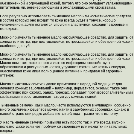
обезвоженной и огрубевшей кожей, потому что оно обладает увлажняющими,
питательными, регенерирующими и омолаживающими свойствами.
Если регулярно использовать тыквенное масло или косметические средства,
в состав которых оно входит, то кожа всегда будет в тонусе, хорошо
увлажнённой, долго останется упругой и эластичной, сохранит здоровье и
молодость.
Можно применять тыквенное масло как смягчающее средство, для защиты от
холода или ветра, при шелушащейся, потрескавшейся и обветренной коже –
особенно для губ.
Можно применять тыквенное масло как смягчающее средство, для защиты от
холода или ветра, при шелушащейся, потрескавшейся и обветренной коже
Масло помогает коже сопротивляться инфекциям, способствует
образованию и росту новых клеток, улучшает состояние кожных сосудов,
обеспечивая коже лица полноценное питание и придавая ей здоровый
оттенок.
Масло тыквенных семечек давно применяют в народной медицине для
лечения кожных заболеваний – например, дерматитов, экземы; также оно
эффективно при ожогах, ранах, порезах, обладает противовоспалительными
свойствами и восстанавливает структуру кожных тканей.
Тыквенные семечки, как и масло, часто используются в кулинарии: особенно
много различных рецептов можно найти в зарубежных сборниках, однако в
нашей стране они редко добавляются в блюда – разве что в выпечку.
У нас тыквенные семечки привыкли есть просто так, и это всегда вкусно и
полезно, даже если нет проблем со здоровьем или нехватки питательных
веществ.