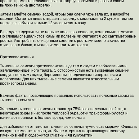
просто: промойте неочищенные от скорлупы семена и ровным слоем
выложите их на дно тарелки.
Затем залейте семечки водой, чтобы она слегка укрывала их, и накройте
марлей. Остается лишь отправить тарелку с семенами на 2 суток в темное
место, не забывая каждые 12 часов менять воду.
В шелухе содержится не меньше полезных веществ, чем в самих семечках
По словам специалистов, самыми полезными считаются 2-х сантиметровые
ростки. Употреблять очищенные семечки с ростками можно в качестве
отдельного блюда, а можно измельчить их в салат.
Противопоказания
Тыквенные семечки противопоказаны детям и людям с заболеваниями
желудочно-кишечного тракта. С осторожностью есть тыквенные семечки
следует полным людям, беременным, сердечникам, гипертоникам и
аллергикам. Для них тыквенные семечки являются относительным
противопоказанием.
Важные факты, позволяющие правильно использовать полезные свойства
тыквенных семечек
Жареные тыквенные семечки теряют до 75% всех полезных свойств, а
некоторые жиры в них после тепловой обработки трансформируются и
начинают приносить больше вреда, чем пользы.
Для избавления от глистов тыквенные семечки нужно есть сырыми. Очищать
их нужно самостоятельно, чтобы не «терять» покрывающую пленочку.
Именно в ней и содержится глистный яд кукурбитин.