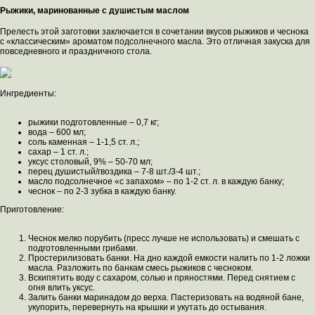
Рыжики, маринованные с душистым маслом
Прелесть этой заготовки заключается в сочетании вкусов рыжиков и чеснока
с «классическим» ароматом подсолнечного масла. Это отличная закуска для
повседневного и праздничного стола.
Ингредиенты:
рыжики подготовленные – 0,7 кг;
вода – 600 мл;
соль каменная – 1-1,5 ст. л.;
сахар – 1 ст. л.;
уксус столовый, 9% – 50-70 мл;
перец душистый/гвоздика – 7-8 шт./3-4 шт.;
масло подсолнечное «с запахом» – по 1-2 ст. л. в каждую банку;
чеснок – по 2-3 зубка в каждую банку.
Приготовление:
Чеснок мелко порубить (пресс лучше не использовать) и смешать с
подготовленными грибами.
Простерилизовать банки. На дно каждой емкости налить по 1-2 ложки
масла. Разложить по банкам смесь рыжиков с чесноком.
Вскипятить воду с сахаром, солью и пряностями. Перед снятием с
огня влить уксус.
Залить банки маринадом до верха. Пастеризовать на водяной бане,
укупорить, перевернуть на крышки и укутать до остывания.