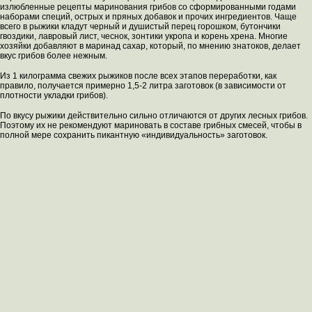
излюбленные рецепты маринования грибов со сформированными годами
наборами специй, острых и пряных добавок и прочих ингредиентов. Чаще
всего в рыжики кладут черный и душистый перец горошком, бутончики
гвоздики, лавровый лист, чеснок, зонтики укропа и корень хрена. Многие
хозяйки добавляют в маринад сахар, который, по мнению знатоков, делает
вкус грибов более нежным.
Из 1 килограмма свежих рыжиков после всех этапов переработки, как
правило, получается примерно 1,5-2 литра заготовок (в зависимости от
плотности укладки грибов).
По вкусу рыжики действительно сильно отличаются от других лесных грибов.
Поэтому их не рекомендуют мариновать в составе грибных смесей, чтобы в
полной мере сохранить пикантную «индивидуальность» заготовок.