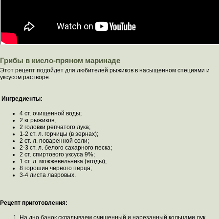
Грибы в кисло-пряном маринаде
Этот рецепт подойдет для любителей рыжиков в насыщенном специями и
уксусом растворе.
Ингредиенты:
4 ст. очищенной воды;
2 кг рыжиков;
2 головки репчатого лука;
1-2 ст. л. горчицы (в зернах);
2 ст. л. поваренной соли;
2-3 ст. л. белого сахарного песка;
2 ст. спиртового уксуса 9%;
1 ст. л. можжевельника (ягоды);
8 горошин черного перца;
3-4 листа лавровых.
Рецепт приготовления:
На дно банок складываем очищенный и нарезанный кольцами лук.