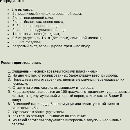
Ингредиенты:
2 кг рыжиков;
2 л родниковой или фильтрованной воды;
2 ст. л. поваренной соли;
2 ст. л. белого сахарного песка;
6–8 горошин черного перца;
3–4 горошины душистого перца;
1 головка чеснока (средняя);
0,5 ст. уксуса или 1 ч. л. (без горки) лимонной кислоты;
2–3 шт. гвоздики;
лавровый лист, зелень укропа, хрен —по вкусу.
Рецепт приготовления:
Очищенный чеснок нарезаем тонкими пластинками.
На дно чистых, стерилизованных банок кладем веточки укропа.
Помещаем в них отваренные, промытые рыжики, перекладывая их
чесноком.
Ставим на огонь кастрюлю, выливаем в нее воду.
Когда жидкость нагреется до 100 градусов, отправляем туда лавровые
листья, гвоздику, душистый и черный перец, соль и сахар. Варим 5
минут.
В кипящий маринад добавляем уксус или кислоту и этой смесью
заливаем грибы.
Укупориваем банки, укутываем.
Как только остынут — выносим на хранение.
Из такой заготовки получаются интересные закуски и необычные
салаты.