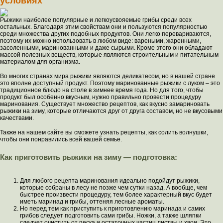
условиях
Рыжики наиболее популярные и легкоусвояемые грибы среди всех
остальных. Благодаря этим свойствам они и пользуются популярностью
среди множества других подобных продуктов. Они легко перевариваются,
поэтому их можно использовать в любом виде: вареными, жаренными,
засоленными, маринованными и даже сырыми. Кроме этого они обладают
массой полезных веществ, которые являются строительным и питательным
материалом для организма.
Во многих странах мира рыжики являются деликатесом, но в нашей стране
это вполне доступный продукт. Поэтому маринованные рыжики с луком – это
традиционное блюдо на столе в зимнее время года. Но для того, чтобы
продукт был особенно вкусным, нужно правильно провести процедуру
маринования. Существует множество рецептов, как вкусно замариновать
рыжики на зиму, которые отличаются друг от друга составом, но не вкусовыми
качествами.
Также на нашем сайте вы сможете узнать рецепты, как солить волнушки,
чтобы они понравились всей вашей семье.
Как приготовить рыжики на зиму — подготовка:
Для любого рецепта маринования идеально подойдут рыжики,
которые собраны в лесу не позже чем сутки назад. А вообще, чем
быстрее произвести процедуру, тем более характерный вкус будет
иметь маринад и грибы, оттеняя лесные ароматы.
Но перед тем как приступить к приготовлению маринада и самих
грибов следует подготовить сами грибы. Ножки, а также шляпки
следует очистить от песка и остаточных частиц листвы и хвои. Это