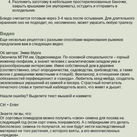
Разложить заготовку в небольшие простерилизованные баночки,
закрыть крышками (не укупоривать), остудить и отправить в
холодильник.
Блюдо считается готовым через 3-4 часа после остывания. Для длительного
хранения оно не подходит, но, несомненно, может украсить любую трапезу.
Видео
Еще несколько рецептов с разными способами маринования рыжиков
предлагаем вам в следующих видео:
Об авторе: Эмма Мурга
Окончила МГРИ им. Орджоникидзе. По основной специальности – горный
инженер-геофизик, а значит человек с аналитическим складом ума и
разнообразными интересами. Имею собственный дом в деревне
(соответственно, опыт огородничества, садоводства, грибоводства, а также
возни с домашними животными и птицей). Фрилансер, в отношении своих
обязанностей перфекционист и «зануда». Любитель хенд-мейда, создатель
эксклюзивных украшений из камней и бисера. Страстный почитатель
печатного слова и трепетный наблюдатель всего, что живет и дышит.
Нашли ошибку? Выделите текст мышкой и нажмите:
Ctrl + Enter
Знаете ли вы, что:
От сортовых помидоров можно получить «свои» семена для посева на
следующий год (если сорт очень понравился). А с гибридными это делать
бесполезно: семена-то получатся, но они будут нести наследственный
материал не того растения, с которого взяты, а его многочисленных
«предков».