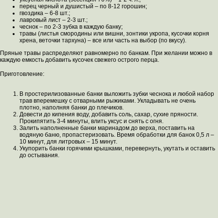
перец черный и душистый – по 8-12 горошин;
гвоздика – 6-8 шт.;
лавровый лист – 2-3 шт.;
чеснок – по 2-3 зубка в каждую банку;
травы (листья смородины или вишни, зонтики укропа, кусочки корня
хрена, веточки тархуна) – все или часть на выбор (по вкусу).
Пряные травы распределяют равномерно по банкам. При желании можно в
каждую емкость добавить кусочек свежего острого перца.
Приготовление:
В простерилизованные банки выложить зубки чеснока и любой набор
трав вперемешку с отварными рыжиками. Укладывать не очень
плотно, наполняя банки до плечиков.
Довести до кипения воду, добавить соль, сахар, сухие пряности.
Прокипятить 3-4 минуты, влить уксус и снять с огня.
Залить наполненные банки маринадом до верха, поставить на
водяную баню, пропастеризовать. Время обработки для банок 0,5 л –
10 минут, для литровых – 15 минут.
Укупорить банки горячими крышками, перевернуть, укутать и оставить
до остывания.