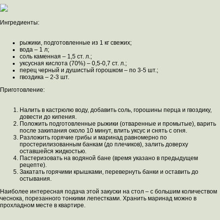
Ингредиенты:
рыжики, подготовленные из 1 кг свежих;
вода – 1 л;
соль каменная – 1,5 ст. л.;
уксусная кислота (70%) – 0,5-0,7 ст. л.;
перец черный и душистый горошком – по 3-5 шт.;
гвоздика – 2-3 шт.
Приготовление:
Налить в кастрюлю воду, добавить соль, горошины перца и гвоздику,
довести до кипения.
Положить подготовленные рыжики (отваренные и промытые), варить
после закипания около 10 минут, влить уксус и снять с огня.
Разложить горячие грибы и маринад равномерно по
простерилизованным банкам (до плечиков), залить доверху
оставшейся жидкостью.
Пастеризовать на водяной бане (время указано в предыдущем
рецепте).
Закатать горячими крышками, перевернуть банки и оставить до
остывания.
Наиболее интересная подача этой закуски на стол – с большим количеством
чеснока, порезанного тонкими лепестками. Хранить маринад можно в
прохладном месте в квартире.