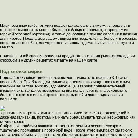
Маринованные грибы-рыжики подают как холодную закуску, используют в
качестве самостоятельного обеденного блюда (например, с гарниром из
горячей отварной картошки), а также добавляют в зимние салаты и в начинки
для пирогов. Предлагаем вашему вниманию несколько наиболее интересных
пошаговых способов, как мариновать рыжики в домашних условиях вкусно и
быстро.
Соление – иной способ обработки продуктов. О солении рыжиков холодным
способом и о других рецептах читайте на нашем сайте.
Подготовка сырья
Переработку любых грибов рекомендуют начинать не позднее 3-4 часов
после сбора. При более длительном хранении в них могут накапливаться
вредные вещества. Рыжики, вдобавок, еще и теряют привлекательный
внешний вид, так как со временем на них появляются пятна зеленовато-
болотного цвета в местах срезов, повреждений и даже надавливания
пальцами.
У рыжиков быстро появляются «синяки» в местах срезов, повреждений и
даже надавливаний, поэтому начинать обрабатывать грибы необходимо как
можно скорее
Собранные грибочки очищают от остатков земли и лесного мусора и
тщательно промывают в проточной воде. После этого выбирают кастрюлю,
достаточно объемную для того, чтобы кроме рыжиков в ней поместилось и