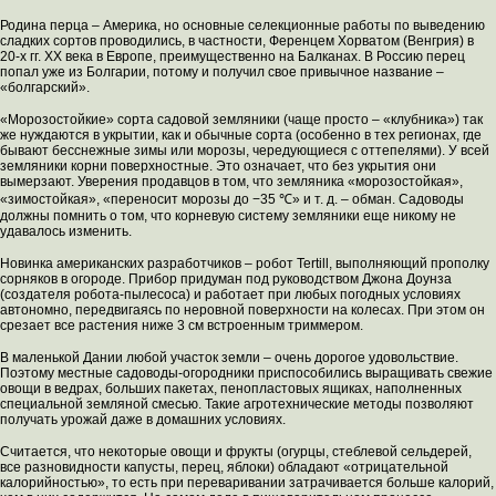
Родина перца – Америка, но основные селекционные работы по выведению
сладких сортов проводились, в частности, Ференцем Хорватом (Венгрия) в
20-х гг. XX века в Европе, преимущественно на Балканах. В Россию перец
попал уже из Болгарии, потому и получил свое привычное название –
«болгарский».
«Морозостойкие» сорта садовой земляники (чаще просто – «клубника») так
же нуждаются в укрытии, как и обычные сорта (особенно в тех регионах, где
бывают бесснежные зимы или морозы, чередующиеся с оттепелями). У всей
земляники корни поверхностные. Это означает, что без укрытия они
вымерзают. Уверения продавцов в том, что земляника «морозостойкая»,
«зимостойкая», «переносит морозы до −35 ℃» и т. д. – обман. Садоводы
должны помнить о том, что корневую систему земляники еще никому не
удавалось изменить.
Новинка американских разработчиков – робот Tertill, выполняющий прополку
сорняков в огороде. Прибор придуман под руководством Джона Доунза
(создателя робота-пылесоса) и работает при любых погодных условиях
автономно, передвигаясь по неровной поверхности на колесах. При этом он
срезает все растения ниже 3 см встроенным триммером.
В маленькой Дании любой участок земли – очень дорогое удовольствие.
Поэтому местные садоводы-огородники приспособились выращивать свежие
овощи в ведрах, больших пакетах, пенопластовых ящиках, наполненных
специальной земляной смесью. Такие агротехнические методы позволяют
получать урожай даже в домашних условиях.
Считается, что некоторые овощи и фрукты (огурцы, стеблевой сельдерей,
все разновидности капусты, перец, яблоки) обладают «отрицательной
калорийностью», то есть при переваривании затрачивается больше калорий,