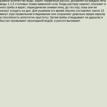
равное количество воды. Варят первичный рассол, добавляя на каждый литр
воды 1-1,5 столовых ложки каменной соли. Когда раствор закипит, опускают в
него грибы и варят, периодически снимая пену, до тех пор, пока они не
начнут оседать на дно. Для рыжиков это время обычно составляет около 15
минут (при правильном отваривании они сохраняют довольно яркую окраску
и способность аппетитно хрустеть). Затем грибы откидывают на дуршлаг и
быстро промывают прохладной водой, а рассол выливают.