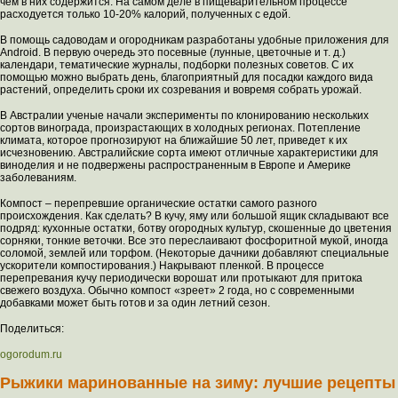
чем в них содержится. На самом деле в пищеварительном процессе
расходуется только 10-20% калорий, полученных с едой.
В помощь садоводам и огородникам разработаны удобные приложения для
Android. В первую очередь это посевные (лунные, цветочные и т. д.)
календари, тематические журналы, подборки полезных советов. С их
помощью можно выбрать день, благоприятный для посадки каждого вида
растений, определить сроки их созревания и вовремя собрать урожай.
В Австралии ученые начали эксперименты по клонированию нескольких
сортов винограда, произрастающих в холодных регионах. Потепление
климата, которое прогнозируют на ближайшие 50 лет, приведет к их
исчезновению. Австралийские сорта имеют отличные характеристики для
виноделия и не подвержены распространенным в Европе и Америке
заболеваниям.
Компост – перепревшие органические остатки самого разного
происхождения. Как сделать? В кучу, яму или большой ящик складывают все
подряд: кухонные остатки, ботву огородных культур, скошенные до цветения
сорняки, тонкие веточки. Все это переслаивают фосфоритной мукой, иногда
соломой, землей или торфом. (Некоторые дачники добавляют специальные
ускорители компостирования.) Накрывают пленкой. В процессе
перепревания кучу периодически ворошат или протыкают для притока
свежего воздуха. Обычно компост «зреет» 2 года, но с современными
добавками может быть готов и за один летний сезон.
Поделиться:
ogorodum.ru
Рыжики маринованные на зиму: лучшие рецепты