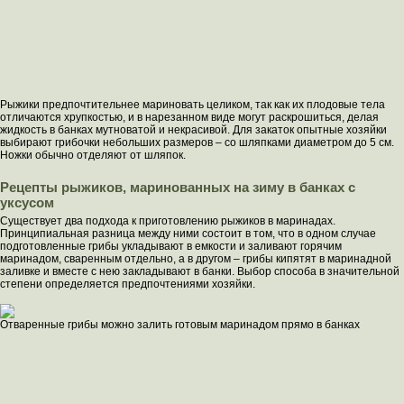
Рыжики предпочтительнее мариновать целиком, так как их плодовые тела
отличаются хрупкостью, и в нарезанном виде могут раскрошиться, делая
жидкость в банках мутноватой и некрасивой. Для закаток опытные хозяйки
выбирают грибочки небольших размеров – со шляпками диаметром до 5 см.
Ножки обычно отделяют от шляпок.
Рецепты рыжиков, маринованных на зиму в банках с
уксусом
Существует два подхода к приготовлению рыжиков в маринадах.
Принципиальная разница между ними состоит в том, что в одном случае
подготовленные грибы укладывают в емкости и заливают горячим
маринадом, сваренным отдельно, а в другом – грибы кипятят в маринадной
заливке и вместе с нею закладывают в банки. Выбор способа в значительной
степени определяется предпочтениями хозяйки.
Отваренные грибы можно залить готовым маринадом прямо в банках