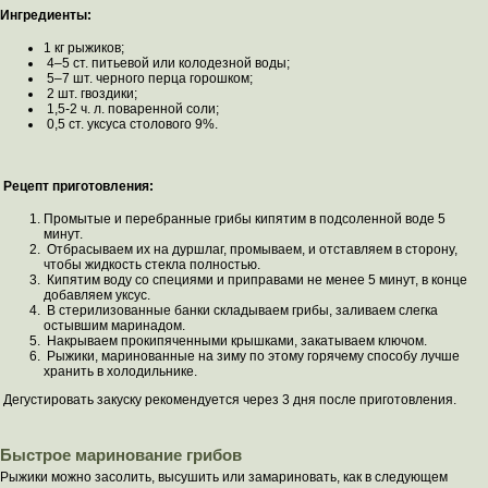
Ингредиенты:
1 кг рыжиков;
4–5 ст. питьевой или колодезной воды;
5–7 шт. черного перца горошком;
2 шт. гвоздики;
1,5-2 ч. л. поваренной соли;
0,5 ст. уксуса столового 9%.
Рецепт приготовления:
Промытые и перебранные грибы кипятим в подсоленной воде 5
минут.
Отбрасываем их на дуршлаг, промываем, и отставляем в сторону,
чтобы жидкость стекла полностью.
Кипятим воду со специями и приправами не менее 5 минут, в конце
добавляем уксус.
В стерилизованные банки складываем грибы, заливаем слегка
остывшим маринадом.
Накрываем прокипяченными крышками, закатываем ключом.
Рыжики, маринованные на зиму по этому горячему способу лучше
хранить в холодильнике.
Дегустировать закуску рекомендуется через 3 дня после приготовления.
Быстрое маринование грибов
Рыжики можно засолить, высушить или замариновать, как в следующем