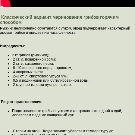
Классический вариант маринования грибов горячим
способом
Рыжики великолепно сочетаются с луком, овощ подчеркивает характерный
аромат грибов и придает им насыщенность.
Ингредиенты:
2 кг грибов (рыжиков);
2 ст. л. поваренной соли;
2 ст. л. сахарного песка;
8–10 шт. черного перца горошком;
4 лавровых листа;
2–3 ст. л. спиртового уксуса 9%;
0,5 л родниковой или бутилированной воды;
2 крупных головки лука репчатого.
Рецепт приготовления:
Подготовленные грибы опускаем в кастрюлю с холодной водой,
добавляем сюда же очищенный лук.
Ставим на огонь. Когда закипит, убавляем температуру до