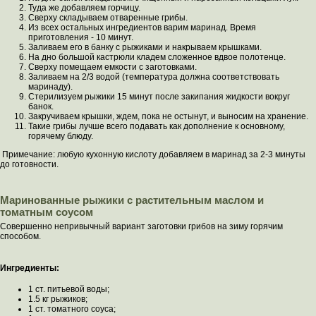
Туда же добавляем горчицу.
Сверху складываем отваренные грибы.
Из всех остальных ингредиентов варим маринад. Время
приготовления - 10 минут.
Заливаем его в банку с рыжиками и накрываем крышками.
На дно большой кастрюли кладем сложенное вдвое полотенце.
Сверху помещаем емкости с заготовками.
Заливаем на 2/3 водой (температура должна соответствовать
маринаду).
Стерилизуем рыжики 15 минут после закипания жидкости вокруг
банок.
Закручиваем крышки, ждем, пока не остынут, и выносим на хранение.
Такие грибы лучше всего подавать как дополнение к основному,
горячему блюду.
Примечание: любую кухонную кислоту добавляем в маринад за 2-3 минуты
до готовности.
Маринованные рыжики с растительным маслом и
томатным соусом
Совершенно непривычный вариант заготовки грибов на зиму горячим
способом.
Ингредиенты:
1 ст. питьевой воды;
1.5 кг рыжиков;
1 ст. томатного соуса;