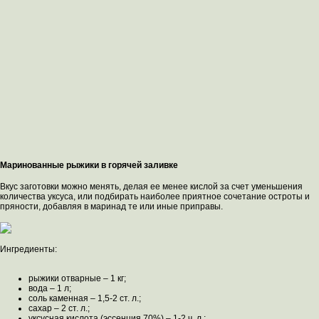
Маринованные рыжики в горячей заливке
Вкус заготовки можно менять, делая ее менее кислой за счет уменьшения
количества уксуса, или подбирать наиболее приятное сочетание остроты и
пряности, добавляя в маринад те или иные приправы.
Ингредиенты:
рыжики отварные – 1 кг;
вода – 1 л;
соль каменная – 1,5-2 ст. л.;
сахар – 2 ст. л.;
уксусная кислота (эссенция 70%) – 1-2 ч. л.;