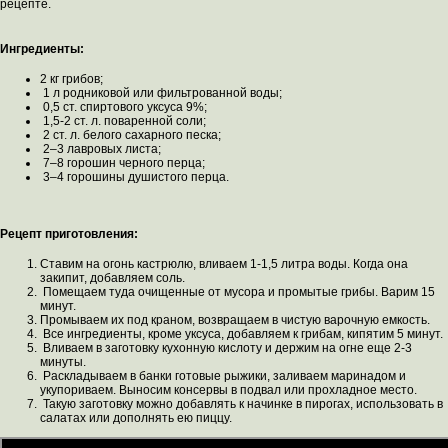
рецепте.
Ингредиенты:
2 кг грибов;
1 л родниковой или фильтрованной воды;
0,5 ст. спиртового уксуса 9%;
1,5-2 ст. л. поваренной соли;
2 ст. л. белого сахарного песка;
2–3 лавровых листа;
7–8 горошин черного перца;
3–4 горошины душистого перца.
Рецепт приготовления:
Ставим на огонь кастрюлю, вливаем 1-1,5 литра воды. Когда она
закипит, добавляем соль.
Помещаем туда очищенные от мусора и промытые грибы. Варим 15
минут.
Промываем их под краном, возвращаем в чистую варочную емкость.
Все ингредиенты, кроме уксуса, добавляем к грибам, кипятим 5 минут.
Вливаем в заготовку кухонную кислоту и держим на огне еще 2-3
минуты.
Раскладываем в банки готовые рыжики, заливаем маринадом и
укупориваем. Выносим консервы в подвал или прохладное место.
Такую заготовку можно добавлять к начинке в пирогах, использовать в
салатах или дополнять ею пиццу.