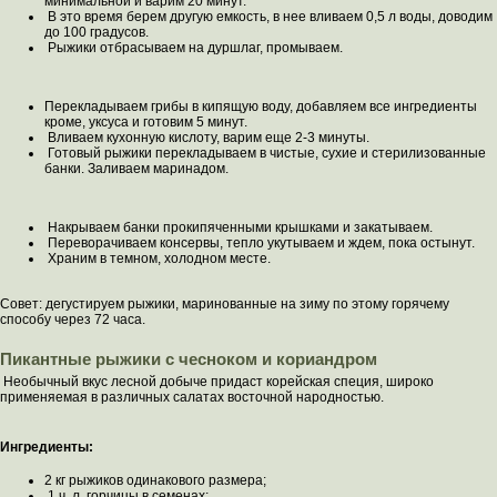
минимальной и варим 20 минут.
В это время берем другую емкость, в нее вливаем 0,5 л воды, доводим
до 100 градусов.
Рыжики отбрасываем на дуршлаг, промываем.
Перекладываем грибы в кипящую воду, добавляем все ингредиенты
кроме, уксуса и готовим 5 минут.
Вливаем кухонную кислоту, варим еще 2-3 минуты.
Готовый рыжики перекладываем в чистые, сухие и стерилизованные
банки. Заливаем маринадом.
Накрываем банки прокипяченными крышками и закатываем.
Переворачиваем консервы, тепло укутываем и ждем, пока остынут.
Храним в темном, холодном месте.
Совет: дегустируем рыжики, маринованные на зиму по этому горячему
способу через 72 часа.
Пикантные рыжики с чесноком и кориандром
Необычный вкус лесной добыче придаст корейская специя, широко
применяемая в различных салатах восточной народностью.
Ингредиенты:
2 кг рыжиков одинакового размера;
1 ч. л. горчицы в семенах;