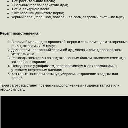
1 ст. растительного масла;
2 больших головки репчатого лука;
1 ст. л. сахарного песка;
5 шт. горошин душистого перца;
черный перец горошком, поваренная соль, лавровый лист —по вкусу.
Рецепт приготовления:
В горячий маринад из пряностей, перца и соли помещаем отваренные
грибы, готовим их 15 минут.
Добавляем нарезанный соломкой лук, масло и томат, провариваем
четверть часа.
Раскладываем грибы по подготовленным банкам, заливаем смесью, в
которой они варились.
Немедленно укупориваем, переворачиваем вверх тормашками и
утепляем шерстяным одеялом.
Как только консервы остынут, убираем на хранение в подвал или
погреб.
Такая заготовка станет прекрасным дополнением к тушеной капусте или
овощному рагу.