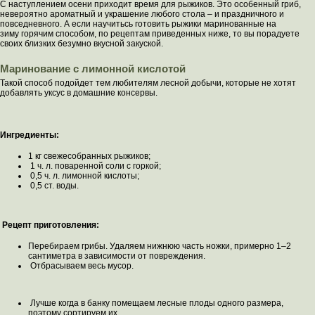
С наступлением осени приходит время для рыжиков. Это особенный гриб,
невероятно ароматный и украшение любого стола – и праздничного и
повседневного. А если научитьсь готовить рыжики маринованные на
зиму горячим способом, по рецептам приведенных ниже, то вы порадуете
своих близких безумно вкусной закуской.
Маринование с лимонной кислотой
Такой способ подойдет тем любителям лесной добычи, которые не хотят
добавлять уксус в домашние консервы.
Ингредиенты:
1 кг свежесобранных рыжиков;
1 ч. л. поваренной соли с горкой;
0,5 ч. л. лимонной кислоты;
0,5 ст. воды.
Рецепт приготовления:
Перебираем грибы. Удаляем нижнюю часть ножки, примерно 1–2
сантиметра в зависимости от повреждения.
Отбрасываем весь мусор.
Лучше когда в банку помещаем лесные плоды одного размера,
поэтому сортируем их.