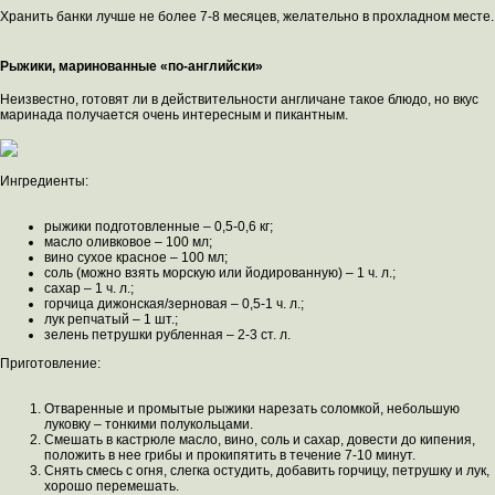
Хранить банки лучше не более 7-8 месяцев, желательно в прохладном месте.
Рыжики, маринованные «по-английски»
Неизвестно, готовят ли в действительности англичане такое блюдо, но вкус
маринада получается очень интересным и пикантным.
Ингредиенты:
рыжики подготовленные – 0,5-0,6 кг;
масло оливковое – 100 мл;
вино сухое красное – 100 мл;
соль (можно взять морскую или йодированную) – 1 ч. л.;
сахар – 1 ч. л.;
горчица дижонская/зерновая – 0,5-1 ч. л.;
лук репчатый – 1 шт.;
зелень петрушки рубленная – 2-3 ст. л.
Приготовление:
Отваренные и промытые рыжики нарезать соломкой, небольшую
луковку – тонкими полукольцами.
Смешать в кастрюле масло, вино, соль и сахар, довести до кипения,
положить в нее грибы и прокипятить в течение 7-10 минут.
Снять смесь с огня, слегка остудить, добавить горчицу, петрушку и лук,
хорошо перемешать.