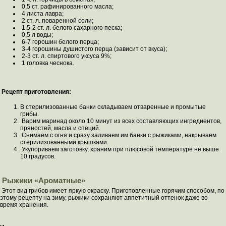
0,5 ст. рафинированного масла;
4 листа лавра;
2 ст. л. поваренной соли;
1,5-2 ст. л. белого сахарного песка;
0,5 л воды;
6-7 горошин белого перца;
3-4 горошины душистого перца (зависит от вкуса);
2-3 ст. л. спиртового уксуса 9%;
1 головка чеснока.
Рецепт приготовления:
В стерилизованные банки складываем отваренные и промытые
грибы.
Варим маринад около 10 минут из всех составляющих ингредиентов,
пряностей, масла и специй.
Снимаем с огня и сразу заливаем им банки с рыжиками, накрываем
стерилизованными крышками.
Укупориваем заготовку, храним при плюсовой температуре не выше
10 градусов.
Рыжики «Ароматные»
Этот вид грибов имеет яркую окраску. Приготовленные горячим способом, по
этому рецепту на зиму, рыжики сохраняют аппетитный оттенок даже во
время хранения.