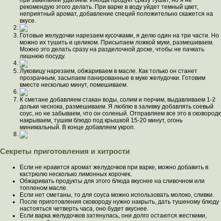
при закипании удаляем. Иногда продукт сразу тушат, но я не
рекомендую этого делать. При варке в воду уйдет темный цвет,
неприятный аромат, добавление специй положительно скажется на
вкусе.
Готовые желудочки нарезаем кусочками, я делю один на три части. Но
можно их тушить и целиком. Присыпаем ложкой муки, размешиваем.
Можно это делать сразу на разделочной доске, чтобы не пачкать
лишнюю посуду.
Луковицу нарезаем, обжариваем в масле. Как только он станет
прозрачным, засыпаем панированные в муке желудочки. Готовим
вместе несколько минут, помешиваем.
К сметане добавляем стакан воды, солим и перчим, выдавливаем 1-2
дольки чеснока, размешиваем. Я люблю в заливку добавлять соевый
соус, но не забываем, что он соленый. Отправляем все это в сковородк
накрываем, тушим блюдо под крышкой 15-20 минут, огонь
минимальный. В конце добавляем укроп.
Секреты приготовления и хитрости
Если не нравится аромат желудочков при варке, можно добавить в
кастрюлю несколько лимонных корочек.
Обжаривать продукты для этого блюда вкуснее на сливочном или
топленом масле.
Если нет сметаны, то для соуса можно использовать молоко, сливки.
После приготовления сковороду нужно накрыть, дать тушеному блюду
настояться четверть часа, оно будет вкуснее.
Если варка желудочков затянулась, они долго остаются жесткими,