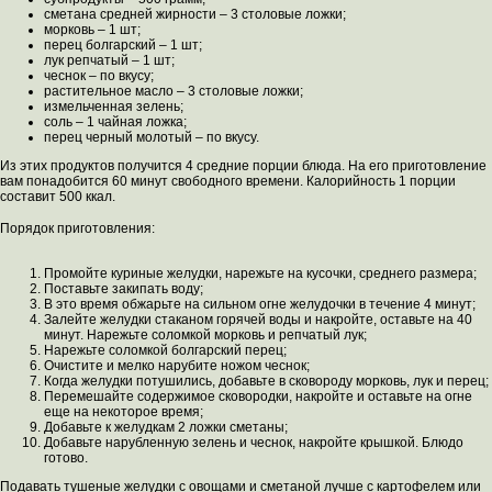
сметана средней жирности – 3 столовые ложки;
морковь – 1 шт;
перец болгарский – 1 шт;
лук репчатый – 1 шт;
чеснок – по вкусу;
растительное масло – 3 столовые ложки;
измельченная зелень;
соль – 1 чайная ложка;
перец черный молотый – по вкусу.
Из этих продуктов получится 4 средние порции блюда. На его приготовление
вам понадобится 60 минут свободного времени. Калорийность 1 порции
составит 500 ккал.
Порядок приготовления:
Промойте куриные желудки, нарежьте на кусочки, среднего размера;
Поставьте закипать воду;
В это время обжарьте на сильном огне желудочки в течение 4 минут;
Залейте желудки стаканом горячей воды и накройте, оставьте на 40
минут. Нарежьте соломкой морковь и репчатый лук;
Нарежьте соломкой болгарский перец;
Очистите и мелко нарубите ножом чеснок;
Когда желудки потушились, добавьте в сковороду морковь, лук и перец;
Перемешайте содержимое сковородки, накройте и оставьте на огне
еще на некоторое время;
Добавьте к желудкам 2 ложки сметаны;
Добавьте нарубленную зелень и чеснок, накройте крышкой. Блюдо
готово.
Подавать тушеные желудки с овощами и сметаной лучше с картофелем или