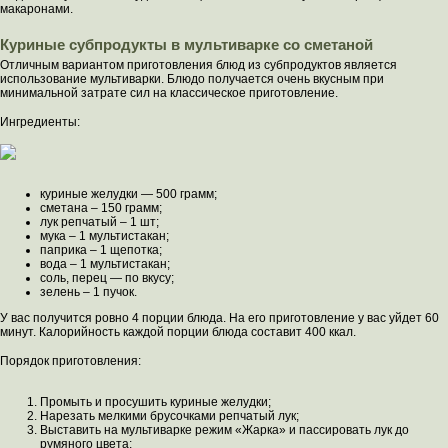
макаронами.
Куриные субпродукты в мультиварке со сметаной
Отличным вариантом приготовления блюд из субпродуктов является
использование мультиварки. Блюдо получается очень вкусным при
минимальной затрате сил на классическое приготовление.
Ингредиенты:
куриные желудки — 500 грамм;
сметана – 150 грамм;
лук репчатый – 1 шт;
мука – 1 мультистакан;
паприка – 1 щепотка;
вода – 1 мультистакан;
соль, перец — по вкусу;
зелень – 1 пучок.
У вас получится ровно 4 порции блюда. На его приготовление у вас уйдет 60
минут. Калорийность каждой порции блюда составит 400 ккал.
Порядок приготовления:
Промыть и просушить куриные желудки;
Нарезать мелкими брусочками репчатый лук;
Выставить на мультиварке режим «Жарка» и пассировать лук до
румяного цвета;