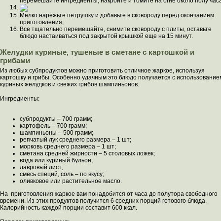
перемешайте ингредиенты, накройте и томите на огне около полу часа
Мелко нарежьте петрушку и добавьте в сковороду перед окончанием
приготовления;
Все тщательно перемешайте, снимите сковороду с плиты, оставьте
блюдо настаиваться под закрытой крышкой еще на 15 минут.
Желудки куриные, тушеные в сметане с картошкой и
грибами
Из любых субпродуктов можно приготовить отличное жаркое, используя
картошку и грибы. Особенно удачным это блюдо получается с использование
куриных желудков и свежих грибов шампиньонов.
Ингредиенты:
субпродукты – 700 грамм;
картофель – 700 грамм;
шампиньоны – 500 грамм;
репчатый лук среднего размера – 1 шт;
морковь среднего размера – 1 шт;
сметана средней жирности – 5 столовых ложек;
вода или куриный бульон;
лавровый лист;
смесь специй, соль – по вкусу;
оливковое или растительное масло.
На приготовления жаркое вам понадобится от часа до полутора свободного
времени. Из этих продуктов получится 6 средних порций готового блюда.
Калорийность каждой порции составит 600 ккал.