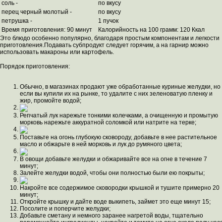
соль -
по вкусу
перец черный молотый -
по вкусу
петрушка -
1 пучок
Время приготовления: 90 минут
Калорийность на 100 грамм: 120 Ккал
Это блюдо особенно популярно, благодаря простым компонентам и легкости
приготовления.Подавать субпродукт следует горячим, а на гарнир можно
использовать макароны или картофель.
Порядок приготовления:
Обычно, в магазинах продают уже обработанные куриные желудки, но
если вы купили их на рынке, то удалите с них зеленоватую пленку и
жир, промойте водой;
Репчатый лук нарежьте тонкими колечками, а очищенную и промытую
морковь нарежьте аккуратной соломкой или натрите на терке;
Поставьте на огонь глубокую сковороду, добавьте в нее растительное
масло и обжарьте в ней морковь и лук до румяного цвета;
В овощи добавьте желудки и обжаривайте все на огне в течение 7
минут;
Залейте желудки водой, чтобы они полностью были ею покрыты;
Накройте все содержимое сковородки крышкой и тушите примерно 20
минут;
Откройте крышку и дайте воде выкипеть, займет это еще минут 15;
Посолите и поперчите желудки;
Добавьте сметану и немного заранее нагретой воды, тщательно