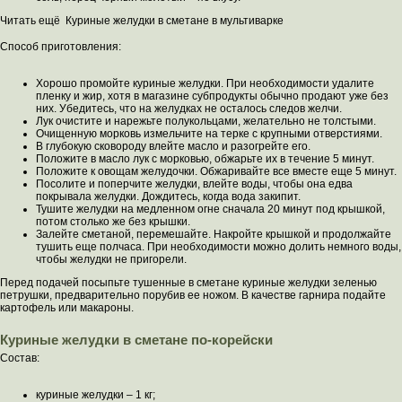
Читать ещё Куриные желудки в сметане в мультиварке
Способ приготовления:
Хорошо промойте куриные желудки. При необходимости удалите
пленку и жир, хотя в магазине субпродукты обычно продают уже без
них. Убедитесь, что на желудках не осталось следов желчи.
Лук очистите и нарежьте полукольцами, желательно не толстыми.
Очищенную морковь измельчите на терке с крупными отверстиями.
В глубокую сковороду влейте масло и разогрейте его.
Положите в масло лук с морковью, обжарьте их в течение 5 минут.
Положите к овощам желудочки. Обжаривайте все вместе еще 5 минут.
Посолите и поперчите желудки, влейте воды, чтобы она едва
покрывала желудки. Дождитесь, когда вода закипит.
Тушите желудки на медленном огне сначала 20 минут под крышкой,
потом столько же без крышки.
Залейте сметаной, перемешайте. Накройте крышкой и продолжайте
тушить еще полчаса. При необходимости можно долить немного воды,
чтобы желудки не пригорели.
Перед подачей посыпьте тушенные в сметане куриные желудки зеленью
петрушки, предварительно порубив ее ножом. В качестве гарнира подайте
картофель или макароны.
Куриные желудки в сметане по-корейски
Состав:
куриные желудки – 1 кг;