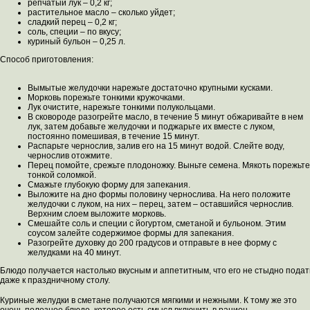
репчатый лук – 0,2 кг;
растительное масло – сколько уйдет;
сладкий перец – 0,2 кг;
соль, специи – по вкусу;
куриный бульон – 0,25 л.
Способ приготовления:
Вымытые желудочки нарежьте достаточно крупными кусками.
Морковь порежьте тонкими кружочками.
Лук очистите, нарежьте тонкими полукольцами.
В сковороде разогрейте масло, в течение 5 минут обжаривайте в нем
лук, затем добавьте желудочки и поджарьте их вместе с луком,
постоянно помешивая, в течение 15 минут.
Распарьте чернослив, залив его на 15 минут водой. Слейте воду,
чернослив отожмите.
Перец помойте, срежьте плодоножку. Выньте семена. Мякоть порежьте
тонкой соломкой.
Смажьте глубокую форму для запекания.
Выложите на дно формы половину чернослива. На него положите
желудочки с луком, на них – перец, затем – оставшийся чернослив.
Верхним слоем выложите морковь.
Смешайте соль и специи с йогуртом, сметаной и бульоном. Этим
соусом залейте содержимое формы для запекания.
Разогрейте духовку до 200 градусов и отправьте в нее форму с
желудками на 40 минут.
Блюдо получается настолько вкусным и аппетитным, что его не стыдно подат
даже к праздничному столу.
Куриные желудки в сметане получаются мягкими и нежными. К тому же это