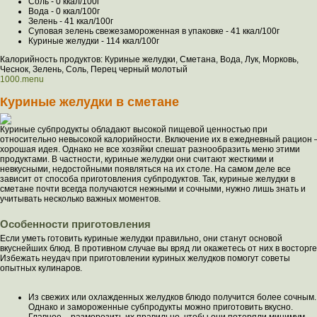
Соль - 0 ккал/100г
Вода - 0 ккал/100г
Зелень - 41 ккал/100г
Суповая зелень свежезамороженная в упаковке - 41 ккал/100г
Куриные желудки - 114 ккал/100г
Калорийность продуктов: Куриные желудки, Сметана, Вода, Лук, Морковь,
Чеснок, Зелень, Соль, Перец черный молотый
1000.menu
Куриные желудки в сметане
Куриные субпродукты обладают высокой пищевой ценностью при
относительно невысокой калорийности. Включение их в ежедневный рацион 
хорошая идея. Однако не все хозяйки спешат разнообразить меню этими
продуктами. В частности, куриные желудки они считают жесткими и
невкусными, недостойными появляться на их столе. На самом деле все
зависит от способа приготовления субпродуктов. Так, куриные желудки в
сметане почти всегда получаются нежными и сочными, нужно лишь знать и
учитывать несколько важных моментов.
Особенности приготовления
Если уметь готовить куриные желудки правильно, они станут основой
вкуснейших блюд. В противном случае вы вряд ли окажетесь от них в восторге
Избежать неудач при приготовлении куриных желудков помогут советы
опытных кулинаров.
Из свежих или охлажденных желудков блюдо получится более сочным.
Однако и замороженные субпродукты можно приготовить вкусно.