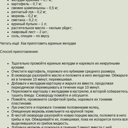
желудки куриные – 0,7 кг;
картофель – 0,7 кг;
свежие шампиньоны – 0,5 кг;
репчатый лук – 0,2 кг;
морковь – 0,2 кг;
сметана – 0,2 л;
куриный бульон – 1 л;
растительное масло – сколько уйдет;
лавровый лист – 2 шт.;
соль, специи – по вкусу.
Читать ещё Как приготовить куриные желудки
Способ приготовления:
Тщательно промойте куриные желудки и нарежьте их некрупными
кусками.
Очистите картофель, порежьте его кубиками среднего размера.
В сковороде разогрейте масло и положите в него желудочки. Обжарьте
их в течение 10 минут, перемешивая.
Добавьте к желудкам картошку и жарьте их вместе, продолжая
периодически перемешивать в течение еще 10 минут.
Переложите картошку с желудками в кастрюлю, в которой собираетесь
тушить блюдо. Сковороду помойте и обсушите.
Помойте, промокните салфеткой грибы, нарежьте их тонкими
пластинами.
Лук очистите и порежьте тонкими половинками колец.
Очищенную морковь измельчите на крупной терке.
В чистой сковороде разогрейте новую порцию масла, положите в него
грибы и лук. Обжаривайте их, помешивая, пока не испарится почти вся
выделившаяся из грибов жидкость.
Добавьте морковь и пожарьте в течение 5 минут вместе с ней.