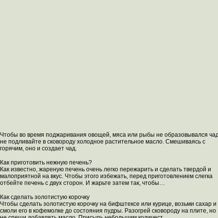
Чтобы во время поджаривания овощей, мяса или рыбы не образовывался чад
не подливайте в сковороду холодное растительное масло. Смешиваясь с
горячим, оно и создает чад.
Как приготовить нежную печень?
Как известно, жареную печень очень легко пережарить и сделать твердой и
малоприятной на вкус. Чтобы этого избежать, перед приготовлением слегка
отбейте печень с двух сторон. И жарьте затем так, чтобы…
Как сделать золотистую корочку
Чтобы сделать золотистую корочку на бифштексе или курице, возьми сахар и
смоли его в кофемолке до состояния пудры. Разогрей сковороду на плите, но
не спеши добавлять масло. Присыпь небольшим количест…