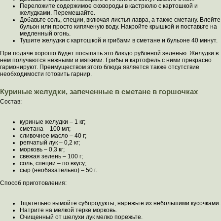
Переложите содержимое сковороды в кастрюлю с картошкой и
желудками. Перемешайте.
Добавьте соль, специи, включая листья лавра, а также сметану. Влейте
бульон или просто кипяченую воду. Накройте крышкой и поставьте на
медленный огонь.
Тушите желудки с картошкой и грибами в сметане и бульоне 40 минут.
При подаче хорошо будет посыпать это блюдо рубленой зеленью. Желудки в
нем получаются нежными и мягкими. Грибы и картофель с ними прекрасно
гармонируют. Преимуществом этого блюда является также отсутствие
необходимости готовить гарнир.
Куриные желудки, запеченные в сметане в горшочках
Состав:
куриные желудки – 1 кг;
сметана – 100 мл;
сливочное масло – 40 г;
репчатый лук – 0,2 кг;
морковь – 0,3 кг;
свежая зелень – 100 г;
соль, специи – по вкусу;
сыр (необязательно) – 50 г.
Способ приготовления:
Тщательно вымойте субпродукты, нарежьте их небольшими кусочками.
Натрите на мелкой терке морковь.
Очищенный от шелухи лук мелко порежьте.