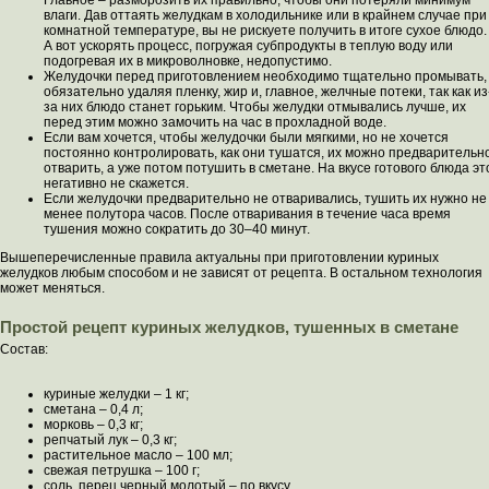
Главное – разморозить их правильно, чтобы они потеряли минимум
влаги. Дав оттаять желудкам в холодильнике или в крайнем случае при
комнатной температуре, вы не рискуете получить в итоге сухое блюдо.
А вот ускорять процесс, погружая субпродукты в теплую воду или
подогревая их в микроволновке, недопустимо.
Желудочки перед приготовлением необходимо тщательно промывать,
обязательно удаляя пленку, жир и, главное, желчные потеки, так как из
за них блюдо станет горьким. Чтобы желудки отмывались лучше, их
перед этим можно замочить на час в прохладной воде.
Если вам хочется, чтобы желудочки были мягкими, но не хочется
постоянно контролировать, как они тушатся, их можно предварительн
отварить, а уже потом потушить в сметане. На вкусе готового блюда эт
негативно не скажется.
Если желудочки предварительно не отваривались, тушить их нужно не
менее полутора часов. После отваривания в течение часа время
тушения можно сократить до 30–40 минут.
Вышеперечисленные правила актуальны при приготовлении куриных
желудков любым способом и не зависят от рецепта. В остальном технология
может меняться.
Простой рецепт куриных желудков, тушенных в сметане
Состав:
куриные желудки – 1 кг;
сметана – 0,4 л;
морковь – 0,3 кг;
репчатый лук – 0,3 кг;
растительное масло – 100 мл;
свежая петрушка – 100 г;
соль, перец черный молотый – по вкусу.