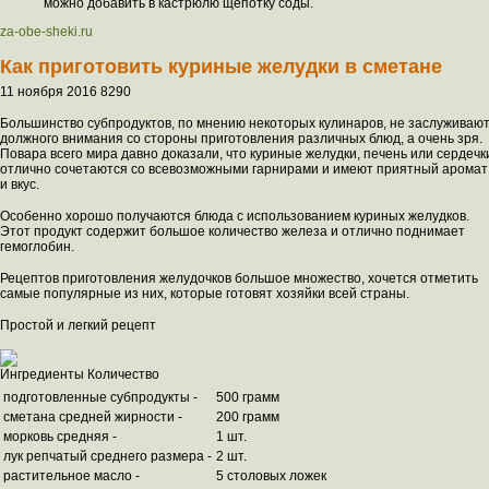
можно добавить в кастрюлю щепотку соды.
za-obe-sheki.ru
Как приготовить куриные желудки в сметане
11 ноября 2016 8290
Большинство субпродуктов, по мнению некоторых кулинаров, не заслуживаю
должного внимания со стороны приготовления различных блюд, а очень зря.
Повара всего мира давно доказали, что куриные желудки, печень или сердечк
отлично сочетаются со всевозможными гарнирами и имеют приятный аромат
и вкус.
Особенно хорошо получаются блюда с использованием куриных желудков.
Этот продукт содержит большое количество железа и отлично поднимает
гемоглобин.
Рецептов приготовления желудочков большое множество, хочется отметить
самые популярные из них, которые готовят хозяйки всей страны.
Простой и легкий рецепт
Ингредиенты Количество
подготовленные субпродукты -
500 грамм
сметана средней жирности -
200 грамм
морковь средняя -
1 шт.
лук репчатый среднего размера -
2 шт.
растительное масло -
5 столовых ложек