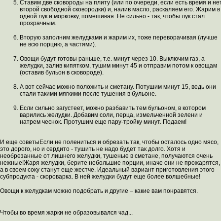
Ставим две сковороды на плиту (или по очереди, если есть время и не
второй свободной сковородки) и, налив масло, раскаляем его. Жарим в
одной лук и морковку, помешивая. Не сильно - так, чтобы лук стал
прозрачным.
Вторую заполним желудками и жарим их, тоже переворачивая (лучше
не всю порцию, а частями).
Овощи будут готовы раньше, т.е. минут через 10. Выключим газ, а
желудки, залив кипятком, тушим минут 45 и отправим потом к овощам
(оставив бульон в сковороде).
А вот сейчас можно положить и сметану. Потушим минут 15, ведь они
стали такими мягкими после тушения в бульоне.
Если сильно загустеет, можно разбавить тем бульоном, в котором
варились желудки. Добавим соли, перца, измельченной зелени и
натрем чеснок. Протушим еще пару-тройку минут. Подаем!
И еще советыЕсли не полениться и обрезать так, чтобы осталось одно мясо,
это дорого, но и сердито - тушить не надо будет так долго. Хотя и
необрезанные от лишнего желудки, тушеные в сметане, получаются очень
нежные!Жаря желудки, берите небольшие порции, иначе они не прожарятся,
а в своем соку станут еще жестче. Идеальный вариант приготовления этого
субпродукта - скороварка. В ней желудки будут еще более волшебные!
Овощи к желудкам можно подобрать и другие – какие вам понравятся.
Чтобы во время жарки не образовывался чад...