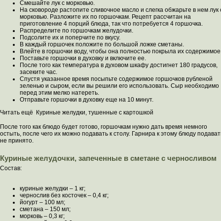
Смешайте лук с морковью.
На сковороде растопите сливочное масло и слегка обжарьте в нем лук 
морковью. Разложите их по горшочкам. Рецепт рассчитан на
приготовление 4 порций блюда, так что потребуется 4 горшочка.
Распределите по горшочкам желудочки.
Подсолите их и поперчите по вкусу.
В каждый горшочек положите по большой ложке сметаны.
Влейте в горшочки воду, чтобы она полностью покрыла их содержимое
Поставьте горшочки в духовку и включите ее.
После того как температура в духовом шкафу достигнет 180 градусов,
засеките час.
Спустя указанное время посыпьте содержимое горшочков рубленой
зеленью и сыром, если вы решили его использовать. Сыр необходимо
перед этим мелко натереть.
Отправьте горшочки в духовку еще на 10 минут.
Читать ещё Куриные желудки, тушенные с картошкой
После того как блюдо будет готово, горшочкам нужно дать время немного
остыть, после чего их можно подавать к столу. Гарнира к этому блюду подават
не принято.
Куриные желудочки, запеченные в сметане с черносливом
Состав:
куриные желудки – 1 кг;
чернослив без косточек – 0,4 кг;
йогурт – 100 мл;
сметана – 150 мл;
морковь – 0,3 кг;