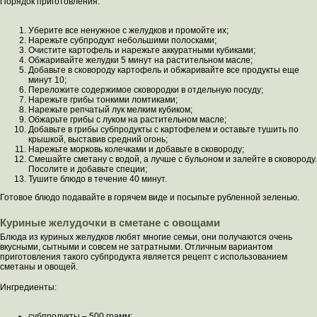
Порядок приготовления:
Уберите все ненужное с желудков и промойте их;
Нарежьте субпродукт небольшими полосками;
Очистите картофель и нарежьте аккуратными кубиками;
Обжаривайте желудки 5 минут на растительном масле;
Добавьте в сковороду картофель и обжаривайте все продукты еще
минут 10;
Переложите содержимое сковородки в отдельную посуду;
Нарежьте грибы тонкими ломтиками;
Нарежьте репчатый лук мелким кубиком;
Обжарьте грибы с луком на растительном масле;
Добавьте в грибы субпродукты с картофелем и оставьте тушить по
крышкой, выставив средний огонь;
Нарежьте морковь колечками и добавьте в сковороду;
Смешайте сметану с водой, а лучше с бульоном и залейте в сковороду.
Посолите и добавьте специи;
Тушите блюдо в течение 40 минут.
Готовое блюдо подавайте в горячем виде и посыпьте рубленной зеленью.
Куриные желудочки в сметане с овощами
Блюда из куриных желудков любят многие семьи, они получаются очень
вкусными, сытными и совсем не затратными. Отличным вариантом
приготовления такого субпродукта является рецепт с использованием
сметаны и овощей.
Ингредиенты:
субпродукты – 500 грамм;