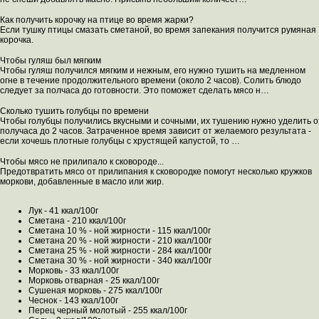
Как получить корочку на птице во время жарки?
Если тушку птицы смазать сметаной, во время запекания получится румяная
корочка.
Чтобы гуляш был мягким
Чтобы гуляш получился мягким и нежным, его нужно тушить на медленном
огне в течение продолжительного времени (около 2 часов). Солить блюдо
следует за полчаса до готовности. Это поможет сделать мясо н…
Сколько тушить голубцы по времени
Чтобы голубцы получились вкусными и сочными, их тушению нужно уделить о
получаса до 2 часов. Затраченное время зависит от желаемого результата -
если хочешь плотные голубцы с хрустящей капустой, то …
Чтобы мясо не прилипало к сковороде...
Предотвратить мясо от прилипания к сковородке помогут несколько кружков
моркови, добавленные в масло или жир.
Лук - 41 ккал/100г
Сметана - 210 ккал/100г
Сметана 10 % - ной жирности - 115 ккал/100г
Сметана 20 % - ной жирности - 210 ккал/100г
Сметана 25 % - ной жирности - 284 ккал/100г
Сметана 30 % - ной жирности - 340 ккал/100г
Морковь - 33 ккал/100г
Морковь отварная - 25 ккал/100г
Сушеная морковь - 275 ккал/100г
Чеснок - 143 ккал/100г
Перец черный молотый - 255 ккал/100г