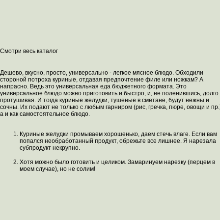
Смотри весь каталог
Дешево, вкусно, просто, универсально - легкое мясное блюдо. Обходили
стороной потроха куриные, отдавая предпочтение филе или ножкам? А
напрасно. Ведь это универсальная еда бюджетного формата. Это
универсальное блюдо можно приготовить и быстро, и, не поленившись, долго
протушивая. И тогда куриные желудки, тушеные в сметане, будут нежны и
сочны. Их подают не только с любым гарниром (рис, гречка, пюре, овощи и пр.
а и как самостоятельное блюдо.
Куриные желудки промываем хорошенько, даем стечь влаге. Если вам
попался необработанный продукт, обрежьте все лишнее. Я нарезала
субпродукт некрупно.
Хотя можно было готовить и целиком. Замаринуем нарезку (перцем в
моем случае), но не солим!