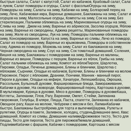
быстрые салаты, Салат с капустой, Салат из кабачков, Крабовый салат, Сала
с луком, Салат помидоры и огурцы, Салат с фасольюОгурцы на зиму,
Помидоры на зиму, Салаты на зиму, Кабачки на зиму, Болгарский перец на
зиму, Лечо, Кабачковая икра, Варенье домашнее, Баклажаны на зиму, Салат и
огурцов на зиму, Малосольные огурцы, Компоты на зиму, Сок на зиму, Без
стерилизации, Пальчики оближешь на зиму, Маринованные огурцы на зиму,
Сливы на зиму , Джем на зиму, Варенье из абрикосов, Засолка огурцов, Яблок
на зиму, Варенье из смородины, Аджика рецепты, Маринованные помидоры
на зиму, Желе из смородины, Лук на зиму, Помидоры пальчики оближешь на
зиму, Консервирование, Капуста на зиму, Варенье из сливы, Лечо из помидор,
Салат из помидор на зиму, Варенье из крыжовника, Помидоры в собственном
соку, Аджика из помидор, Морковь на зиму, Салат из баклажанов на зиму,
Черная смородина на зиму, Соус на зиму, Сок томатный домашний, Соления,
Вишня на зиму, Баклажаны с помидорами на зиму, Варенье из малины,
Варенье из вишни, Помидоры с перцем, Варенье из яблок, Грибы на зиму,
Салат пальчики оближешь на зиму, Компот из яблокПироги, Шарлотка,
Пирожки, Оладьи, Печенье домашнее, Блины и блинчики, Шарлотка с
яблоками, Сырники, Оладьи из кабачков, Булочки, Блины и блинчики на молоке
Пирожное, Пирог с яблоками, Драники, Пончики, Манник - манный пирог,
Пироги в духовке, Оладьи на кефире, Хачапури, ЛепешкиБорщ, Окрошка,
Рассольник, БульоныВ духовке, Фаршированные блюда, Замораживание,
Кабачки в духовке, На сковороде, Фаршированный перец, Картошка в духовке,
В мультиварке, Курица в духовке, Мясо в духовке, Помидоры в духовкеКаша,
Котлеты, Запеканки, Плов, Рагу, Вареники, Омлет, Стейки, Запеканка
творожная, Голубцы, В кляре, Пицца, Паста, спагетти, Запеканка из кабачков,
Овощное рагу, Каши на молоке, Чебуреки с мясом и без, ЛагманКабачки
быстро, Баклажаны быстроКрема для торта и выпечкиШаурма, Рулеты и
рулетики, Огурцы в пакете, Заливное, холодец, студеньДомашнее вино, Квас
домашний, Компот из сливы, Домашние наливкиДрожжевое тесто, Тесто для
пиццы, Тесто для пирогов, Тесто для пирожковТкемали домашний,
ПодливкиКабачки с фаршем, Кабачки с помидорами, Картошка с мясом