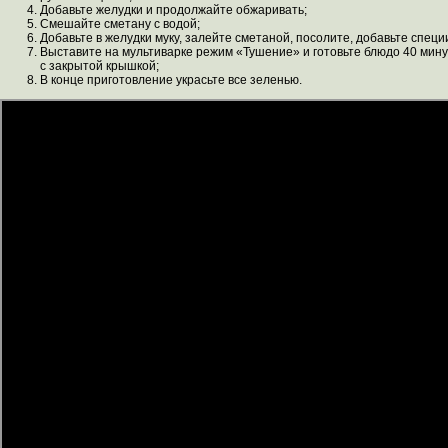
Добавьте желудки и продолжайте обжаривать;
Смешайте сметану с водой;
Добавьте в желудки муку, залейте сметаной, посолите, добавьте специ
Выставите на мультиварке режим «Тушение» и готовьте блюдо 40 мину
с закрытой крышкой;
В конце приготовление украсьте все зеленью.