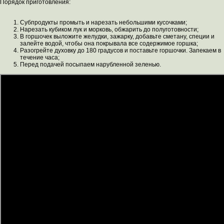
Порядок приготовления:
Субпродукты промыть и нарезать небольшими кусочками;
Нарезать кубиком лук и морковь, обжарить до полуготовности;
В горшочек выложите желудки, зажарку, добавьте сметану, специи и
залейте водой, чтобы она покрывала все содержимое горшка;
Разогрейте духовку до 180 градусов и поставьте горшочки. Запекаем в
течение часа;
Перед подачей посыпаем нарубленной зеленью.