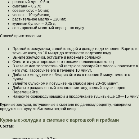
репчатый лук – 0,5 кг;
сметана – 0,2 л;
соевый соус – 50 мл;
чеснок – 10 зубчиков;
растительное масло – 120 мл;
куриный бульон – 0,25 л;
соль, красный молотый перец – по вкусу.
Способ приготовления:
Промойте желудочки, залейте водой и доведите до кипения. Варите в
течение часа, за 10 минут до готовности подсолив воду.
Выньте желудочки, остудите и нарежьте соломкой.
Очистите лук и порежьте его тонкими половинками колец.
В казане или толстостенной кастрюле разогрейте масло и положите в
него лук. Пассеруйте его в течение 10 минут.
Добавьте желудочки и обжаривайте их в течение 5 минут вместе с
луком.
Залейте бульоном и потушите на слабом огне 20–30 минут.
Добавьте раздавленный чеснок и сметану, соевый соус и перец.
Перемешайте.
Накройте сковороду крышкой и продолжайте тушить еще 10¬–15 минут
Куриные желудки, потушенные в сметане по данному рецепту, наверняка
придутся по вкусу любителям острой пищи.
Куриные желудки в сметане с картошкой и грибами
Состав: