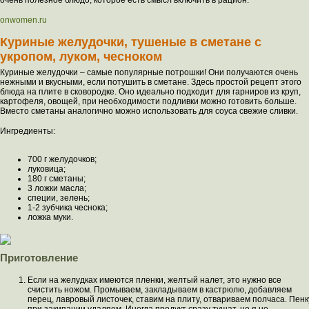
очень полезное блюдо, которое есть смысл включить в рацион.
onwomen.ru
Куриные желудочки, тушеные в сметане с
укропом, луком, чесноком
Куриные желудочки – самые популярные потрошки! Они получаются очень
нежными и вкусными, если потушить в сметане. Здесь простой рецепт этого
блюда на плите в сковородке. Оно идеально подходит для гарниров из круп,
картофеля, овощей, при необходимости подливки можно готовить больше.
Вместо сметаны аналогично можно использовать для соуса свежие сливки.
Ингредиенты:
700 г желудочков;
луковица;
180 г сметаны;
3 ложки масла;
специи, зелень;
1-2 зубчика чеснока;
ложка муки.
Приготовление
Если на желудках имеются пленки, желтый налет, это нужно все
счистить ножом. Промываем, закладываем в кастрюлю, добавляем
перец, лавровый листочек, ставим на плиту, отвариваем полчаса. Пенк